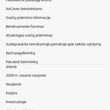
Paskelbkite paslaugą Airbnb
AirCover šeimininkams
Svečių priėmimo informacija
Bendruomenės forumas
Atsakingas svečių priėmimas
Sudalyvaukite nemokamoje pamokoje apie veiklos vykdymą
Rasti pagalbininką
Pakviesti šeimininką
Airbnb
2026 m. vasaros naujovės
Naujienos
Karjera
Investuotojai