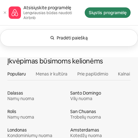
Pereiti
Airbnb pagrindinis puslapis
Atsisiųskite programėlę
prie
Siųstis programėlę
Lengviausias būdas naudoti
turinio
Airbnb
Pradėti paiešką
Šiuo metu rodoma: Bet kada. Keisti paiešką.
0 iš 0
Visi
Potyriai
Paslaugos
Būstai
Įkvėpimas būsimoms kelionėms
Populiaru
Menas ir kultūra
Prie paplūdimio
Kalnai
Dalasas
Santo Domingo
Namų nuoma
Vilų nuoma
Rolis
San Chuanas
Namų nuoma
Trobelių nuoma
Londonas
Amsterdamas
Kondominiumų nuoma
Kotedžų nuoma