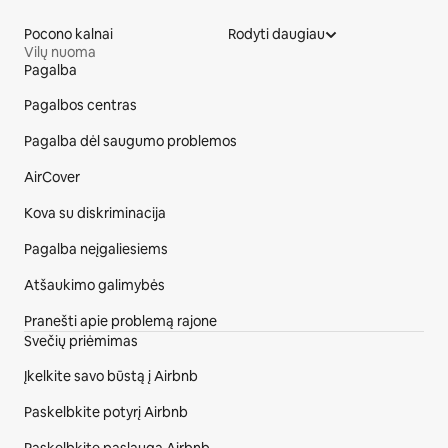
Pocono kalnai
Rodyti daugiau
Vilų nuoma
Pagalba
Svetainės poraštė
Pagalbos centras
Pagalba dėl saugumo problemos
AirCover
Kova su diskriminacija
Pagalba neįgaliesiems
Atšaukimo galimybės
Pranešti apie problemą rajone
Svečių priėmimas
Įkelkite savo būstą į Airbnb
Paskelbkite potyrį Airbnb