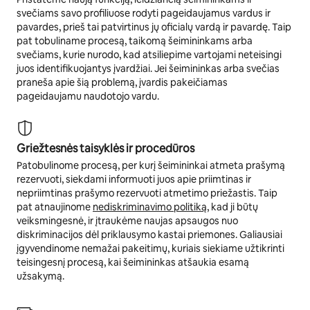
svečiams savo profiliuose rodyti pageidaujamus vardus ir
pavardes, prieš tai patvirtinus jų oficialų vardą ir pavardę. Taip
pat tobuliname procesą, taikomą šeimininkams arba
svečiams, kurie nurodo, kad atsiliepime vartojami neteisingi
juos identifikuojantys įvardžiai. Jei šeimininkas arba svečias
praneša apie šią problemą, įvardis pakeičiamas
pageidaujamu naudotojo vardu.
Griežtesnės taisyklės ir procedūros
Patobulinome procesą, per kurį šeimininkai atmeta prašymą
rezervuoti, siekdami informuoti juos apie priimtinas ir
nepriimtinas prašymo rezervuoti atmetimo priežastis. Taip
pat atnaujinome
nediskriminavimo politiką
, kad ji būtų
veiksmingesnė, ir įtraukėme naujas apsaugos nuo
diskriminacijos dėl priklausymo kastai priemones. Galiausiai
įgyvendinome nemažai pakeitimų, kuriais siekiame užtikrinti
teisingesnį procesą, kai šeimininkas atšaukia esamą
užsakymą.