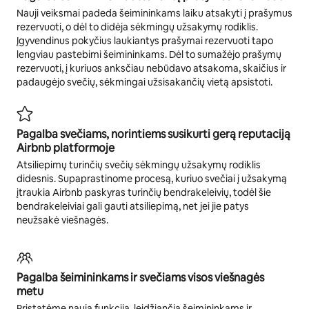
Nauji veiksmai padeda šeimininkams laiku atsakyti į prašymus
rezervuoti, o dėl to didėja sėkmingų užsakymų rodiklis.
Įgyvendinus pokyčius laukiantys prašymai rezervuoti tapo
lengviau pastebimi šeimininkams. Dėl to sumažėjo prašymų
rezervuoti, į kuriuos anksčiau nebūdavo atsakoma, skaičius ir
padaugėjo svečių, sėkmingai užsisakančių vietą apsistoti.
Pagalba svečiams, norintiems susikurti gerą reputaciją
Airbnb platformoje
Atsiliepimų turinčių svečių sėkmingų užsakymų rodiklis
didesnis. Supaprastinome procesą, kuriuo svečiai į užsakymą
įtraukia Airbnb paskyras turinčių bendrakeleivių, todėl šie
bendrakeleiviai gali gauti atsiliepimą, net jei jie patys
neužsakė viešnagės.
Pagalba šeimininkams ir svečiams visos viešnagės
metu
Pristatėme naują funkciją, leidžiančią šeimininkams ir