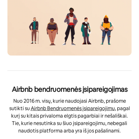
Airbnb bendruomenės įsipareigojimas
Nuo 2016 m. visų, kurie naudojasi Airbnb, prašome
sutikti su
Airbnb Bendruomenės įsipareigojimu
, pagal
kurį su kitais privaloma elgtis pagarbiai ir nešališkai.
Tie, kurie nesutinka su šiuo įsipareigojimu, nebegali
naudotis platforma arba yra iš jos pašalinami.