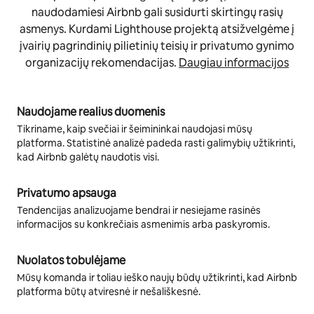
naudodamiesi Airbnb gali susidurti skirtingų rasių
asmenys. Kurdami Lighthouse projektą atsižvelgėme į
įvairių pagrindinių pilietinių teisių ir privatumo gynimo
organizacijų rekomendacijas.
Daugiau informacijos
Naudojame realius duomenis
Tikriname, kaip svečiai ir šeimininkai naudojasi mūsų
platforma. Statistinė analizė padeda rasti galimybių užtikrinti,
kad Airbnb galėtų naudotis visi.
Privatumo apsauga
Tendencijas analizuojame bendrai ir nesiejame rasinės
informacijos su konkrečiais asmenimis arba paskyromis.
Nuolatos tobulėjame
Mūsų komanda ir toliau ieško naujų būdų užtikrinti, kad Airbnb
platforma būtų atviresnė ir nešališkesnė.