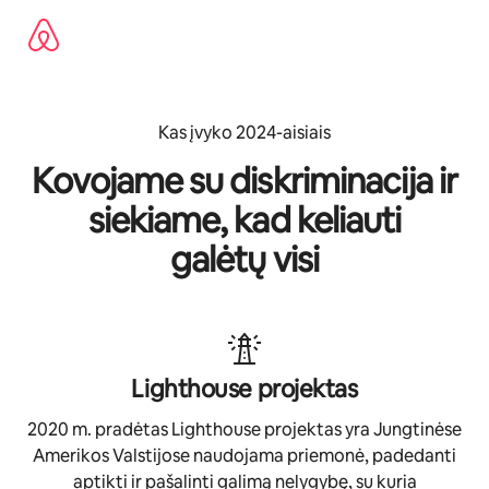
Pereiti
prie
turinio
Kas įvyko 2024-aisiais
Kovojame su diskriminacija ir
siekiame, kad keliauti
galėtų visi
Lighthouse projektas
2020 m. pradėtas Lighthouse projektas yra Jungtinėse
Amerikos Valstijose naudojama priemonė, padedanti
aptikti ir pašalinti galimą nelygybę, su kuria