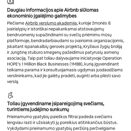
Daugiau informacijos apie Airbnb siūlomas
ekonominio įgalėjimo galimybes
Plečiame
Airbnb verslumo akademiją
, kurioje žmonės iš
įvairialypių ir istoriškai nepakankamai atstovaujamų
bendruomenių supažindinami su svečių priėmimu mūsų
platformoje, bendradarbiaudami su įvairiomis organizacijomis,
įskaitant Ispanakalbių gerovės projektą, Kryžiaus žygių broliją
ir Jungtinę stuburo smegenų pažeidimus patyrusių asmenų
asociaciją. Taip pat toliau dalyvaujame iniciatyvoje Operation
HOPE’s 1 Million Black Businesses (1MBB), kurią įgyvendinant
teikiama parama ir konsultuojamasis ugdymas juodaodžiams
verslininkams, kad jie galėtų pradėti, auginti arba plėsti savo
verslą.
Toliau įgyvendiname įsipareigojimą svečiams,
turintiems judėjimo sunkumų
Prieinamumo ypatybių paieškos filtrai padeda svečiams
lengviau rasti ir užsisakyti jų poreikius atitinkančius būstus.
Vykdydami prieinamumo ypatybių peržiūrą peržvelgiame