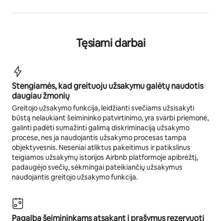
Tęsiami darbai
Stengiamės, kad greituoju užsakymu galėtų naudotis
daugiau žmonių
Greitojo užsakymo funkcija, leidžianti svečiams užsisakyti
būstą nelaukiant šeimininko patvirtinimo, yra svarbi priemonė,
galinti padėti sumažinti galimą diskriminaciją užsakymo
procese, nes ja naudojantis užsakymo procesas tampa
objektyvesnis. Neseniai atliktus pakeitimus ir patikslinus
teigiamos užsakymų istorijos Airbnb platformoje apibrėžtį,
padaugėjo svečių, sėkmingai pateikiančių užsakymus
naudojantis greitojo užsakymo funkcija.
Pagalba šeimininkams atsakant į prašymus rezervuoti