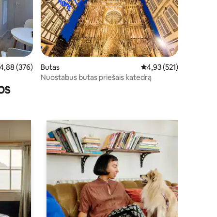
5
dutinis įvertinimas: 4,88 iš 5, atsiliepimų: 376
4,88 (376)
Butas
Vidutinis įvertinimas: 4,
4,93 (521)
Nuostabus butas priešais katedrą
os