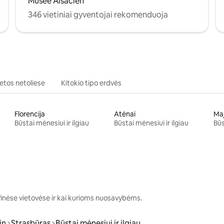
Musée Alsacien
346 vietiniai gyventojai rekomenduoja
ietos netoliese
Kitokio tipo erdvės
Florencija
Atėnai
Ma
Būstai mėnesiui ir ilgiau
Būstai mėnesiui ir ilgiau
Būs
finėse vietovėse ir kai kurioms nuosavybėms.
in
Strasbūras
Būstai mėnesiui ir ilgiau