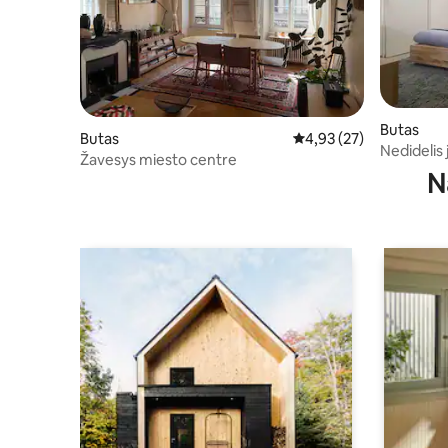
Butas
Butas
Vidutinis įvertinimas: 4,
4,93 (27)
Nedidelis 
Žavesys miesto centre
hipercent
N