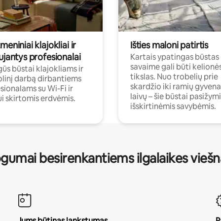
meniniai klajokliai ir
Išties maloni patirtis
ujantys profesionalai
Kartais ypatingas būstas
savaime gali būti kelionė
ūs būstai klajokliams ir
tikslas. Nuo trobelių prie
linį darbą dirbantiems
skardžio iki ramių gyven
sionalams su Wi-Fi ir
laivų – šie būstai pasižymi
i skirtomis erdvėmis.
išskirtinėmis savybėmis.
gumai besirenkantiems ilgalaikes vieš
Jums būtinas lankstumas
P