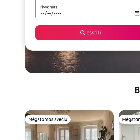
Išvykimas
Ieškoti
B
Mėgstamas svečių
Mėgstam
Mėgstamas svečių
Mėgstam