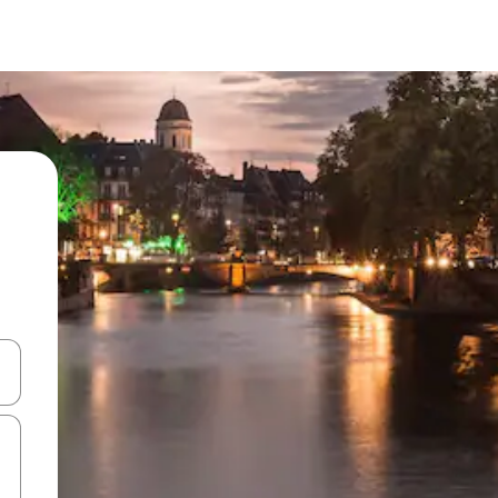
alite naudodami rodykles aukštyn ir žemyn arba liesdami ir braukdami p