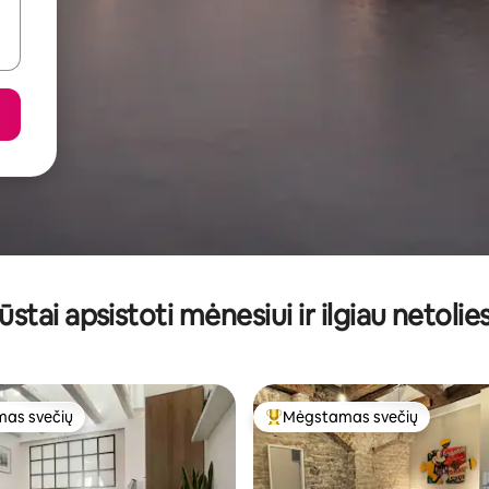
ūstai apsistoti mėnesiui ir ilgiau netolie
as svečių
Mėgstamas svečių
as svečių
Svečių mėgstamiausias