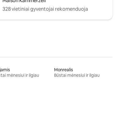
Maison Kammerzell
328 vietiniai gyventojai rekomenduoja
jamis
Monrealis
tai mėnesiui ir ilgiau
Būstai mėnesiui ir ilgiau