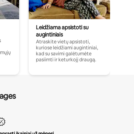
Leidžiama apsistoti su
augintiniais
s
Atraskite vietų apsistoti,
kuriose leidžiami augintiniai,
amųjų
kad su savimi galėtumėte
pasiimti ir keturkojį draugą.
nages
aprasti įkainiai už mėnesį