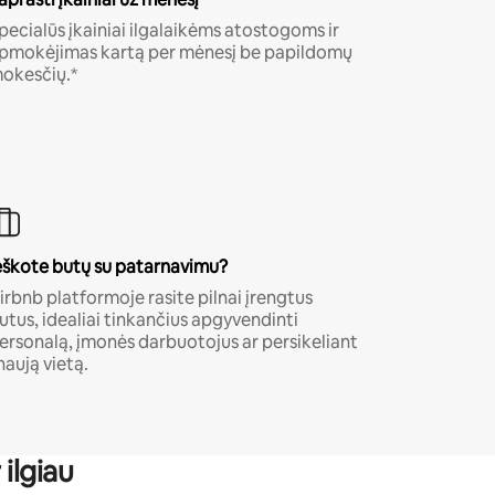
pecialūs įkainiai ilgalaikėms atostogoms ir
pmokėjimas kartą per mėnesį be papildomų
okesčių.*
eškote butų su patarnavimu?
irbnb platformoje rasite pilnai įrengtus
utus, idealiai tinkančius apgyvendinti
ersonalą, įmonės darbuotojus ar persikeliant
 naują vietą.
ilgiau