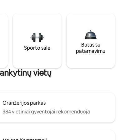
Butas su
Sporto salė
patarnavimu
lankytinų vietų
Oranžerijos parkas
384 vietiniai gyventojai rekomenduoja