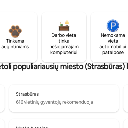
Darbo vieta
Nemokama
Tinkama
tinka
vieta
augintiniams
nešiojamajam
automobiliui
kompiuteriui
patalpose
toli populiariausių miesto (Strasbūras) 
Strasbūras
616 vietinių gyventojų rekomenduoja