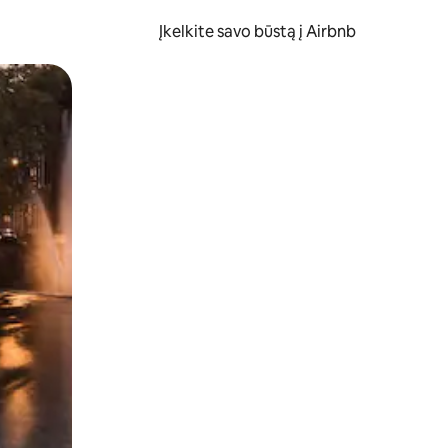
Įkelkite savo būstą į Airbnb
er ekraną.