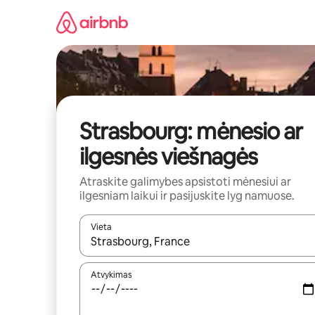
Pereiti
prie
turinio
Strasbourg: mėnesio ar
ilgesnės viešnagės
Atraskite galimybes apsistoti mėnesiui ar
ilgesniam laikui ir pasijuskite lyg namuose.
Vieta
Kai pasirodys paieškos rezultatai, juos naršyti g
Atvykimas