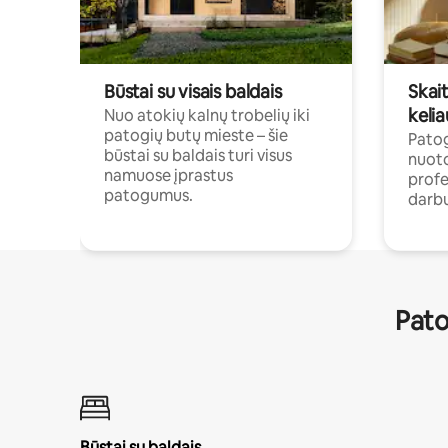
Būstai su visais baldais
Skait
kelia
Nuo atokių kalnų trobelių iki
patogių butų mieste – šie
Patog
būstai su baldais turi visus
nuoto
namuose įprastus
profe
patogumus.
darbu
Pato
Būstai su baldais