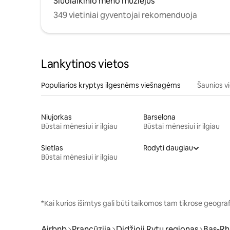
Šiuolaikinio meno muziejus
349 vietiniai gyventojai rekomenduoja
Lankytinos vietos
Populiarios kryptys ilgesnėms viešnagėms
Šaunios v
Niujorkas
Barselona
Būstai mėnesiui ir ilgiau
Būstai mėnesiui ir ilgiau
Sietlas
Rodyti daugiau
Būstai mėnesiui ir ilgiau
*Kai kurios išimtys gali būti taikomos tam tikrose geogra
Airbnb
Prancūzija
Didžioji Rytų regionas
Bas-Rh