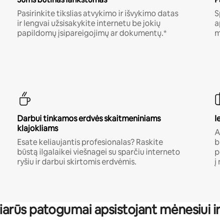
Pasirinkite tikslias atvykimo ir išvykimo datas
S
ir lengvai užsisakykite internetu be jokių
a
papildomų įsipareigojimų ar dokumentų.*
m
Darbui tinkamos erdvės skaitmeniniams
I
klajokliams
A
Esate keliaujantis profesionalas? Raskite
b
būstą ilgalaikei viešnagei su sparčiu interneto
p
ryšiu ir darbui skirtomis erdvėmis.
į
iarūs patogumai apsistojant mėnesiui ir 