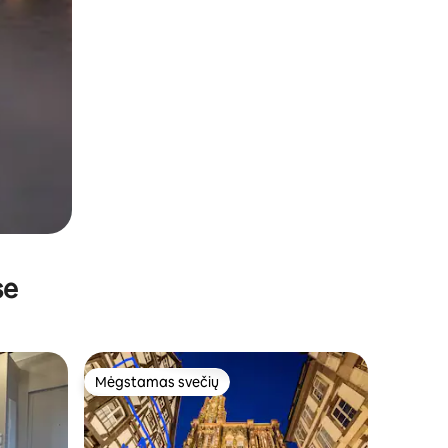
se
Mėgstamas svečių
Mėgstamas svečių