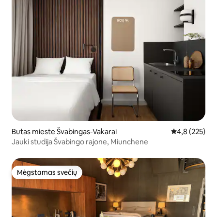
Butas mieste Švabingas-Vakarai
Vidutinis įvert
4,8 (225)
Jauki studija Švabingo rajone, Miunchene
Mėgstamas svečių
Mėgstamas svečių