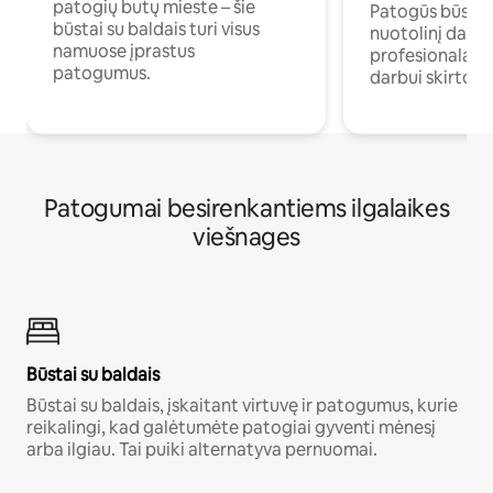
patogių butų mieste – šie
Patogūs būstai 
būstai su baldais turi visus
nuotolinį darb
namuose įprastus
profesionalams 
patogumus.
darbui skirtomi
Patogumai besirenkantiems ilgalaikes
viešnages
Būstai su baldais
Būstai su baldais, įskaitant virtuvę ir patogumus, kurie
reikalingi, kad galėtumėte patogiai gyventi mėnesį
arba ilgiau. Tai puiki alternatyva pernuomai.