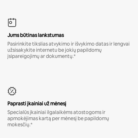
Jums būtinas lankstumas
Pasirinkite tikslias atvykimo ir išvykimo datas ir lengvai
užsisakykite internetu be jokių papildomų
įsipareigojimų ar dokumentų.*
Paprasti įkainiai už mėnesį
Specialūs įkainiai ilgalaikėms atostogoms ir
apmokėjimas kartą per mėnesį be papildomų
mokesčių.*