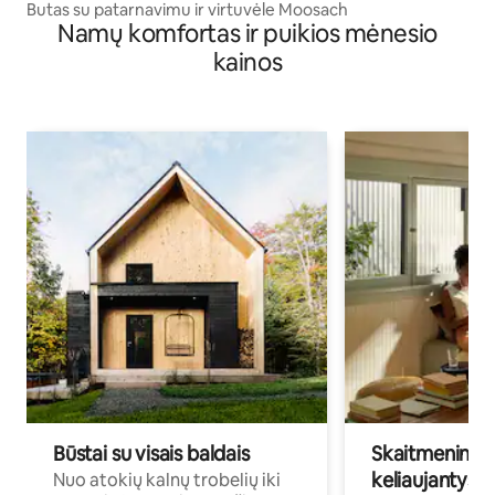
Butas su patarnavimu ir virtuvėle Moosach
Namų komfortas ir puikios mėnesio
kainos
Būstai su visais baldais
Skaitmeniniai k
keliaujantys p
Nuo atokių kalnų trobelių iki