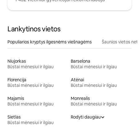
Lankytinos vietos
Populiarios kryptys ilgesnėms viešnagėms
Šaunios vietos net
Niujorkas
Barselona
Būstai mėnesiui ir ilgiau
Būstai mėnesiui ir ilgiau
Florencija
Atėnai
Būstai mėnesiui ir ilgiau
Būstai mėnesiui ir ilgiau
Majamis
Monrealis
Būstai mėnesiui ir ilgiau
Būstai mėnesiui ir ilgiau
Sietlas
Rodyti daugiau
Būstai mėnesiui ir ilgiau