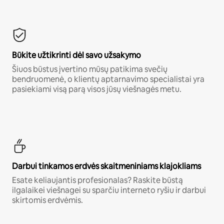
Būkite užtikrinti dėl savo užsakymo
Šiuos būstus įvertino mūsų patikima svečių
bendruomenė, o klientų aptarnavimo specialistai yra
pasiekiami visą parą visos jūsų viešnagės metu.
Darbui tinkamos erdvės skaitmeniniams klajokliams
Esate keliaujantis profesionalas? Raskite būstą
ilgalaikei viešnagei su sparčiu interneto ryšiu ir darbui
skirtomis erdvėmis.