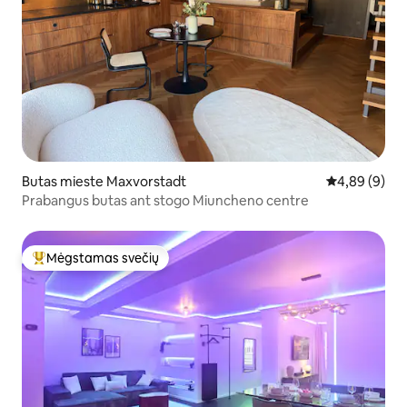
Butas mieste Maxvorstadt
Vidutinis įver
4,89 (9)
Prabangus butas ant stogo Miuncheno centre
Mėgstamas svečių
Svečių mėgstamiausias