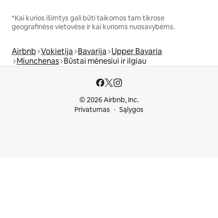
*Kai kurios išimtys gali būti taikomos tam tikrose
geografinėse vietovėse ir kai kurioms nuosavybėms.
Airbnb
Vokietija
Bavarija
Upper Bavaria
Miunchenas
Būstai mėnesiui ir ilgiau
© 2026 Airbnb, Inc.
Privatumas
Sąlygos