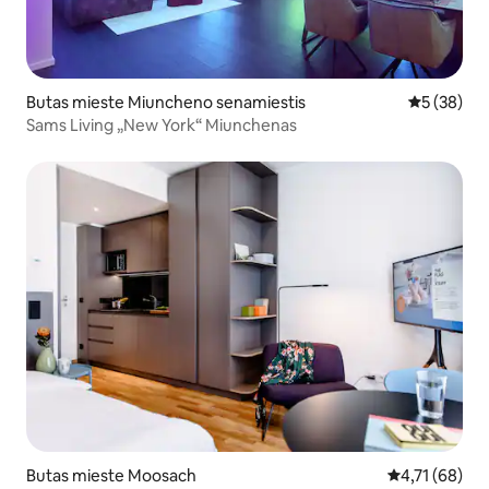
Butas mieste Miuncheno senamiestis
Vidutinis įv
5 (38)
Sams Living „New York“ Miunchenas
Butas mieste Moosach
Vidutinis įvert
4,71 (68)