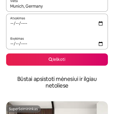
Vieta
Kai pasirodys paieškos rezultatai, juos naršyti galite naudodam
Atvykimas
Išvykimas
Ieškoti
Būstai apsistoti mėnesiui ir ilgiau
netoliese
Superšeimininkas
Superšeimininkas