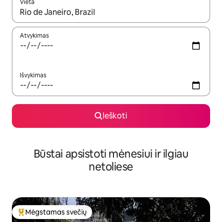
Vieta
Kai pasirodys paieškos rezultatai, juos naršyti galite naudodam
Atvykimas
Išvykimas
Ieškoti
Būstai apsistoti mėnesiui ir ilgiau
netoliese
Mėgstamas svečių
Svečių mėgstamiausias