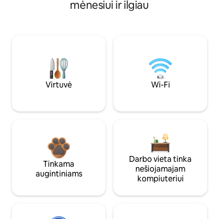
mėnesiui ir ilgiau
Virtuvė
Wi-Fi
Darbo vieta tinka
Tinkama
nešiojamajam
augintiniams
kompiuteriui