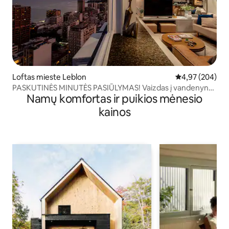
Loftas mieste Leblon
Vidutinis įverti
4,97 (204)
PASKUTINĖS MINUTĖS PASIŪLYMAS! Vaizdas į vandenyną,
Namų komfortas ir puikios mėnesio
Leblon, 25 aukštas – PRAŠMATNUS
kainos