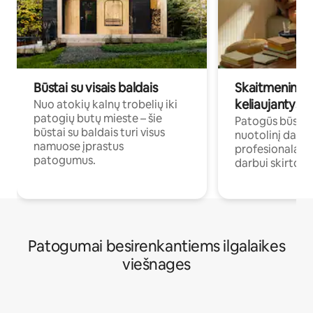
Būstai su visais baldais
Skaitmeniniai k
keliaujantys p
Nuo atokių kalnų trobelių iki
patogių butų mieste – šie
Patogūs būstai 
būstai su baldais turi visus
nuotolinį darb
namuose įprastus
profesionalams 
patogumus.
darbui skirtomi
Patogumai besirenkantiems ilgalaikes
viešnages