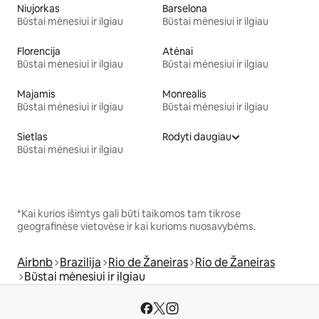
Niujorkas
Barselona
Būstai mėnesiui ir ilgiau
Būstai mėnesiui ir ilgiau
Florencija
Atėnai
Būstai mėnesiui ir ilgiau
Būstai mėnesiui ir ilgiau
Majamis
Monrealis
Būstai mėnesiui ir ilgiau
Būstai mėnesiui ir ilgiau
Sietlas
Rodyti daugiau
Būstai mėnesiui ir ilgiau
*Kai kurios išimtys gali būti taikomos tam tikrose
geografinėse vietovėse ir kai kurioms nuosavybėms.
Airbnb
Brazilija
Rio de Žaneiras
Rio de Žaneiras
Būstai mėnesiui ir ilgiau