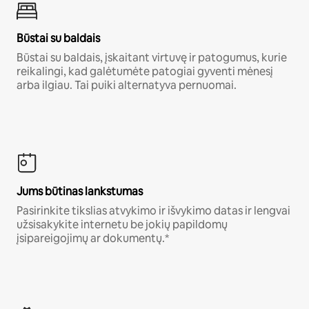
Būstai su baldais
Būstai su baldais, įskaitant virtuvę ir patogumus, kurie
reikalingi, kad galėtumėte patogiai gyventi mėnesį
arba ilgiau. Tai puiki alternatyva pernuomai.
Jums būtinas lankstumas
Pasirinkite tikslias atvykimo ir išvykimo datas ir lengvai
užsisakykite internetu be jokių papildomų
įsipareigojimų ar dokumentų.*