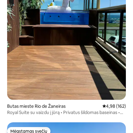
Butas mieste Rio de Žaneiras
Vidutinis įverti
4,98 (162)
Royal Suite su vaizdu į jūrą • Privatus šildomas baseinas •
Barra
Mėgstamas svečių