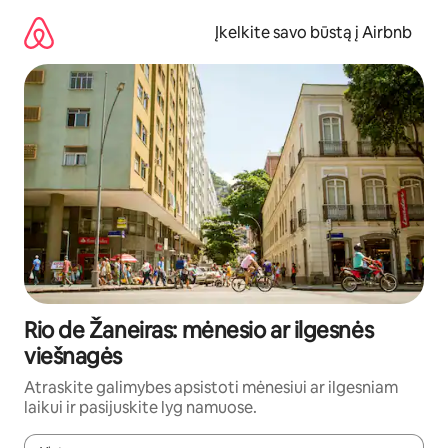
Pereiti
prie
Įkelkite savo būstą į Airbnb
turinio
Rio de Žaneiras: mėnesio ar ilgesnės
viešnagės
Atraskite galimybes apsistoti mėnesiui ar ilgesniam
laikui ir pasijuskite lyg namuose.