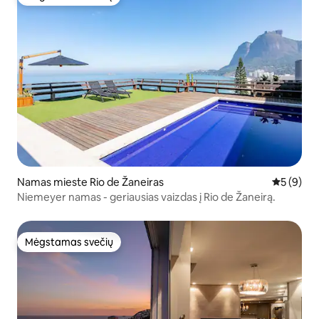
Mėgstamas svečių
Namas mieste Rio de Žaneiras
Vidutinis 
5 (9)
Niemeyer namas - geriausias vaizdas į Rio de Žaneirą.
Mėgstamas svečių
Mėgstamas svečių