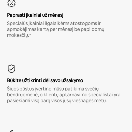
Paprasti įkainiai už mėnesį
Specialūs įkainiai ilgalaikėms atostogoms ir
apmokėjimas kartą per mėnesį be papildomų
mokesčių.*
Būkite užtikrinti dėl savo užsakymo
Šiuos būstus įvertino mūsų patikima svečių
bendruomenė, o klientų aptarnavimo specialistai yra
pasiekiami visą parą visos jūsų viešnagės metu.