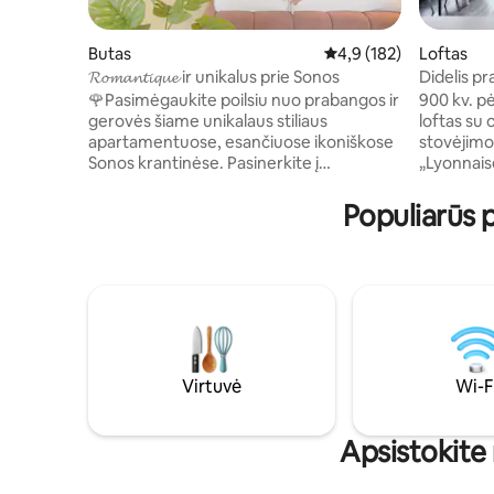
Butas
Vidutinis įvertinimas: 4
4,9 (182)
Loftas
𝓡𝓸𝓶𝓪𝓷𝓽𝓲𝓺𝓾𝓮 ir unikalus prie Sonos
Didelis pr
automobili
🌹Pasimėgaukite poilsiu nuo prabangos ir
900 kv. p
kintamosi
gerovės šiame unikalaus stiliaus
loftas su 
apartamentuose, esančiuose ikoniškose
stovėjimo
Sonos krantinėse. Pasinerkite į
„Lyonnaise
romantišką ir raminančią atmosferą,
pertvarkė
kurioje kiekviena detalė pagerina jūsų
idealiai t
Populiarūs 
viešnagę. Mėgaukitės privačiu sūkurine
5 minučių
vonia, kurioje galėsite visiškai
ir autent
atsipalaiduoti, užmigti švelniame
yra daug 
vandenyje ir mėgautis Sonos krantų
restoranų,
žavesiu. Nesvarbu, ar tai romantiška
bei kasdie
kelionė, nepamirštamas vakaras ar
gydymo akimirka, šis liukso numeris žada
išskirtinį potyrį 🍀
Virtuvė
Wi-F
Apsistokite 