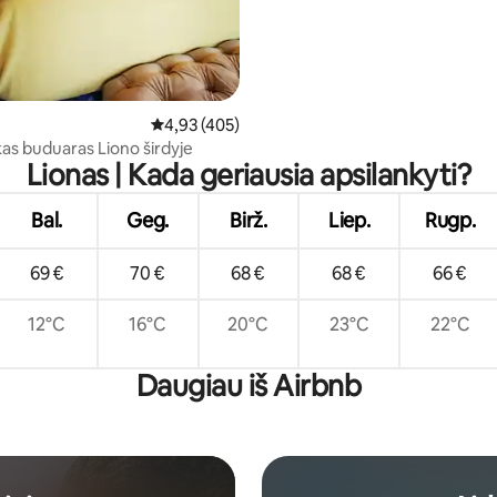
Vidutinis įvertinimas: 4,93 iš 5, atsiliepimų: 40
4,93 (405)
kas buduaras Liono širdyje
Lionas | Kada geriausia apsilankyti?
Bal.
Geg.
Birž.
Liep.
Rugp.
69 €
70 €
68 €
68 €
66 €
12°C
16°C
20°C
23°C
22°C
Daugiau iš Airbnb