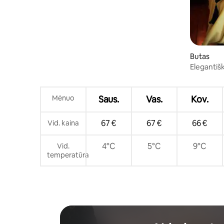
Butas
Elegantiš
Mėnuo
Saus.
Vas.
Kov.
67 €
67 €
66 €
Vid. kaina
4°C
5°C
9°C
Vid.
temperatūra