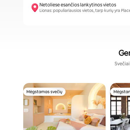
Netoliese esančios lankytinos vietos
Lionas: populiariausios vietos, tarp kurių yra Pl
Ger
Svečiai 
Mėgstamas svečių
Mėgstam
Mėgstamas svečių
Mėgstam