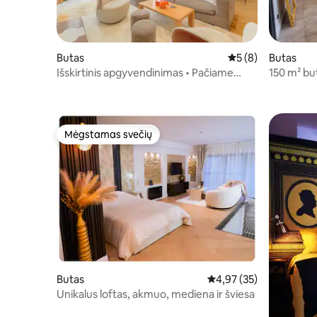
Butas
Vidutinis įvertinima
5 (8)
Butas
Išskirtinis apgyvendinimas • Pačiame
150 m² but
centre
Lionas
Mėgstamas svečių
Mėgstamas svečių
Butas
Vidutinis įvertinimas: 4,
4,97 (35)
Unikalus loftas, akmuo, mediena ir šviesa