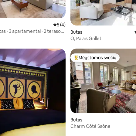
s: 5 iš 5, atsiliepimų: 8
Vidutinis įvertinimas: 5 iš 5, atsiliepimų: 
5 (4)
as · 3 apartamentai · 2 terasos ·
Butas
O, Palais Grillet
Mėgstamas svečių
Svečių mėgstamiausias
97 iš 5, atsiliepimų: 35
Butas
Charm Côté Saône