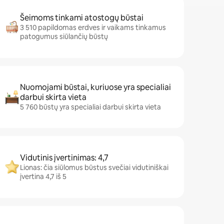
Šeimoms tinkami atostogų būstai
3 510 papildomas erdves ir vaikams tinkamus
patogumus siūlančių būstų
Nuomojami būstai, kuriuose yra specialiai
darbui skirta vieta
5 760 būstų yra specialiai darbui skirta vieta
Vidutinis įvertinimas: 4,7
Lionas: čia siūlomus būstus svečiai vidutiniškai
įvertina 4,7 iš 5