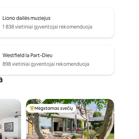
Liono dailės muziejus
1 838 vietiniai gyventojai rekomenduoja
Westfield la Part-Dieu
898 vietiniai gyventojai rekomenduoja
a
Mėgstamas svečių
Svečių mėgstamiausias