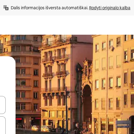
Dalis informacijos išversta automatiškai. 
Rodyti originalo kalba
alite naudodami rodykles aukštyn ir žemyn arba liesdami ir braukdami p