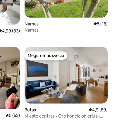
4
Namas
Vidutinis įvertinimas
5 (18)
Namas
Vidutinis įvertinimas: 4,99 iš 5, atsiliepimų: 83
4,99 (83)
Mėgstamas svečių
Mėgstamas svečių
Butas
Vidutinis įvertinimas: 
4,9 (89)
Vidutinis įvertinimas: 5 iš 5, atsiliepimų: 52
5 (52)
Miesto centras • Oro kondicionierius •
Erdvus • Bellecour