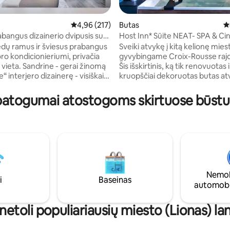
,9 iš 5, atsiliepimų: 182
Vidutinis įvertinimas: 4,96 iš 5, atsiliepimų: 217
4,96 (217)
Butas
Vi
abangus dizainerio dvipusis su
Host Inn* Sūite NEAT- SPA & Ci
ų stovėjimo aikštele ir
Vaizdas į miesto centrą
ėdų ramus ir šviesus prabangus
Sveiki atvykę į kitą kelionę mies
os srovės
oro kondicionieriumi, privačia
gyvybingame Croix-Rousse rajo
 vieta. Sandrine - gerai žinomą
Šis išskirtinis, ką tik renovuotas i
“ interjero dizainerę - visiškai
kruopščiai dekoruotas butas at
 ir papuošė savo butą. Vieta
duris nepamirštamai viešnagei.
inka tyrinėti miestą (metro yra už
Stebuklingas Liono vaizdas: iš š
patogumai atostogoms skirtuose būstu
 kelio pėsčiomis), o madingame
esančio privilegijuotoje vietoje, 
iškame „la Croix Rousse“ rajone
įspūdingas vaizdas į visą miestą. Sūkurin
prašmatnių ar bohemiškų
vonia Duo: įsivaizduokite save pa
 terasų, kavinių ir parduotuvių
atpalaiduojančią vonią su japon
nis maisto turgus. Tik 2
atmosfera. Mūsų erdvė skirta
asmenims, vakarėliai griežtai draudžiami.
neprilygstamoms atsipalaidavi
akimirkoms.
Nemok
i
Baseinas
automobi
netoli populiariausių miesto (Lionas) la