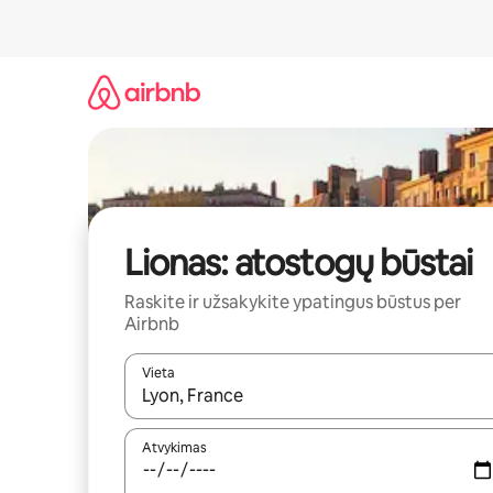
Pereiti
prie
turinio
Lionas: atostogų būstai
Raskite ir užsakykite ypatingus būstus per
Airbnb
Vieta
Kai pasirodys paieškos rezultatai, juos naršyti g
Atvykimas