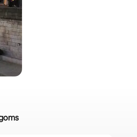
togoms