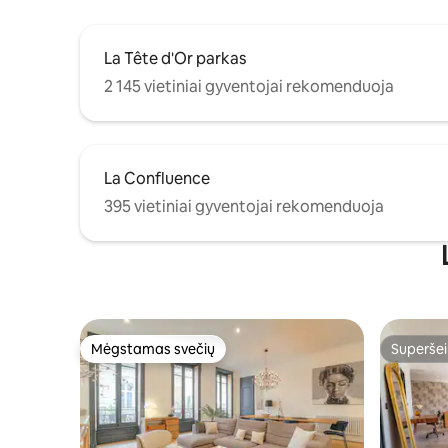
La Tête d'Or parkas
2 145 vietiniai gyventojai rekomenduoja
La Confluence
395 vietiniai gyventojai rekomenduoja
Mėgstamas svečių
Superšei
Mėgstamas svečių
Superšei