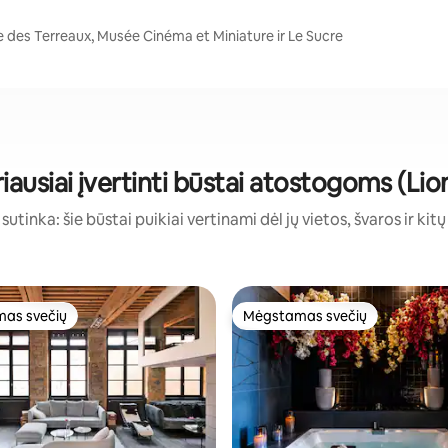
ace des Terreaux, Musée Cinéma et Miniature ir Le Sucre
iausiai įvertinti būstai atostogoms (Lio
sutinka: šie būstai puikiai vertinami dėl jų vietos, švaros ir kit
as svečių
Mėgstamas svečių
as svečių
Mėgstamas svečių