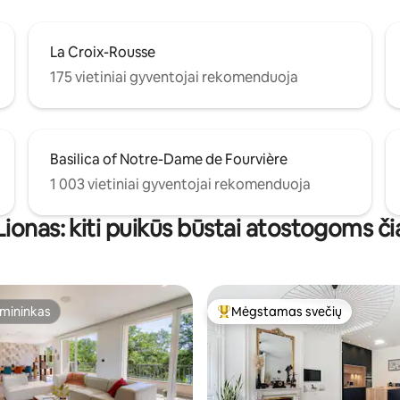
La Croix-Rousse
175 vietiniai gyventojai rekomenduoja
Basilica of Notre-Dame de Fourvière
1 003 vietiniai gyventojai rekomenduoja
Lionas: kiti puikūs būstai atostogoms či
mininkas
Mėgstamas svečių
mininkas
Svečių mėgstamiausias