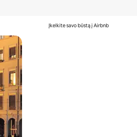
Įkelkite savo būstą į Airbnb
er ekraną.