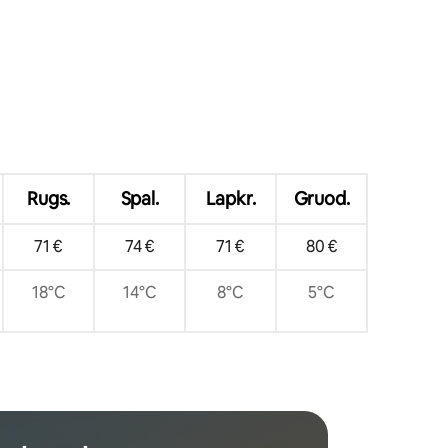
5
Rugs.
Spal.
Lapkr.
Gruod.
71 €
74 €
71 €
80 €
18°C
14°C
8°C
5°C