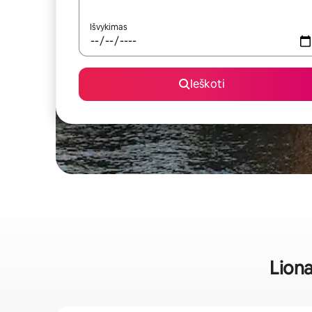
Išvykimas
Ieškoti
Liona