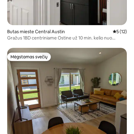
Butas mieste Central Austin
Vidutinis į
5 (12)
Gražus 1BD centriniame Ostine už 10 min. kelio nuo
miesto centro
Mėgstamas svečių
Mėgstamas svečių