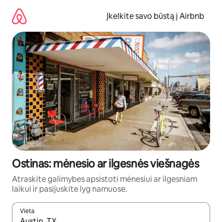
Pereiti
prie
Įkelkite savo būstą į Airbnb
turinio
Ostinas: mėnesio ar ilgesnės viešnagės
Atraskite galimybes apsistoti mėnesiui ar ilgesniam
laikui ir pasijuskite lyg namuose.
Vieta
Kai pasirodys paieškos rezultatai, juos naršyti galite naudodam