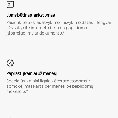
Jums būtinas lankstumas
Pasirinkite tikslias atvykimo ir išvykimo datas ir lengvai
užsisakykite internetu be jokių papildomų
įsipareigojimų ar dokumentų.*
Paprasti įkainiai už mėnesį
Specialūs įkainiai ilgalaikėms atostogoms ir
apmokėjimas kartą per mėnesį be papildomų
mokesčių.*