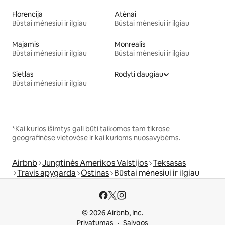
Florencija
Atėnai
Būstai mėnesiui ir ilgiau
Būstai mėnesiui ir ilgiau
Majamis
Monrealis
Būstai mėnesiui ir ilgiau
Būstai mėnesiui ir ilgiau
Sietlas
Rodyti daugiau
Būstai mėnesiui ir ilgiau
*Kai kurios išimtys gali būti taikomos tam tikrose
geografinėse vietovėse ir kai kurioms nuosavybėms.
Airbnb
Jungtinės Amerikos Valstijos
Teksasas
Travis apygarda
Ostinas
Būstai mėnesiui ir ilgiau
© 2026 Airbnb, Inc.
Privatumas
Sąlygos