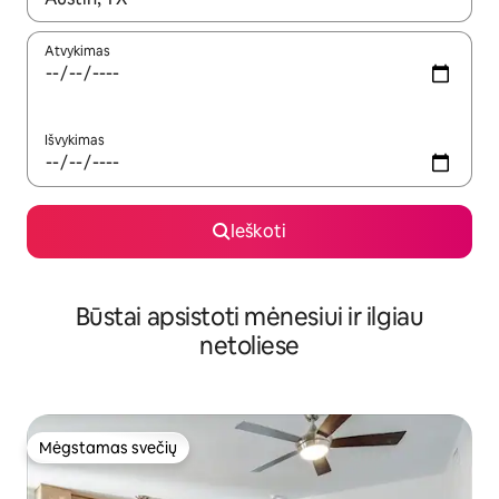
Atvykimas
Išvykimas
Ieškoti
Būstai apsistoti mėnesiui ir ilgiau
netoliese
Mėgstamas svečių
Mėgstamas svečių