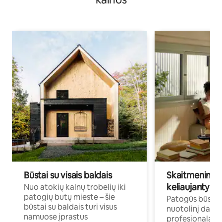
Būstai su visais baldais
Skaitmeniniai k
keliaujantys p
Nuo atokių kalnų trobelių iki
patogių butų mieste – šie
Patogūs būstai 
būstai su baldais turi visus
nuotolinį darb
namuose įprastus
profesionalams 