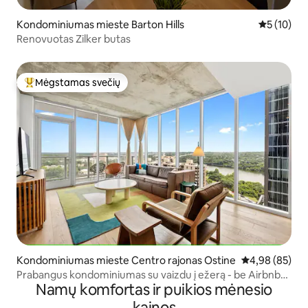
Kondominiumas mieste Barton Hills
Vidutinis į
5 (10)
Renovuotas Zilker butas
Mėgstamas svečių
Svečių mėgstamiausias
Kondominiumas mieste Centro rajonas Ostine
Vidutinis įvert
4,98 (85)
Prabangus kondominiumas su vaizdu į ežerą - be Airbnb
Namų komfortas ir puikios mėnesio
mokesčių
kainos