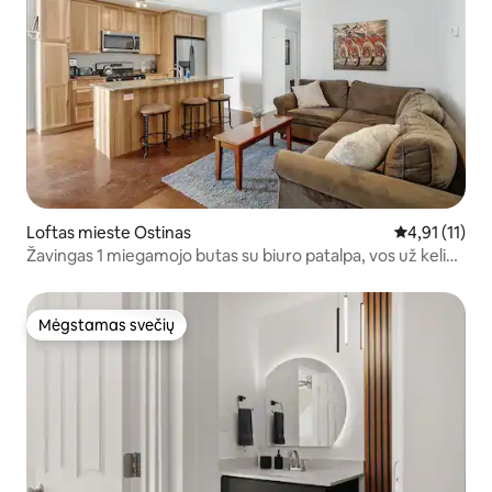
Loftas mieste Ostinas
Vidutinis įver
4,91 (11)
Žavingas 1 miegamojo butas su biuro patalpa, vos už kelių
minučių nuo centro!
Mėgstamas svečių
Mėgstamas svečių