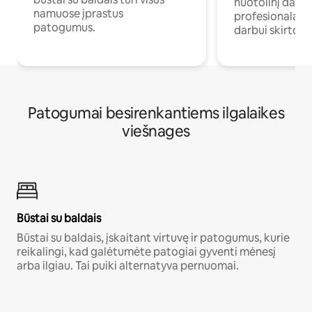
nuotolinį darb
namuose įprastus
profesionalams 
patogumus.
darbui skirtomi
Patogumai besirenkantiems ilgalaikes
viešnages
Būstai su baldais
Būstai su baldais, įskaitant virtuvę ir patogumus, kurie
reikalingi, kad galėtumėte patogiai gyventi mėnesį
arba ilgiau. Tai puiki alternatyva pernuomai.