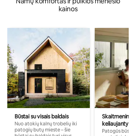
Namų komfortas ir puikios mėnesio
kainos
Būstai su visais baldais
Skaitmeniniai k
keliaujantys p
Nuo atokių kalnų trobelių iki
patogių butų mieste – šie
Patogūs būstai 
būstai su baldais turi visus