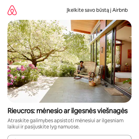
Pereiti
prie
Įkelkite savo būstą į Airbnb
turinio
Rieucros: mėnesio ar ilgesnės viešnagės
Atraskite galimybes apsistoti mėnesiui ar ilgesniam
laikui ir pasijuskite lyg namuose.