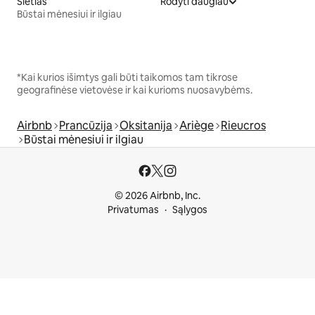
Sietlas
Rodyti daugiau
Būstai mėnesiui ir ilgiau
*Kai kurios išimtys gali būti taikomos tam tikrose
geografinėse vietovėse ir kai kurioms nuosavybėms.
Airbnb
Prancūzija
Oksitanija
Ariège
Rieucros
Būstai mėnesiui ir ilgiau
© 2026 Airbnb, Inc.
Privatumas
Sąlygos