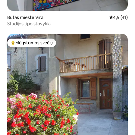
Butas mieste Vira
Vidutinis įve
4,9 (41)
Studijos tipo stovykla
Mėgstamas svečių
Svečių mėgstamiausias