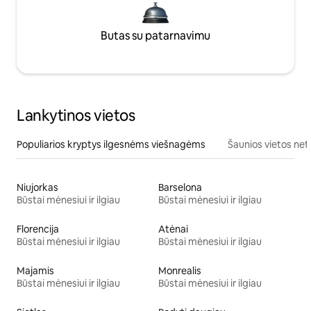
Butas su patarnavimu
Lankytinos vietos
Populiarios kryptys ilgesnėms viešnagėms
Šaunios vietos net
Niujorkas
Barselona
Būstai mėnesiui ir ilgiau
Būstai mėnesiui ir ilgiau
Florencija
Atėnai
Būstai mėnesiui ir ilgiau
Būstai mėnesiui ir ilgiau
Majamis
Monrealis
Būstai mėnesiui ir ilgiau
Būstai mėnesiui ir ilgiau