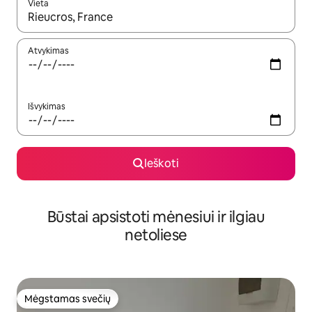
Vieta
Kai pasirodys paieškos rezultatai, juos naršyti galite naudodam
Atvykimas
Išvykimas
Ieškoti
Būstai apsistoti mėnesiui ir ilgiau
netoliese
Mėgstamas svečių
Mėgstamas svečių