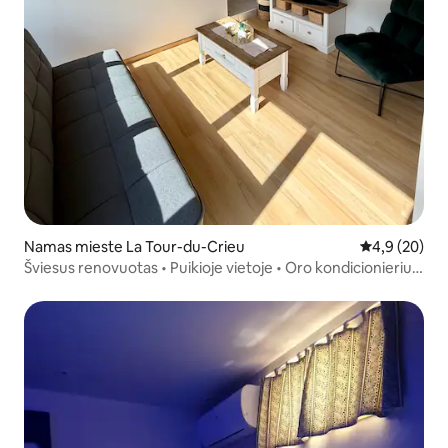
Namas mieste La Tour-du-Crieu
Vidutinis įver
4,9 (20)
Šviesus renovuotas • Puikioje vietoje • Oro kondicionierius
ir Wi-Fi