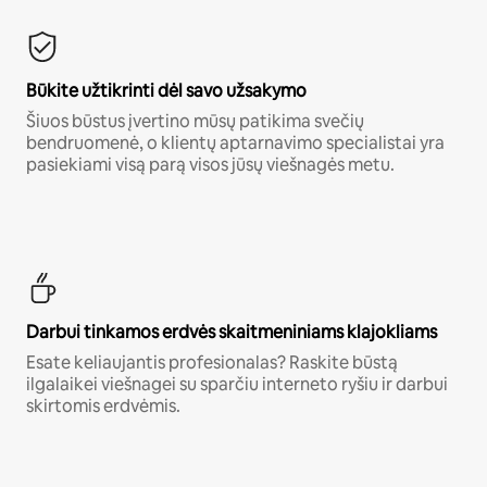
Būkite užtikrinti dėl savo užsakymo
Šiuos būstus įvertino mūsų patikima svečių
bendruomenė, o klientų aptarnavimo specialistai yra
pasiekiami visą parą visos jūsų viešnagės metu.
Darbui tinkamos erdvės skaitmeniniams klajokliams
Esate keliaujantis profesionalas? Raskite būstą
ilgalaikei viešnagei su sparčiu interneto ryšiu ir darbui
skirtomis erdvėmis.