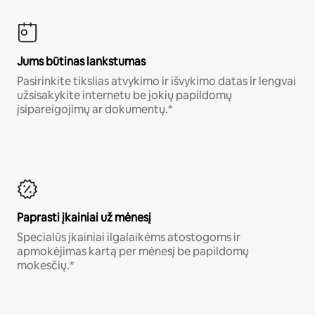
Jums būtinas lankstumas
Pasirinkite tikslias atvykimo ir išvykimo datas ir lengvai
užsisakykite internetu be jokių papildomų
įsipareigojimų ar dokumentų.*
Paprasti įkainiai už mėnesį
Specialūs įkainiai ilgalaikėms atostogoms ir
apmokėjimas kartą per mėnesį be papildomų
mokesčių.*