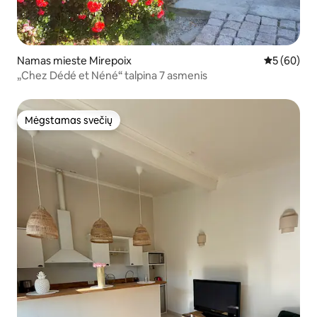
Namas mieste Mirepoix
Vidutinis įv
5 (60)
„Chez Dédé et Néné“ talpina 7 asmenis
Mėgstamas svečių
Mėgstamas svečių