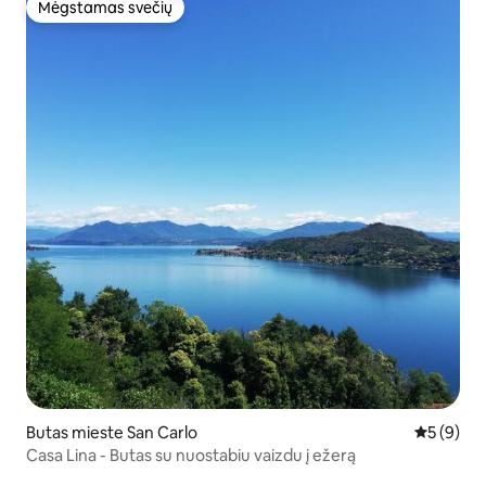
Mėgstamas svečių
Mėgstamas svečių
Butas mieste San Carlo
Vidutinis 
5 (9)
Casa Lina - Butas su nuostabiu vaizdu į ežerą