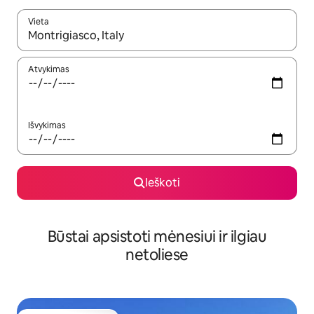
Vieta
Kai pasirodys paieškos rezultatai, juos naršyti galite naudodam
Atvykimas
Išvykimas
Ieškoti
Būstai apsistoti mėnesiui ir ilgiau
netoliese