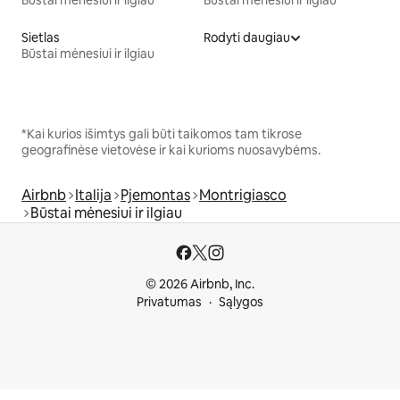
Būstai mėnesiui ir ilgiau
Būstai mėnesiui ir ilgiau
Sietlas
Rodyti daugiau
Būstai mėnesiui ir ilgiau
*Kai kurios išimtys gali būti taikomos tam tikrose
geografinėse vietovėse ir kai kurioms nuosavybėms.
Airbnb
Italija
Pjemontas
Montrigiasco
Būstai mėnesiui ir ilgiau
© 2026 Airbnb, Inc.
Privatumas
Sąlygos