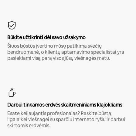
Būkite užtikrinti dėl savo užsakymo
Šiuos būstus įvertino mūsų patikima svečių
bendruomenė, o klientų aptarnavimo specialistai yra
pasiekiami visą parą visos jūsų viešnagės metu.
Darbui tinkamos erdvės skaitmeniniams klajokliams
Esate keliaujantis profesionalas? Raskite būstą
ilgalaikei viešnagei su sparčiu interneto ryšiu ir darbui
skirtomis erdvėmis.