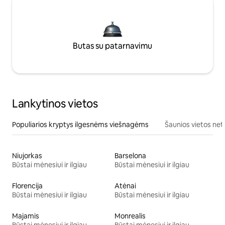
Butas su patarnavimu
Lankytinos vietos
Populiarios kryptys ilgesnėms viešnagėms
Šaunios vietos net
Niujorkas
Barselona
Būstai mėnesiui ir ilgiau
Būstai mėnesiui ir ilgiau
Florencija
Atėnai
Būstai mėnesiui ir ilgiau
Būstai mėnesiui ir ilgiau
Majamis
Monrealis