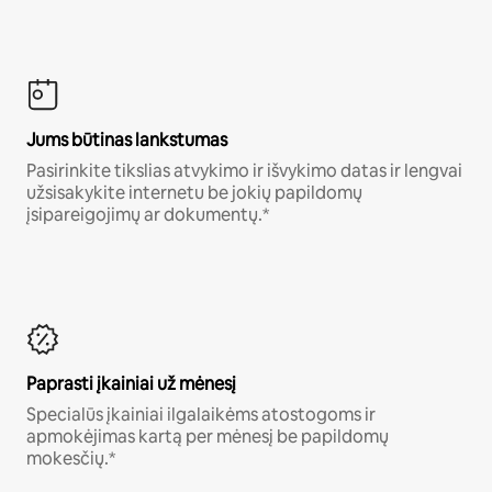
Jums būtinas lankstumas
Pasirinkite tikslias atvykimo ir išvykimo datas ir lengvai
užsisakykite internetu be jokių papildomų
įsipareigojimų ar dokumentų.*
Paprasti įkainiai už mėnesį
Specialūs įkainiai ilgalaikėms atostogoms ir
apmokėjimas kartą per mėnesį be papildomų
mokesčių.*