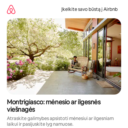
Pereiti
prie
Įkelkite savo būstą į Airbnb
turinio
Montrigiasco: mėnesio ar ilgesnės
viešnagės
Atraskite galimybes apsistoti mėnesiui ar ilgesniam
laikui ir pasijuskite lyg namuose.