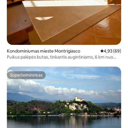
Kondominiumas mieste Montrigiasco
Vidutinis įvert
4,93 (69)
Puikus palėpės butas, tinkantis augintiniams, 6 km nuo
Aronos
Superšeimininkas
Superšeimininkas