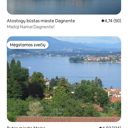
Atostogų būstas mieste Dagnente
Vidutinis įvert
4,74 (50)
Mieloji Namai Dagnente!
Mėgstamas svečių
Mėgstamas svečių