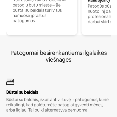
patogių butų mieste – šie
Patogūs būstai 
būstai su baldais turi visus
nuotolinį darb
namuose įprastus
profesionalams 
patogumus.
darbui skirtomi
Patogumai besirenkantiems ilgalaikes
viešnages
Būstai su baldais
Būstai su baldais, įskaitant virtuvę ir patogumus, kurie
reikalingi, kad galėtumėte patogiai gyventi mėnesį
arba ilgiau. Tai puiki alternatyva pernuomai.