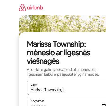
Pereiti
prie
turinio
Marissa Township:
mėnesio ar ilgesnės
viešnagės
Atraskite galimybes apsistoti mėnesiui ar
ilgesniam laikui ir pasijuskite lyg namuose.
Vieta
Kai pasirodys paieškos rezultatai, juos naršyti g
Atvykimas