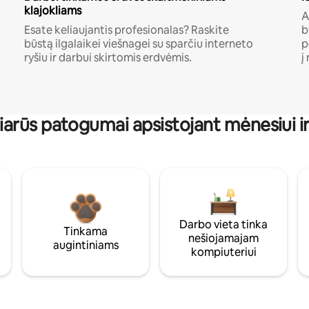
klajokliams
A
Esate keliaujantis profesionalas? Raskite
b
būstą ilgalaikei viešnagei su sparčiu interneto
p
ryšiu ir darbui skirtomis erdvėmis.
į
iarūs patogumai apsistojant mėnesiui ir 
Darbo vieta tinka
Tinkama
nešiojamajam
augintiniams
kompiuteriui