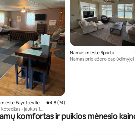
7 iš 5, atsiliepimų: 315
Namas mieste Sparta
Namas prie ežero paplūdimyje!
mieste Fayetteville
Vidutinis įvertinimas: 4,8 iš 5, atsiliepimų: 74
4,8 (74)
 kotedžas - jaukus 1
amų komfortas ir puikios mėnesio kain
s kaimiškoje aplinkoje