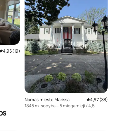
Vidutinis įvertinimas: 4,95 iš 5, atsiliepimų: 19
4,95 (19)
Namas mieste Marissa
Vidutinis įvertinimas: 4
4,97 (38)
1845 m. sodyba – 5 miegamieji / 4,5
os
vonios kambariai, 8 akrai, 2 svetainės