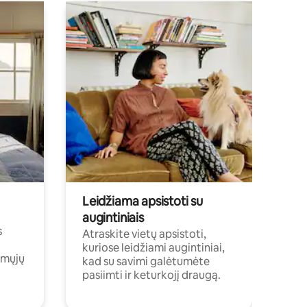
Leidžiama apsistoti su
augintiniais
s
Atraskite vietų apsistoti,
kuriose leidžiami augintiniai,
amųjų
kad su savimi galėtumėte
pasiimti ir keturkojį draugą.