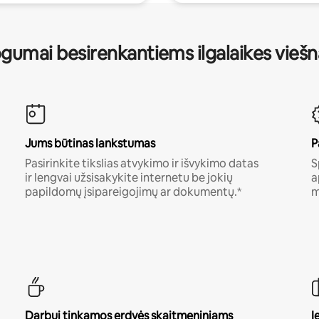
gumai besirenkantiems ilgalaikes vieš
Jums būtinas lankstumas
P
Pasirinkite tikslias atvykimo ir išvykimo datas
S
ir lengvai užsisakykite internetu be jokių
a
papildomų įsipareigojimų ar dokumentų.*
m
Darbui tinkamos erdvės skaitmeniniams
I