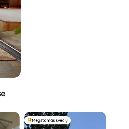
se
Mėgstamas svečių
Svečių mėgstamiausias