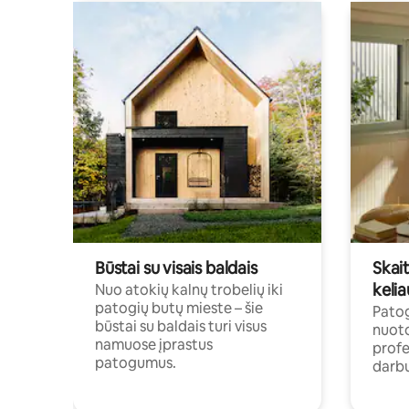
Būstai su visais baldais
Skait
kelia
Nuo atokių kalnų trobelių iki
patogių butų mieste – šie
Patog
būstai su baldais turi visus
nuoto
namuose įprastus
profe
patogumus.
darbu