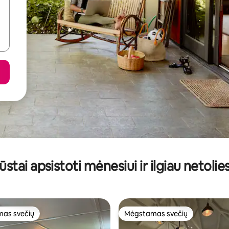
ūstai apsistoti mėnesiui ir ilgiau netolie
as svečių
Mėgstamas svečių
as svečių
Mėgstamas svečių