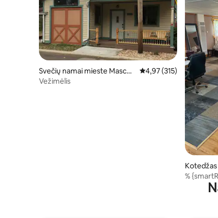
Svečių namai mieste Mascou
Vidutinis įvertinimas: 4,9
4,97 (315)
tah
Vežimėlis
Kotedžas 
% {smartR
N
miegamasi