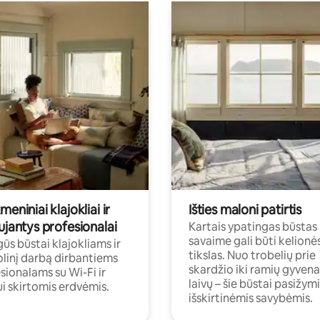
meniniai klajokliai ir
Išties maloni patirtis
ujantys profesionalai
Kartais ypatingas būstas
savaime gali būti kelionė
ūs būstai klajokliams ir
tikslas. Nuo trobelių prie
linį darbą dirbantiems
skardžio iki ramių gyven
sionalams su Wi-Fi ir
laivų – šie būstai pasižymi
i skirtomis erdvėmis.
išskirtinėmis savybėmis.