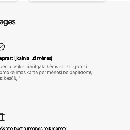
nages
aprasti įkainiai už mėnesį
pecialūs įkainiai ilgalaikėms atostogoms ir
pmokėjimas kartą per mėnesį be papildomų
okesčių.*
eškote būsto įmonės reikmėms?