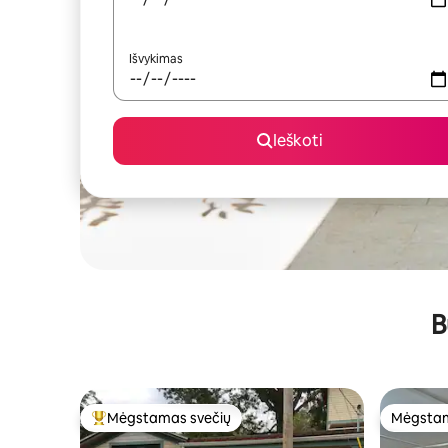
Išvykimas
Ieškoti
B
Mėgstamas svečių
Mėgstam
Svečių mėgstamiausias
Mėgstam