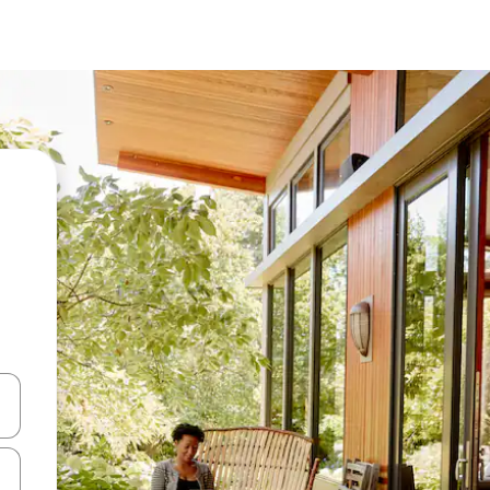
alite naudodami rodykles aukštyn ir žemyn arba liesdami ir braukdami p