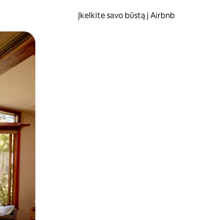
Įkelkite savo būstą į Airbnb
er ekraną.