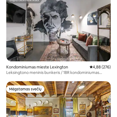
Superšeimininkas
Kondominiumas mieste Lexington
Vidutinis įverti
4,88 (276)
Leksingtono meninis bunkeris / 1BR kondominiumas
miesto centre
Mėgstamas svečių
Mėgstamas svečių