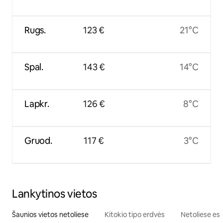
Rugs.
123 €
21°C
Spal.
143 €
14°C
Lapkr.
126 €
8°C
Gruod.
117 €
3°C
Lankytinos vietos
Šaunios vietos netoliese
Kitokio tipo erdvės
Netoliese esa