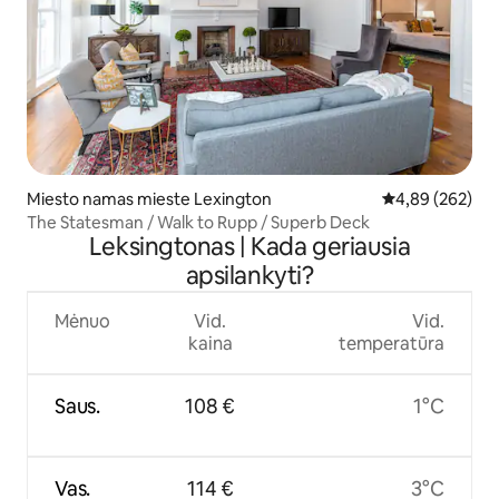
Miesto namas mieste Lexington
Vidutinis įverti
4,89 (262)
The Statesman / Walk to Rupp / Superb Deck
Leksingtonas | Kada geriausia
apsilankyti?
Mėnuo
Vid.
Vid.
kaina
temperatūra
Saus.
108 €
1°C
Vas.
114 €
3°C