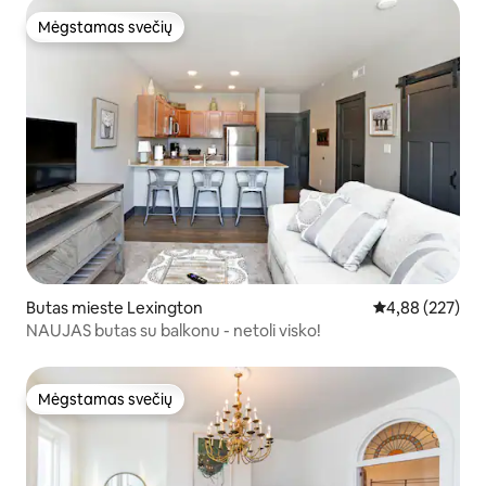
Mėgstamas svečių
Mėgstamas svečių
Butas mieste Lexington
Vidutinis įverti
4,88 (227)
NAUJAS butas su balkonu - netoli visko!
Mėgstamas svečių
Mėgstamas svečių