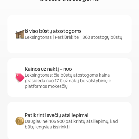
Iš viso būstų atostogoms
Leksingtonas | Peržiūrėkite 1 360 atostogų būstų
Kainos už naktį – nuo
Leksingtonas: čia būstų atostogoms kaina
prasideda nuo 17 € už naktį be valstybinių ir
platformos mokesčių
Patikrinti svečių atsiliepimai
Daugiau nei 105 900 patikrintų atsiliepimų, kad
būtų lengviau išsirinkti