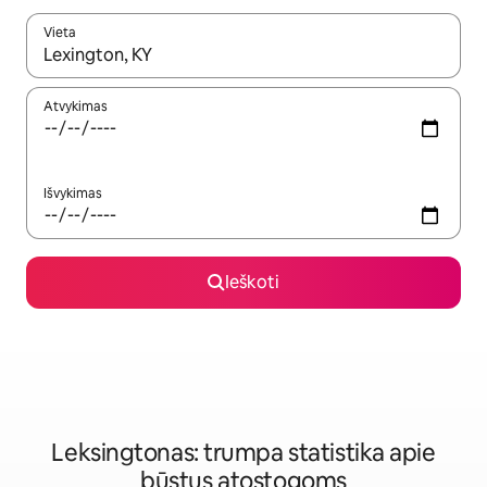
Vieta
Kai pasirodys paieškos rezultatai, juos naršyti galite naudodam
Atvykimas
Išvykimas
Ieškoti
Leksingtonas: trumpa statistika apie
būstus atostogoms