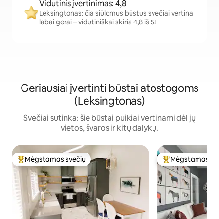
Vidutinis įvertinimas: 4,8
Leksingtonas: čia siūlomus būstus svečiai vertina
labai gerai – vidutiniškai skiria 4,8 iš 5!
Geriausiai įvertinti būstai atostogoms
(Leksingtonas)
Svečiai sutinka: šie būstai puikiai vertinami dėl jų
vietos, švaros ir kitų dalykų.
Mėgstamas svečių
Mėgstamas sv
Svečių mėgstamiausias
Svečių mėgstami