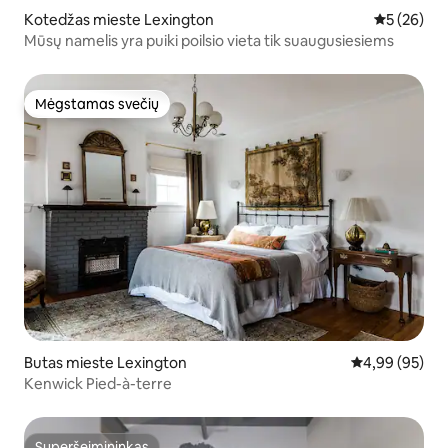
Kotedžas mieste Lexington
Vidutinis įv
5 (26)
Mūsų namelis yra puiki poilsio vieta tik suaugusiesiems
Mėgstamas svečių
Mėgstamas svečių
Butas mieste Lexington
Vidutinis įvert
4,99 (95)
Kenwick Pied-à-terre
Superšeimininkas