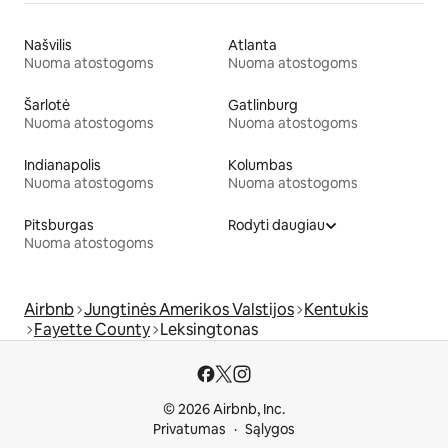
Našvilis
Atlanta
Nuoma atostogoms
Nuoma atostogoms
Šarlotė
Gatlinburg
Nuoma atostogoms
Nuoma atostogoms
Indianapolis
Kolumbas
Nuoma atostogoms
Nuoma atostogoms
Pitsburgas
Rodyti daugiau
Nuoma atostogoms
Airbnb
Jungtinės Amerikos Valstijos
Kentukis
Fayette County
Leksingtonas
© 2026 Airbnb, Inc.
Privatumas
Sąlygos