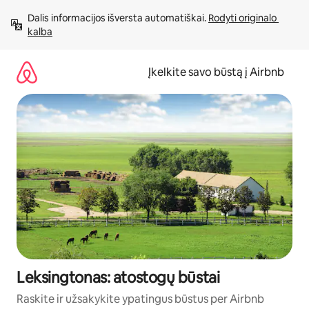
Pereiti
Dalis informacijos išversta automatiškai. 
Rodyti originalo 
prie
kalba
turinio
Įkelkite savo būstą į Airbnb
Leksingtonas: atostogų būstai
Raskite ir užsakykite ypatingus būstus per Airbnb