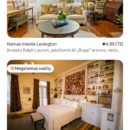
Namas mieste Lexington
Vidutinis įvert
4,99 (72)
Įkvėpta Ralph Lauren, pėsčiomis iki „Rupp“ arenos, vieta
pastatyti automobilį
Mėgstamas svečių
Svečių mėgstamiausias