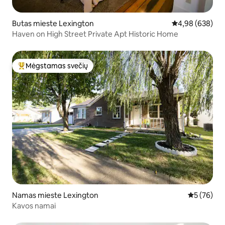
Butas mieste Lexington
Vidutinis įverti
4,98 (638)
Haven on High Street Private Apt Historic Home
Mėgstamas svečių
Svečių mėgstamiausias
Namas mieste Lexington
Vidutinis įv
5 (76)
Kavos namai