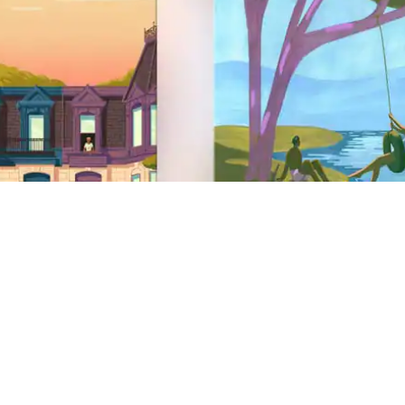
Svetainės poraštė
Pagalba
Pagalbos centras
Pagalba dėl saugumo problemos
AirCover
Kova su diskriminacija
Pagalba neįgaliesiems