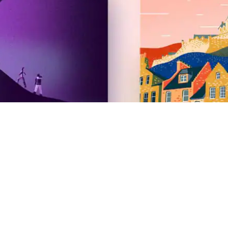
Airbnb
2026 m. vasaros naujovės
Naujienos
Karjera
Investuotojai
Airbnb.org būstai