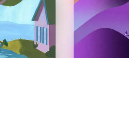
Svečių priėmimas
Įkelkite savo būstą į Airbnb
Paskelbkite potyrį Airbnb
Paskelbkite paslaugą Airbnb
AirCover šeimininkams
Svečių priėmimo informacija