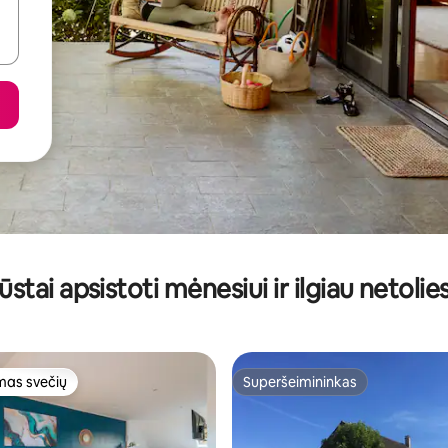
ūstai apsistoti mėnesiui ir ilgiau netolie
as svečių
Superšeimininkas
as svečių
Superšeimininkas