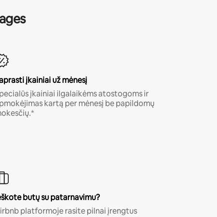
nages
aprasti įkainiai už mėnesį
pecialūs įkainiai ilgalaikėms atostogoms ir
pmokėjimas kartą per mėnesį be papildomų
okesčių.*
eškote butų su patarnavimu?
irbnb platformoje rasite pilnai įrengtus