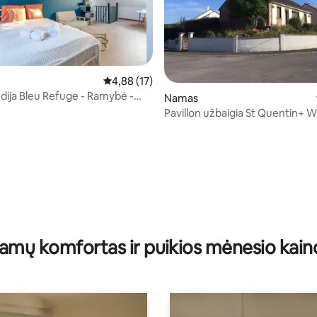
Vidutinis įvertinimas: 4,88 iš 5, atsiliepimų: 17
4,88 (17)
88 iš 5, atsiliepimų: 32
udija Bleu Refuge - Ramybė -
Namas
ntras
Pavillon užbaigia St Quentin+ Wi
svečiams
amų komfortas ir puikios mėnesio kain