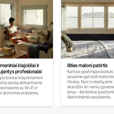
meniniai klajokliai ir
Išties maloni patirtis
ujantys profesionalai
Kartais ypatingas būstas
savaime gali būti kelionė
ūs būstai klajokliams ir
tikslas. Nuo trobelių prie
linį darbą dirbantiems
skardžio iki ramių gyven
sionalams su Wi-Fi ir
laivų – šie būstai pasižymi
i skirtomis erdvėmis.
išskirtinėmis savybėmis.