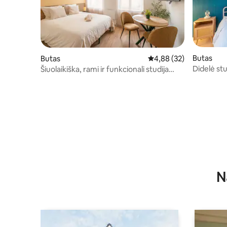
Butas
Butas
Vidutinis įvertinimas: 4,
4,88 (32)
Didelė st
Šiuolaikiška, rami ir funkcionali studija
Miesto ce
Centre. Ambre
N