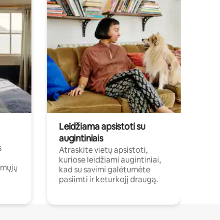
Leidžiama apsistoti su
augintiniais
s
Atraskite vietų apsistoti,
kuriose leidžiami augintiniai,
amųjų
kad su savimi galėtumėte
pasiimti ir keturkojį draugą.