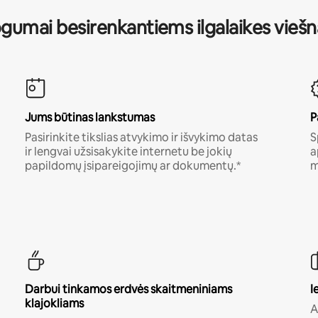
gumai besirenkantiems ilgalaikes vieš
Jums būtinas lankstumas
P
Pasirinkite tikslias atvykimo ir išvykimo datas
S
ir lengvai užsisakykite internetu be jokių
a
papildomų įsipareigojimų ar dokumentų.*
m
Darbui tinkamos erdvės skaitmeniniams
I
klajokliams
A