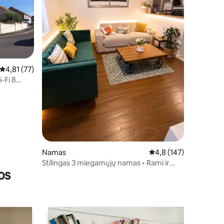
Vidutinis įvertinimas: 4,81 iš 5, atsiliepimų: 77
4,81 (77)
-Fi 8
Namas
Vidutinis įvertinimas: 4
4,8 (147)
Stilingas 3 miegamųjų namas • Rami ir
os
patogi viešnagė