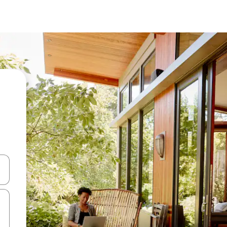
alite naudodami rodykles aukštyn ir žemyn arba liesdami ir braukdami p