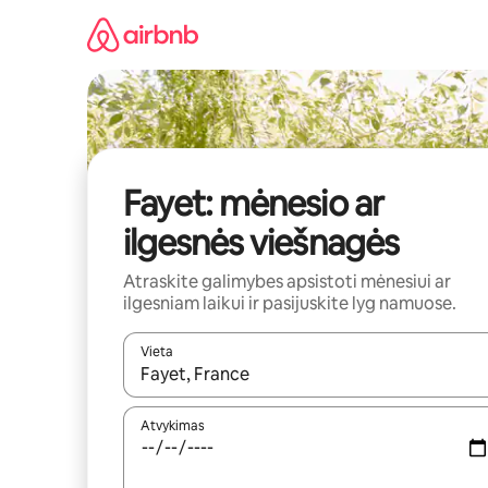
Pereiti
prie
turinio
Fayet: mėnesio ar
ilgesnės viešnagės
Atraskite galimybes apsistoti mėnesiui ar
ilgesniam laikui ir pasijuskite lyg namuose.
Vieta
Kai pasirodys paieškos rezultatai, juos naršyti g
Atvykimas