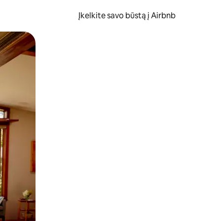
Įkelkite savo būstą į Airbnb
er ekraną.