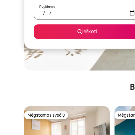
Išvykimas
Ieškoti
B
Mėgstamas svečių
Mėgstam
Mėgstamas svečių
Mėgstam