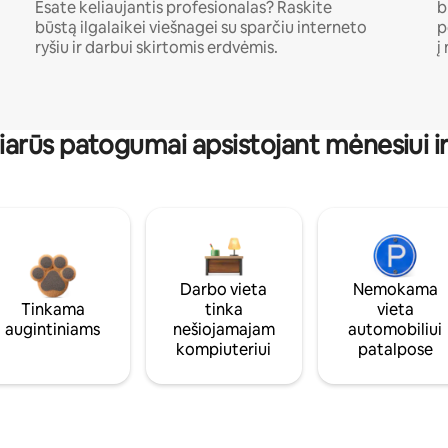
Esate keliaujantis profesionalas? Raskite
b
būstą ilgalaikei viešnagei su sparčiu interneto
p
ryšiu ir darbui skirtomis erdvėmis.
į
iarūs patogumai apsistojant mėnesiui ir 
Darbo vieta
Nemokama
Tinkama
tinka
vieta
augintiniams
nešiojamajam
automobiliui
kompiuteriui
patalpose