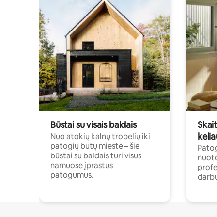
Būstai su visais baldais
Skait
kelia
Nuo atokių kalnų trobelių iki
patogių butų mieste – šie
Patog
būstai su baldais turi visus
nuoto
namuose įprastus
profe
patogumus.
darbu