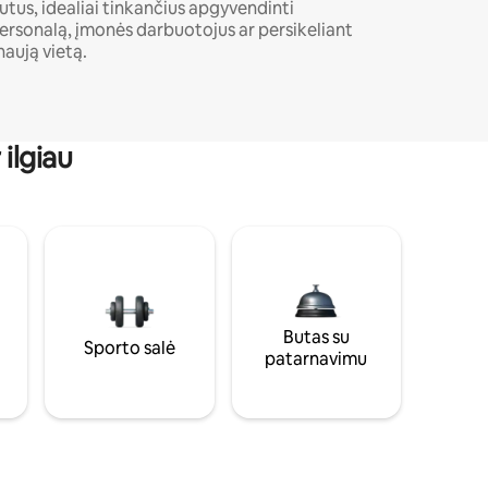
utus, idealiai tinkančius apgyvendinti
ersonalą, įmonės darbuotojus ar persikeliant
 naują vietą.
ilgiau
Butas su
Sporto salė
patarnavimu