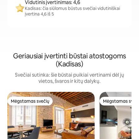
Vidutinis įvertinimas: 4,6
Kadisas: čia siūlomus būstus svečiai vidutiniškai
įvertina 4,6 iš 5
Geriausiai įvertinti būstai atostogoms
(Kadisas)
Svečiai sutinka: šie būstai puikiai vertinami dėl jų
vietos, švaros ir kitų dalykų.
Mėgstamas svečių
Mėgstamas sveč
Mėgstamas svečių
Mėgstamas sveč