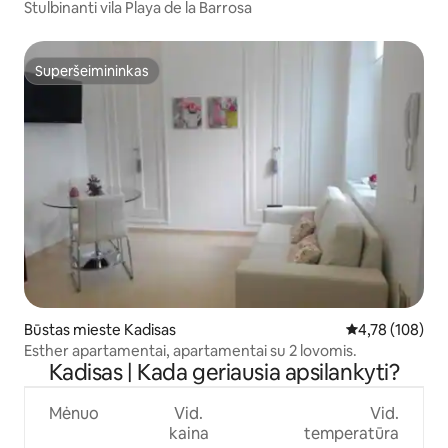
Stulbinanti vila Playa de la Barrosa
Superšeimininkas
Superšeimininkas
Būstas mieste Kadisas
Vidutinis įverti
4,78 (108)
Esther apartamentai, apartamentai su 2 lovomis.
Kadisas | Kada geriausia apsilankyti?
Mėnuo
Vid.
Vid.
kaina
temperatūra