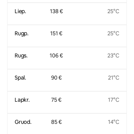
Liep.
138 €
25°C
Rugp.
151 €
25°C
Rugs.
106 €
23°C
Spal.
90 €
21°C
Lapkr.
75 €
17°C
Gruod.
85 €
14°C