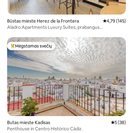
Būstas mieste Herez de la Frontera
Vidutinis įverti
4,79 (145)
Aladro Apartments Luxury Suites, prabangus
apartamentas Nr. 9
Mėgstamas svečių
Svečių mėgstamiausias
Butas mieste Kadisas
Vidutinis įv
5 (38)
Penthouse in Centro Histórico Cádiz.