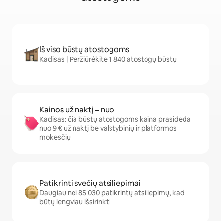
Iš viso būstų atostogoms
Kadisas | Peržiūrėkite 1 840 atostogų būstų
Kainos už naktį – nuo
Kadisas: čia būstų atostogoms kaina prasideda
nuo 9 € už naktį be valstybinių ir platformos
mokesčių
Patikrinti svečių atsiliepimai
Daugiau nei 85 030 patikrintų atsiliepimų, kad
būtų lengviau išsirinkti