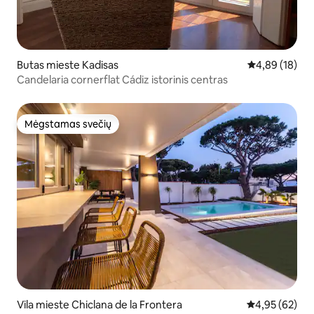
Butas mieste Kadisas
Vidutinis įvert
4,89 (18)
Candelaria cornerflat Cádiz istorinis centras
Mėgstamas svečių
Mėgstamas svečių
Vila mieste Chiclana de la Frontera
Vidutinis įvert
4,95 (62)