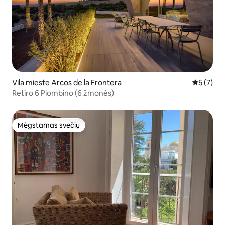
Vila mieste Arcos de la Frontera
Vidutinis 
5 (7)
Retiro 6 Piombino (6 žmonės)
Mėgstamas svečių
Mėgstamas svečių