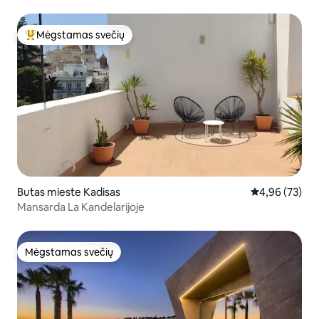
Mėgstamas svečių
Svečių mėgstamiausias
Butas mieste Kadisas
Vidutinis įvert
4,96 (73)
Mansarda La Kandelarijoje
Mėgstamas svečių
Mėgstamas svečių