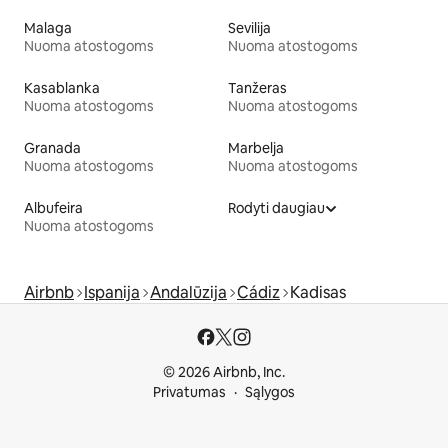
Malaga
Sevilija
Nuoma atostogoms
Nuoma atostogoms
Kasablanka
Tanžeras
Nuoma atostogoms
Nuoma atostogoms
Granada
Marbelja
Nuoma atostogoms
Nuoma atostogoms
Albufeira
Rodyti daugiau
Nuoma atostogoms
Airbnb
Ispanija
Andalūzija
Cádiz
Kadisas
© 2026 Airbnb, Inc.
Privatumas
Sąlygos