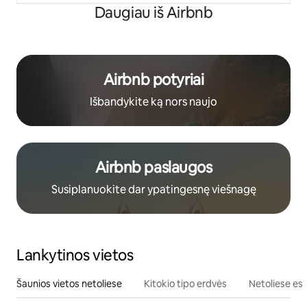
Daugiau iš Airbnb
Airbnb potyriai
Išbandykite ką nors naujo
Airbnb paslaugos
Susiplanuokite dar ypatingesnę viešnagę
Lankytinos vietos
Šaunios vietos netoliese
Kitokio tipo erdvės
Netoliese esa