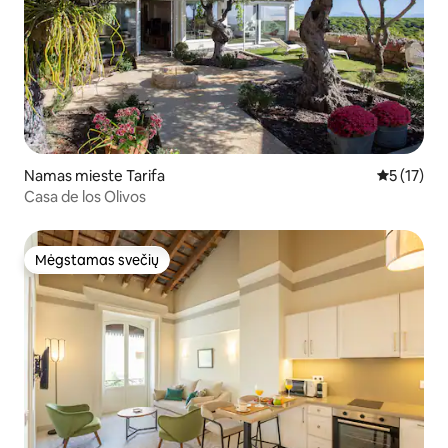
Namas mieste Tarifa
Vidutinis į
5 (17)
Casa de los Olivos
Mėgstamas svečių
Mėgstamas svečių