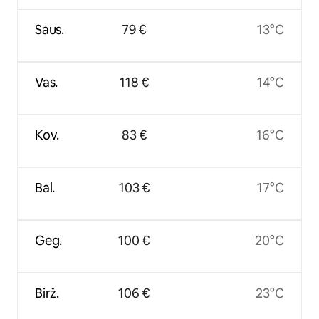
Saus.
79 €
13°C
Vas.
118 €
14°C
Kov.
83 €
16°C
Bal.
103 €
17°C
Geg.
100 €
20°C
Birž.
106 €
23°C