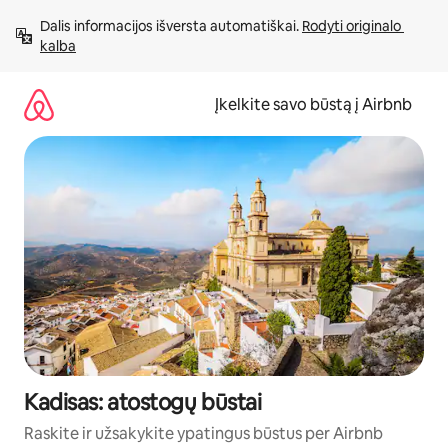
Pereiti
Dalis informacijos išversta automatiškai. 
Rodyti originalo 
prie
kalba
turinio
Įkelkite savo būstą į Airbnb
Kadisas: atostogų būstai
Raskite ir užsakykite ypatingus būstus per Airbnb