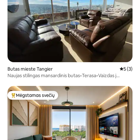
Butas mieste Tangier
Vidutinis 
5 (3)
Naujas stilingas mansardinis butas•Terasa•Vaizdas į
saulėlydį•Vieta pasistatyti automobilį
Mėgstamas svečių
Svečių mėgstamiausias