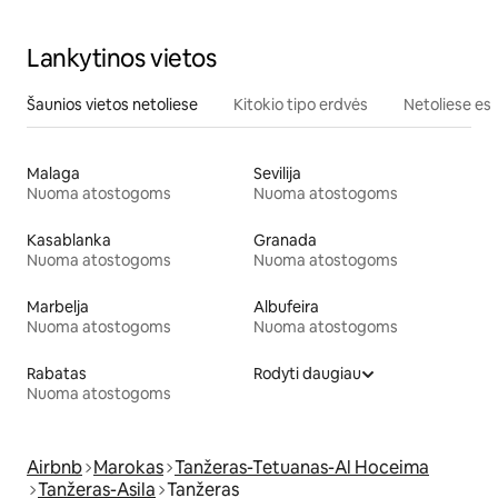
Lankytinos vietos
Šaunios vietos netoliese
Kitokio tipo erdvės
Netoliese esa
Malaga
Sevilija
Nuoma atostogoms
Nuoma atostogoms
Kasablanka
Granada
Nuoma atostogoms
Nuoma atostogoms
Marbelja
Albufeira
Nuoma atostogoms
Nuoma atostogoms
Rabatas
Rodyti daugiau
Nuoma atostogoms
Airbnb
Marokas
Tanžeras-Tetuanas-Al Hoceima
Tanžeras-Asila
Tanžeras