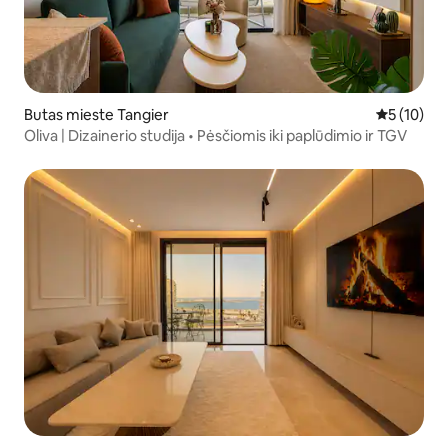
Butas mieste Tangier
Vidutinis į
5 (10)
Oliva | Dizainerio studija • Pėsčiomis iki paplūdimio ir TGV