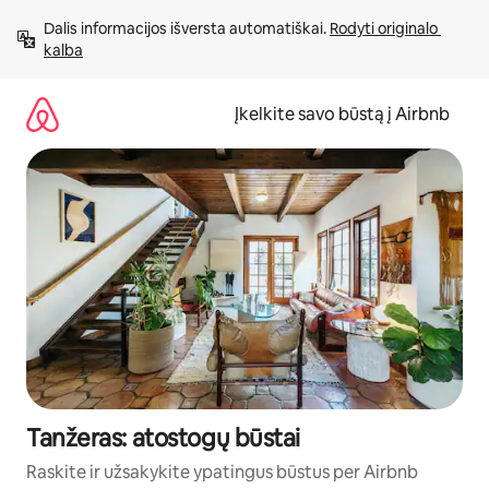
Pereiti
Dalis informacijos išversta automatiškai. 
Rodyti originalo 
prie
kalba
turinio
Įkelkite savo būstą į Airbnb
Tanžeras: atostogų būstai
Raskite ir užsakykite ypatingus būstus per Airbnb