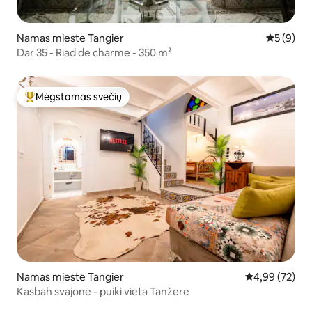
Namas mieste Tangier
Vidutinis 
5 (9)
Dar 35 - Riad de charme - 350 m²
Mėgstamas svečių
Svečių mėgstamiausias
Namas mieste Tangier
Vidutinis įvert
4,99 (72)
Kasbah svajonė - puiki vieta Tanžere