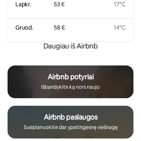
Lapkr.
53 €
17°C
Gruod.
58 €
14°C
Daugiau iš Airbnb
Airbnb potyriai
Išbandykite ką nors naujo
Airbnb paslaugos
Susiplanuokite dar ypatingesnę viešnagę