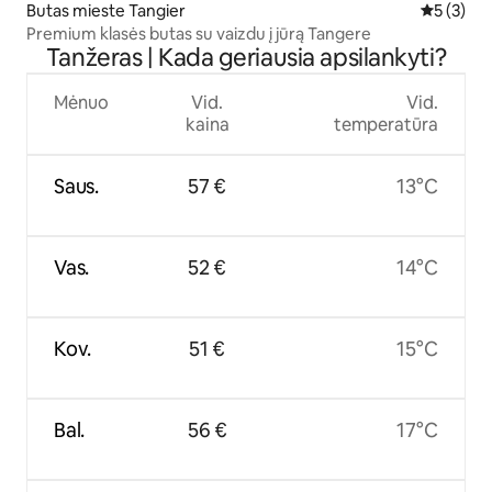
Butas mieste Tangier
Vidutinis 
5 (3)
Premium klasės butas su vaizdu į jūrą Tangere
Tanžeras | Kada geriausia apsilankyti?
Mėnuo
Vid.
Vid.
kaina
temperatūra
Saus.
57 €
13°C
Vas.
52 €
14°C
Kov.
51 €
15°C
Bal.
56 €
17°C