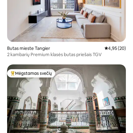
Butas mieste Tangier
Vidutinis įvert
4,95 (20)
2 kambarių Premium klasės butas priešais TGV
Mėgstamas svečių
Svečių mėgstamiausias