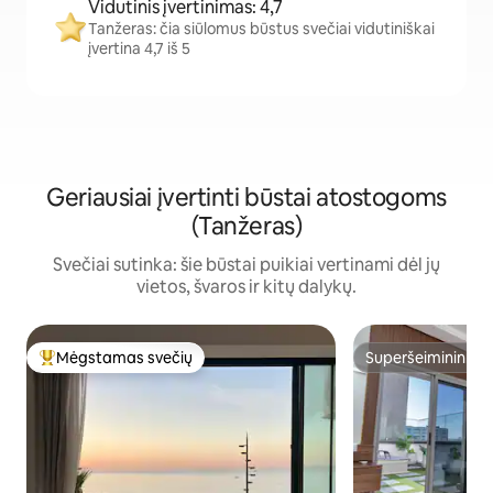
Vidutinis įvertinimas: 4,7
Tanžeras: čia siūlomus būstus svečiai vidutiniškai
įvertina 4,7 iš 5
Geriausiai įvertinti būstai atostogoms
(Tanžeras)
Svečiai sutinka: šie būstai puikiai vertinami dėl jų
vietos, švaros ir kitų dalykų.
Mėgstamas svečių
Superšeimininkas
Svečių mėgstamiausias
Superšeimininkas