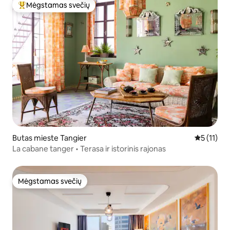
Mėgstamas svečių
Svečių mėgstamiausias
Butas mieste Tangier
Vidutinis į
5 (11)
La cabane tanger • Terasa ir istorinis rajonas
Mėgstamas svečių
Mėgstamas svečių