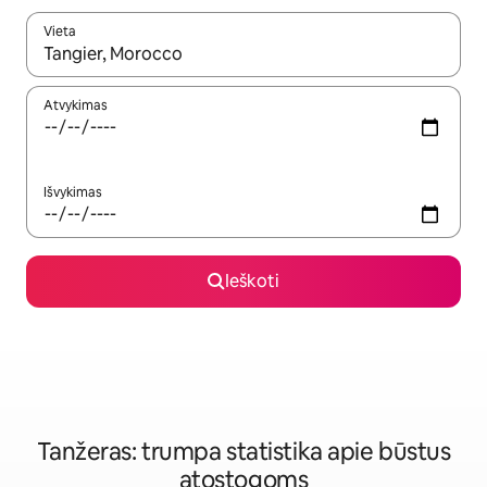
Vieta
Kai pasirodys paieškos rezultatai, juos naršyti galite naudodam
Atvykimas
Išvykimas
Ieškoti
Tanžeras: trumpa statistika apie būstus
atostogoms