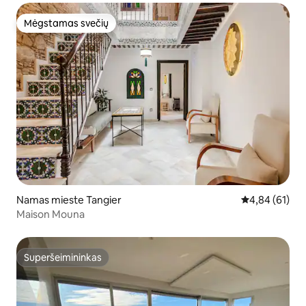
Mėgstamas svečių
Mėgstamas svečių
Namas mieste Tangier
Vidutinis įvert
4,84 (61)
Maison Mouna
Superšeimininkas
Superšeimininkas