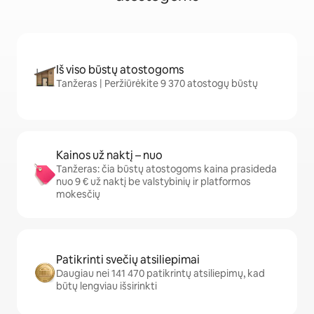
Iš viso būstų atostogoms
Tanžeras | Peržiūrėkite 9 370 atostogų būstų
Kainos už naktį – nuo
Tanžeras: čia būstų atostogoms kaina prasideda
nuo 9 € už naktį be valstybinių ir platformos
mokesčių
Patikrinti svečių atsiliepimai
Daugiau nei 141 470 patikrintų atsiliepimų, kad
būtų lengviau išsirinkti