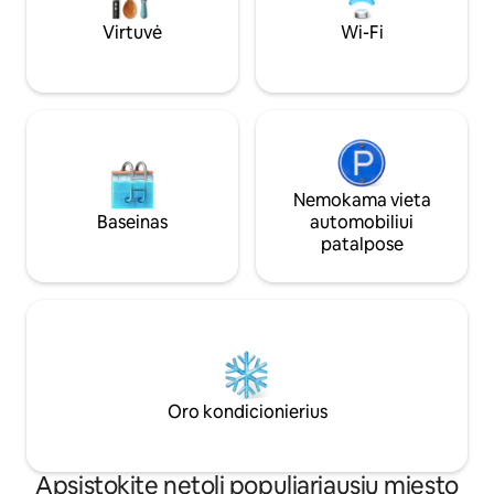
visą parą budinti apsauga, visur veikia oro
kondicionierius, o Superšeimininkai išties
Virtuvė
Wi-Fi
greitai reaguoja į užklausas – tai išties
puiki viešnagė Tanžyre.
Nemokama vieta
Baseinas
automobiliui
patalpose
Oro kondicionierius
Apsistokite netoli populiariausių miesto