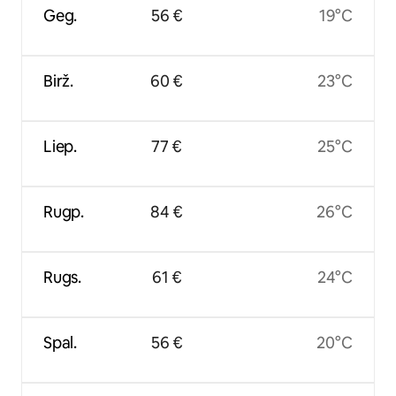
Geg.
56 €
19°C
Birž.
60 €
23°C
Liep.
77 €
25°C
Rugp.
84 €
26°C
Rugs.
61 €
24°C
Spal.
56 €
20°C