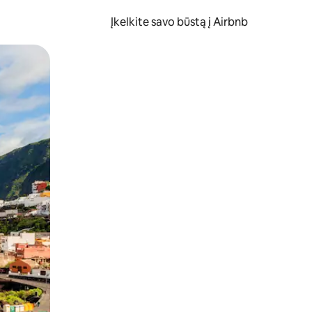
Įkelkite savo būstą į Airbnb
er ekraną.