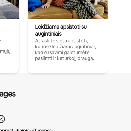
Leidžiama apsistoti su
augintiniais
s
Atraskite vietų apsistoti,
kuriose leidžiami augintiniai,
amųjų
kad su savimi galėtumėte
pasiimti ir keturkojį draugą.
nages
aprasti įkainiai už mėnesį