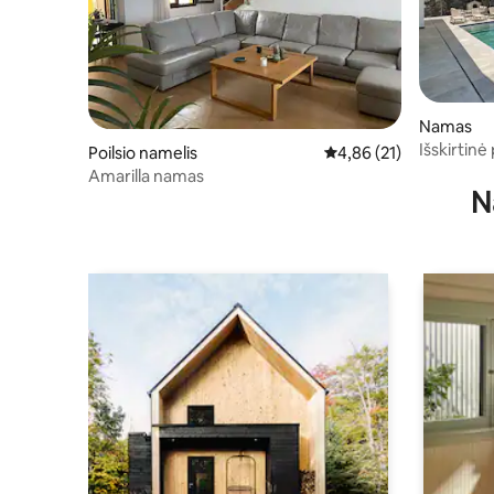
Namas
Išskirtinė 
Poilsio namelis
Vidutinis įvertinimas: 4
4,86 (21)
vandeny
Amarilla namas
N