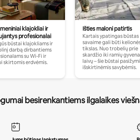
meniniai klajokliai ir
Išties maloni patirtis
ujantys profesionalai
Kartais ypatingas būstas
savaime gali būti kelionė
ūs būstai klajokliams ir
tikslas. Nuo trobelių prie
linį darbą dirbantiems
skardžio iki ramių gyven
sionalams su Wi-Fi ir
laivų – šie būstai pasižymi
i skirtomis erdvėmis.
išskirtinėmis savybėmis.
gumai besirenkantiems ilgalaikes vieš
Jums būtinas lankstumas
P