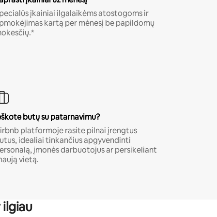
pecialūs įkainiai ilgalaikėms atostogoms ir
pmokėjimas kartą per mėnesį be papildomų
okesčių.*
eškote butų su patarnavimu?
irbnb platformoje rasite pilnai įrengtus
utus, idealiai tinkančius apgyvendinti
ersonalą, įmonės darbuotojus ar persikeliant
 naują vietą.
ilgiau