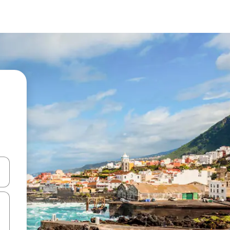
alite naudodami rodykles aukštyn ir žemyn arba liesdami ir braukdami p