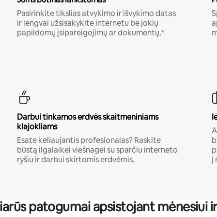
Pasirinkite tikslias atvykimo ir išvykimo datas
S
ir lengvai užsisakykite internetu be jokių
a
papildomų įsipareigojimų ar dokumentų.*
m
Darbui tinkamos erdvės skaitmeniniams
I
klajokliams
A
Esate keliaujantis profesionalas? Raskite
b
būstą ilgalaikei viešnagei su sparčiu interneto
p
ryšiu ir darbui skirtomis erdvėmis.
į
iarūs patogumai apsistojant mėnesiui ir 