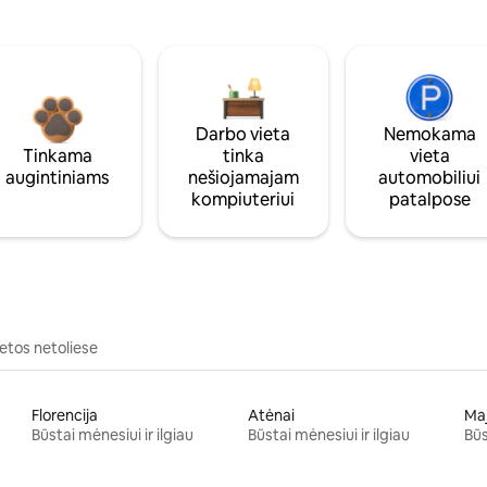
Darbo vieta
Nemokama
Tinkama
tinka
vieta
augintiniams
nešiojamajam
automobiliui
kompiuteriui
patalpose
ietos netoliese
Florencija
Atėnai
Ma
Būstai mėnesiui ir ilgiau
Būstai mėnesiui ir ilgiau
Būs