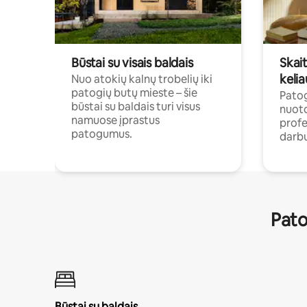
Būstai su visais baldais
Skait
kelia
Nuo atokių kalnų trobelių iki
patogių butų mieste – šie
Patog
būstai su baldais turi visus
nuoto
namuose įprastus
profe
patogumus.
darbu
Pato
Būstai su baldais