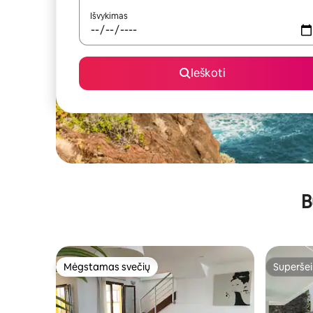
Išvykimas
Ieškoti
B
Mėgstamas svečių
Superšei
Mėgstamas svečių
Superšei