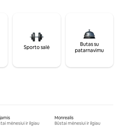
Butas su
Sporto salė
patarnavimu
jamis
Monrealis
tai mėnesiui ir ilgiau
Būstai mėnesiui ir ilgiau