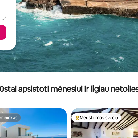
ūstai apsistoti mėnesiui ir ilgiau netolie
mininkas
Mėgstamas svečių
mininkas
Svečių mėgstamiausias