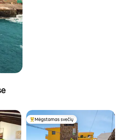
se
Mėgstamas svečių
Svečių mėgstamiausias