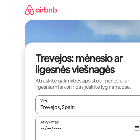
Pereiti
prie
turinio
Trevejos: mėnesio ar
ilgesnės viešnagės
Atraskite galimybes apsistoti mėnesiui ar
ilgesniam laikui ir pasijuskite lyg namuose.
Vieta
Kai pasirodys paieškos rezultatai, juos naršyti g
Atvykimas