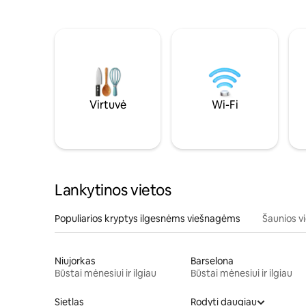
Virtuvė
Wi-Fi
Lankytinos vietos
Populiarios kryptys ilgesnėms viešnagėms
Šaunios v
Niujorkas
Barselona
Būstai mėnesiui ir ilgiau
Būstai mėnesiui ir ilgiau
Sietlas
Rodyti daugiau