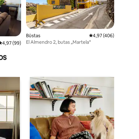
4
Būstas
Vidutinis įvertinimas: 4,
4,97 (406)
El Almendro 2, butas „Martela“
Vidutinis įvertinimas: 4,97 iš 5, atsiliepimų: 99
4,97 (99)
os