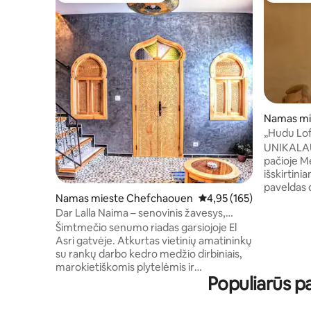
Namas mi
„Hudu Lof
UNIKALAUS
pačioje M
išskirtini
paveldas d
Namas mieste Chefchaouen
Vidutinis įvertinimas: 4,9
4,95 (165)
Kiekviena
Dar Lalla Naima – senovinis žavesys,
suprojekt
modernus komfortas
medžiagas,
Šimtmečio senumo riadas garsiojoje El
sukurtą ap
Asri gatvėje. Atkurtas vietinių amatininkų
atmosferą. Pilnai įrengtas ir pri
su rankų darbo kedro medžio dirbiniais,
apsuptas, 
marokietiškomis plytelėmis ir
Populiarūs p
tam, kad 
stulbinančiomis rankų darbo
atsijungti. Puikiai tinka poroms
pakabinamomis lempomis. 2,5
ieškančio
miegamieji, 2,5 vonios kambariai, oro