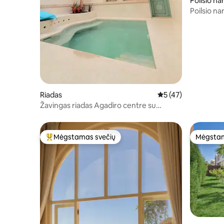
Poilsio n
Poilsio na
kambarys
Riadas
Vidutinis įvertinimas
5 (47)
Žavingas riadas Agadiro centre su
šildomu baseinu
Mėgstamas svečių
Mėgstam
Svečių mėgstamiausias
Mėgstam