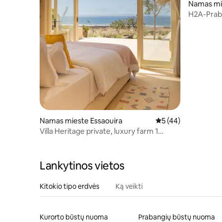
Namas mi
H2A-Praba
baseinu ir
Namas mieste Essaouira
Vidutinis įvertinimas
5 (44)
Villa Heritage private, luxury farm 1
house ALNA
Lankytinos vietos
Kitokio tipo erdvės
Ką veikti
Kurorto būstų nuoma
Prabangių būstų nuoma