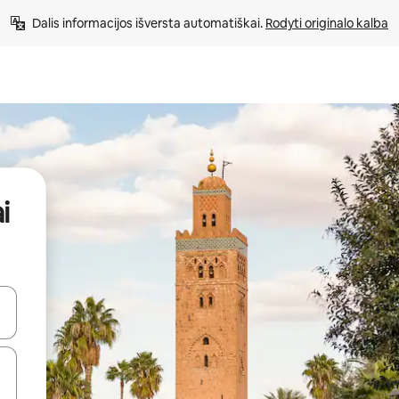
Dalis informacijos išversta automatiškai. 
Rodyti originalo kalba
i
alite naudodami rodykles aukštyn ir žemyn arba liesdami ir braukdami p