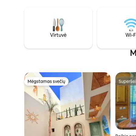
nepamiršt
kondicionierius / šildymas
žingsnių n
miegamuosiuose ir valgomojo zonoje,
parduotuv
skalbyklė / džiovyklė. Privatus stogas su
kvapą gniaužiančiais vaizdais. Įskaičiuoti
tradiciniai pusryčiai. Ramioje gatvėje,
puikiai tinka šeimoms, ieškančioms
Virtuvė
Wi-F
privatumo ir ramybės. 5 min. pėsčiomis
iki pagrindinės aikštės. Svečiai sako, kad
norėtų pasilikti ilgiau nei vieną dieną!
M
Mėgstamas svečių
Superšei
Mėgstamas svečių
Superšei