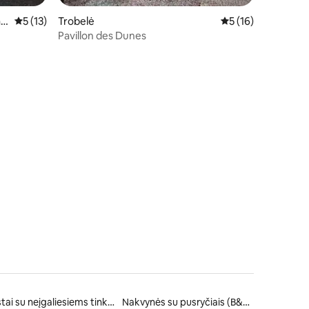
ao
Vidutinis įvertinimas: 5 iš 5, atsiliepimų: 13
5 (13)
Trobelė
Vidutinis įvertinimas
5 (16)
Pavillon des Dunes
Būstai su neįgaliesiems tinkamo aukščio lova
Nakvynės su pusryčiais (B&B)