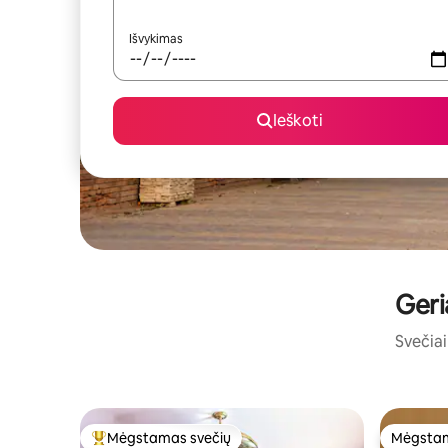
Išvykimas
Ieškoti
Geri
Svečiai 
Mėgstamas svečių
Mėgstam
Svečių mėgstamiausias
Mėgstam