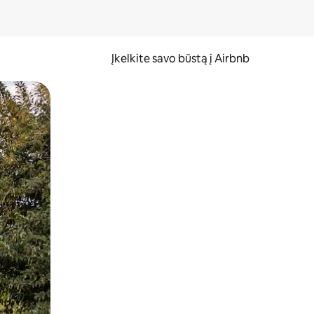
Įkelkite savo būstą į Airbnb
er ekraną.