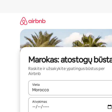
Pereiti
prie
turinio
Marokas: atostogų būsta
Raskite ir užsakykite ypatingus būstus per
Airbnb
Vieta
Kai pasirodys paieškos rezultatai, juos naršyti g
Atvykimas