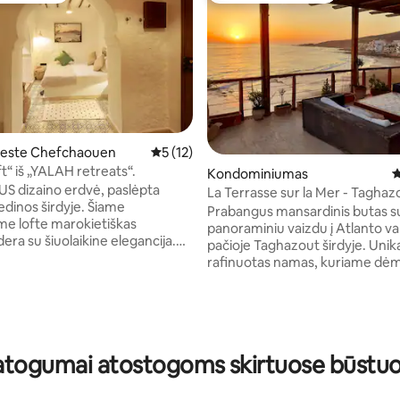
este Chefchaouen
Vidutinis įvertinimas: 5 iš 5, atsiliepimų: 12
5 (12)
t“ iš „YALAH retreats“.
Kondominiumas
V
 dizaino erdvė, paslėpta
La Terrasse sur la Mer - Taghaz
edinos širdyje. Šiame
Prabangus mansardinis butas s
ame lofte marokietiškas
panoraminiu vaizdu į Atlanto 
era su šiuolaikine elegancija.
pačioje Taghazout širdyje. Unika
5 iš 5, atsiliepimų: 165
s kampelis apgalvotai
rafinuotas namas, kuriame dė
uotas naudojant rafinuotas
skiriamas detalėms - nuo smulk
 šiltas tekstūras ir specialiai
medžiagų iki dizainerių baldų. 
dailą, taip sukuriant intymią
miegamieji, du su dvigulėmis lo
vatumo
vienas su atskiru vonios kambar
siūlo jausmingą poilsį, sukurtą
miegamasis su dviem viengulė
atogumai atostogoms skirtuose būstu
būtų galima autentiškai
lovomis ir erdvus viengulis kam
,
Didelė svetainė su langais į va
ms prabangos, autentiškumo ir
įrengta virtuvė su vaizdu į jūrą i