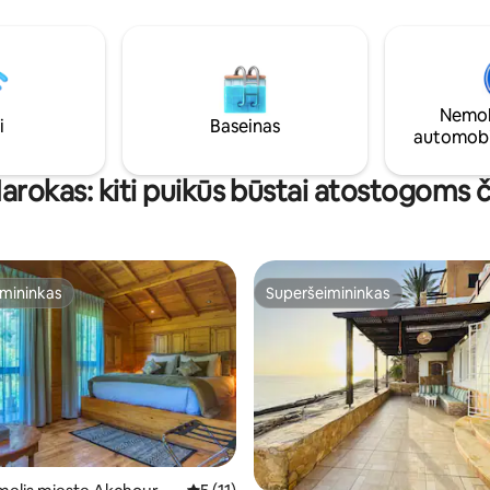
amų akimirkų vos už kelių
sofomis, valgomuoju stalu ir ke
uo kavinių, restoranų ir
Viešbučio paslauga pagal pagei
ių.
Nemok
i
Baseinas
automobi
arokas: kiti puikūs būstai atostogoms č
mininkas
Superšeimininkas
mininkas
Superšeimininkas