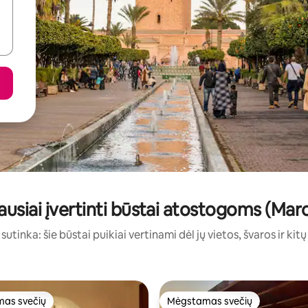
ausiai įvertinti būstai atostogoms (Mar
sutinka: šie būstai puikiai vertinami dėl jų vietos, švaros ir kit
as svečių
Mėgstamas svečių
as svečių
Mėgstamas svečių