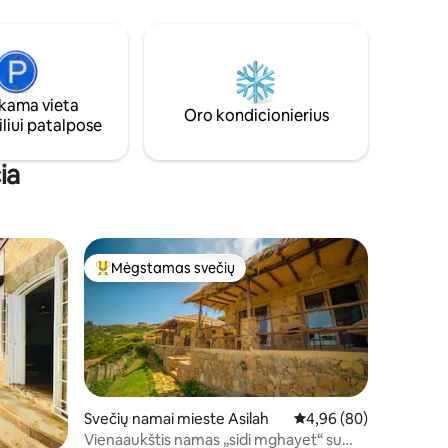
Teikiamos konsjeržo paslaugos.
psnine.
davimą.
ama vieta
Oro kondicionierius
liui patalpose
ia
Mėgstamas svečių
Svečių mėgstamiausias
Svečių namai mieste Asilah
Vidutinis įvertinimas: 4
4,96 (80)
Vienaaukštis namas „sidi mghayet“ su★