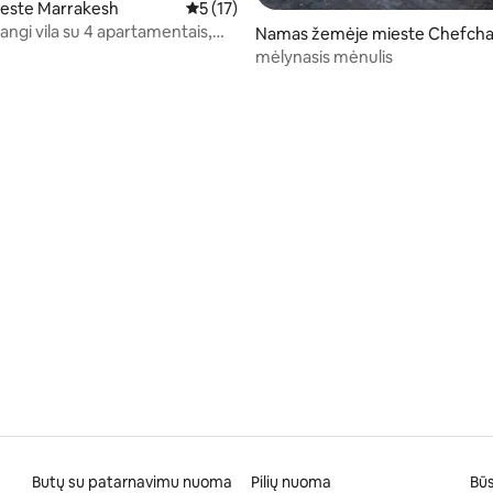
este Marrakesh
Vidutinis įvertinimas: 5 iš 5, atsiliepimų: 17
5 (17)
ngi vila su 4 apartamentais,
Namas žemėje mieste Chefch
 kino sale
uen
mėlynasis mėnulis
: 5 iš 5, atsiliepimų: 44
Butų su patarnavimu nuoma
Pilių nuoma