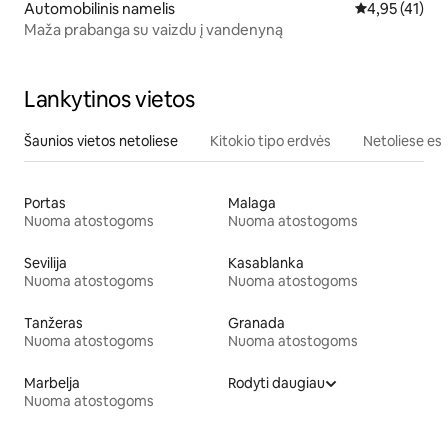
Automobilinis namelis
Vidutinis įvert
4,95 (41)
Maža prabanga su vaizdu į vandenyną
Lankytinos vietos
Šaunios vietos netoliese
Kitokio tipo erdvės
Netoliese esa
Portas
Malaga
Nuoma atostogoms
Nuoma atostogoms
Sevilija
Kasablanka
Nuoma atostogoms
Nuoma atostogoms
Tanžeras
Granada
Nuoma atostogoms
Nuoma atostogoms
Marbelja
Rodyti daugiau
Nuoma atostogoms