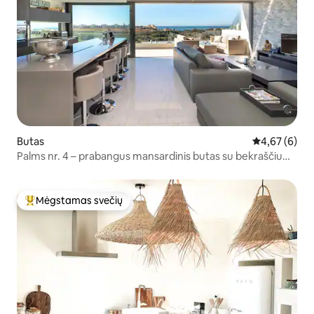
Butas
Vidutinis įver
4,67 (6)
Palms nr. 4 – prabangus mansardinis butas su bekraščiu
baseinu
Mėgstamas svečių
Svečių mėgstamiausias