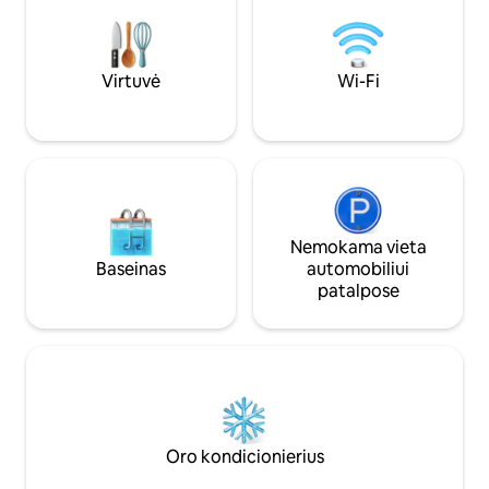
banglenčių sporto praktikos etalonas,
jūros regiono augmeniją.
kuris ištisus metus yra labai nuoseklus ir
švelnioje ryto švie
labai kokybiškas. Todėl puikiai tinka
takus ir mėgauki
visiems banglentininkams - nuo
pasivaikščiojimais 
Virtuvė
Wi-Fi
pradedančiųjų iki pažengusiųjų.
saulėlydžiais prie
Paplūdimys taip pat yra idealus
pasirinkimas šeimoms su vaikais.
Nemokama vieta
Baseinas
automobiliui
patalpose
Oro kondicionierius