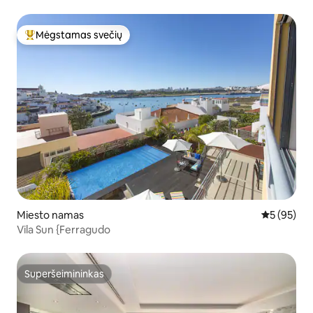
Saulėlydis
Mėgstamas svečių
Svečių mėgstamiausias
Miesto namas
Vidutinis įv
5 (95)
Vila Sun {Ferragudo
Superšeimininkas
Superšeimininkas