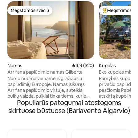
Mėgstamas svečių
Mėgstamas sv
Mėgstamas svečių
Svečių mėgstami
Namas
Vidutinis įvertinimas: 4,9 iš 5, a
4,9 (320)
Kupolas
Arrifana paplūdimio namas Gilberta
Eko kupolas miške
Namo nuoma viename iš gražiausių
Ramybės kupolas 
paplūdimių Europoje. Namas įsikūręs
privačiu paplūdimiu
Arrifana paplūdimio viršuje, suteikia
pėsčiomis Pabėkite į ramią, nuo tinklų
puikų vaizdą, puikiai tinka tiems, kurie
atskirtą kupolinę 
Populiarūs patogumai atostogoms
nori praleisti ramią, rafinuotą ir
pakrantėje. Šis sau
atpalaiduojantį viešnagę prie jūros.
maitinamas ir gam
skirtuose būstuose (Barlavento Algarvio)
Arrifana paplūdimys taip pat yra puiki
siūlo paprastą, bet
vieta tiems, kurie ieško kontakto su
virtuve, karštu duš
gamta ir rasti naujų potyrių, tokių kaip
kompostiniu tuale
banglenčių sportas, žvejyba, nardymas,
privatus paplūdimy
be daugelio kitų. Arrifana yra pasaulinis
minučių kelio pės