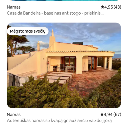
Namas
Vidutinis įvert
4,95 (43)
Casa da Bandeira - baseinas ant stogo - priekinis
paplūdimys
Mėgstamas svečių
Mėgstamas svečių
Namas
Vidutinis įvert
4,94 (67)
Autentiškas namas su kvapą gniaužiančiu vaizdu į jūrą