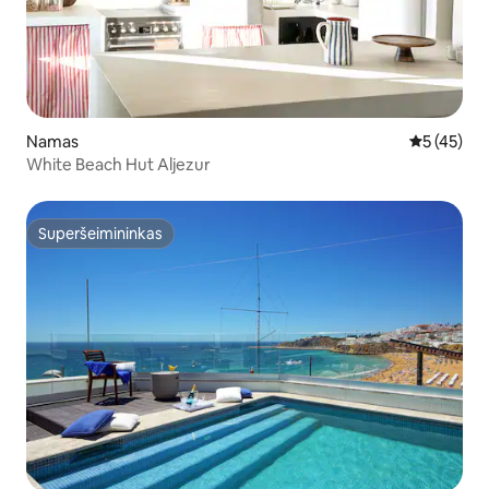
Namas
Vidutinis į
5 (45)
White Beach Hut Aljezur
Superšeimininkas
Superšeimininkas