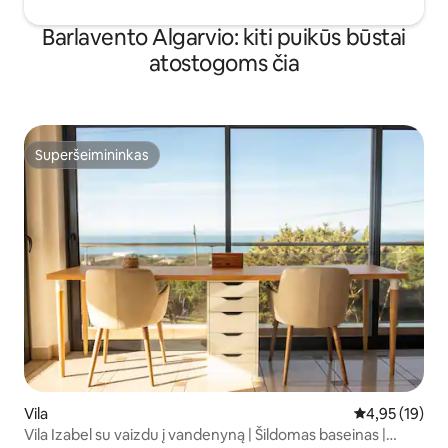
Barlavento Algarvio: kiti puikūs būstai
atostogoms čia
Superšeimininkas
Superšeimininkas
Vila
Vidutinis įvert
4,95 (19)
Vila Izabel su vaizdu į vandenyną | Šildomas baseinas |