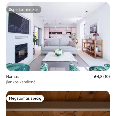
Superšeimininkas
Superšeimininkas
Namas
Vidutinis įver
4,8 (10)
Įlankos karalienė
Mėgstamas svečių
Mėgstamas svečių