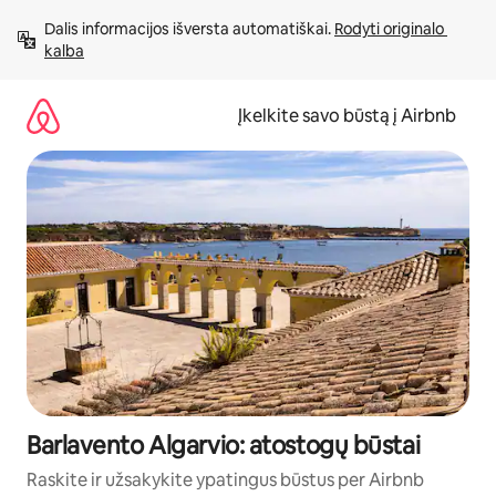
Pereiti
Dalis informacijos išversta automatiškai. 
Rodyti originalo 
prie
kalba
turinio
Įkelkite savo būstą į Airbnb
Barlavento Algarvio: atostogų būstai
Raskite ir užsakykite ypatingus būstus per Airbnb