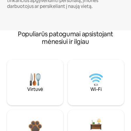
tinkančius apgyvendinti personalą, įmonės
darbuotojus ar persikeliant į naują vietą.
Populiarūs patogumai apsistojant
mėnesiui ir ilgiau
Virtuvė
Wi-Fi