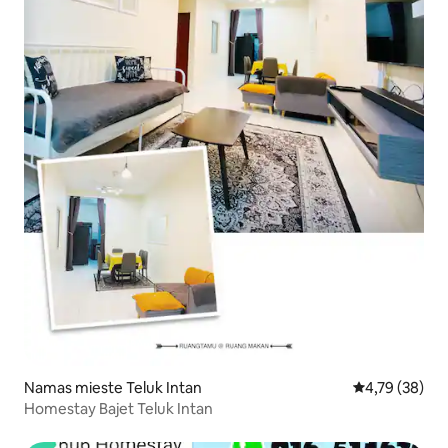
Namas mieste Teluk Intan
Vidutinis įvert
4,79 (38)
Homestay Bajet Teluk Intan