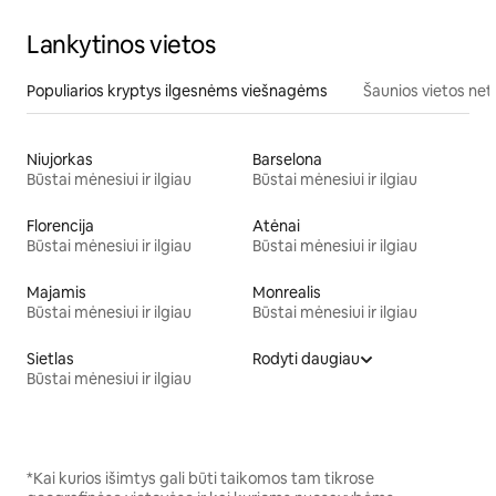
Lankytinos vietos
Populiarios kryptys ilgesnėms viešnagėms
Šaunios vietos net
Niujorkas
Barselona
Būstai mėnesiui ir ilgiau
Būstai mėnesiui ir ilgiau
Florencija
Atėnai
Būstai mėnesiui ir ilgiau
Būstai mėnesiui ir ilgiau
Majamis
Monrealis
Būstai mėnesiui ir ilgiau
Būstai mėnesiui ir ilgiau
Sietlas
Rodyti daugiau
Būstai mėnesiui ir ilgiau
*Kai kurios išimtys gali būti taikomos tam tikrose