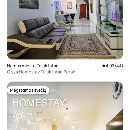
Namas mieste Teluk Intan
Vidutinis įvert
4,93 (44)
Qisya Homestay Teluk Intan Perak
Mėgstamas svečių
Mėgstamas svečių