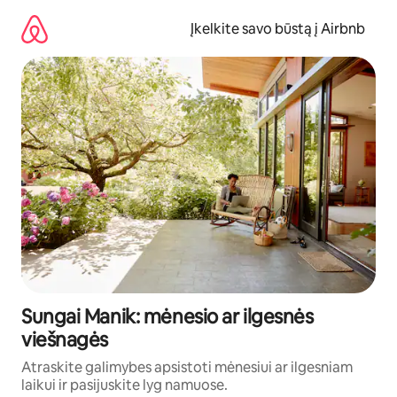
Pereiti
prie
Įkelkite savo būstą į Airbnb
turinio
Sungai Manik: mėnesio ar ilgesnės
viešnagės
Atraskite galimybes apsistoti mėnesiui ar ilgesniam
laikui ir pasijuskite lyg namuose.