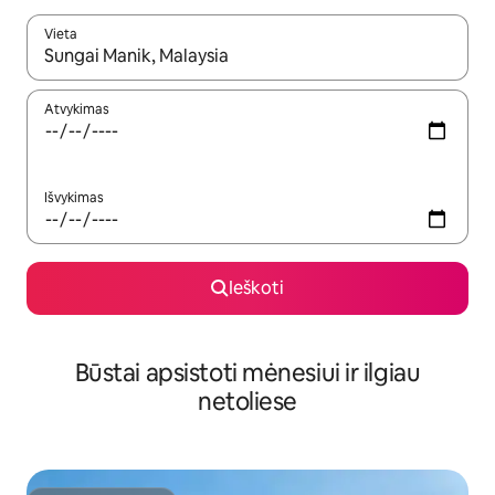
Vieta
Kai pasirodys paieškos rezultatai, juos naršyti galite naudodam
Atvykimas
Išvykimas
Ieškoti
Būstai apsistoti mėnesiui ir ilgiau
netoliese