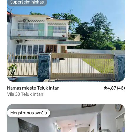
Superšeimininkas
Superšeimininkas
Namas mieste Teluk Intan
Vidutinis įvert
4,87 (46)
Vila 30 Teluk Intan
Mėgstamas svečių
Mėgstamas svečių