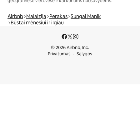
geografinėse vietovėse ir kai kurioms nuosavybėms.
Airbnb
Malaizija
Perakas
Sungai Manik
Būstai mėnesiui ir ilgiau
© 2026 Airbnb, Inc.
Privatumas
Sąlygos