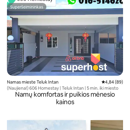
Superšeimininkas
Superšeimininkas
Namas mieste Teluk Intan
Vidutinis įvert
4,84 (89)
(Naujiena!) 606 Homestay | Teluk Intan | 5 min. iki miesto
Namų komfortas ir puikios mėnesio
kainos