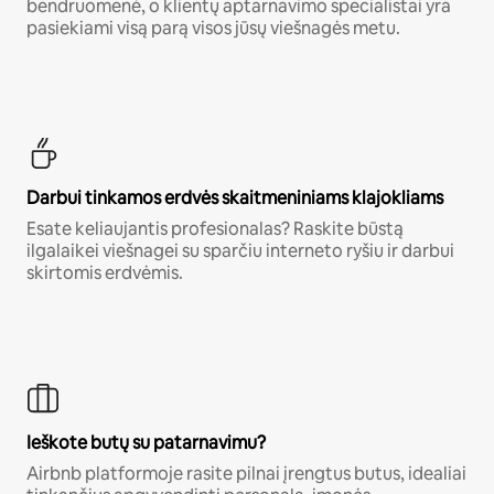
bendruomenė, o klientų aptarnavimo specialistai yra
pasiekiami visą parą visos jūsų viešnagės metu.
Darbui tinkamos erdvės skaitmeniniams klajokliams
Esate keliaujantis profesionalas? Raskite būstą
ilgalaikei viešnagei su sparčiu interneto ryšiu ir darbui
skirtomis erdvėmis.
Ieškote butų su patarnavimu?
Airbnb platformoje rasite pilnai įrengtus butus, idealiai