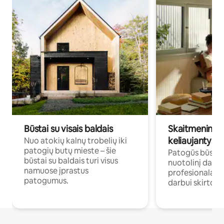
Būstai su visais baldais
Skaitmeniniai k
keliaujantys p
Nuo atokių kalnų trobelių iki
patogių butų mieste – šie
Patogūs būstai 
būstai su baldais turi visus
nuotolinį darb
namuose įprastus
profesionalams 
patogumus.
darbui skirtomi