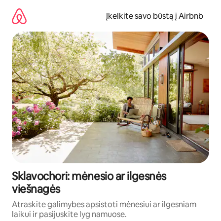
Pereiti
prie
Įkelkite savo būstą į Airbnb
turinio
Sklavochori: mėnesio ar ilgesnės
viešnagės
Atraskite galimybes apsistoti mėnesiui ar ilgesniam
laikui ir pasijuskite lyg namuose.