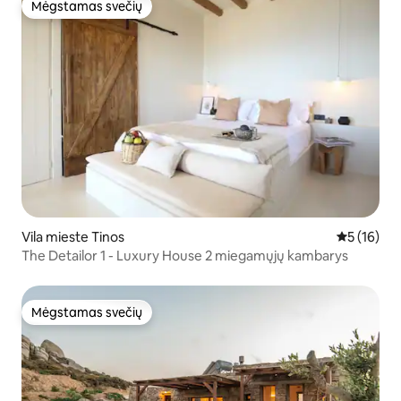
Mėgstamas svečių
Mėgstamas svečių
Vila mieste Tinos
Vidutinis į
5 (16)
The Detailor 1 - Luxury House 2 miegamųjų kambarys
Mėgstamas svečių
Mėgstamas svečių