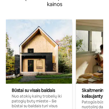
kainos
Būstai su visais baldais
Skaitmeniniai k
keliaujantys p
Nuo atokių kalnų trobelių iki
patogių butų mieste – šie
Patogūs būstai 
būstai su baldais turi visus
nuotolinį darb