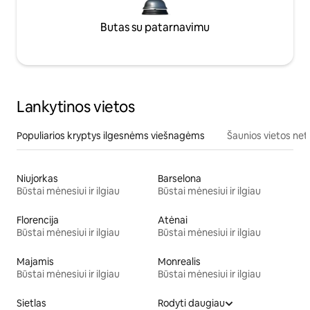
Butas su patarnavimu
Lankytinos vietos
Populiarios kryptys ilgesnėms viešnagėms
Šaunios vietos net
Niujorkas
Barselona
Būstai mėnesiui ir ilgiau
Būstai mėnesiui ir ilgiau
Florencija
Atėnai
Būstai mėnesiui ir ilgiau
Būstai mėnesiui ir ilgiau
Majamis
Monrealis
Būstai mėnesiui ir ilgiau
Būstai mėnesiui ir ilgiau
Sietlas
Rodyti daugiau