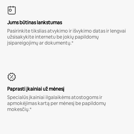
Jums būtinas lankstumas
Pasirinkite tikslias atvykimo ir išvykimo datas ir lengvai
užsisakykite internetu be jokių papildomų
įsipareigojimų ar dokumentų.*
Paprasti įkainiai už mėnesį
Specialūs įkainiai ilgalaikėms atostogoms ir
apmokėjimas kartą per mėnesį be papildomų
mokesčių.*