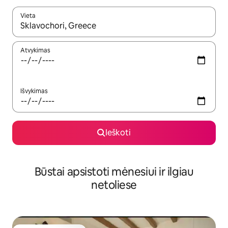
Vieta
Kai pasirodys paieškos rezultatai, juos naršyti galite naudodam
Atvykimas
Išvykimas
Ieškoti
Būstai apsistoti mėnesiui ir ilgiau
netoliese