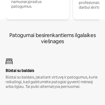
namuose įprastus
profesionalams 
patogumus.
darbui skirtomi
Patogumai besirenkantiems ilgalaikes
viešnages
Būstai su baldais
Būstai su baldais, įskaitant virtuvę ir patogumus, kurie
reikalingi, kad galėtumėte patogiai gyventi mėnesį
arba ilgiau. Tai puiki alternatyva pernuomai.