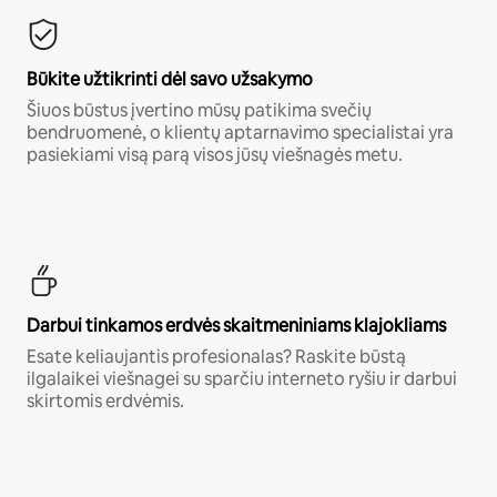
Būkite užtikrinti dėl savo užsakymo
Šiuos būstus įvertino mūsų patikima svečių
bendruomenė, o klientų aptarnavimo specialistai yra
pasiekiami visą parą visos jūsų viešnagės metu.
Darbui tinkamos erdvės skaitmeniniams klajokliams
Esate keliaujantis profesionalas? Raskite būstą
ilgalaikei viešnagei su sparčiu interneto ryšiu ir darbui
skirtomis erdvėmis.