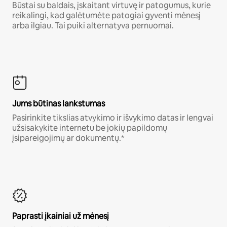
Būstai su baldais, įskaitant virtuvę ir patogumus, kurie
reikalingi, kad galėtumėte patogiai gyventi mėnesį
arba ilgiau. Tai puiki alternatyva pernuomai.
Jums būtinas lankstumas
Pasirinkite tikslias atvykimo ir išvykimo datas ir lengvai
užsisakykite internetu be jokių papildomų
įsipareigojimų ar dokumentų.*
Paprasti įkainiai už mėnesį