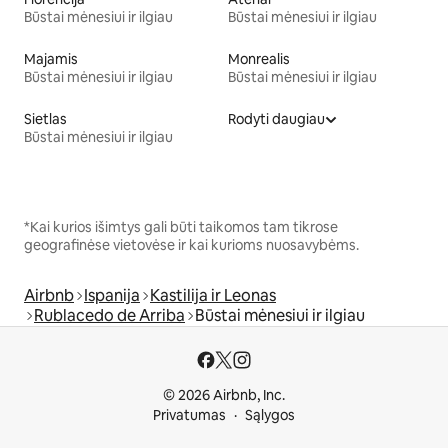
Būstai mėnesiui ir ilgiau
Būstai mėnesiui ir ilgiau
Majamis
Monrealis
Būstai mėnesiui ir ilgiau
Būstai mėnesiui ir ilgiau
Sietlas
Rodyti daugiau
Būstai mėnesiui ir ilgiau
*Kai kurios išimtys gali būti taikomos tam tikrose
geografinėse vietovėse ir kai kurioms nuosavybėms.
Airbnb
Ispanija
Kastilija ir Leonas
Rublacedo de Arriba
Būstai mėnesiui ir ilgiau
© 2026 Airbnb, Inc.
Privatumas
Sąlygos