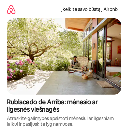
Pereiti
prie
Įkelkite savo būstą į Airbnb
turinio
Rublacedo de Arriba: mėnesio ar
ilgesnės viešnagės
Atraskite galimybes apsistoti mėnesiui ar ilgesniam
laikui ir pasijuskite lyg namuose.