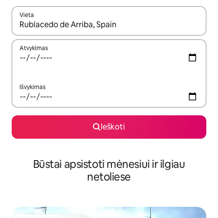
Vieta
Kai pasirodys paieškos rezultatai, juos naršyti galite naudodam
Atvykimas
Išvykimas
Ieškoti
Būstai apsistoti mėnesiui ir ilgiau
netoliese