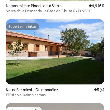
Namas mieste Pineda de la Sierra
Vidutinis įver
4,9 (61)
Sierra de la Demanda La Casa de Chusa 6 /13 pl VuT
Superšeimininkas
Superšeimininkas
Kotedžas mieste Quintanaélez
Vidutinis 
5 (4)
El Establo, kaimo namas