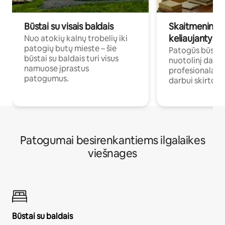
Būstai su visais baldais
Skaitmeniniai k
keliaujantys p
Nuo atokių kalnų trobelių iki
patogių butų mieste – šie
Patogūs būstai 
būstai su baldais turi visus
nuotolinį darb
namuose įprastus
profesionalams 
patogumus.
darbui skirtomi
Patogumai besirenkantiems ilgalaikes
viešnages
Būstai su baldais