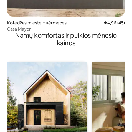
Kotedžas mieste Huérmeces
Vidutinis įvert
4,96 (45)
Casa Mayor
Namų komfortas ir puikios mėnesio
kainos