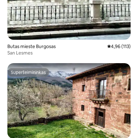
Butas mieste Burgosas
Vidutinis įverti
4,96 (113)
San Lesmes
Superšeimininkas
Superšeimininkas