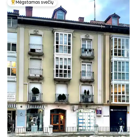
Mėgstamas svečių
Svečių mėgstamiausias