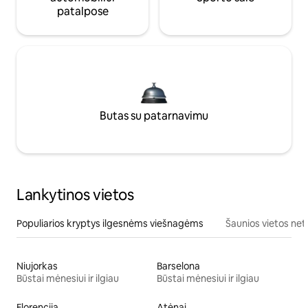
patalpose
Butas su patarnavimu
Lankytinos vietos
Populiarios kryptys ilgesnėms viešnagėms
Šaunios vietos net
Niujorkas
Barselona
Būstai mėnesiui ir ilgiau
Būstai mėnesiui ir ilgiau
Florencija
Atėnai