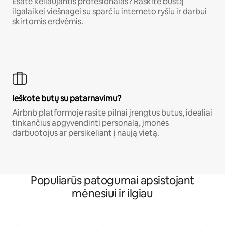
Esate keliaujantis profesionalas? Raskite būstą
ilgalaikei viešnagei su sparčiu interneto ryšiu ir darbui
skirtomis erdvėmis.
Ieškote butų su patarnavimu?
Airbnb platformoje rasite pilnai įrengtus butus, idealiai
tinkančius apgyvendinti personalą, įmonės
darbuotojus ar persikeliant į naują vietą.
Populiarūs patogumai apsistojant
mėnesiui ir ilgiau