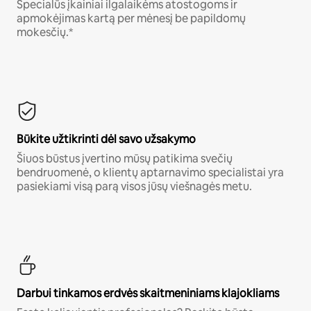
Specialūs įkainiai ilgalaikėms atostogoms ir
apmokėjimas kartą per mėnesį be papildomų
mokesčių.*
Būkite užtikrinti dėl savo užsakymo
Šiuos būstus įvertino mūsų patikima svečių
bendruomenė, o klientų aptarnavimo specialistai yra
pasiekiami visą parą visos jūsų viešnagės metu.
Darbui tinkamos erdvės skaitmeniniams klajokliams