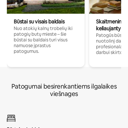
Būstai su visais baldais
Skaitmeniniai k
keliaujantys p
Nuo atokių kalnų trobelių iki
patogių butų mieste – šie
Patogūs būstai 
būstai su baldais turi visus
nuotolinį darb
namuose įprastus
profesionalams 
patogumus.
darbui skirtomi
Patogumai besirenkantiems ilgalaikes
viešnages