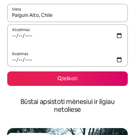
Vieta
Kai pasirodys paieškos rezultatai, juos naršyti galite naudodam
Atvykimas
Išvykimas
Ieškoti
Būstai apsistoti mėnesiui ir ilgiau
netoliese