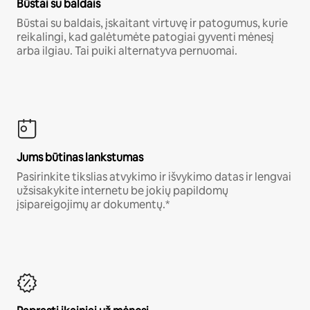
Būstai su baldais
Būstai su baldais, įskaitant virtuvę ir patogumus, kurie
reikalingi, kad galėtumėte patogiai gyventi mėnesį
arba ilgiau. Tai puiki alternatyva pernuomai.
Jums būtinas lankstumas
Pasirinkite tikslias atvykimo ir išvykimo datas ir lengvai
užsisakykite internetu be jokių papildomų
įsipareigojimų ar dokumentų.*