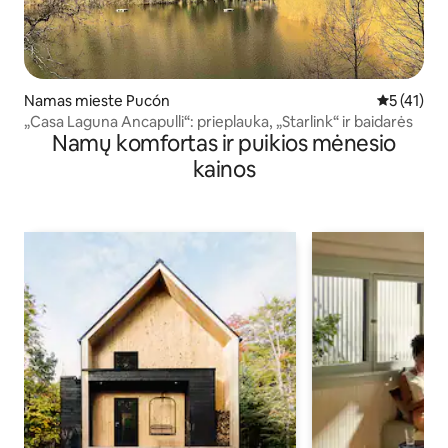
Namas mieste Pucón
Vidutinis į
5 (41)
„Casa Laguna Ancapulli“: prieplauka, „Starlink“ ir baidarės
Namų komfortas ir puikios mėnesio
kainos