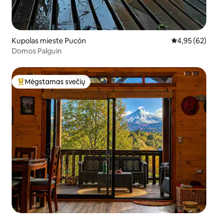
Kupolas mieste Pucón
Vidutinis įvert
4,95 (62)
Domos Palguin
Mėgstamas svečių
Svečių mėgstamiausias