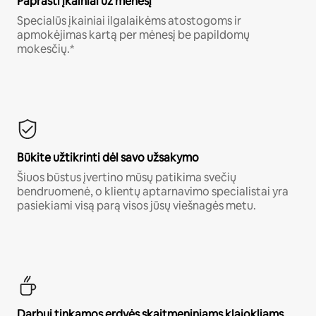
Paprasti įkainiai už mėnesį
Specialūs įkainiai ilgalaikėms atostogoms ir
apmokėjimas kartą per mėnesį be papildomų
mokesčių.*
Būkite užtikrinti dėl savo užsakymo
Šiuos būstus įvertino mūsų patikima svečių
bendruomenė, o klientų aptarnavimo specialistai yra
pasiekiami visą parą visos jūsų viešnagės metu.
Darbui tinkamos erdvės skaitmeniniams klajokliams