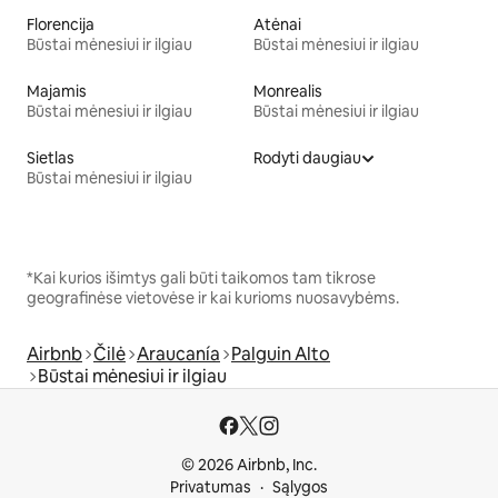
Florencija
Atėnai
Būstai mėnesiui ir ilgiau
Būstai mėnesiui ir ilgiau
Majamis
Monrealis
Būstai mėnesiui ir ilgiau
Būstai mėnesiui ir ilgiau
Sietlas
Rodyti daugiau
Būstai mėnesiui ir ilgiau
*Kai kurios išimtys gali būti taikomos tam tikrose
geografinėse vietovėse ir kai kurioms nuosavybėms.
Airbnb
Čilė
Araucanía
Palguin Alto
Būstai mėnesiui ir ilgiau
© 2026 Airbnb, Inc.
Privatumas
Sąlygos