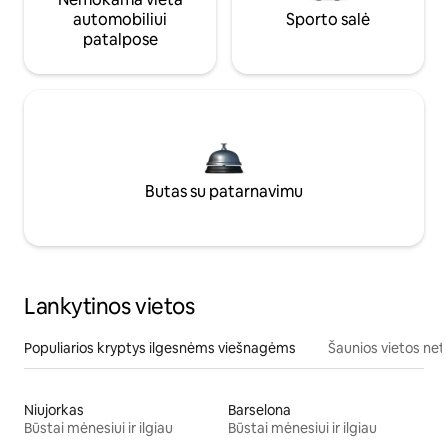
automobiliui
Sporto salė
patalpose
Butas su patarnavimu
Lankytinos vietos
Populiarios kryptys ilgesnėms viešnagėms
Šaunios vietos net
Niujorkas
Barselona
Būstai mėnesiui ir ilgiau
Būstai mėnesiui ir ilgiau