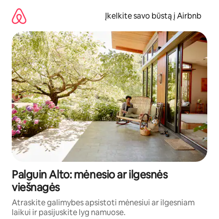
Pereiti
prie
Įkelkite savo būstą į Airbnb
turinio
Palguin Alto: mėnesio ar ilgesnės
viešnagės
Atraskite galimybes apsistoti mėnesiui ar ilgesniam
laikui ir pasijuskite lyg namuose.