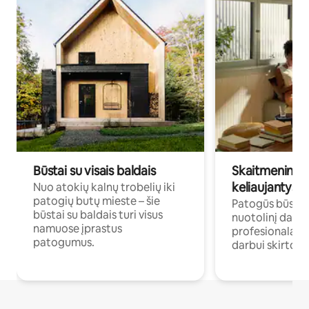
Būstai su visais baldais
Skaitmeniniai k
keliaujantys p
Nuo atokių kalnų trobelių iki
patogių butų mieste – šie
Patogūs būstai 
būstai su baldais turi visus
nuotolinį darb
namuose įprastus
profesionalams 
patogumus.
darbui skirtomi