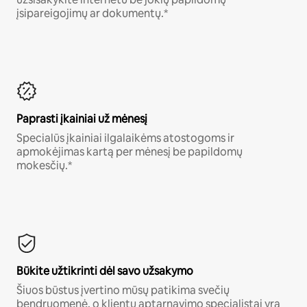
įsipareigojimų ar dokumentų.*
Paprasti įkainiai už mėnesį
Specialūs įkainiai ilgalaikėms atostogoms ir
apmokėjimas kartą per mėnesį be papildomų
mokesčių.*
Būkite užtikrinti dėl savo užsakymo
Šiuos būstus įvertino mūsų patikima svečių
bendruomenė, o klientų aptarnavimo specialistai yra