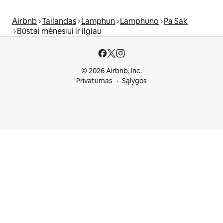
Airbnb
Tailandas
Lamphun
Lamphuno
Pa Sak
Būstai mėnesiui ir ilgiau
© 2026 Airbnb, Inc.
Privatumas
Sąlygos