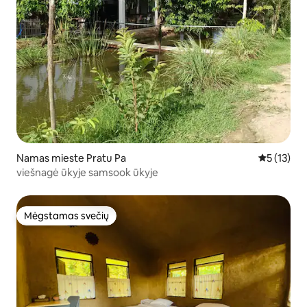
Namas mieste Pratu Pa
Vidutinis į
5 (13)
viešnagė ūkyje samsook ūkyje
Mėgstamas svečių
Mėgstamas svečių