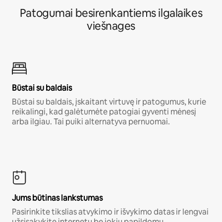
Patogumai besirenkantiems ilgalaikes
viešnages
Būstai su baldais
Būstai su baldais, įskaitant virtuvę ir patogumus, kurie
reikalingi, kad galėtumėte patogiai gyventi mėnesį
arba ilgiau. Tai puiki alternatyva pernuomai.
Jums būtinas lankstumas
Pasirinkite tikslias atvykimo ir išvykimo datas ir lengvai
užsisakykite internetu be jokių papildomų