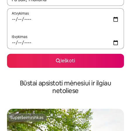
Atvykimas
Išvykimas
Ieškoti
Būstai apsistoti mėnesiui ir ilgiau
netoliese
Superšeimininkas
Superšeimininkas