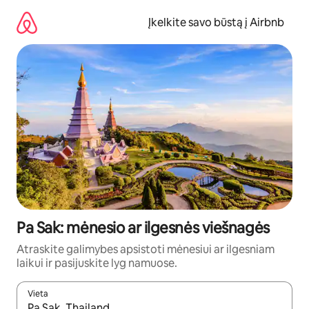
Pereiti
prie
Įkelkite savo būstą į Airbnb
turinio
Pa Sak: mėnesio ar ilgesnės viešnagės
Atraskite galimybes apsistoti mėnesiui ar ilgesniam
laikui ir pasijuskite lyg namuose.
Vieta
Kai pasirodys paieškos rezultatai, juos naršyti galite naudodam