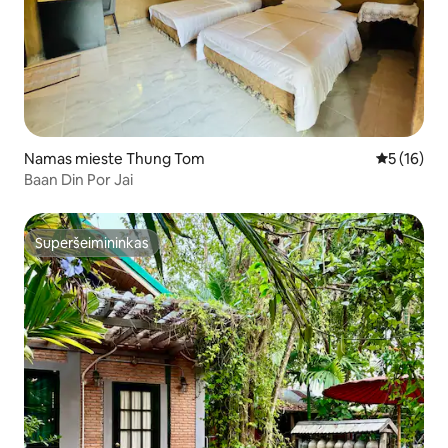
Namas mieste Thung Tom
Vidutinis į
5 (16)
Baan Din Por Jai
Superšeimininkas
Superšeimininkas