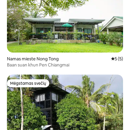
Namas mieste Nong Tong
Vidutinis 
5 (5)
Baan suan khun Pen Chiangmai
Mėgstamas svečių
Mėgstamas svečių