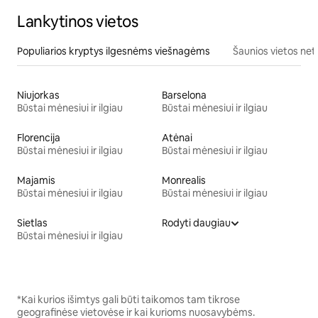
Lankytinos vietos
Populiarios kryptys ilgesnėms viešnagėms
Šaunios vietos net
Niujorkas
Barselona
Būstai mėnesiui ir ilgiau
Būstai mėnesiui ir ilgiau
Florencija
Atėnai
Būstai mėnesiui ir ilgiau
Būstai mėnesiui ir ilgiau
Majamis
Monrealis
Būstai mėnesiui ir ilgiau
Būstai mėnesiui ir ilgiau
Sietlas
Rodyti daugiau
Būstai mėnesiui ir ilgiau
*Kai kurios išimtys gali būti taikomos tam tikrose
geografinėse vietovėse ir kai kurioms nuosavybėms.