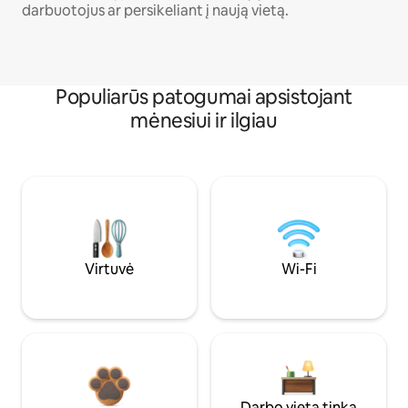
darbuotojus ar persikeliant į naują vietą.
Populiarūs patogumai apsistojant
mėnesiui ir ilgiau
Virtuvė
Wi-Fi
Darbo vieta tinka