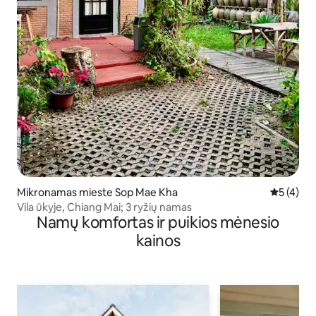
Mikronamas mieste Sop Mae Kha
Vidutinis 
5 (4)
Vila ūkyje, Chiang Mai; 3 ryžių namas
Namų komfortas ir puikios mėnesio
kainos