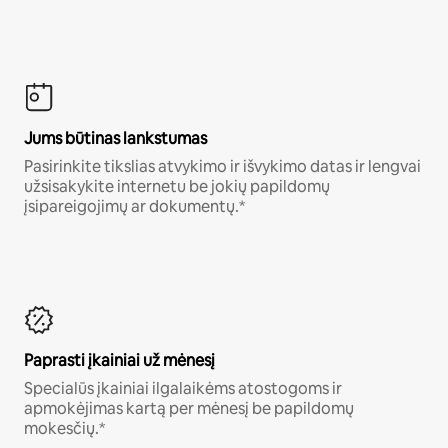
Jums būtinas lankstumas
Pasirinkite tikslias atvykimo ir išvykimo datas ir lengvai
užsisakykite internetu be jokių papildomų
įsipareigojimų ar dokumentų.*
Paprasti įkainiai už mėnesį
Specialūs įkainiai ilgalaikėms atostogoms ir
apmokėjimas kartą per mėnesį be papildomų
mokesčių.*