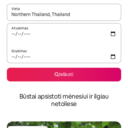
Vieta
Kai pasirodys paieškos rezultatai, juos naršyti galite naudodam
Atvykimas
Išvykimas
Ieškoti
Būstai apsistoti mėnesiui ir ilgiau
netoliese