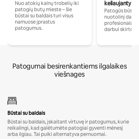
keliaujantys p
Nuo atokių kalnų trobelių iki
patogių butų mieste – šie
Patogūs būstai 
būstai su baldais turi visus
nuotolinį darb
namuose įprastus
profesionalams 
patogumus.
darbui skirtomi
Patogumai besirenkantiems ilgalaikes
viešnages
Būstai su baldais
Būstai su baldais, įskaitant virtuvę ir patogumus, kurie
reikalingi, kad galėtumėte patogiai gyventi mėnesį
arba ilgiau. Tai puiki alternatyva pernuomai.