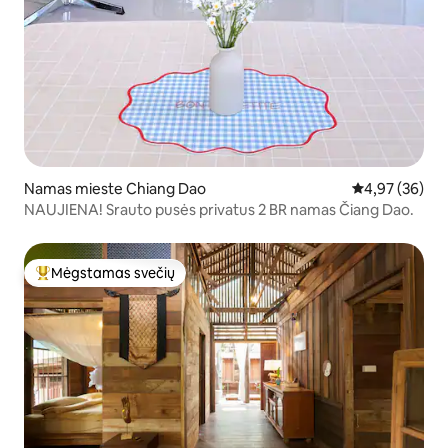
Namas mieste Chiang Dao
Vidutinis įvert
4,97 (36)
NAUJIENA! Srauto pusės privatus 2 BR namas Čiang Dao.
Mėgstamas svečių
Svečių mėgstamiausias