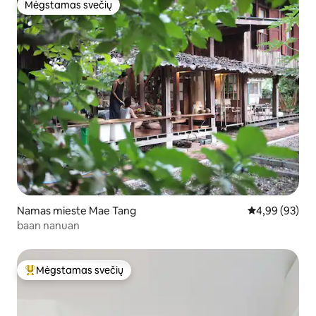
Mėgstamas svečių
Mėgstamas svečių
Namas mieste Mae Tang
Vidutinis įvert
4,99 (93)
baan nanuan
Mėgstamas svečių
Svečių mėgstamiausias