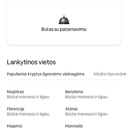
Butas su patarnavimu
Lankytinos vietos
Populiarios kryptys ilgesnėms viešnagėms
Kitokio tipo erdvė
Niujorkas
Barselona
Būstai mėnesiui ir ilgiau
Būstai mėnesiui ir ilgiau
Florencija
Atėnai
Būstai mėnesiui ir ilgiau
Būstai mėnesiui ir ilgiau
Majamis
Monrealis