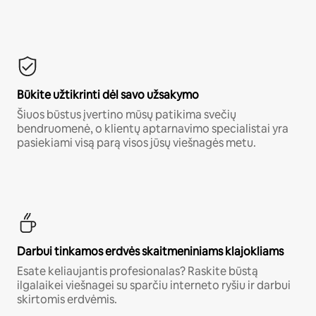
Būkite užtikrinti dėl savo užsakymo
Šiuos būstus įvertino mūsų patikima svečių
bendruomenė, o klientų aptarnavimo specialistai yra
pasiekiami visą parą visos jūsų viešnagės metu.
Darbui tinkamos erdvės skaitmeniniams klajokliams
Esate keliaujantis profesionalas? Raskite būstą
ilgalaikei viešnagei su sparčiu interneto ryšiu ir darbui
skirtomis erdvėmis.