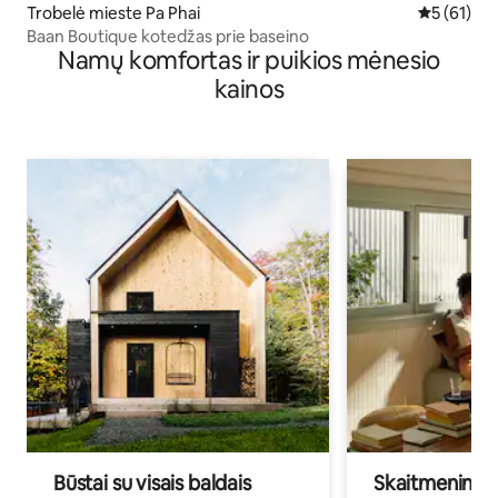
Trobelė mieste Pa Phai
Vidutinis į
5 (61)
Baan Boutique kotedžas prie baseino
Namų komfortas ir puikios mėnesio
kainos
Būstai su visais baldais
Skaitmeniniai k