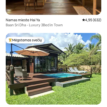
Namas mieste Hai Ya
Vidutinis įverti
4,95 (632)
Baan Sri Dha - Luxury 3Bed in Town
Mėgstamas svečių
Svečių mėgstamiausias