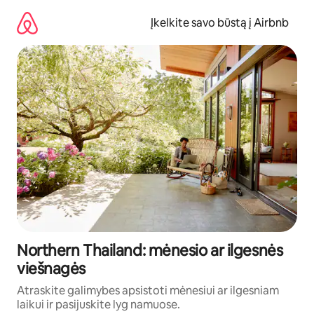
Pereiti
prie
Įkelkite savo būstą į Airbnb
turinio
Northern Thailand: mėnesio ar ilgesnės
viešnagės
Atraskite galimybes apsistoti mėnesiui ar ilgesniam
laikui ir pasijuskite lyg namuose.