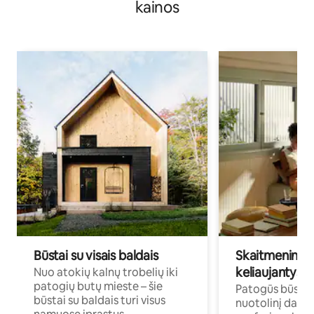
kainos
Būstai su visais baldais
Skaitmeniniai k
keliaujantys p
Nuo atokių kalnų trobelių iki
patogių butų mieste – šie
Patogūs būstai 
būstai su baldais turi visus
nuotolinį darb