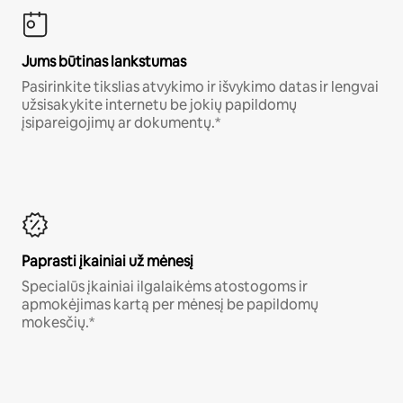
Jums būtinas lankstumas
Pasirinkite tikslias atvykimo ir išvykimo datas ir lengvai
užsisakykite internetu be jokių papildomų
įsipareigojimų ar dokumentų.*
Paprasti įkainiai už mėnesį
Specialūs įkainiai ilgalaikėms atostogoms ir
apmokėjimas kartą per mėnesį be papildomų
mokesčių.*