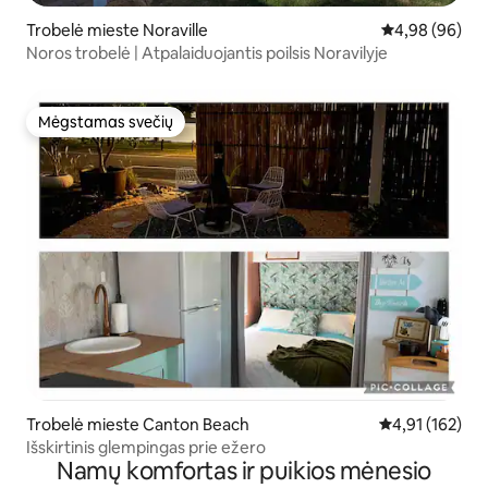
Trobelė mieste Noraville
Vidutinis įvert
4,98 (96)
Noros trobelė | Atpalaiduojantis poilsis Noravilyje
Mėgstamas svečių
Mėgstamas svečių
Trobelė mieste Canton Beach
Vidutinis įverti
4,91 (162)
Išskirtinis glempingas prie ežero
Namų komfortas ir puikios mėnesio