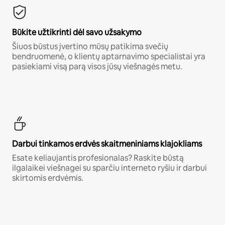
Būkite užtikrinti dėl savo užsakymo
Šiuos būstus įvertino mūsų patikima svečių
bendruomenė, o klientų aptarnavimo specialistai yra
pasiekiami visą parą visos jūsų viešnagės metu.
Darbui tinkamos erdvės skaitmeniniams klajokliams
Esate keliaujantis profesionalas? Raskite būstą
ilgalaikei viešnagei su sparčiu interneto ryšiu ir darbui
skirtomis erdvėmis.