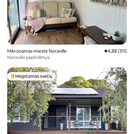
Mikronamas mieste Noraville
Vidutinis įverti
4,88 (311)
Noravilio paplūdimys
Mėgstamas svečių
Svečių mėgstamiausias