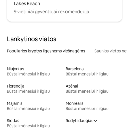
Lakes Beach
9 vietiniai gyventojai rekomenduoja
Lankytinos vietos
Populiarios kryptys ilgesnėms viešnagėms
Šaunios vietos net
Niujorkas
Barselona
Būstai mėnesiui ir ilgiau
Būstai mėnesiui ir ilgiau
Florencija
Atėnai
Būstai mėnesiui ir ilgiau
Būstai mėnesiui ir ilgiau
Majamis
Monrealis
Būstai mėnesiui ir ilgiau
Būstai mėnesiui ir ilgiau
Sietlas
Rodyti daugiau
Būstai mėnesiui ir ilgiau