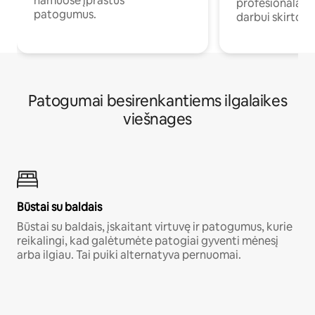
namuose įprastus
profesionalams 
patogumus.
darbui skirtomi
Patogumai besirenkantiems ilgalaikes
viešnages
Būstai su baldais
Būstai su baldais, įskaitant virtuvę ir patogumus, kurie
reikalingi, kad galėtumėte patogiai gyventi mėnesį
arba ilgiau. Tai puiki alternatyva pernuomai.