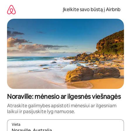
Pereiti
prie
Įkelkite savo būstą į Airbnb
turinio
Noraville: mėnesio ar ilgesnės viešnagės
Atraskite galimybes apsistoti mėnesiui ar ilgesniam
laikui ir pasijuskite lyg namuose.
Vieta
Kai pasirodys paieškos rezultatai, juos naršyti galite naudodam