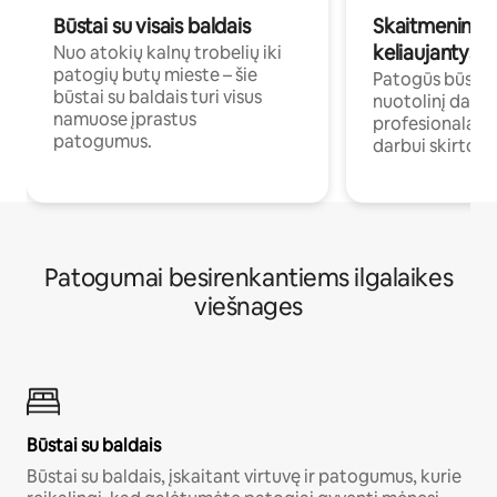
Būstai su visais baldais
Skaitmeniniai k
keliaujantys p
Nuo atokių kalnų trobelių iki
patogių butų mieste – šie
Patogūs būstai 
būstai su baldais turi visus
nuotolinį darb
namuose įprastus
profesionalams 
patogumus.
darbui skirtomi
Patogumai besirenkantiems ilgalaikes
viešnages
Būstai su baldais
Būstai su baldais, įskaitant virtuvę ir patogumus, kurie