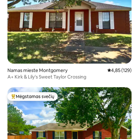
Namas mieste Montgomery
Vidutinis įverti
4,85 (129)
A+ Kirk & Lily's Sweet Taylor Crossing
Mėgstamas svečių
Svečių mėgstamiausias