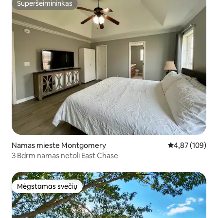
Superšeimininkas
Superšeimininkas
Namas mieste Montgomery
Vidutinis įverti
4,87 (109)
3 Bdrm namas netoli East Chase
Mėgstamas svečių
Mėgstamas svečių