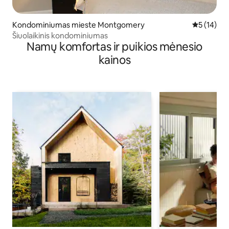
Kondominiumas mieste Montgomery
Vidutinis į
5 (14)
Šiuolaikinis kondominiumas
Namų komfortas ir puikios mėnesio
kainos