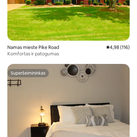
Namas mieste Pike Road
Vidutinis įverti
4,98 (116)
Komfortas ir patogumas
Superšeimininkas
Superšeimininkas