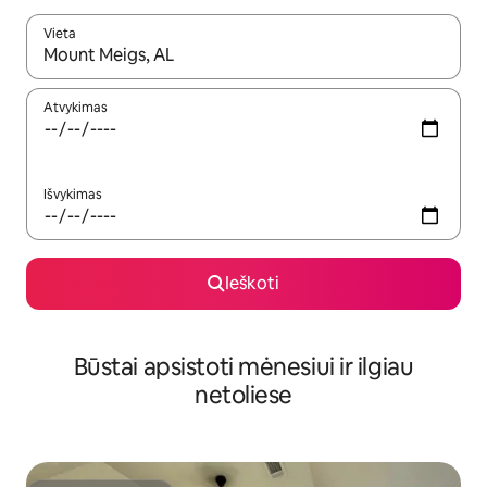
Vieta
Kai pasirodys paieškos rezultatai, juos naršyti galite naudodam
Atvykimas
Išvykimas
Ieškoti
Būstai apsistoti mėnesiui ir ilgiau
netoliese