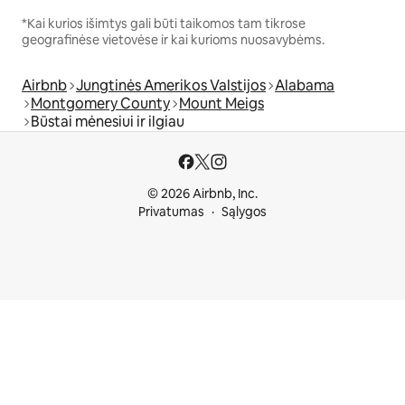
*Kai kurios išimtys gali būti taikomos tam tikrose
geografinėse vietovėse ir kai kurioms nuosavybėms.
Airbnb
Jungtinės Amerikos Valstijos
Alabama
Montgomery County
Mount Meigs
Būstai mėnesiui ir ilgiau
© 2026 Airbnb, Inc.
Privatumas
Sąlygos