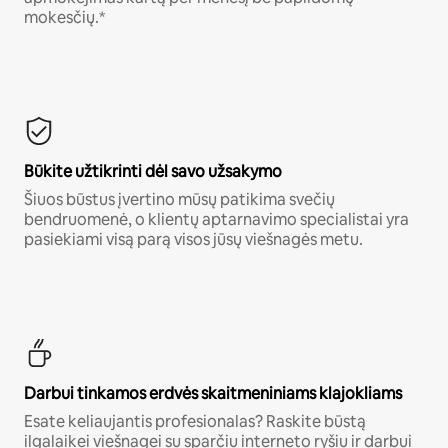
mokesčių.*
Būkite užtikrinti dėl savo užsakymo
Šiuos būstus įvertino mūsų patikima svečių
bendruomenė, o klientų aptarnavimo specialistai yra
pasiekiami visą parą visos jūsų viešnagės metu.
Darbui tinkamos erdvės skaitmeniniams klajokliams
Esate keliaujantis profesionalas? Raskite būstą
ilgalaikei viešnagei su sparčiu interneto ryšiu ir darbui