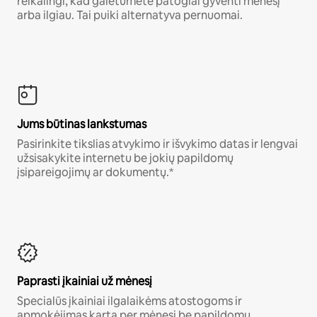
reikalingi, kad galėtumėte patogiai gyventi mėnesį
arba ilgiau. Tai puiki alternatyva pernuomai.
Jums būtinas lankstumas
Pasirinkite tikslias atvykimo ir išvykimo datas ir lengvai
užsisakykite internetu be jokių papildomų
įsipareigojimų ar dokumentų.*
Paprasti įkainiai už mėnesį
Specialūs įkainiai ilgalaikėms atostogoms ir
apmokėjimas kartą per mėnesį be papildomų