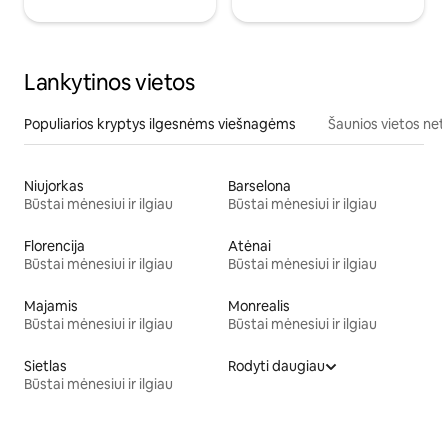
Lankytinos vietos
Populiarios kryptys ilgesnėms viešnagėms
Šaunios vietos net
Niujorkas
Barselona
Būstai mėnesiui ir ilgiau
Būstai mėnesiui ir ilgiau
Florencija
Atėnai
Būstai mėnesiui ir ilgiau
Būstai mėnesiui ir ilgiau
Majamis
Monrealis
Būstai mėnesiui ir ilgiau
Būstai mėnesiui ir ilgiau
Sietlas
Rodyti daugiau
Būstai mėnesiui ir ilgiau