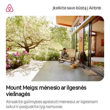
Pereiti
prie
Įkelkite savo būstą į Airbnb
turinio
Mount Meigs: mėnesio ar ilgesnės
viešnagės
Atraskite galimybes apsistoti mėnesiui ar ilgesniam
laikui ir pasijuskite lyg namuose.