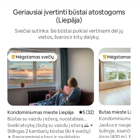
Geriausiai įvertinti būstai atostogoms
(Liepāja)
Svečiai sutinka: šie būstai puikiai vertinami dėl jų
vietos, švaros ir kitų dalykų.
Mėgstamas svečių
Mėgstamas sv
Svečių mėgstamiausias
Svečių mėgstami
Butas mieste Liep
Kondominiumas mieste Liepāja
Vidutinis įvertinimas: 5 iš 5, 
5 (32)
Kondominiumas už
Būstas su vaizdu į ežerą, nuostabiais
paplūdimio
saulėtekiais ir nemokama automobilių
Jaukus ir naujai r
Sveiki atvykę į butą su vaizdu į ežerą 🌅 ✦
stovėjimo aikštele
šulinyje, esančiame
Stilingas 2 kambarių būstas (iki 4 svečių)
jūros (400 m). Pui
✦ Panoraminiai ežero ir saulėtekio