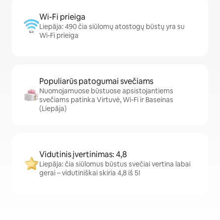
Wi-Fi prieiga
Liepāja: 490 čia siūlomų atostogų būstų yra su
Wi-Fi prieiga
Populiarūs patogumai svečiams
Nuomojamuose būstuose apsistojantiems
svečiams patinka Virtuvė, Wi-Fi ir Baseinas
(Liepāja)
Vidutinis įvertinimas: 4,8
Liepāja: čia siūlomus būstus svečiai vertina labai
gerai – vidutiniškai skiria 4,8 iš 5!