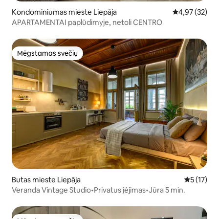
Kondominiumas mieste Liepāja
Vidutinis įvert
4,97 (32)
APARTAMENTAI paplūdimyje, netoli CENTRO
Mėgstamas svečių
Mėgstamas svečių
Butas mieste Liepāja
Vidutinis į
5 (17)
Veranda Vintage Studio•Privatus įėjimas•Jūra 5 min.