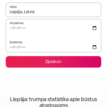
Vieta
Kai pasirodys paieškos rezultatai, juos naršyti galite naudodam
Atvykimas
Išvykimas
Ieškoti
Liepāja: trumpa statistika apie būstus
atostogoms