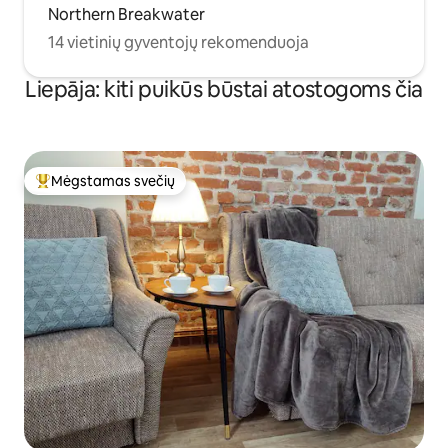
Northern Breakwater
14 vietinių gyventojų rekomenduoja
Liepāja: kiti puikūs būstai atostogoms čia
Mėgstamas svečių
Svečių mėgstamiausias