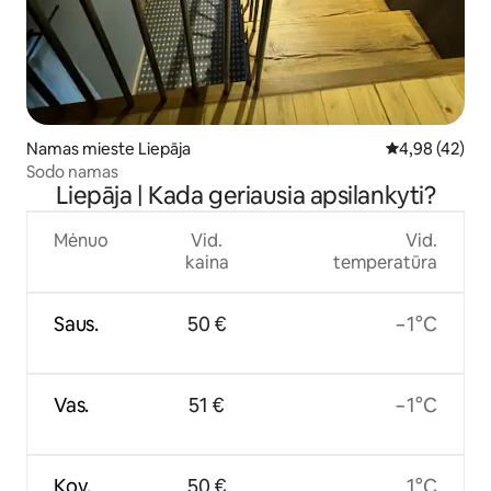
Namas mieste Liepāja
Vidutinis įvert
4,98 (42)
Sodo namas
Liepāja | Kada geriausia apsilankyti?
Mėnuo
Vid.
Vid.
kaina
temperatūra
Saus.
50 €
−1°C
Vas.
51 €
−1°C
Kov.
50 €
1°C