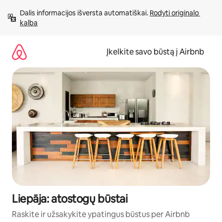
Pereiti
Dalis informacijos išversta automatiškai. 
Rodyti originalo 
prie
kalba
turinio
Įkelkite savo būstą į Airbnb
Liepāja: atostogų būstai
Raskite ir užsakykite ypatingus būstus per Airbnb