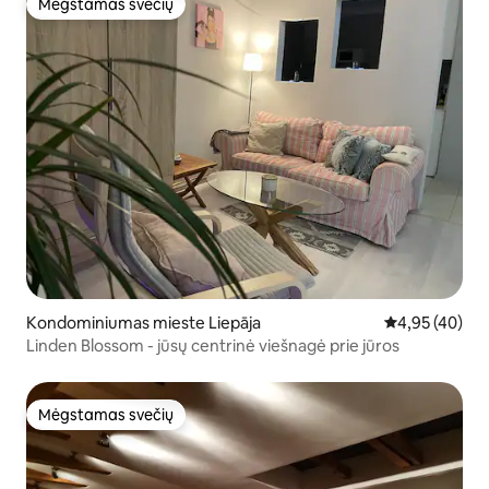
Mėgstamas svečių
Mėgstamas svečių
Kondominiumas mieste Liepāja
Vidutinis įvert
4,95 (40)
Linden Blossom - jūsų centrinė viešnagė prie jūros
Mėgstamas svečių
Mėgstamas svečių