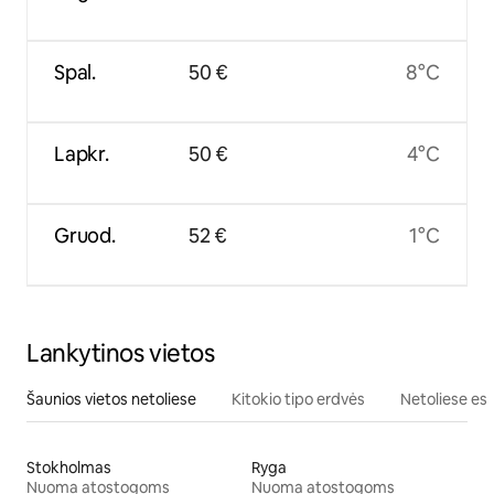
Spal.
50 €
8°C
Lapkr.
50 €
4°C
Gruod.
52 €
1°C
Lankytinos vietos
Šaunios vietos netoliese
Kitokio tipo erdvės
Netoliese esa
Stokholmas
Ryga
Nuoma atostogoms
Nuoma atostogoms