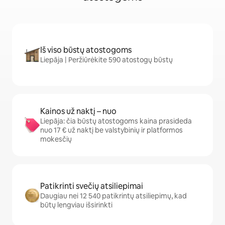
Iš viso būstų atostogoms
Liepāja | Peržiūrėkite 590 atostogų būstų
Kainos už naktį – nuo
Liepāja: čia būstų atostogoms kaina prasideda
nuo 17 € už naktį be valstybinių ir platformos
mokesčių
Patikrinti svečių atsiliepimai
Daugiau nei 12 540 patikrintų atsiliepimų, kad
būtų lengviau išsirinkti