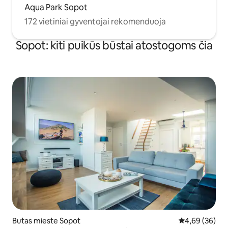
Aqua Park Sopot
172 vietiniai gyventojai rekomenduoja
Sopot: kiti puikūs būstai atostogoms čia
Butas mieste Sopot
Vidutinis įvert
4,69 (36)