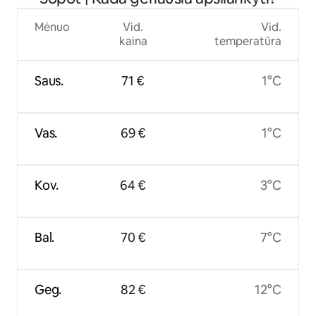
Mėnuo
Vid.
Vid.
kaina
temperatūra
Saus.
71 €
1°C
Vas.
69 €
1°C
Kov.
64 €
3°C
Bal.
70 €
7°C
Geg.
82 €
12°C