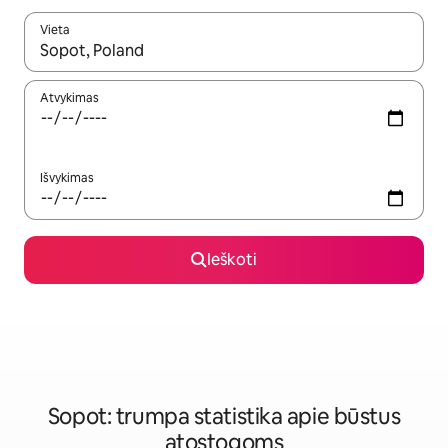
Vieta
Kai pasirodys paieškos rezultatai, juos naršyti galite naudodam
Atvykimas
Išvykimas
Ieškoti
Sopot: trumpa statistika apie būstus
atostogoms