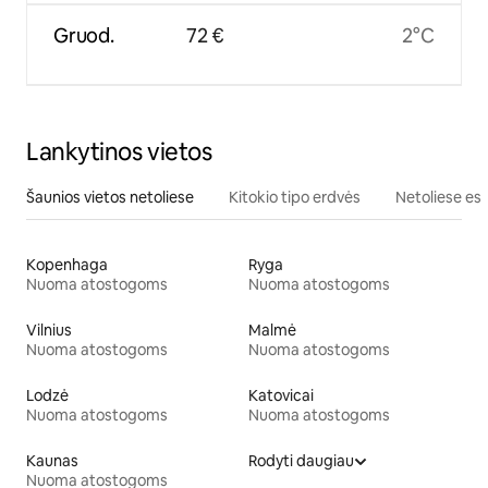
Gruod.
72 €
2°C
Lankytinos vietos
Šaunios vietos netoliese
Kitokio tipo erdvės
Netoliese esa
Kopenhaga
Ryga
Nuoma atostogoms
Nuoma atostogoms
Vilnius
Malmė
Nuoma atostogoms
Nuoma atostogoms
Lodzė
Katovicai
Nuoma atostogoms
Nuoma atostogoms
Kaunas
Rodyti daugiau
Nuoma atostogoms