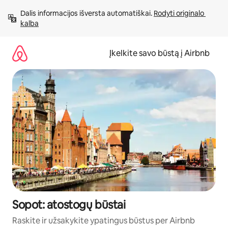
Pereiti
Dalis informacijos išversta automatiškai. 
Rodyti originalo 
prie
kalba
turinio
Įkelkite savo būstą į Airbnb
Sopot: atostogų būstai
Raskite ir užsakykite ypatingus būstus per Airbnb