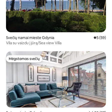
Svečių namai mieste Gdynia
Vidutinis įv
5 (59)
Vila su vaizdu į jūrą/Sea view Villa
Mėgstamas svečių
Mėgstamas svečių