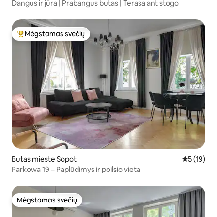
Dangus ir jūra | Prabangus butas | Terasa ant stogo
Mėgstamas svečių
Svečių mėgstamiausias
Butas mieste Sopot
Vidutinis į
5 (19)
Parkowa 19 – Paplūdimys ir poilsio vieta
Mėgstamas svečių
Mėgstamas svečių