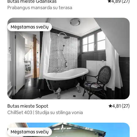
Butas mieste Gdanskas
Vidutinis įvert
4,89 (27)
Prabangus mansarda su terasa
Mėgstamas svečių
Mėgstamas svečių
Butas mieste Sopot
Vidutinis įvert
4,81 (27)
ChillSet 403 | Studija su stilinga vonia
Mėgstamas svečių
Mėgstamas svečių