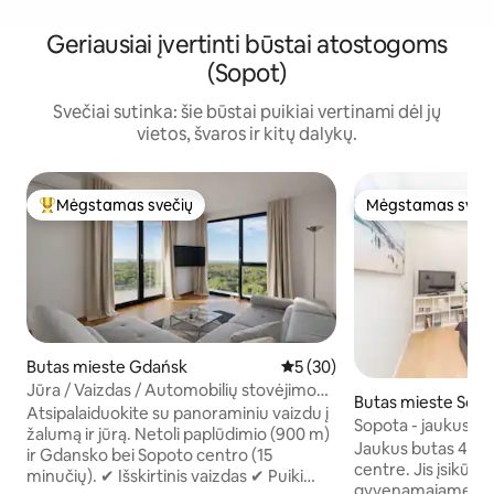
Geriausiai įvertinti būstai atostogoms
(Sopot)
Svečiai sutinka: šie būstai puikiai vertinami dėl jų
vietos, švaros ir kitų dalykų.
Mėgstamas svečių
Mėgstamas sveč
Svečių mėgstamiausias
Mėgstamas sveč
Butas mieste Gdańsk
Vidutinis įvertinimas: 5 iš 5, 
5 (30)
Jūra / Vaizdas / Automobilių stovėjimo
Butas mieste Sopo
aikštelė / Netflix /Klima pirtis+sporto salė
Atsipalaiduokite su panoraminiu vaizdu į
Sopota - jaukus bu
žalumą ir jūrą. Netoli paplūdimio (900 m)
Jaukus butas 4 ž
ir Gdansko bei Sopoto centro (15
centre. Jis įsikūr
minučių). ✔ Išskirtinis vaizdas ✔ Puiki
gyvenamajame rajon