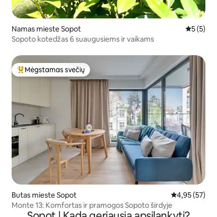
Namas mieste Sopot
Vidutinis 
5 (5)
Sopoto kotedžas 6 suaugusiems ir vaikams
Mėgstamas svečių
Svečių mėgstamiausias
Butas mieste Sopot
Vidutinis įvert
4,95 (57)
Monte 13: Komfortas ir pramogos Sopoto širdyje
Sopot | Kada geriausia apsilankyti?