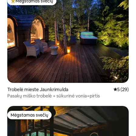
Mėgstamas svečių
Svečių mėgstamiausias
Trobelė mieste Jaunkrimulda
Vidutinis įv
5 (29)
Pasakų miško trobelė + sūkurinė vonia+pirtis
Mėgstamas svečių
Mėgstamas svečių