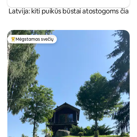
Latvija: kiti puikūs būstai atostogoms čia
Mėgstamas svečių
Svečių mėgstamiausias