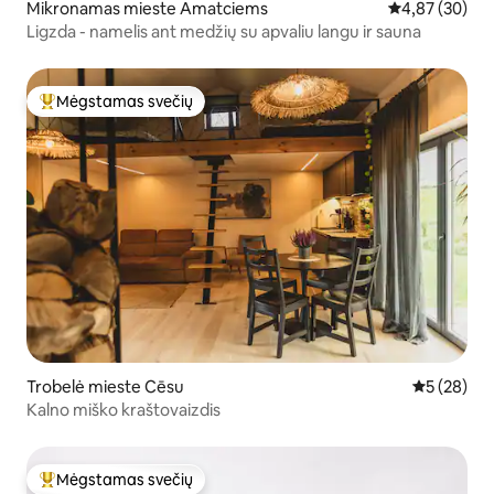
Mikronamas mieste Amatciems
Vidutinis įvert
4,87 (30)
Ligzda - namelis ant medžių su apvaliu langu ir sauna
Mėgstamas svečių
Svečių mėgstamiausias
Trobelė mieste Cēsu
Vidutinis įv
5 (28)
Kalno miško kraštovaizdis
Mėgstamas svečių
Svečių mėgstamiausias