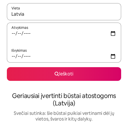
Vieta
Kai pasirodys paieškos rezultatai, juos naršyti galite naudodam
Atvykimas
Išvykimas
Ieškoti
Geriausiai įvertinti būstai atostogoms
(Latvija)
Svečiai sutinka: šie būstai puikiai vertinami dėl jų
vietos, švaros ir kitų dalykų.