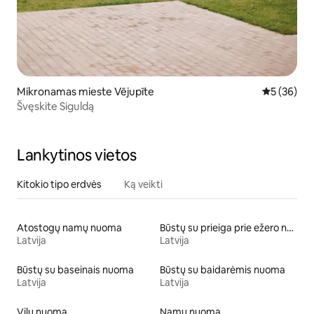
Mikronamas mieste Vējupīte
Vidutinis įv
5 (36)
Švęskite Siguldą
Lankytinos vietos
Kitokio tipo erdvės
Ką veikti
Atostogų namų nuoma
Būstų su prieiga prie ežero nuoma
Latvija
Latvija
Būstų su baseinais nuoma
Būstų su baidarėmis nuoma
Latvija
Latvija
Vilų nuoma
Namų nuoma