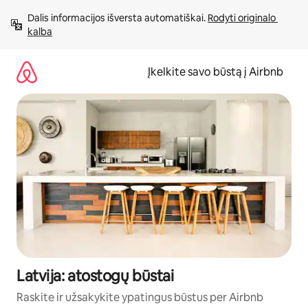
Pereiti
Dalis informacijos išversta automatiškai. 
Rodyti originalo 
prie
kalba
turinio
Įkelkite savo būstą į Airbnb
Latvija: atostogų būstai
Raskite ir užsakykite ypatingus būstus per Airbnb