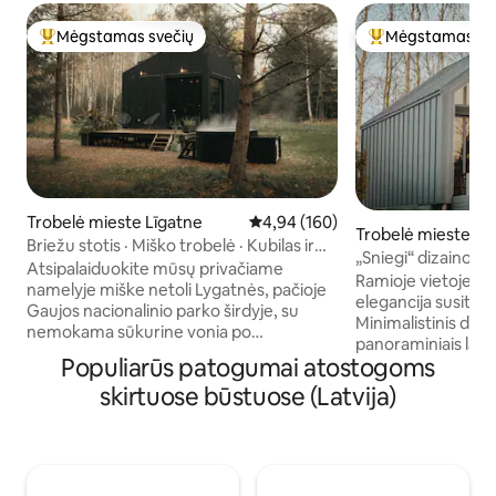
Mėgstamas svečių
Mėgstamas sv
Svečių mėgstamiausias
Svečių mėgstami
Trobelė mieste Līgatne
Vidutinis įvertinimas: 4,94 iš 5, a
4,94 (160)
Trobelė mieste Sni
Briežu stotis · Miško trobelė · Kubilas ir
„Sniegi“ dizaino nam
pirtis
Atsipalaiduokite mūsų privačiame
sūkurine vonia
Ramioje vietoje, a
namelyje miške netoli Lygatnės, pačioje
elegancija susitink
Gaujos nacionalinio parko širdyje, su
Minimalistinis dizai
nemokama sūkurine vonia po
panoraminiais langai
žvaigždėmis ir privačia pirtimi, kurią
Populiarūs patogumai atostogoms
vaizdas į natūralų 
galima užsisakyti už papildomą mokestį.
saulę. Tai vieta ats
skirtuose būstuose (Latvija)
Puikiai tinka poroms ir gamtos
atsipalaiduoti ir atgauti j
mylėtojams, ieškantiems atokaus poilsio
poilsio bazė, Smece
namelyje. Mėgaukitės visiška tyla, mišku
dviračių nuoma, ri
ir laukine gamta, jaukiais vakarais prie
šaudymas biatlone
židinio, filmų vakarais su vidaus
pėdsakai ir kt. , 