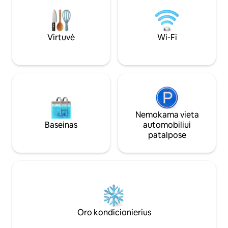
projektoriumi ir valgymu lauke naudojant
slidinėjimo trasos
kepsninę arba picos krosnį. Puikiai tinka
biatlono šaudykla. 
romantiškoms išvykoms, skaitmeniniam
įskaičiuota į kainą.
detoksui ir ramiam poilsiui gamtoje.
anglis(vasarą)
Virtuvė
Wi-Fi
Nemokama vieta
Baseinas
automobiliui
patalpose
Oro kondicionierius