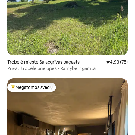
Trobelė mieste Salacgrīvas pagasts
Vidutinis įvert
4,93 (75)
Privati trobelė prie upės • Ramybė ir gamta
Mėgstamas svečių
Svečių mėgstamiausias