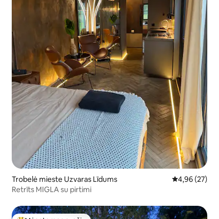
Trobelė mieste Uzvaras Līdums
Vidutinis įvert
4,96 (27)
Retrīts MIGLA su pirtimi