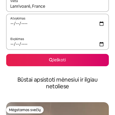
Vieta
Kai pasirodys paieškos rezultatai, juos naršyti galite naudodam
Atvykimas
Išvykimas
Ieškoti
Būstai apsistoti mėnesiui ir ilgiau
netoliese
Mėgstamas svečių
Mėgstamas svečių