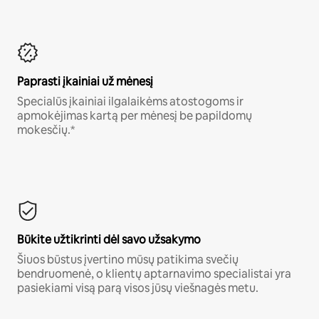
Paprasti įkainiai už mėnesį
Specialūs įkainiai ilgalaikėms atostogoms ir
apmokėjimas kartą per mėnesį be papildomų
mokesčių.*
Būkite užtikrinti dėl savo užsakymo
Šiuos būstus įvertino mūsų patikima svečių
bendruomenė, o klientų aptarnavimo specialistai yra
pasiekiami visą parą visos jūsų viešnagės metu.