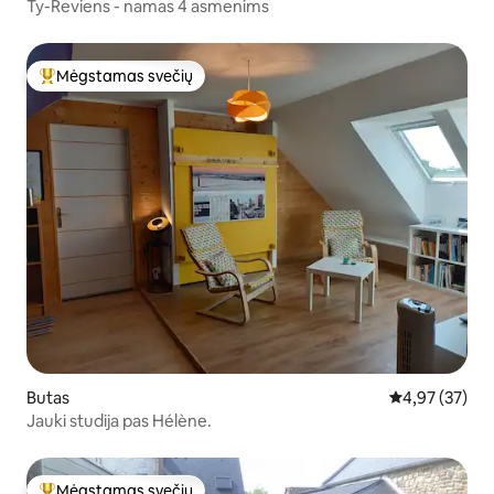
Ty-Reviens - namas 4 asmenims
Mėgstamas svečių
Svečių mėgstamiausias
Butas
Vidutinis įvert
4,97 (37)
Jauki studija pas Hélène.
Mėgstamas svečių