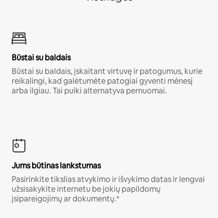
Būstai su baldais
Būstai su baldais, įskaitant virtuvę ir patogumus, kurie
reikalingi, kad galėtumėte patogiai gyventi mėnesį
arba ilgiau. Tai puiki alternatyva pernuomai.
Jums būtinas lankstumas
Pasirinkite tikslias atvykimo ir išvykimo datas ir lengvai
užsisakykite internetu be jokių papildomų
įsipareigojimų ar dokumentų.*