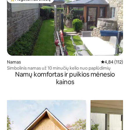
Svečių mėgstamiausias
Namas
Vidutinis įverti
4,84 (112)
Simbolinis namas už 10 minučių kelio nuo paplūdimių
Namų komfortas ir puikios mėnesio
kainos