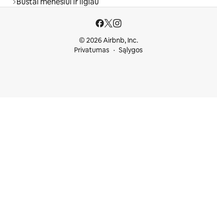
Būstai mėnesiui ir ilgiau
© 2026 Airbnb, Inc.
Privatumas
Sąlygos