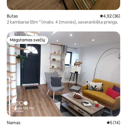
Butas
Vidutinis įvert
4,92 (36)
2 kambariai 55m ² (maks. 4 žmonės), savarankiška prieiga.
Mėgstamas svečių
Mėgstamas svečių
Namas
Vidutinis į
5 (14)