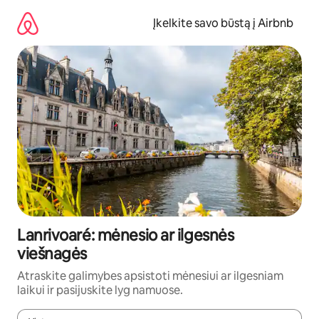
Pereiti
prie
Įkelkite savo būstą į Airbnb
turinio
Lanrivoaré: mėnesio ar ilgesnės
viešnagės
Atraskite galimybes apsistoti mėnesiui ar ilgesniam
laikui ir pasijuskite lyg namuose.