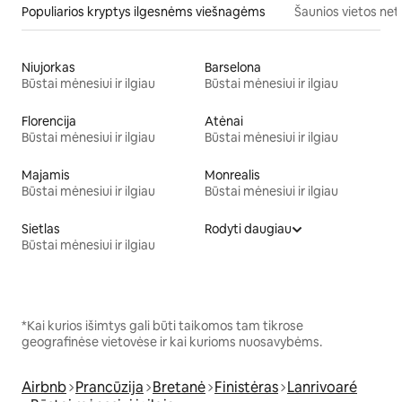
Populiarios kryptys ilgesnėms viešnagėms
Šaunios vietos net
Niujorkas
Barselona
Būstai mėnesiui ir ilgiau
Būstai mėnesiui ir ilgiau
Florencija
Atėnai
Būstai mėnesiui ir ilgiau
Būstai mėnesiui ir ilgiau
Majamis
Monrealis
Būstai mėnesiui ir ilgiau
Būstai mėnesiui ir ilgiau
Sietlas
Rodyti daugiau
Būstai mėnesiui ir ilgiau
*Kai kurios išimtys gali būti taikomos tam tikrose
geografinėse vietovėse ir kai kurioms nuosavybėms.
Airbnb
Prancūzija
Bretanė
Finistėras
Lanrivoaré