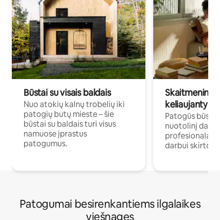
Būstai su visais baldais
Skaitmeniniai k
keliaujantys p
Nuo atokių kalnų trobelių iki
patogių butų mieste – šie
Patogūs būstai 
būstai su baldais turi visus
nuotolinį darb
namuose įprastus
profesionalams 
patogumus.
darbui skirtomi
Patogumai besirenkantiems ilgalaikes
viešnages