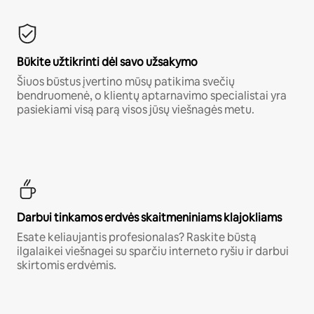
Būkite užtikrinti dėl savo užsakymo
Šiuos būstus įvertino mūsų patikima svečių
bendruomenė, o klientų aptarnavimo specialistai yra
pasiekiami visą parą visos jūsų viešnagės metu.
Darbui tinkamos erdvės skaitmeniniams klajokliams
Esate keliaujantis profesionalas? Raskite būstą
ilgalaikei viešnagei su sparčiu interneto ryšiu ir darbui
skirtomis erdvėmis.