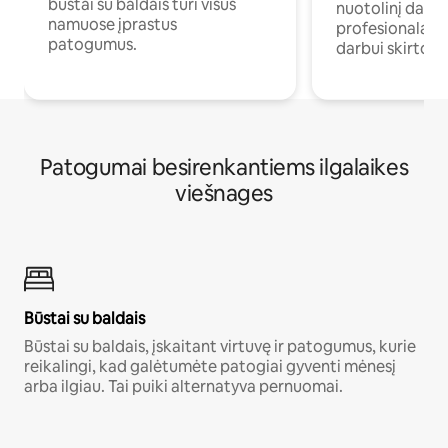
būstai su baldais turi visus
nuotolinį darb
namuose įprastus
profesionalams 
patogumus.
darbui skirtomi
Patogumai besirenkantiems ilgalaikes
viešnages
Būstai su baldais
Būstai su baldais, įskaitant virtuvę ir patogumus, kurie
reikalingi, kad galėtumėte patogiai gyventi mėnesį
arba ilgiau. Tai puiki alternatyva pernuomai.