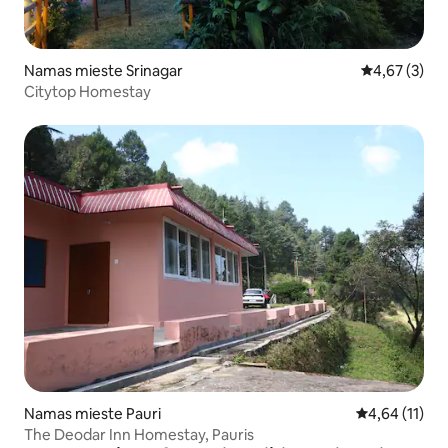
Namas mieste Srinagar
Vidutinis įver
4,67 (3)
Citytop Homestay
Namas mieste Pauri
Vidutinis įvert
4,64 (11)
The Deodar Inn Homestay, Pauris