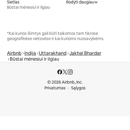
Sietlas
Rodyti daugiau
Būstai mėnesiui ir ilgiau
*Kai kurios išimtys gali būti taikomos tam tikrose
geografinėse vietovėse ir kai kurioms nuosavybėms.
Airbnb
Indija
Uttarakhand
Jakhal Bhardar
Būstai mėnesiui ir ilgiau
© 2026 Airbnb, Inc.
Privatumas
Sąlygos