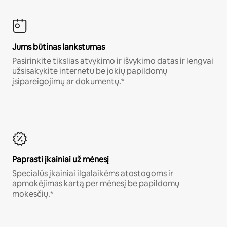
Jums būtinas lankstumas
Pasirinkite tikslias atvykimo ir išvykimo datas ir lengvai
užsisakykite internetu be jokių papildomų
įsipareigojimų ar dokumentų.*
Paprasti įkainiai už mėnesį
Specialūs įkainiai ilgalaikėms atostogoms ir
apmokėjimas kartą per mėnesį be papildomų
mokesčių.*