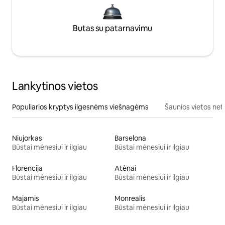
Butas su patarnavimu
Lankytinos vietos
Populiarios kryptys ilgesnėms viešnagėms
Šaunios vietos net
Niujorkas
Barselona
Būstai mėnesiui ir ilgiau
Būstai mėnesiui ir ilgiau
Florencija
Atėnai
Būstai mėnesiui ir ilgiau
Būstai mėnesiui ir ilgiau
Majamis
Monrealis
Būstai mėnesiui ir ilgiau
Būstai mėnesiui ir ilgiau