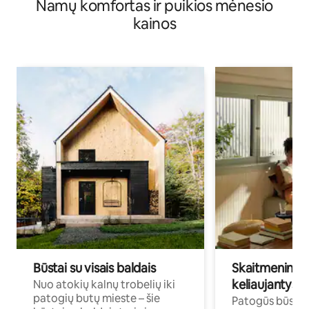
Namų komfortas ir puikios mėnesio
kainos
Būstai su visais baldais
Skaitmeniniai k
keliaujantys p
Nuo atokių kalnų trobelių iki
patogių butų mieste – šie
Patogūs būstai 