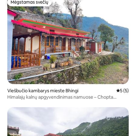
Mėgstamas svečių
Mėgstamas svečių
Viešbučio kambarys mieste Bhingi
Vidutinis 
5 (5)
Himalajų kalnų apgyvendinimas namuose – Chopta
Tungnath