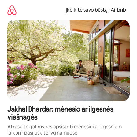
Pereiti
prie
Įkelkite savo būstą į Airbnb
turinio
Jakhal Bhardar: mėnesio ar ilgesnės
viešnagės
Atraskite galimybes apsistoti mėnesiui ar ilgesniam
laikui ir pasijuskite lyg namuose.