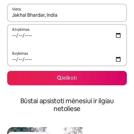
Vieta
Kai pasirodys paieškos rezultatai, juos naršyti galite naudodam
Atvykimas
Išvykimas
Ieškoti
Būstai apsistoti mėnesiui ir ilgiau
netoliese