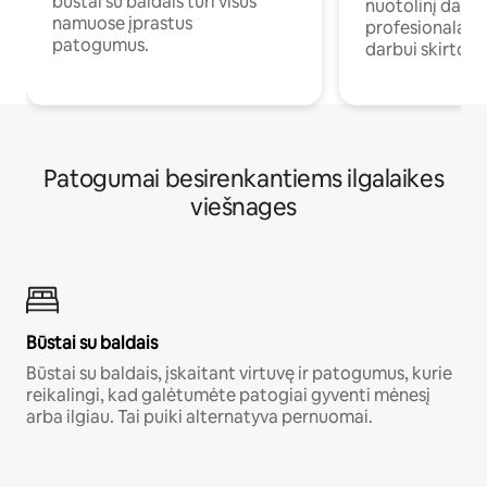
būstai su baldais turi visus
nuotolinį darb
namuose įprastus
profesionalams 
patogumus.
darbui skirtomi
Patogumai besirenkantiems ilgalaikes
viešnages
Būstai su baldais
Būstai su baldais, įskaitant virtuvę ir patogumus, kurie
reikalingi, kad galėtumėte patogiai gyventi mėnesį
arba ilgiau. Tai puiki alternatyva pernuomai.