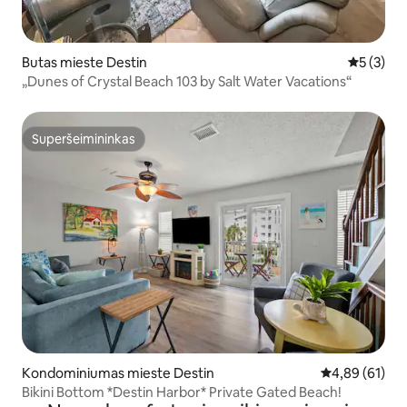
Butas mieste Destin
Vidutinis 
5 (3)
„Dunes of Crystal Beach 103 by Salt Water Vacations“
Superšeimininkas
Superšeimininkas
Kondominiumas mieste Destin
Vidutinis įvert
4,89 (61)
Bikini Bottom *Destin Harbor* Private Gated Beach!