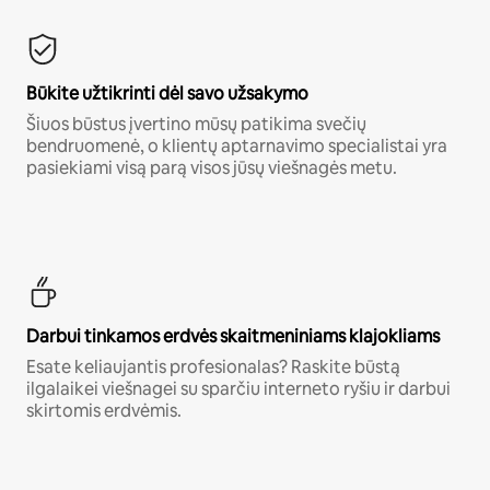
Būkite užtikrinti dėl savo užsakymo
Šiuos būstus įvertino mūsų patikima svečių
bendruomenė, o klientų aptarnavimo specialistai yra
pasiekiami visą parą visos jūsų viešnagės metu.
Darbui tinkamos erdvės skaitmeniniams klajokliams
Esate keliaujantis profesionalas? Raskite būstą
ilgalaikei viešnagei su sparčiu interneto ryšiu ir darbui
skirtomis erdvėmis.