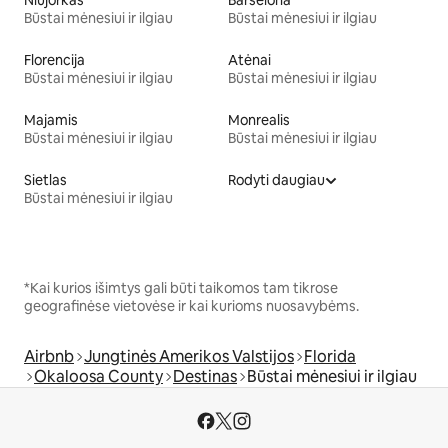
Niujorkas
Barselona
Būstai mėnesiui ir ilgiau
Būstai mėnesiui ir ilgiau
Florencija
Atėnai
Būstai mėnesiui ir ilgiau
Būstai mėnesiui ir ilgiau
Majamis
Monrealis
Būstai mėnesiui ir ilgiau
Būstai mėnesiui ir ilgiau
Sietlas
Rodyti daugiau
Būstai mėnesiui ir ilgiau
*Kai kurios išimtys gali būti taikomos tam tikrose
geografinėse vietovėse ir kai kurioms nuosavybėms.
Airbnb
Jungtinės Amerikos Valstijos
Florida
Okaloosa County
Destinas
Būstai mėnesiui ir ilgiau