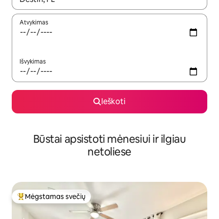
Atvykimas
Išvykimas
Ieškoti
Būstai apsistoti mėnesiui ir ilgiau
netoliese
Mėgstamas svečių
Svečių mėgstamiausias