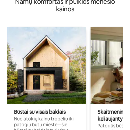
Namų komfortas ir puikios mėnesio
kainos
Būstai su visais baldais
Skaitmeniniai k
keliaujantys p
Nuo atokių kalnų trobelių iki
patogių butų mieste – šie
Patogūs būstai 