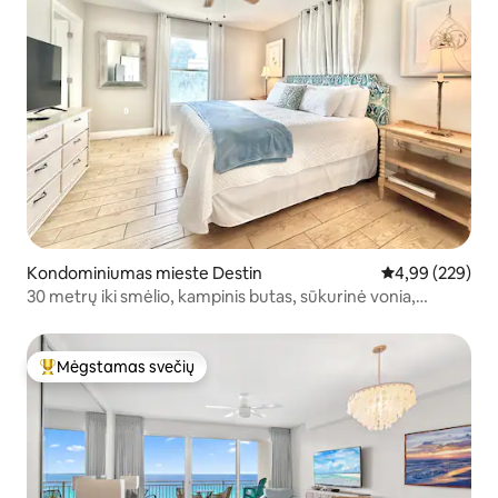
Kondominiumas mieste Destin
Vidutinis įverti
4,99 (229)
30 metrų iki smėlio, kampinis butas, sūkurinė vonia,
vaizdas į sodą
Mėgstamas svečių
Svečių mėgstamiausias