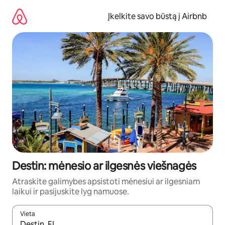
Pereiti
prie
Įkelkite savo būstą į Airbnb
turinio
Destin: mėnesio ar ilgesnės viešnagės
Atraskite galimybes apsistoti mėnesiui ar ilgesniam
laikui ir pasijuskite lyg namuose.
Vieta
Kai pasirodys paieškos rezultatai, juos naršyti galite naudodam