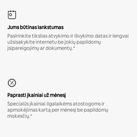
Jums būtinas lankstumas
Pasirinkite tikslias atvykimo ir išvykimo datas ir lengvai
užsisakykite internetu be jokių papildomų
įsipareigojimų ar dokumentų.*
Paprasti įkainiai už mėnesį
Specialūs įkainiai ilgalaikėms atostogoms ir
apmokėjimas kartą per mėnesį be papildomų
mokesčių.*