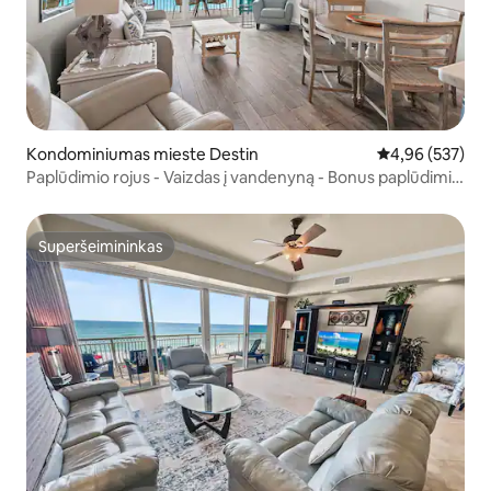
Kondominiumas mieste Destin
Vidutinis įverti
4,96 (537)
Paplūdimio rojus - Vaizdas į vandenyną - Bonus paplūdimio
paslauga
Superšeimininkas
Superšeimininkas