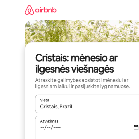
Pereiti
prie
turinio
Cristais: mėnesio ar
ilgesnės viešnagės
Atraskite galimybes apsistoti mėnesiui ar
ilgesniam laikui ir pasijuskite lyg namuose.
Vieta
Kai pasirodys paieškos rezultatai, juos naršyti g
Atvykimas