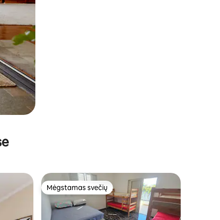
se
Mėgstamas svečių
Mėgstamas svečių