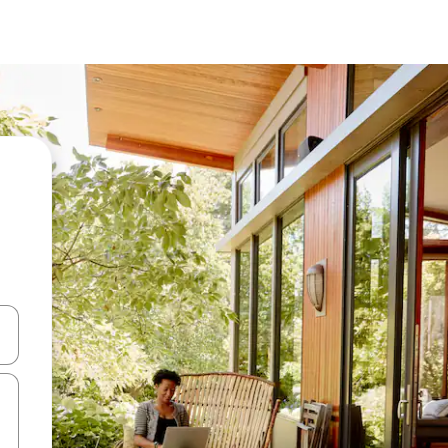
alite naudodami rodykles aukštyn ir žemyn arba liesdami ir braukdami p