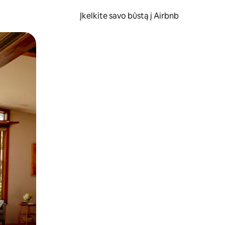
Įkelkite savo būstą į Airbnb
er ekraną.