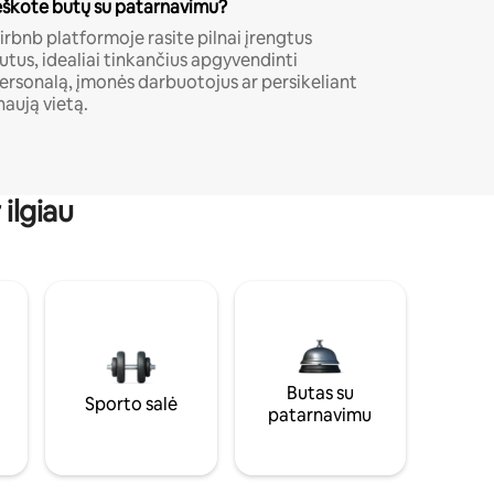
eškote butų su patarnavimu?
irbnb platformoje rasite pilnai įrengtus
utus, idealiai tinkančius apgyvendinti
ersonalą, įmonės darbuotojus ar persikeliant
 naują vietą.
ilgiau
Butas su
Sporto salė
patarnavimu