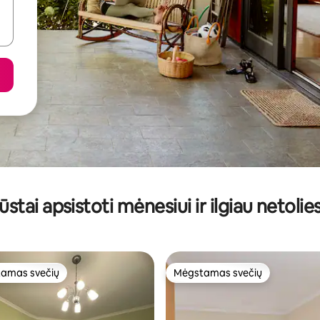
ūstai apsistoti mėnesiui ir ilgiau netolie
amas svečių
Mėgstamas svečių
mėgstamiausias
Mėgstamas svečių