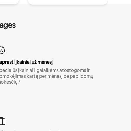
nages
aprasti įkainiai už mėnesį
pecialūs įkainiai ilgalaikėms atostogoms ir
pmokėjimas kartą per mėnesį be papildomų
okesčių.*