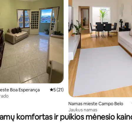
4,75 iš 5, atsiliepimų: 8
este Boa Esperança
Vidutinis įvertinimas: 5 iš 5, atsiliepimų: 21
5 (21)
rado
Namas mieste Campo Belo
Jaukus namas
amų komfortas ir puikios mėnesio kain