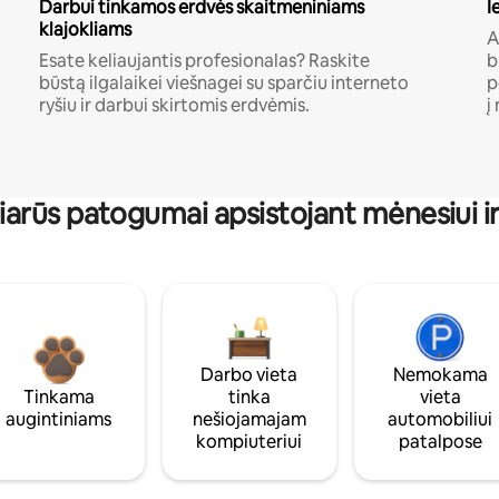
Darbui tinkamos erdvės skaitmeniniams
I
klajokliams
A
Esate keliaujantis profesionalas? Raskite
b
būstą ilgalaikei viešnagei su sparčiu interneto
p
ryšiu ir darbui skirtomis erdvėmis.
į
iarūs patogumai apsistojant mėnesiui ir 
Darbo vieta
Nemokama
Tinkama
tinka
vieta
augintiniams
nešiojamajam
automobiliui
kompiuteriui
patalpose