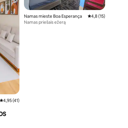
Namas mieste Boa Esperança
Vidutinis įvertinimas: 
4,8 (15)
Namas priešais ežerą
Vidutinis įvertinimas: 4,95 iš 5, atsiliepimų: 41
4,95 (41)
os