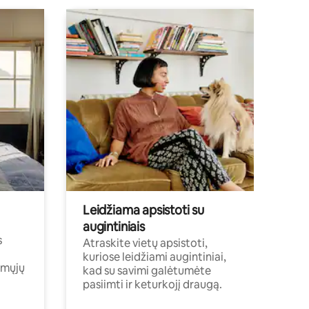
Leidžiama apsistoti su
augintiniais
s
Atraskite vietų apsistoti,
kuriose leidžiami augintiniai,
amųjų
kad su savimi galėtumėte
pasiimti ir keturkojį draugą.