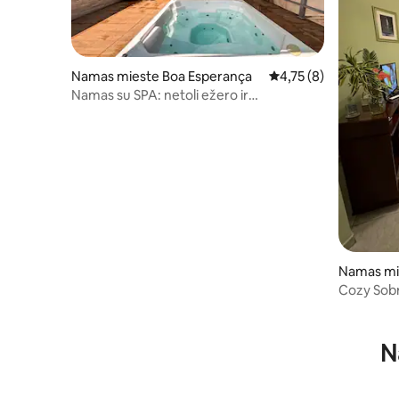
Namas mieste Boa Esperança
Vidutinis įvertinimas: 
4,75 (8)
Namas su SPA: netoli ežero ir
parduotuvių!
Namas mi
Cozy Sob
N