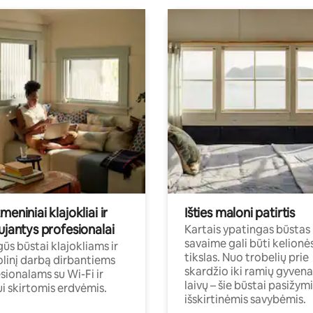
meniniai klajokliai ir
Išties maloni patirtis
ujantys profesionalai
Kartais ypatingas būstas
savaime gali būti kelionė
ūs būstai klajokliams ir
tikslas. Nuo trobelių prie
linį darbą dirbantiems
skardžio iki ramių gyven
sionalams su Wi-Fi ir
laivų – šie būstai pasižymi
i skirtomis erdvėmis.
išskirtinėmis savybėmis.