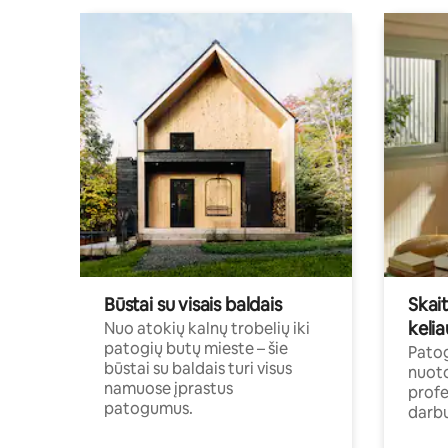
Būstai su visais baldais
Skait
kelia
Nuo atokių kalnų trobelių iki
patogių butų mieste – šie
Patog
būstai su baldais turi visus
nuoto
namuose įprastus
profe
patogumus.
darbu