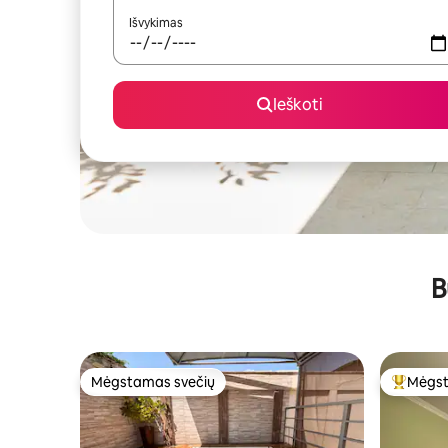
Išvykimas
Ieškoti
B
Mėgstamas svečių
Mėgst
Mėgstamas svečių
Svečių 