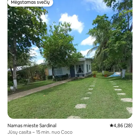
Mėgstamas svečių
Mėgstamas svečių
Namas mieste Sardinal
Vidutinis įvert
4,86 (28)
Jūsų casita ~ 15 min. nuo Coco