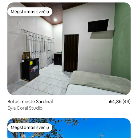
Mėgstamas svečių
Mėgstamas svečių
Butas mieste Sardinal
Vidutinis įvert
4,86 (43)
Eyla Coral Studio
Mėgstamas svečių
Mėgstamas svečių