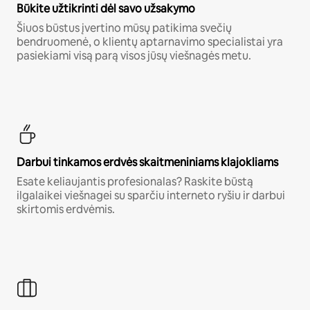
Būkite užtikrinti dėl savo užsakymo
Šiuos būstus įvertino mūsų patikima svečių
bendruomenė, o klientų aptarnavimo specialistai yra
pasiekiami visą parą visos jūsų viešnagės metu.
Darbui tinkamos erdvės skaitmeniniams klajokliams
Esate keliaujantis profesionalas? Raskite būstą
ilgalaikei viešnagei su sparčiu interneto ryšiu ir darbui
skirtomis erdvėmis.