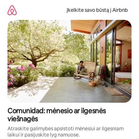
Pereiti
prie
Įkelkite savo būstą į Airbnb
turinio
Comunidad: mėnesio ar ilgesnės
viešnagės
Atraskite galimybes apsistoti mėnesiui ar ilgesniam
laikui ir pasijuskite lyg namuose.