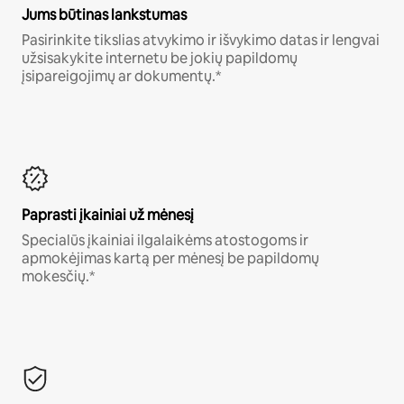
Jums būtinas lankstumas
Pasirinkite tikslias atvykimo ir išvykimo datas ir lengvai
užsisakykite internetu be jokių papildomų
įsipareigojimų ar dokumentų.*
Paprasti įkainiai už mėnesį
Specialūs įkainiai ilgalaikėms atostogoms ir
apmokėjimas kartą per mėnesį be papildomų
mokesčių.*