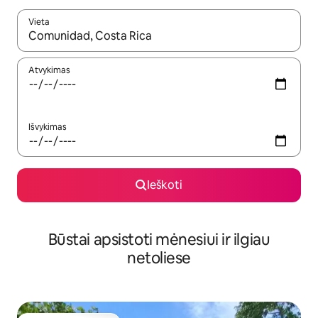
Vieta
Kai pasirodys paieškos rezultatai, juos naršyti galite naudodam
Atvykimas
Išvykimas
Ieškoti
Būstai apsistoti mėnesiui ir ilgiau
netoliese