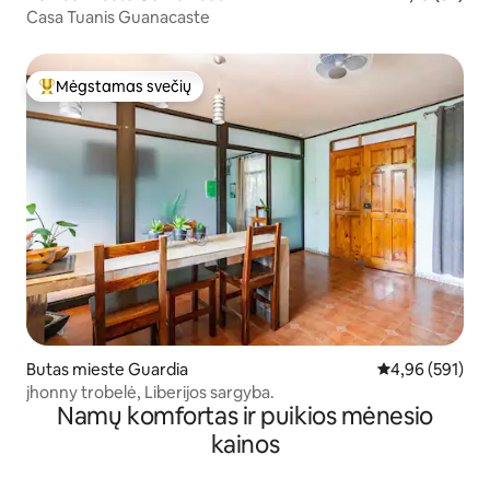
Casa Tuanis Guanacaste
Mėgstamas svečių
Svečių mėgstamiausias
Butas mieste Guardia
Vidutinis įverti
4,96 (591)
jhonny trobelė, Liberijos sargyba.
Namų komfortas ir puikios mėnesio
kainos