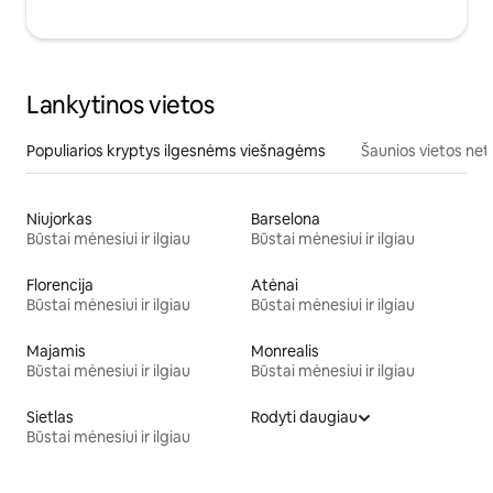
Lankytinos vietos
Populiarios kryptys ilgesnėms viešnagėms
Šaunios vietos net
Niujorkas
Barselona
Būstai mėnesiui ir ilgiau
Būstai mėnesiui ir ilgiau
Florencija
Atėnai
Būstai mėnesiui ir ilgiau
Būstai mėnesiui ir ilgiau
Majamis
Monrealis
Būstai mėnesiui ir ilgiau
Būstai mėnesiui ir ilgiau
Sietlas
Rodyti daugiau
Būstai mėnesiui ir ilgiau