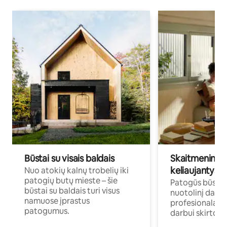
Būstai su visais baldais
Skaitmeniniai k
keliaujantys p
Nuo atokių kalnų trobelių iki
patogių butų mieste – šie
Patogūs būstai 
būstai su baldais turi visus
nuotolinį darb
namuose įprastus
profesionalams 
patogumus.
darbui skirtomi