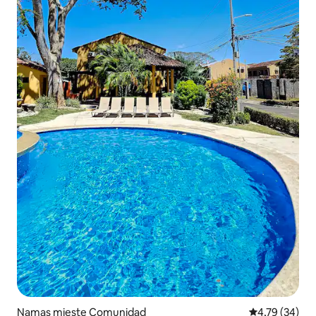
Namas mieste Comunidad
Vidutinis įvert
4,79 (34)