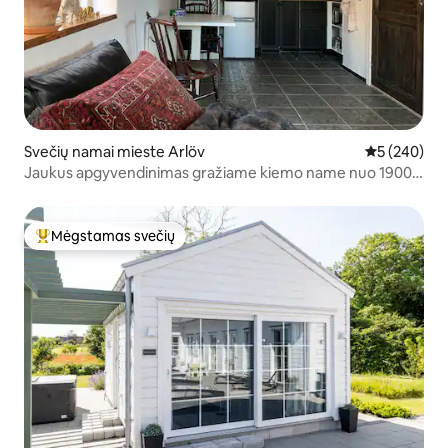
Svečių namai mieste Arlöv
Vidutinis įve
5 (240)
Jaukus apgyvendinimas gražiame kiemo name nuo 1900
m.
Mėgstamas svečių
Svečių mėgstamiausias