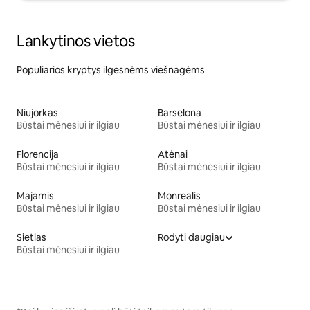
Lankytinos vietos
Populiarios kryptys ilgesnėms viešnagėms
Niujorkas
Barselona
Būstai mėnesiui ir ilgiau
Būstai mėnesiui ir ilgiau
Florencija
Atėnai
Būstai mėnesiui ir ilgiau
Būstai mėnesiui ir ilgiau
Majamis
Monrealis
Būstai mėnesiui ir ilgiau
Būstai mėnesiui ir ilgiau
Sietlas
Rodyti daugiau
Būstai mėnesiui ir ilgiau