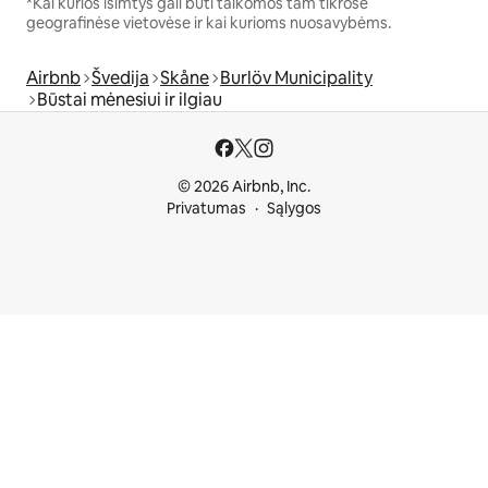
*Kai kurios išimtys gali būti taikomos tam tikrose
geografinėse vietovėse ir kai kurioms nuosavybėms.
Airbnb
Švedija
Skåne
Burlöv Municipality
Būstai mėnesiui ir ilgiau
© 2026 Airbnb, Inc.
Privatumas
Sąlygos