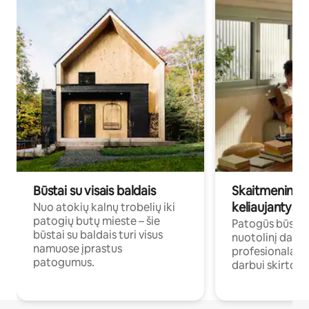
Būstai su visais baldais
Skaitmeniniai k
keliaujantys p
Nuo atokių kalnų trobelių iki
patogių butų mieste – šie
Patogūs būstai 
būstai su baldais turi visus
nuotolinį darb
namuose įprastus
profesionalams 
patogumus.
darbui skirtomi