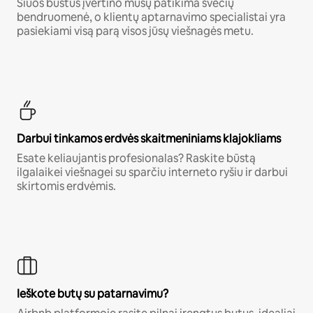
Šiuos būstus įvertino mūsų patikima svečių
bendruomenė, o klientų aptarnavimo specialistai yra
pasiekiami visą parą visos jūsų viešnagės metu.
Darbui tinkamos erdvės skaitmeniniams klajokliams
Esate keliaujantis profesionalas? Raskite būstą
ilgalaikei viešnagei su sparčiu interneto ryšiu ir darbui
skirtomis erdvėmis.
Ieškote butų su patarnavimu?