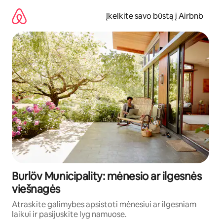
Pereiti
prie
Įkelkite savo būstą į Airbnb
turinio
Burlöv Municipality: mėnesio ar ilgesnės
viešnagės
Atraskite galimybes apsistoti mėnesiui ar ilgesniam
laikui ir pasijuskite lyg namuose.