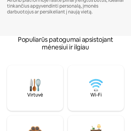
Airbnb platformoje rasite pilnai įrengtus butus, idealiai
tinkančius apgyvendinti personalą, įmonės
darbuotojus ar persikeliant į naują vietą.
Populiarūs patogumai apsistojant
mėnesiui ir ilgiau
Virtuvė
Wi-Fi