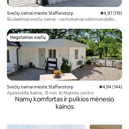
Svečių namai mieste Staffanstorp
Vidutinis įverti
4,97 (119)
Šiuolaikiniai svečių namai – nemokamas elektromobilio
įkrovimas – netoli E6/ Malmės
Mėgstamas svečių
Mėgstamas svečių
Svečių namai mieste Staffanstorp
Vidutinis įverti
4,94 (144)
Apsistokite kaime, 15 min. iki Malmės centro
Namų komfortas ir puikios mėnesio
kainos