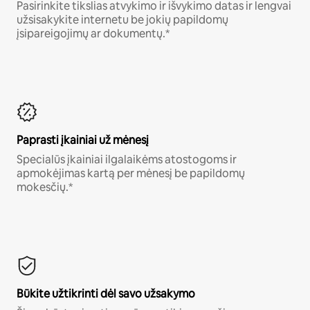
Pasirinkite tikslias atvykimo ir išvykimo datas ir lengvai
užsisakykite internetu be jokių papildomų
įsipareigojimų ar dokumentų.*
Paprasti įkainiai už mėnesį
Specialūs įkainiai ilgalaikėms atostogoms ir
apmokėjimas kartą per mėnesį be papildomų
mokesčių.*
Būkite užtikrinti dėl savo užsakymo