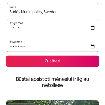
Vieta
Kai pasirodys paieškos rezultatai, juos naršyti galite naudodam
Atvykimas
Išvykimas
Ieškoti
Būstai apsistoti mėnesiui ir ilgiau
netoliese