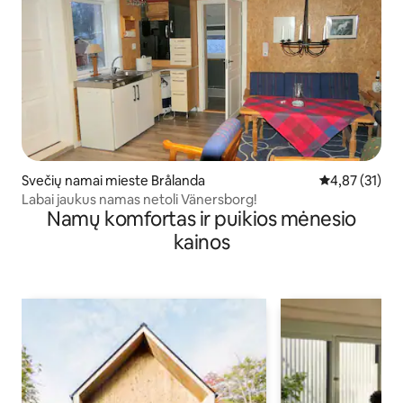
Svečių namai mieste Brålanda
Vidutinis įvert
4,87 (31)
Labai jaukus namas netoli Vänersborg!
Namų komfortas ir puikios mėnesio
kainos