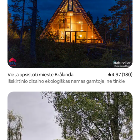
Vieta apsistoti mieste Brålanda
Vidutinis įverti
4,97 (180)
Išskirtinio dizaino ekologiškas namas gamtoje, ne tinkle