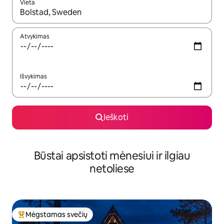
Vieta
Kai pasirodys paieškos rezultatai, juos naršyti galite naudodam
Atvykimas
Išvykimas
Ieškoti
Būstai apsistoti mėnesiui ir ilgiau
netoliese
Mėgstamas svečių
Svečių mėgstamiausias