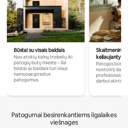
Būstai su visais baldais
Skaitmeniniai k
keliaujantys p
Nuo atokių kalnų trobelių iki
patogių butų mieste – šie
Patogūs būstai 
būstai su baldais turi visus
nuotolinį darb
namuose įprastus
profesionalams 
patogumus.
darbui skirtomi
Patogumai besirenkantiems ilgalaikes
viešnages