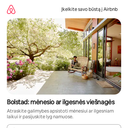
Pereiti
prie
Įkelkite savo būstą į Airbnb
turinio
Bolstad: mėnesio ar ilgesnės viešnagės
Atraskite galimybes apsistoti mėnesiui ar ilgesniam
laikui ir pasijuskite lyg namuose.