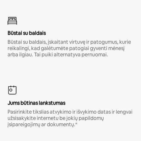
Būstai su baldais
Būstai su baldais, įskaitant virtuvę ir patogumus, kurie
reikalingi, kad galėtumėte patogiai gyventi mėnesį
arba ilgiau. Tai puiki alternatyva pernuomai.
Jums būtinas lankstumas
Pasirinkite tikslias atvykimo ir išvykimo datas ir lengvai
užsisakykite internetu be jokių papildomų
įsipareigojimų ar dokumentų.*