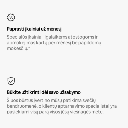
Paprasti įkainiai už mėnesį
Specialūs įkainiai ilgalaikėms atostogoms ir
apmokėjimas kartą per mėnesį be papildomų
mokesčių.*
Būkite užtikrinti dėl savo užsakymo
Šiuos būstus įvertino mūsų patikima svečių
bendruomenė, o klientų aptarnavimo specialistai yra
pasiekiami visą parą visos jūsų viešnagės metu.