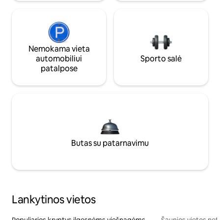
Nemokama vieta
automobiliui
Sporto salė
patalpose
Butas su patarnavimu
Lankytinos vietos
Populiarios kryptys ilgesnėms viešnagėms
Šaunios vietos net