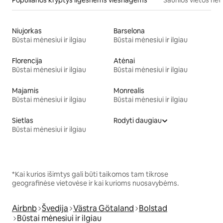
Niujorkas
Barselona
Būstai mėnesiui ir ilgiau
Būstai mėnesiui ir ilgiau
Florencija
Atėnai
Būstai mėnesiui ir ilgiau
Būstai mėnesiui ir ilgiau
Majamis
Monrealis
Būstai mėnesiui ir ilgiau
Būstai mėnesiui ir ilgiau
Sietlas
Rodyti daugiau
Būstai mėnesiui ir ilgiau
*Kai kurios išimtys gali būti taikomos tam tikrose
geografinėse vietovėse ir kai kurioms nuosavybėms.
Airbnb
Švedija
Västra Götaland
Bolstad
Būstai mėnesiui ir ilgiau