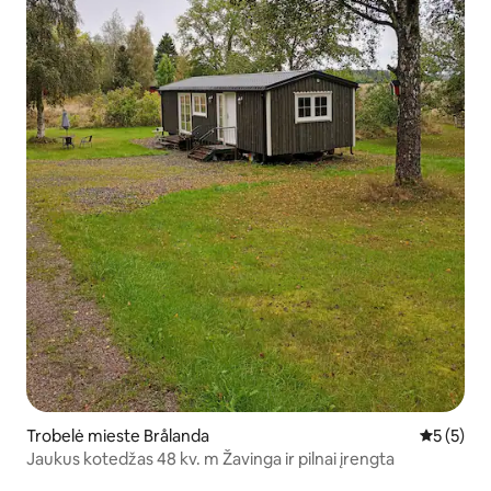
Trobelė mieste Brålanda
Vidutinis 
5 (5)
Jaukus kotedžas 48 kv. m Žavinga ir pilnai įrengta