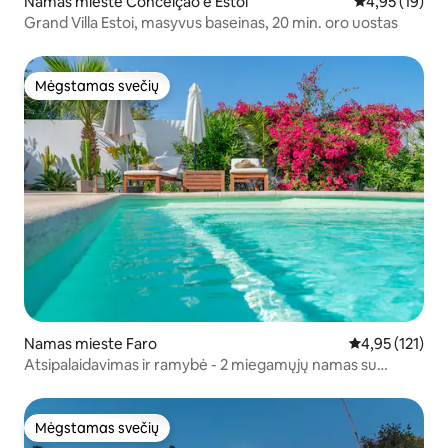
Namas mieste Conceição e Estoi
Vidutinis įvert
4,95 (19)
Grand Villa Estoi, masyvus baseinas, 20 min. oro uostas
Mėgstamas svečių
Mėgstamas svečių
Namas mieste Faro
Vidutinis įverti
4,95 (121)
Atsipalaidavimas ir ramybė - 2 miegamųjų namas su
baseinu
Mėgstamas svečių
Mėgstamas svečių