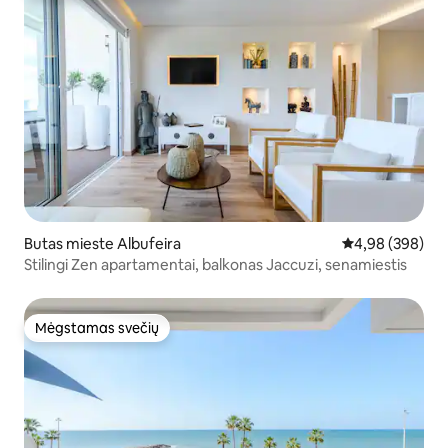
Butas mieste Albufeira
Vidutinis įverti
4,98 (398)
Stilingi Zen apartamentai, balkonas Jaccuzi, senamiestis
Mėgstamas svečių
Mėgstamas svečių