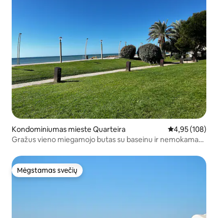
Kondominiumas mieste Quarteira
Vidutinis įverti
4,95 (108)
Gražus vieno miegamojo butas su baseinu ir nemokama
automobilių stovėjimo aikštele
Mėgstamas svečių
Mėgstamas svečių