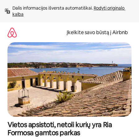
Pereiti
Dalis informacijos išversta automatiškai. 
Rodyti originalo 
prie
kalba
turinio
Įkelkite savo būstą į Airbnb
Vietos apsistoti, netoli kurių yra Ria
Formosa gamtos parkas