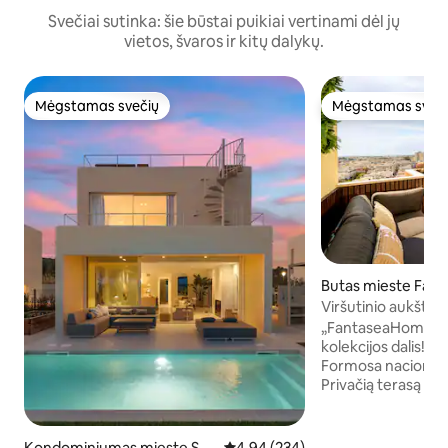
Svečiai sutinka: šie būstai puikiai vertinami dėl jų
vietos, švaros ir kitų dalykų.
Mėgstamas svečių
Mėgstamas sveč
Mėgstamas svečių
Mėgstamas sveč
Butas mieste Faro
Viršutinio aukšto 2B
miestą bei sūkurin
„FantaseaHomes“
kolekcijos dalis! • Įspūdingi jūros ir Ria
Formosa nacionalin
Privačią terasą • Atstumas pėsčiomis iki
autobusų, traukinių
Visiškai naujas 2 
retro moderniu dek
Kondominiumas mieste San
Vidutinis įvertinimas: 4,94 iš 5, a
4,94 (234)