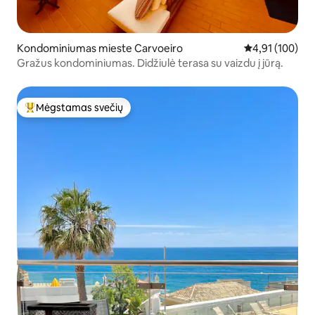
Kondominiumas mieste Carvoeiro
Vidutinis įverti
4,91 (100)
Gražus kondominiumas. Didžiulė terasa su vaizdu į jūrą.
Mėgstamas svečių
Svečių mėgstamiausias