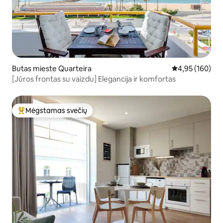
Butas mieste Quarteira
Vidutinis įverti
4,95 (160)
[Jūros frontas su vaizdu] Elegancija ir komfortas
Mėgstamas svečių
Svečių mėgstamiausias