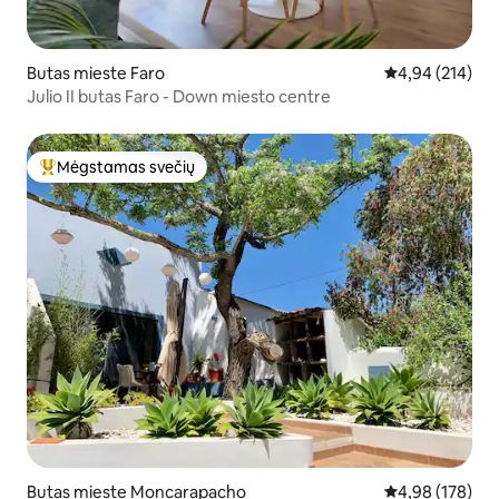
Butas mieste Faro
Vidutinis įverti
4,94 (214)
Julio II butas Faro - Down miesto centre
Mėgstamas svečių
Svečių mėgstamiausias
Butas mieste Moncarapacho
Vidutinis įverti
4,98 (178)