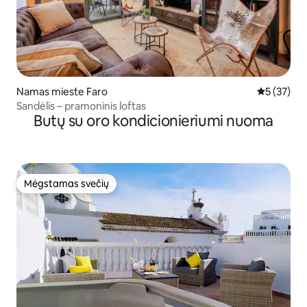
Namas mieste Faro
Vidutinis į
5 (37)
Sandėlis – pramoninis loftas
Butų su oro kondicionieriumi nuoma
Mėgstamas svečių
Mėgstamas svečių