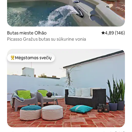
Butas mieste Olhão
Vidutinis įverti
4,89 (146)
Picasso Gražus butas su sūkurine vonia
Mėgstamas svečių
Svečių mėgstamiausias