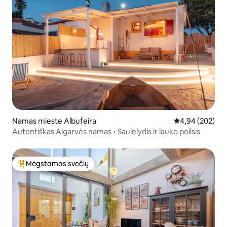
Namas mieste Albufeira
Vidutinis įverti
4,94 (202)
Autentiškas Algarvės namas • Saulėlydis ir lauko poilsis
Mėgstamas svečių
Svečių mėgstamiausias