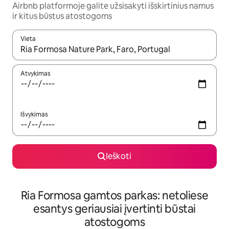
Airbnb platformoje galite užsisakyti išskirtinius namus
ir kitus būstus atostogoms
Vieta
Kai pasirodys paieškos rezultatai, juos naršyti galite naudodam
Atvykimas
Išvykimas
Ieškoti
Ria Formosa gamtos parkas: netoliese
esantys geriausiai įvertinti būstai
atostogoms