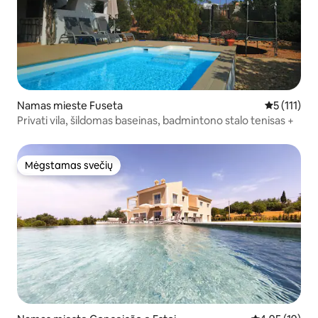
Namas mieste Fuseta
Vidutinis įv
5 (111)
Privati vila, šildomas baseinas, badmintono stalo tenisas +
Mėgstamas svečių
Mėgstamas svečių