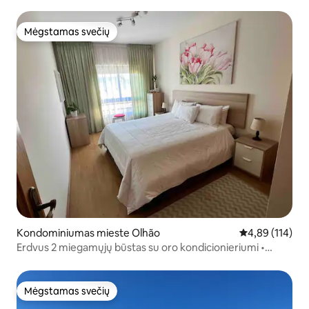
Mėgstamas svečių
Mėgstamas svečių
Kondominiumas mieste Olhão
Vidutinis įverti
4,89 (114)
Erdvus 2 miegamųjų būstas su oro kondicionieriumi •
Pėsčiomis iki Olhão • Tinka šeimoms
Mėgstamas svečių
Mėgstamas svečių