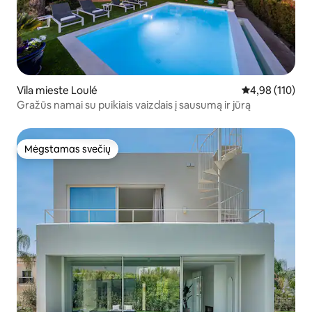
Vila mieste Loulé
Vidutinis įverti
4,98 (110)
Gražūs namai su puikiais vaizdais į sausumą ir jūrą
Mėgstamas svečių
Mėgstamas svečių