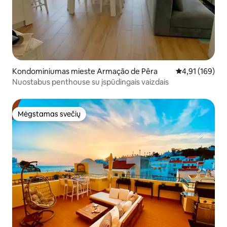
Kondominiumas mieste Armação de Pêra
Vidutinis įverti
4,91 (169)
Nuostabus penthouse su įspūdingais vaizdais
Mėgstamas svečių
Mėgstamas svečių