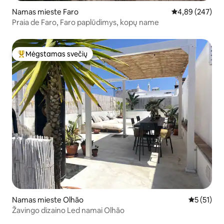
Namas mieste Faro
Vidutinis įverti
4,89 (247)
Praia de Faro, Faro paplūdimys, kopų name
Mėgstamas svečių
Svečių mėgstamiausias
Namas mieste Olhão
Vidutinis į
5 (51)
Žavingo dizaino Led namai Olhão