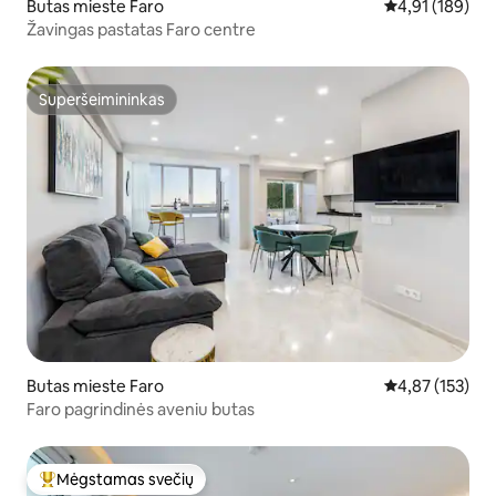
Butas mieste Faro
Vidutinis įverti
4,91 (189)
Žavingas pastatas Faro centre
Superšeimininkas
Superšeimininkas
Butas mieste Faro
Vidutinis įverti
4,87 (153)
Faro pagrindinės aveniu butas
Mėgstamas svečių
Svečių mėgstamiausias