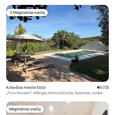
Mėgstamas svečių
Svečių mėgstamiausias
Kotedžas mieste Estoi
Vidutinis į
5 (13)
„Fora Houses“: stilingas šeimos būstas, baseinas, sodas
Mėgstamas svečių
Mėgstamas svečių