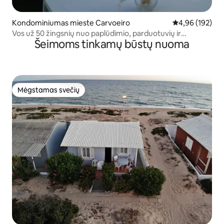
Kondominiumas mieste Carvoeiro
Vidutinis įverti
4,96 (192)
Vos už 50 žingsnių nuo paplūdimio, parduotuvių ir
Šeimoms tinkamų būstų nuoma
restoranų
Mėgstamas svečių
Mėgstamas svečių