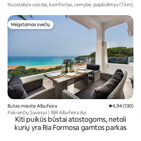
Nuostabūs vaizdai, komfortas, ramybė, paplūdimys (7 km)
Mėgstamas svečių
Mėgstamas svečių
Butas mieste Albufeira
Vidutinis įverti
4,94 (130)
Pakrančių žavesys | 1BR Albufeira Ap
Kiti puikūs būstai atostogoms, netoli
kurių yra Ria Formosa gamtos parkas