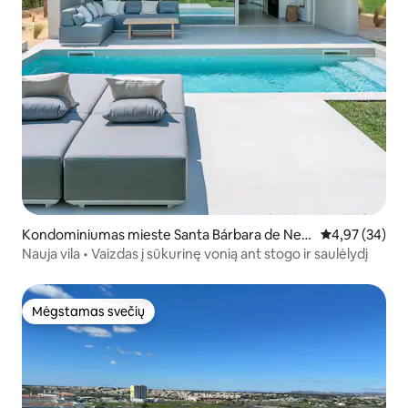
Kondominiumas mieste Santa Bárbara de Nex
Vidutinis įvert
4,97 (34)
e
Nauja vila • Vaizdas į sūkurinę vonią ant stogo ir saulėlydį
Mėgstamas svečių
Mėgstamas svečių