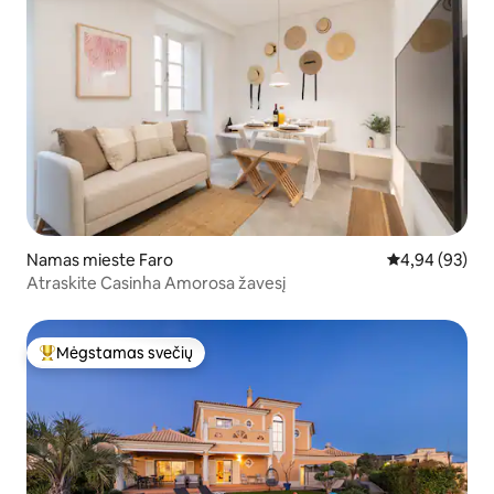
Namas mieste Faro
Vidutinis įvert
4,94 (93)
Atraskite Casinha Amorosa žavesį
Mėgstamas svečių
Svečių mėgstamiausias