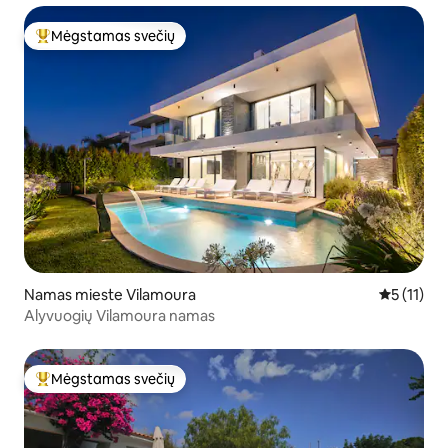
Mėgstamas svečių
Svečių mėgstamiausias
Namas mieste Vilamoura
Vidutinis į
5 (11)
Alyvuogių Vilamoura namas
Mėgstamas svečių
Svečių mėgstamiausias