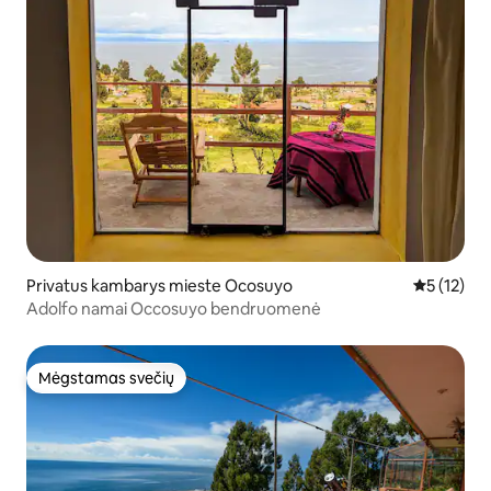
Privatus kambarys mieste Ocosuyo
Vidutinis į
5 (12)
Adolfo namai Occosuyo bendruomenė
Mėgstamas svečių
Mėgstamas svečių