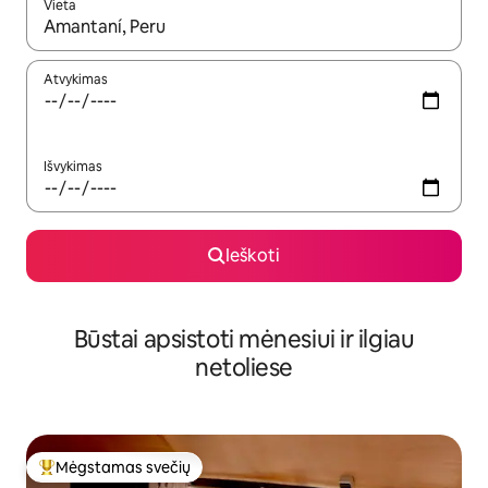
Vieta
Kai pasirodys paieškos rezultatai, juos naršyti galite naudodam
Atvykimas
Išvykimas
Ieškoti
Būstai apsistoti mėnesiui ir ilgiau
netoliese
Mėgstamas svečių
Svečių mėgstamiausias