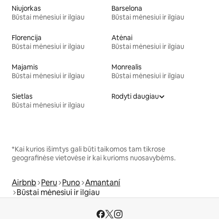
Niujorkas
Barselona
Būstai mėnesiui ir ilgiau
Būstai mėnesiui ir ilgiau
Florencija
Atėnai
Būstai mėnesiui ir ilgiau
Būstai mėnesiui ir ilgiau
Majamis
Monrealis
Būstai mėnesiui ir ilgiau
Būstai mėnesiui ir ilgiau
Sietlas
Rodyti daugiau
Būstai mėnesiui ir ilgiau
*Kai kurios išimtys gali būti taikomos tam tikrose
geografinėse vietovėse ir kai kurioms nuosavybėms.
Airbnb
Peru
Puno
Amantaní
Būstai mėnesiui ir ilgiau