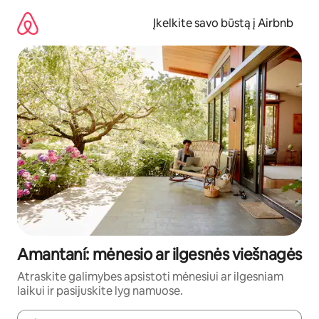
Pereiti
prie
Įkelkite savo būstą į Airbnb
turinio
Amantaní: mėnesio ar ilgesnės viešnagės
Atraskite galimybes apsistoti mėnesiui ar ilgesniam
laikui ir pasijuskite lyg namuose.