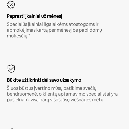
Paprasti įkainiai už mėnesį
Specialūs įkainiai ilgalaikėms atostogoms ir
apmokėjimas kartą per mėnesį be papildomų
mokesčių.*
Būkite užtikrinti dėl savo užsakymo
Šiuos būstus įvertino mūsų patikima svečių
bendruomenė, o klientų aptarnavimo specialistai yra
pasiekiami visą parą visos jūsų viešnagės metu.