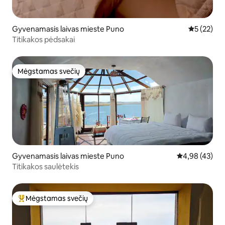
Gyvenamasis laivas mieste Puno
Vidutinis į
5 (22)
Titikakos pėdsakai
Mėgstamas svečių
Mėgstamas svečių
Gyvenamasis laivas mieste Puno
Vidutinis įvert
4,98 (43)
Titikakos saulėtekis
Mėgstamas svečių
Svečių mėgstamiausias