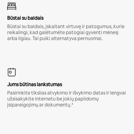
Būstai su baldais
Būstai su baldais, įskaitant virtuvę ir patogumus, kurie
reikalingi, kad galėtumėte patogiai gyventi mėnesį
arba ilgiau. Tai puiki alternatyva pernuomai.
Jums būtinas lankstumas
Pasirinkite tikslias atvykimo ir išvykimo datas ir lengvai
užsisakykite internetu be jokių papildomų
įsipareigojimų ar dokumentų.*