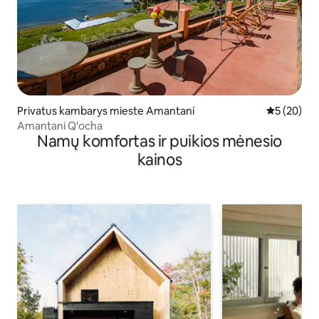
Privatus kambarys mieste Amantaní
Vidutinis įv
5 (20)
Amantani Q'ocha
Namų komfortas ir puikios mėnesio
kainos