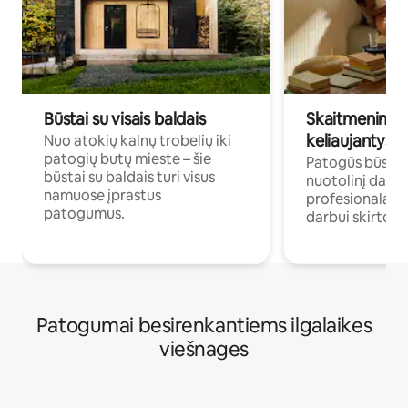
Būstai su visais baldais
Skaitmeniniai k
keliaujantys p
Nuo atokių kalnų trobelių iki
patogių butų mieste – šie
Patogūs būstai 
būstai su baldais turi visus
nuotolinį darb
namuose įprastus
profesionalams 
patogumus.
darbui skirtomi
Patogumai besirenkantiems ilgalaikes
viešnages