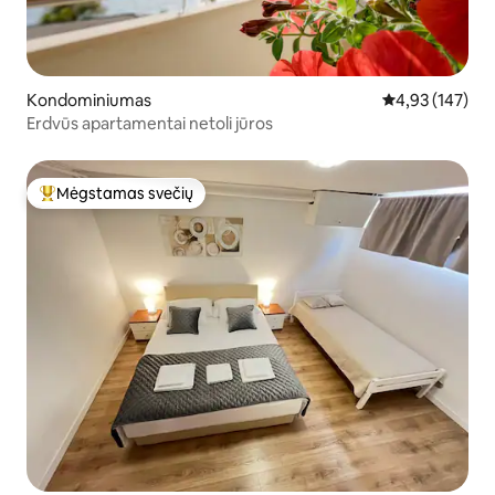
Kondominiumas
Vidutinis įverti
4,93 (147)
Erdvūs apartamentai netoli jūros
Mėgstamas svečių
Svečių mėgstamiausias