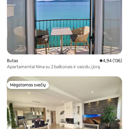
Butas
Vidutinis įverti
4,94 (136)
Apartamentai Nina su 2 balkonais ir vaizdu į jūrą
Mėgstamas svečių
Mėgstamas svečių