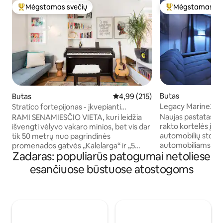
Mėgstamas svečių
Mėgstamas sv
Svečių mėgstamiausias
Svečių mėgstami
Butas
Butas
Vidutinis įvertinimas: 4,99 iš 5, a
4,99 (215)
Legacy Marine2, L
Stratico fortepijonas - įkvepianti
viešnagė senamiestyje
Naujas pastatas (2
RAMI SENAMIESČIO VIETA, kuri leidžia
rakto kortelės įėji
išvengti vėlyvo vakaro minios, bet vis dar
automobilių stovėj
tik 50 metrų nuo pagrindinės
automobiliams. Mi
promenados gatvės „Kalelarga“ ir „5
Zadaras: populiarūs patogumai netoliese
nuo prieplaukos ir 
Bunara“ aikštės su geru restoranu ir
iki Kolovare paplū
barais. GRAŽI SAULĖTA TERASA, puikiai
esančiuose būstuose atostogoms
iki senamiesčio. D
tinkanti pusryčiams, vakarienei, saulės
šviesolaidžio žvai
vonioms ir poilsiui. AR ESATE
LED apšvietimu ir
muzikantas? Tada tikrai naudositės
sistema. Visuose 
mūsų Roland skaitmeniniu fortepijonu,
automatinis oro ko
akustine Fender gitara, ukulele, djembe
Palydovinė televizij
ar šiek tiek perkusijos ir grojate sau