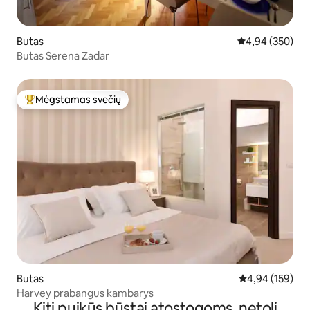
Butas
Vidutinis įverti
4,94 (350)
Butas Serena Zadar
Mėgstamas svečių
Svečių mėgstamiausias
Butas
Vidutinis įverti
4,94 (159)
Harvey prabangus kambarys
Kiti puikūs būstai atostogoms, netoli