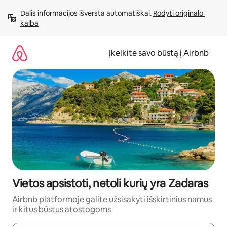
Pereiti
Dalis informacijos išversta automatiškai. 
Rodyti originalo 
prie
kalba
turinio
Įkelkite savo būstą į Airbnb
Vietos apsistoti, netoli kurių yra Zadaras
Airbnb platformoje galite užsisakyti išskirtinius namus
ir kitus būstus atostogoms