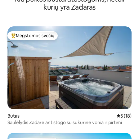
kurių yra Zadaras
Mėgstamas svečių
Svečių mėgstamiausias
Butas
Vidutinis į
5 (18)
Saulėlydis Zadare ant stogo su sūkurine vonia ir pirtimi