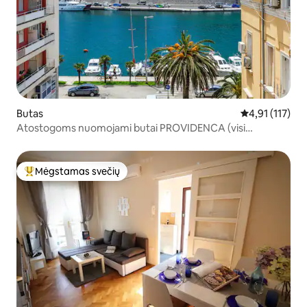
Butas
Vidutinis įvert
4,91 (117)
Atostogoms nuomojami butai PROVIDENCA (visi
kambariai kondicionuojami)
Mėgstamas svečių
Svečių mėgstamiausias