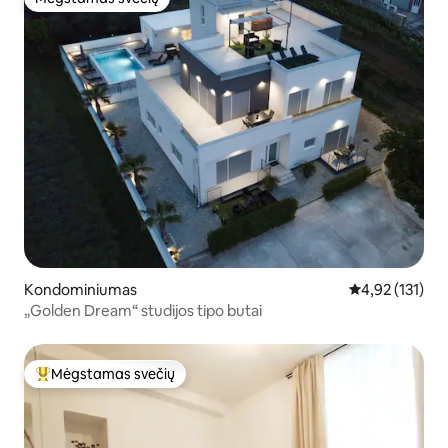
Mėgstamas svečių
Kondominiumas
Vidutinis įverti
4,92 (131)
„Golden Dream“ studijos tipo butai
Mėgstamas svečių
Svečių mėgstamiausias