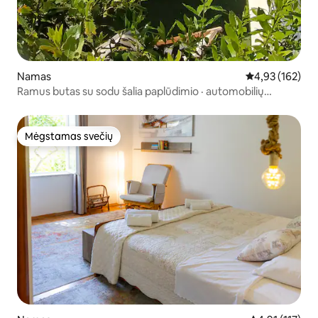
Namas
Vidutinis įverti
4,93 (162)
Ramus butas su sodu šalia paplūdimio · automobilių
stovėjimo aikštelė ir Wi-Fi
Mėgstamas svečių
Mėgstamas svečių