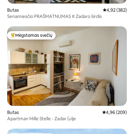
Butas
Vidutinis įverti
4,92 (382)
Senamiesčio PRAŠMATNUMAS # Zadaro širdis
Mėgstamas svečių
Svečių mėgstamiausias
Butas
Vidutinis įverti
4,96 (209)
Apartman Mille Stelle - Zadar {ulje