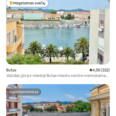
Mėgstamas svečių
Svečių mėgstamiausias
Butas
Vidutinis įverti
4,95 (332)
Vaizdas į jūrą ir miestą! Butas miesto centre+nemokama
automobilių stovėjimo aikštelė
Superšeimininkas
Superšeimininkas