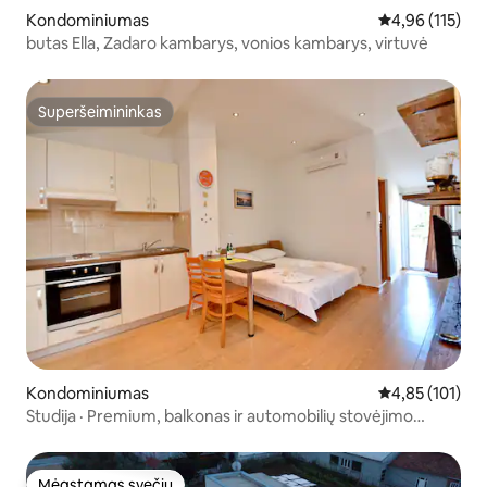
Kondominiumas
Vidutinis įverti
4,96 (115)
butas Ella, Zadaro kambarys, vonios kambarys, virtuvė
Superšeimininkas
Superšeimininkas
Kondominiumas
Vidutinis įverti
4,85 (101)
Studija · Premium, balkonas ir automobilių stovėjimo
aikštelė Zadare
Mėgstamas svečių