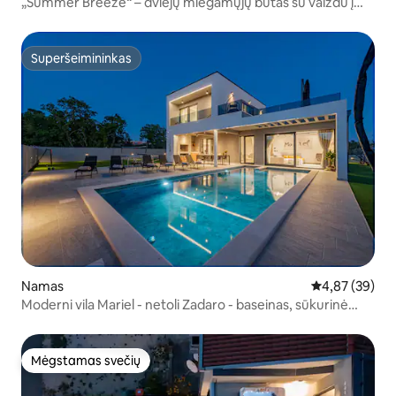
„Summer Breeze“ – dviejų miegamųjų butas su vaizdu į
prieplauką
Superšeimininkas
Superšeimininkas
Namas
Vidutinis įvert
4,87 (39)
Moderni vila Mariel - netoli Zadaro - baseinas, sūkurinė
vonia,sporto salė
Mėgstamas svečių
Mėgstamas svečių