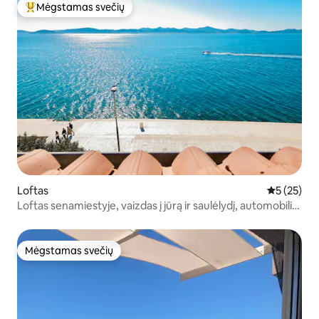
Mėgstamas svečių
Svečių mėgstamiausias
Loftas
Vidutinis į
5 (25)
Loftas senamiestyje, vaizdas į jūrą ir saulėlydį, automobilių
stovėjimo aikštelė
Mėgstamas svečių
Mėgstamas svečių