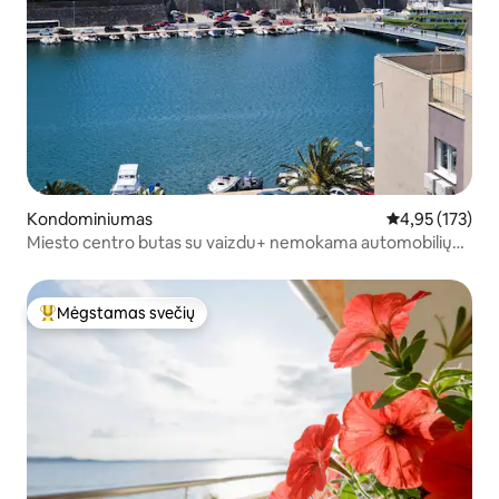
Kondominiumas
Vidutinis įverti
4,95 (173)
Miesto centro butas su vaizdu+ nemokama automobilių
stovėjimo aikštelė gatvėje
Mėgstamas svečių
Svečių mėgstamiausias