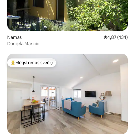
Namas
Vidutinis įverti
4,87 (434)
Danijela Maricic
Mėgstamas svečių
Svečių mėgstamiausias