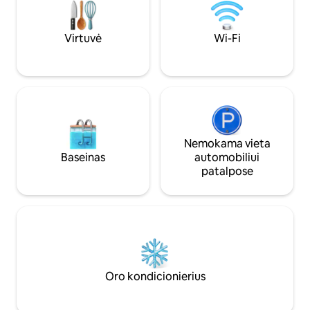
„YouTube“, „Netfl
dainą. LITERATŪROS GERBĖJAI galės
kambaryje. Durų 
mėgautis žymiausių regiono rašytojų
mano daugiabučio 
knygų kolekcija su vertimais į anglų,
Virtuvė
Wi-Fi
vokiečių, prancūzų, ispanų, italų ir
slovėnų kalbas. Įžvalgą apie vietinę
kultūrą sužinosite paskaitę paplūdimyje
arba terasoje. Savo butą įrengėme su
meile, entuziazmu ir viltimi, kad jausitės
patogiai. Su mumis visada galite susisiekti
telefonu (numeris nurodytas
spausdintame instrukcijų vadove). Butas
Nemokama vieta
yra ramioje senamiesčio vietoje, atokiau
Baseinas
automobiliui
nuo minios vėlyvą naktį, bet vos už 50
patalpose
metrų nuo pagrindinės Kalelargos
promenados ir 5 Bunaros aikštės su
populiariu restoranu ir barais.
Oro kondicionierius