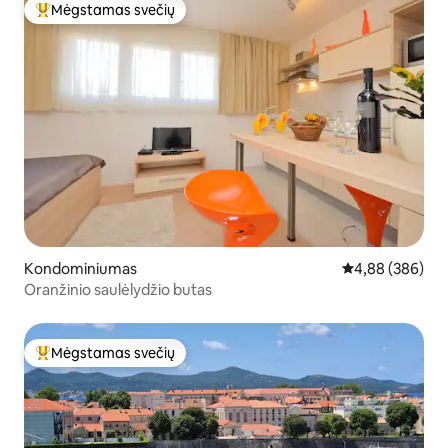
Mėgstamas svečių
Svečių mėgstamiausias
Kondominiumas
Vidutinis įverti
4,88 (386)
Oranžinio saulėlydžio butas
Mėgstamas svečių
Svečių mėgstamiausias