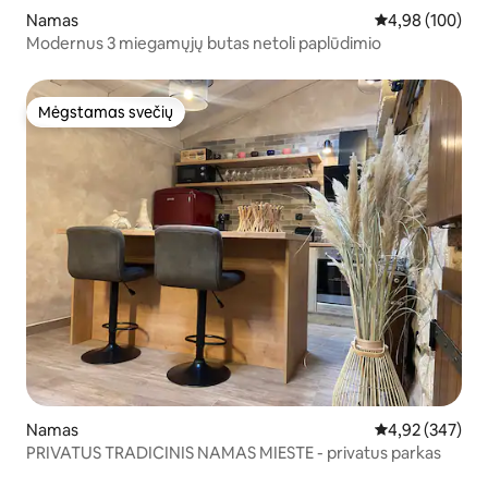
Namas
Vidutinis įverti
4,98 (100)
Modernus 3 miegamųjų butas netoli paplūdimio
Mėgstamas svečių
Mėgstamas svečių
Namas
Vidutinis įverti
4,92 (347)
PRIVATUS TRADICINIS NAMAS MIESTE - privatus parkas