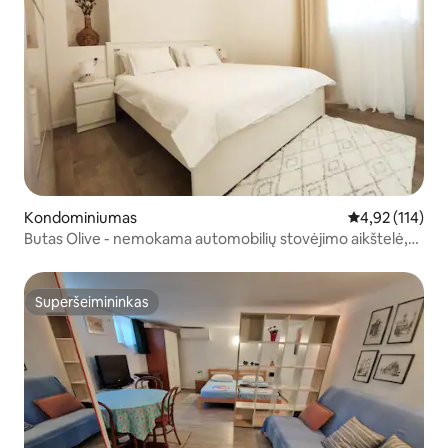
Kondominiumas
Vidutinis įverti
4,92 (114)
Butas Olive - nemokama automobilių stovėjimo aikštelė,
savarankiškas atvykimas,
Superšeimininkas
Superšeimininkas