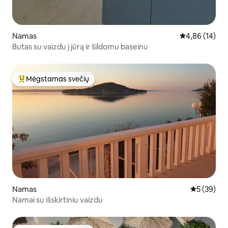
Namas
Vidutinis įvert
4,86 (14)
Butas su vaizdu į jūrą ir šildomu baseinu
Mėgstamas svečių
Svečių mėgstamiausias
Namas
Vidutinis įv
5 (39)
Namai su išskirtiniu vaizdu