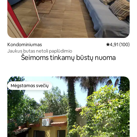
Kondominiumas
Vidutinis įverti
4,91 (100)
Jaukus butas netoli paplūdimio
Šeimoms tinkamų būstų nuoma
Mėgstamas svečių
Mėgstamas svečių