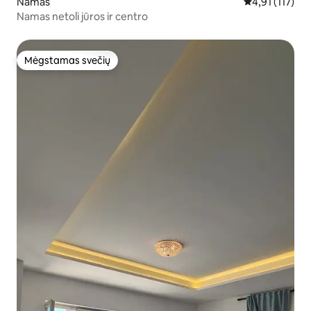
Namas
Vidutinis įvert
4,91 (117)
Namas netoli jūros ir centro
Mėgstamas svečių
Mėgstamas svečių