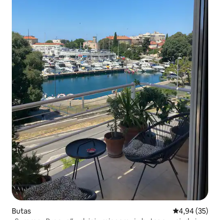
Butas
Vidutinis įvert
4,94 (35)