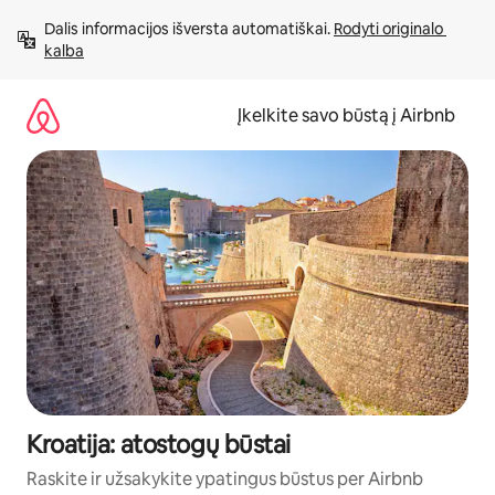
Pereiti
Dalis informacijos išversta automatiškai. 
Rodyti originalo 
prie
kalba
turinio
Įkelkite savo būstą į Airbnb
Kroatija: atostogų būstai
Raskite ir užsakykite ypatingus būstus per Airbnb