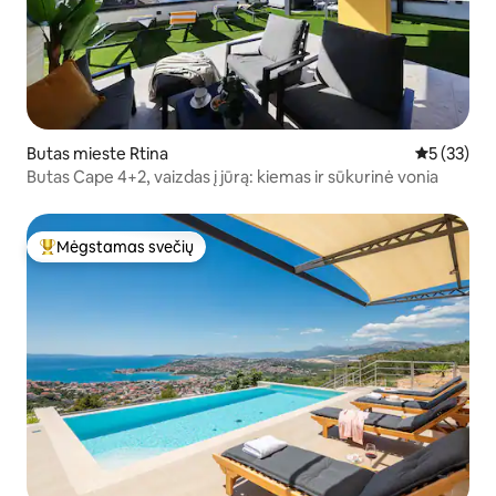
Butas mieste Rtina
Vidutinis į
5 (33)
Butas Cape 4+2, vaizdas į jūrą: kiemas ir sūkurinė vonia
Mėgstamas svečių
Svečių mėgstamiausias