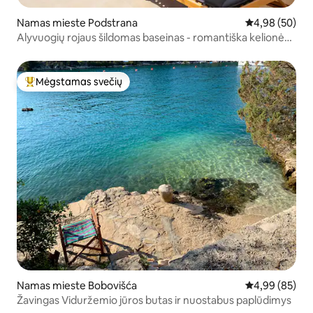
Namas mieste Podstrana
Vidutinis įvert
4,98 (50)
Alyvuogių rojaus šildomas baseinas - romantiška kelionė
dviems
Mėgstamas svečių
Svečių mėgstamiausias
Namas mieste Bobovišća
Vidutinis įvert
4,99 (85)
Žavingas Viduržemio jūros butas ir nuostabus paplūdimys