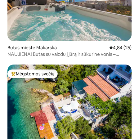
Butas mieste Makarska
Vidutinis įvert
4,84 (25)
NAUJIENA! Butas su vaizdu į jūrą ir sūkurine vonia –
Makarska Nr. 2
Mėgstamas svečių
Svečių mėgstamiausias