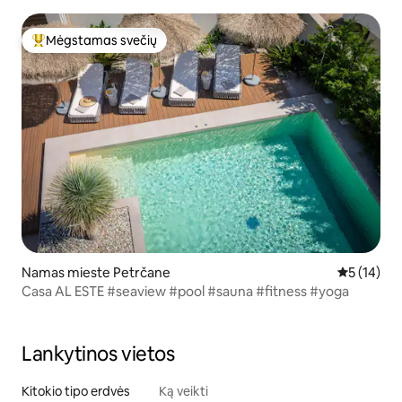
Mėgstamas svečių
Svečių mėgstamiausias
Namas mieste Petrčane
Vidutinis į
5 (14)
Casa AL ESTE #seaview #pool #sauna #fitness #yoga
Lankytinos vietos
Kitokio tipo erdvės
Ką veikti