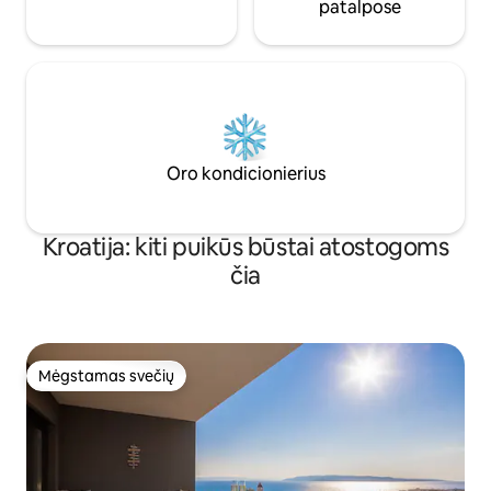
patalpose
Oro kondicionierius
Kroatija: kiti puikūs būstai atostogoms
čia
Mėgstamas svečių
Mėgstamas svečių