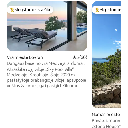
Mėgstamas svečių
Mėgstamas sv
Svečių mėgstamiausias
Svečių mėgstami
Vila mieste Lovran
Vidutinis įvertinimas: 5 iš 5, 
5 (30)
Dangaus baseino vila Medveja: šildomas
baseinas, SPA, vaizdas į jūrą
Atraskite rojų viloje „Sky Pool Villa“
Medvejoje, Kroatijoje! Šioje 2020 m.
pastatytoje prabangioje viloje, apsuptoje
vešlios žalumos, gali pasigirti šildomu
begalybės baseinu, iš kurio atsiveria
kvapą gniaužiantys vaizdai į Quarnaro
įlanką. Mėgaukitės sūkurine vonia, sauna
ir vakariene ant kepsninės erdvioje
terasoje ir privačiame sode. Viduje
Namas mieste Sta
mėgaukitės modernia virtuve, jaukia
Privatus mūrinis na
svetaine su 70 colių HDTV ir dviem
Ramybės kupina v
„Stone House“ yra 