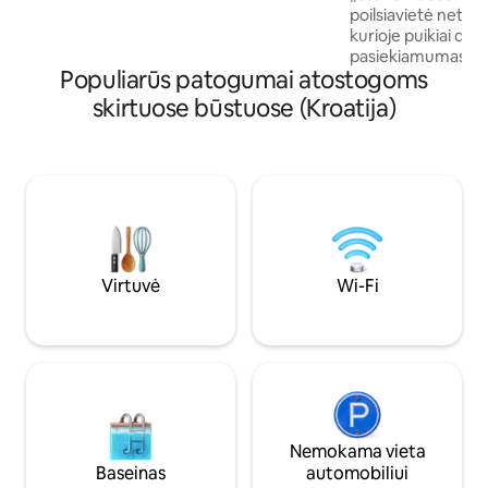
elegantiškais miegamaisiais. Kiekviena
poilsiavietė netoli
akimirka žada ramybę ir nepamirštamus
kurioje puikiai de
prisiminimus. Užsisakykite dabar ir
pasiekiamumas. Apsuptas nepaliestos
mėgaukitės puikiu pabėgimu!
Populiarūs patogumai atostogoms
gamtos ir alyvmedž
akmeninis namas kv
skirtuose būstuose (Kroatija)
tempą ir atgauti ry
girdėdami jūros oš
vaizdą bei praleisk
ramybėje, atokiau 
triukšmo. Iki įėjimo prie jūros vos 5
minutės kelio pėsč
kalno, kur rasite r
maudymosi vietą a
Virtuvė
Wi-Fi
Nemokama vieta
Baseinas
automobiliui