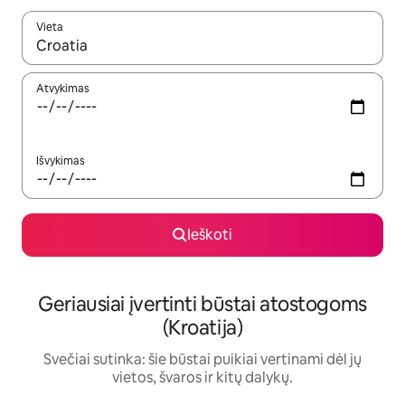
Vieta
Kai pasirodys paieškos rezultatai, juos naršyti galite naudodam
Atvykimas
Išvykimas
Ieškoti
Geriausiai įvertinti būstai atostogoms
(Kroatija)
Svečiai sutinka: šie būstai puikiai vertinami dėl jų
vietos, švaros ir kitų dalykų.