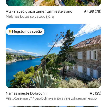
Atskiri svečių apartamentai mieste Slano
Vidutinis įvert
4,99 (78)
Mėlynas butas su vaizdu į jūrą
Mėgstamas svečių
Svečių mėgstamiausias
Namas mieste Dubrovnik
Vidutinis į
5 (25)
Vila „Rosemary“ / paplūdimys ir jūra / netoli senamiesčio