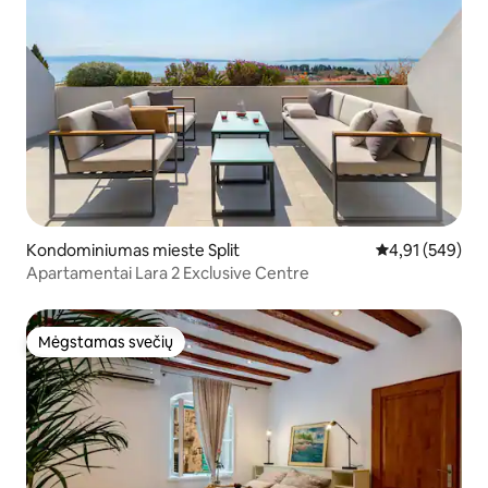
Kondominiumas mieste Split
Vidutinis įverti
4,91 (549)
Apartamentai Lara 2 Exclusive Centre
Mėgstamas svečių
Mėgstamas svečių