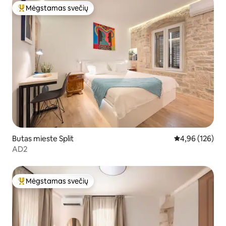
Mėgstamas svečių
Svečių mėgstamiausias
Butas mieste Split
Vidutinis įverti
4,96 (126)
AD2
Mėgstamas svečių
Svečių mėgstamiausias