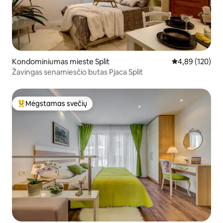
Kondominiumas mieste Split
Vidutinis įverti
4,89 (120)
Žavingas senamiesčio butas Pjaca Split
Mėgstamas svečių
Svečių mėgstamiausias