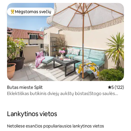
Mėgstamas svečių
Svečių mėgstamiausias
Butas mieste Split
Vidutinis įv
5 (122)
Eklektiškas butikinis dviejų aukštų būstas|Stogo saulės
terasa| 3 oro kondicionieriai
Lankytinos vietos
Netoliese esančios populiariausios lankytinos vietos