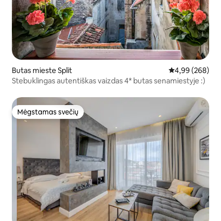
Butas mieste Split
Vidutinis įverti
4,99 (268)
Stebuklingas autentiškas vaizdas 4* butas senamiestyje :)
Mėgstamas svečių
Mėgstamas svečių