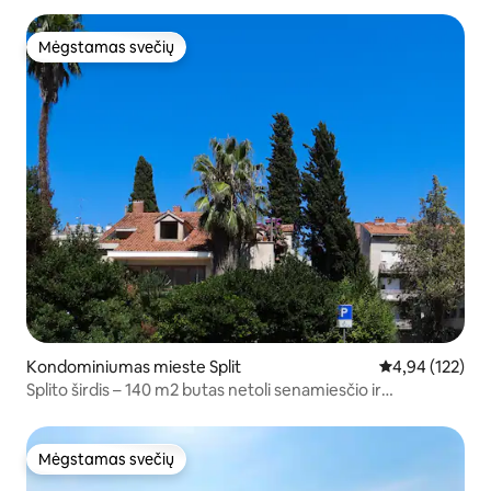
Mėgstamas svečių
Mėgstamas svečių
Kondominiumas mieste Split
Vidutinis įverti
4,94 (122)
Splito širdis – 140 m2 butas netoli senamiesčio ir
paplūdimio
Mėgstamas svečių
Mėgstamas svečių