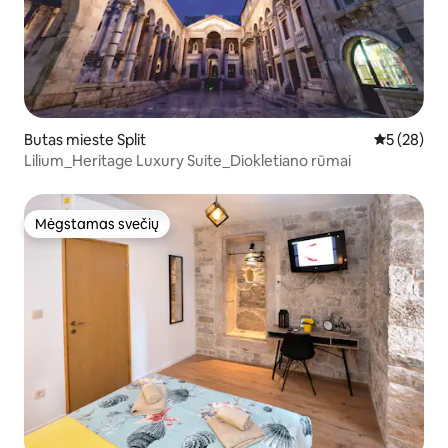
Butas mieste Split
Vidutinis įv
5 (28)
Lilium_Heritage Luxury Suite_Diokletiano rūmai
Mėgstamas svečių
Mėgstamas svečių