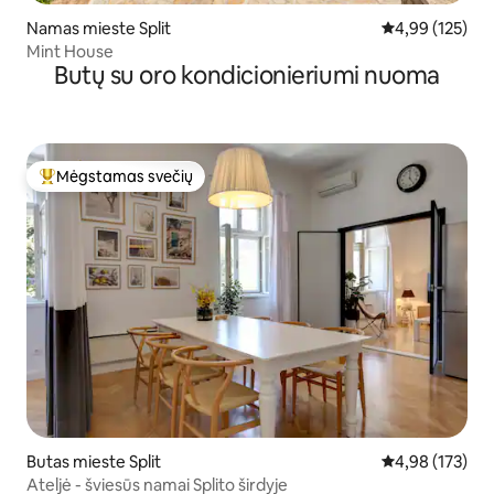
Namas mieste Split
Vidutinis įverti
4,99 (125)
Mint House
Butų su oro kondicionieriumi nuoma
Mėgstamas svečių
Svečių mėgstamiausias
Butas mieste Split
Vidutinis įverti
4,98 (173)
Ateljė - šviesūs namai Splito širdyje