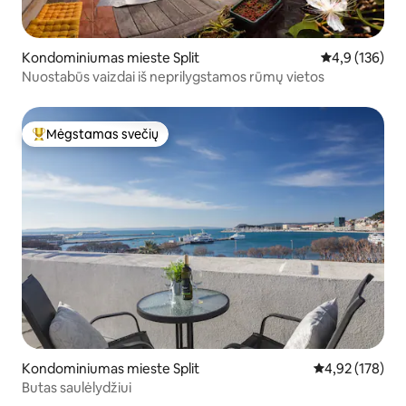
Kondominiumas mieste Split
Vidutinis įvert
4,9 (136)
Nuostabūs vaizdai iš neprilygstamos rūmų vietos
Mėgstamas svečių
Svečių mėgstamiausias
Kondominiumas mieste Split
Vidutinis įverti
4,92 (178)
Butas saulėlydžiui