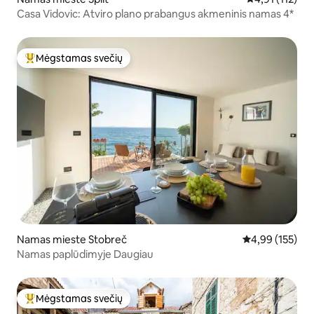
Casa Vidovic: Atviro plano prabangus akmeninis namas 4*
Mėgstamas svečių
Svečių mėgstamiausias
Namas mieste Stobreč
Vidutinis įverti
4,99 (155)
Namas paplūdimyje Daugiau
Mėgstamas svečių
Svečių mėgstamiausias