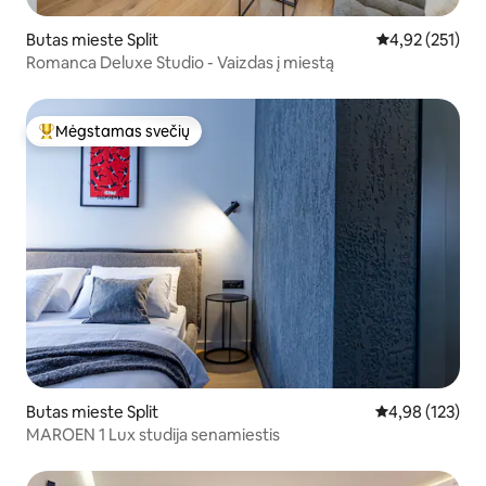
Butas mieste Split
Vidutinis įverti
4,92 (251)
Romanca Deluxe Studio - Vaizdas į miestą
Mėgstamas svečių
Svečių mėgstamiausias
Butas mieste Split
Vidutinis įverti
4,98 (123)
MAROEN 1 Lux studija senamiestis