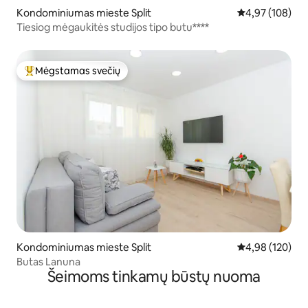
Kondominiumas mieste Split
Vidutinis įverti
4,97 (108)
Tiesiog mėgaukitės studijos tipo butu****
Mėgstamas svečių
Svečių mėgstamiausias
Kondominiumas mieste Split
Vidutinis įverti
4,98 (120)
Butas Lanuna
Šeimoms tinkamų būstų nuoma