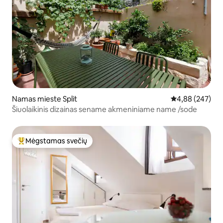
Namas mieste Split
Vidutinis įverti
4,88 (247)
Šiuolaikinis dizainas sename akmeniniame name /sode
Mėgstamas svečių
Svečių mėgstamiausias