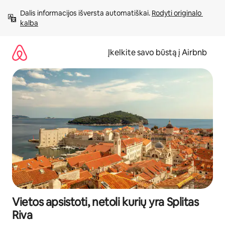
Pereiti
Dalis informacijos išversta automatiškai. 
Rodyti originalo 
prie
kalba
turinio
Įkelkite savo būstą į Airbnb
Vietos apsistoti, netoli kurių yra Splitas
Riva