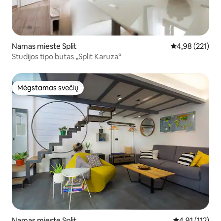
Namas mieste Split
Vidutinis įverti
4,98 (221)
Studijos tipo butas „Split Karuza“
Mėgstamas svečių
Mėgstamas svečių
Namas mieste Split
Vidutinis įvert
4,91 (112)