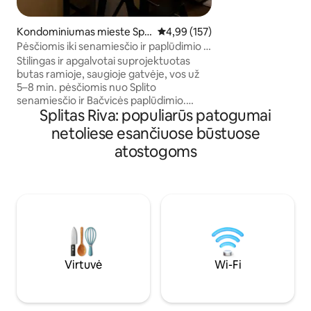
širdyje, tarp Romos 
Žmonių aikštės, ne
Belfrio bažnyčios i
Kondominiumas mieste Spli
Vidutinis įvertinimas: 4,99 iš 5, a
4,99 (157)
katedros. Mėgaukit
t
Pėsčiomis iki senamiesčio ir paplūdimio ·
kurioje susipina sen
Ramus modernus butas · OM
Stilingas ir apgalvotai suprojektuotas
šiuolaikinis komfor
butas ramioje, saugioje gatvėje, vos už
5–8 min. pėsčiomis nuo Splito
senamiesčio ir Bačvicės paplūdimio.
Splitas Riva: populiarūs patogumai
Kompaktiškas, bet pilnai įrengtas su
viskuo, ko reikia – šildomomis grindimis,
netoliese esančiuose būstuose
oro kondicionieriumi kiekviename
atostogoms
kambaryje, skalbykle / džiovykle ir kt.
Puikiai tinka poroms ar mažoms
šeimoms. Viskas pasiekiama pėsčiomis,
todėl daugumai svečių automobilis
nereikalingas. ✔ 5–8 min. pėsčiomis iki
senamiesčio ir paplūdimio ✔ Tylus,
saugus rajonas ✔ Stilinga, pilnai įrengta
erdvė ✔ Šildomos grindys ir skalbyklė /
džiovyklė ✔ Oro kondicionierius
Virtuvė
Wi-Fi
kiekviename kambaryje