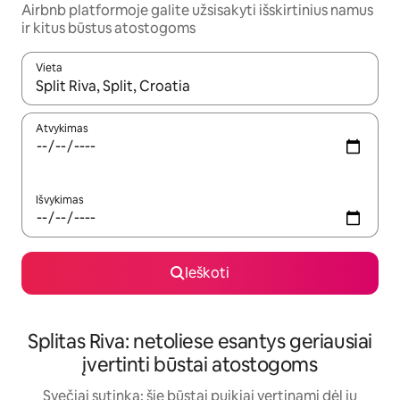
Airbnb platformoje galite užsisakyti išskirtinius namus
ir kitus būstus atostogoms
Vieta
Kai pasirodys paieškos rezultatai, juos naršyti galite naudodam
Atvykimas
Išvykimas
Ieškoti
Splitas Riva: netoliese esantys geriausiai
įvertinti būstai atostogoms
Svečiai sutinka: šie būstai puikiai vertinami dėl jų