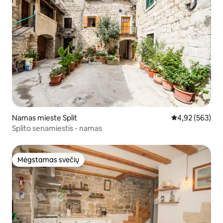
Namas mieste Split
Vidutinis įverti
4,92 (563)
Splito senamiestis - namas
Mėgstamas svečių
Mėgstamas svečių