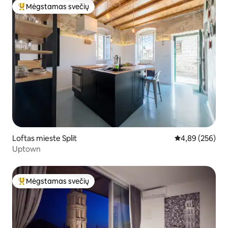
Mėgstamas svečių
Svečių mėgstamiausias
Loftas mieste Split
Vidutinis įverti
4,89 (256)
Uptown
Mėgstamas svečių
Svečių mėgstamiausias