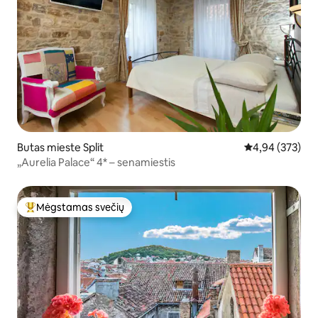
Butas mieste Split
Vidutinis įverti
4,94 (373)
„Aurelia Palace“ 4* – senamiestis
Mėgstamas svečių
Svečių mėgstamiausias