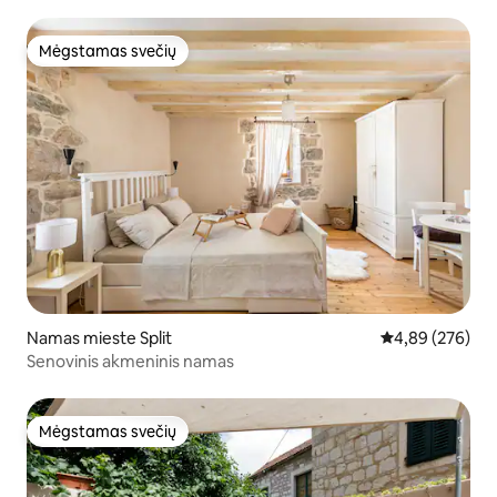
Mėgstamas svečių
Mėgstamas svečių
Namas mieste Split
Vidutinis įverti
4,89 (276)
Senovinis akmeninis namas
Mėgstamas svečių
Mėgstamas svečių