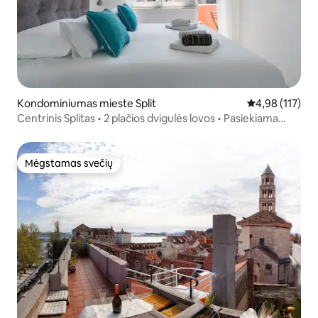
Kondominiumas mieste Split
Vidutinis įverti
4,98 (117)
Centrinis Splitas • 2 plačios dvigulės lovos • Pasiekiama
pėsčiomis • Balkonas
Mėgstamas svečių
Mėgstamas svečių