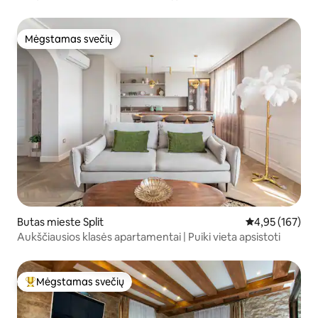
Mėgstamas svečių
Mėgstamas svečių
Butas mieste Split
Vidutinis įverti
4,95 (167)
Aukščiausios klasės apartamentai | Puiki vieta apsistoti
Mėgstamas svečių
Svečių mėgstamiausias