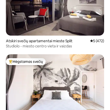
Atskiri svečių apartamentai mieste Split
Vidutinis įve
5 (472)
Studiolo - miesto centro vieta ir vaizdas
Mėgstamas svečių
Svečių mėgstamiausias