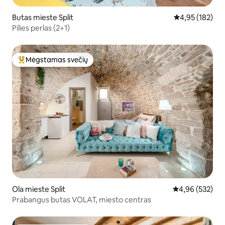
Butas mieste Split
Vidutinis įverti
4,95 (182)
Pilies perlas (2+1)
Mėgstamas svečių
Svečių mėgstamiausias
Ola mieste Split
Vidutinis įverti
4,96 (532)
Prabangus butas VOLAT, miesto centras