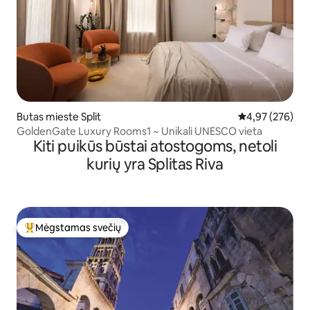
Butas mieste Split
Vidutinis įverti
4,97 (276)
GoldenGate Luxury Rooms1 ~ Unikali UNESCO vieta
Kiti puikūs būstai atostogoms, netoli
kurių yra Splitas Riva
Mėgstamas svečių
Svečių mėgstamiausias