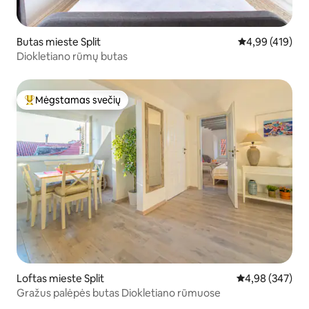
Butas mieste Split
Vidutinis įverti
4,99 (419)
Diokletiano rūmų butas
Mėgstamas svečių
Svečių mėgstamiausias
Loftas mieste Split
Vidutinis įverti
4,98 (347)
Gražus palėpės butas Diokletiano rūmuose