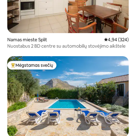
Namas mieste Split
Vidutinis įverti
4,94 (324)
Nuostabus 2 BD centre su automobilių stovėjimo aikštele
Mėgstamas svečių
Svečių mėgstamiausias