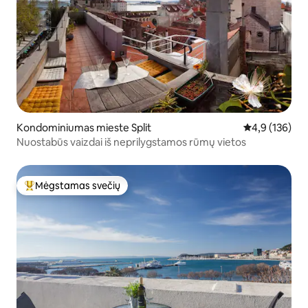
Kondominiumas mieste Split
Vidutinis įvert
4,9 (136)
Nuostabūs vaizdai iš neprilygstamos rūmų vietos
Mėgstamas svečių
Svečių mėgstamiausias