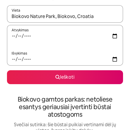
Vieta
Kai pasirodys paieškos rezultatai, juos naršyti galite naudodam
Atvykimas
Išvykimas
Ieškoti
Biokovo gamtos parkas: netoliese
esantys geriausiai įvertinti būstai
atostogoms
Svečiai sutinka: šie būstai puikiai vertinami dėl jų