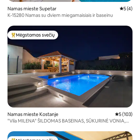
Namas mieste Supetar
Vidutinis 
5 (4)
K-15280 Namas su dviem miegamaisiais ir baseinu
Mėgstamas svečių
Svečių mėgstamiausias
Namas mieste Kostanje
Vidutinis įve
5 (103)
"Vila MILENA" ŠILDOMAS BASEINAS, SŪKURINĖ VONIA,
kepsninė, VAIZDAS Į JŪRĄ!