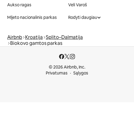
Aukso ragas
Veli Varoš
Mljeto nacionalinis parkas
Rodyti daugiau
Airbnb
Kroatija
Splito–Dalmatija
Biokovo gamtos parkas
© 2026 Airbnb, Inc.
Privatumas
Sąlygos