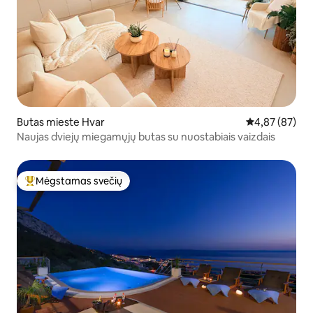
Butas mieste Hvar
Vidutinis įvert
4,87 (87)
Naujas dviejų miegamųjų butas su nuostabiais vaizdais
Mėgstamas svečių
Svečių mėgstamiausias