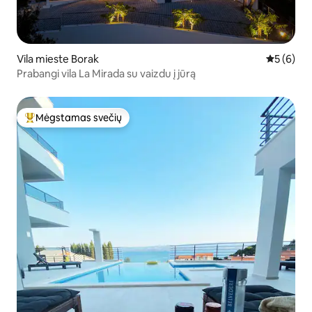
Vila mieste Borak
Vidutinis 
5 (6)
Prabangi vila La Mirada su vaizdu į jūrą
Mėgstamas svečių
Svečių mėgstamiausias