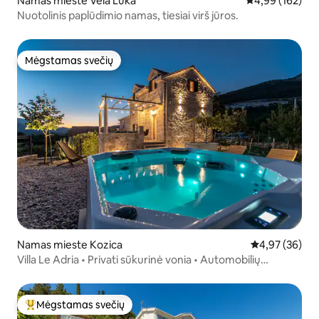
Namas mieste Vela Luka
Vidutinis įverti
4,99 (162)
Nuotolinis paplūdimio namas, tiesiai virš jūros.
Mėgstamas svečių
Mėgstamas svečių
Namas mieste Kozica
Vidutinis įvert
4,97 (36)
Villa Le Adria • Privati sūkurinė vonia • Automobilių
stovėjimo aikštelė paplūdimyje
Mėgstamas svečių
Svečių mėgstamiausias