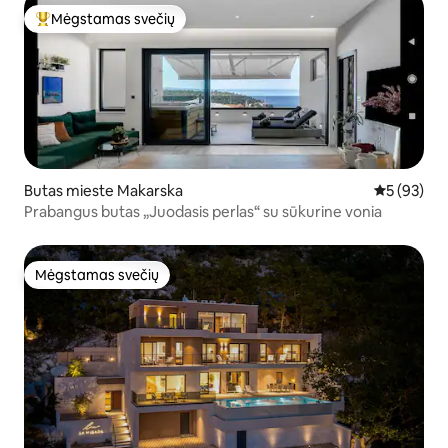
Mėgstamas svečių
Svečių mėgstamiausias
Butas mieste Makarska
Vidutinis įv
5 (93)
Prabangus butas „Juodasis perlas“ su sūkurine vonia
Mėgstamas svečių
Mėgstamas svečių