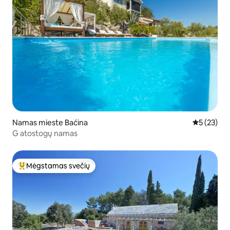
Namas mieste Baćina
Vidutinis į
5 (23)
G atostogų namas
Mėgstamas svečių
Svečių mėgstamiausias