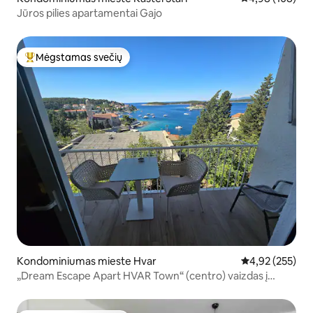
Jūros pilies apartamentai Gajo
Mėgstamas svečių
Svečių mėgstamiausias
Kondominiumas mieste Hvar
Vidutinis įverti
4,92 (255)
„Dream Escape Apart HVAR Town“ (centro) vaizdas į
JŪRĄ