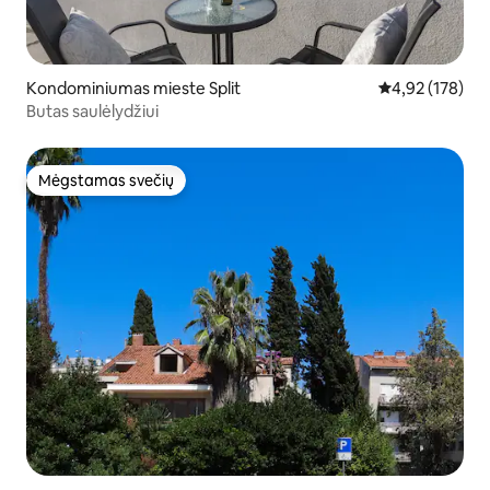
Kondominiumas mieste Split
Vidutinis įverti
4,92 (178)
Butas saulėlydžiui
Mėgstamas svečių
Mėgstamas svečių