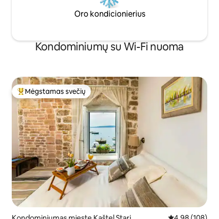
Oro kondicionierius
Kondominiumų su Wi-Fi nuoma
Mėgstamas svečių
Svečių mėgstamiausias
Kondominiumas mieste Kaštel Stari
Vidutinis įverti
4,98 (108)