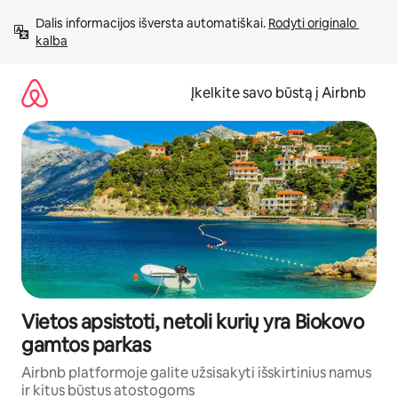
Pereiti
Dalis informacijos išversta automatiškai. 
Rodyti originalo 
prie
kalba
turinio
Įkelkite savo būstą į Airbnb
Vietos apsistoti, netoli kurių yra Biokovo
gamtos parkas
Airbnb platformoje galite užsisakyti išskirtinius namus
ir kitus būstus atostogoms