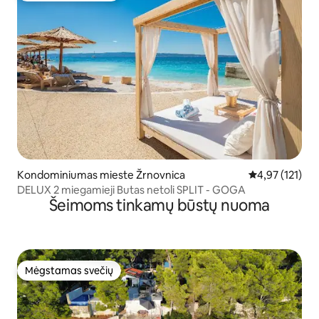
Kondominiumas mieste Žrnovnica
Vidutinis įverti
4,97 (121)
DELUX 2 miegamieji Butas netoli SPLIT - GOGA
Šeimoms tinkamų būstų nuoma
Mėgstamas svečių
Mėgstamas svečių