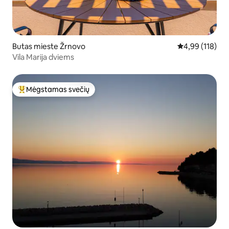
Butas mieste Žrnovo
Vidutinis įverti
4,99 (118)
Vila Marija dviems
Mėgstamas svečių
Svečių mėgstamiausias