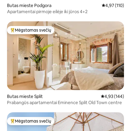
Butas mieste Podgora
Vidutinis įverti
4,97 (110)
Apartamentai pirmoje eilėje iki jūros 4+2
Mėgstamas svečių
Svečių mėgstamiausias
Butas mieste Split
Vidutinis įverti
4,93 (144)
Prabangūs apartamentai Eminence Split Old Town centre
Mėgstamas svečių
Svečių mėgstamiausias