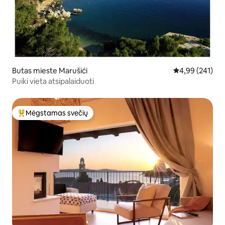
Butas mieste Marušići
Vidutinis įverti
4,99 (241)
Puiki vieta atsipalaiduoti
Mėgstamas svečių
Svečių mėgstamiausias