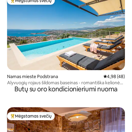
Mėgstamas svečių
Svečių mėgstamiausias
Namas mieste Podstrana
Vidutinis įvert
4,98 (48)
Alyvuogių rojaus šildomas baseinas - romantiška kelionė
Butų su oro kondicionieriumi nuoma
dviems
Mėgstamas svečių
Svečių mėgstamiausias