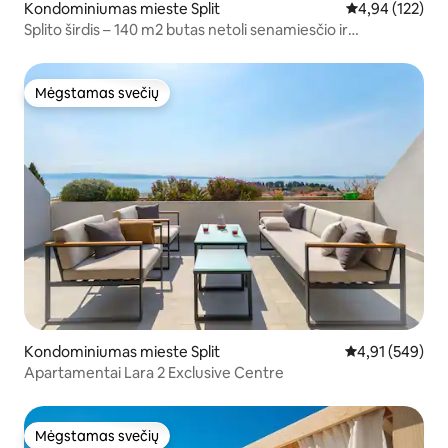
Kondominiumas mieste Split
Vidutinis įverti
4,94 (122)
Splito širdis – 140 m2 butas netoli senamiesčio ir
paplūdimio
Mėgstamas svečių
Mėgstamas svečių
Kondominiumas mieste Split
Vidutinis įverti
4,91 (549)
Apartamentai Lara 2 Exclusive Centre
Mėgstamas svečių
Mėgstamas svečių