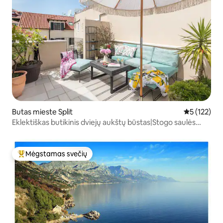
Butas mieste Split
Vidutinis įv
5 (122)
Eklektiškas butikinis dviejų aukštų būstas|Stogo saulės
terasa| 3 oro kondicionieriai
Mėgstamas svečių
Svečių mėgstamiausias