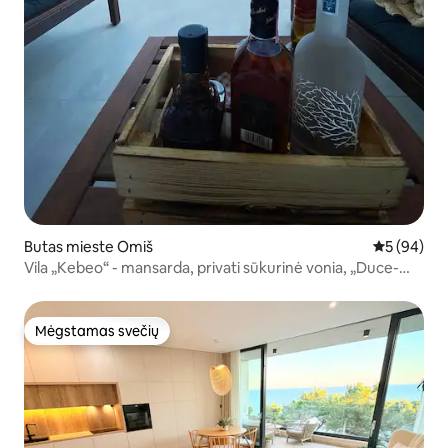
Butas mieste Omiš
Vidutinis įv
5 (94)
Vila „Kebeo“ - mansarda, privati sūkurinė vonia, „Duce-
Omis“
Mėgstamas svečių
Mėgstamas svečių