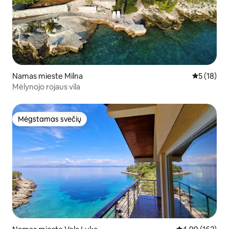
Namas mieste Milna
Vidutinis į
5 (18)
Mėlynojo rojaus vila
Mėgstamas svečių
Mėgstamas svečių