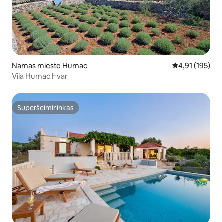
Namas mieste Humac
Vidutinis įverti
4,91 (195)
Vila Humac Hvar
Superšeimininkas
Superšeimininkas