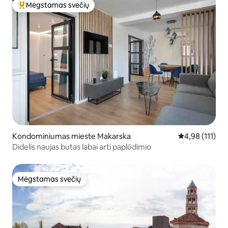
Mėgstamas svečių
Svečių mėgstamiausias
Kondominiumas mieste Makarska
Vidutinis įverti
4,98 (111)
Didelis naujas butas labai arti paplūdimio
Mėgstamas svečių
Mėgstamas svečių