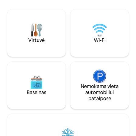
paplūdimio, į kurį jus kviečia krištolo
šeimoms, poroms 
skaidrumo vandenys. Atraskite
kelių minučių kelio
geriausias Kroatijos vietas namuose,
restoranų. Atsipalaiduokite, pasikraukite
kurie yra tokie reti, kaip ir nuostabūs, ir
ir pasinerkite į Adr
patirkite atostogas, kurios tikrai tinka
karaliui.
Virtuvė
Wi-Fi
Nemokama vieta
Baseinas
automobiliui
patalpose