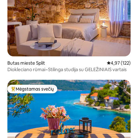
Butas mieste Split
Vidutinis įverti
4,97 (122)
Diokleciano rūmai~Stilinga studija su GELEŽINIAIS vartais
Mėgstamas svečių
Svečių mėgstamiausias