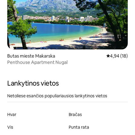
Butas mieste Makarska
Vidutinis įvert
4,94 (18)
Penthouse Apartment Nugal
Lankytinos vietos
Netoliese esančios populiariausios lankytinos vietos
Hvar
Bračas
Vis
Punta rata