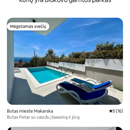
Mėgstamas svečių
Mėgstamas svečių
Butas mieste Makarska
Vidutinis į
5 (16)
Butas Petar su vaizdu į baseiną ir jūrą