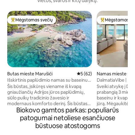
vietos, švaros ir kitų dalykų.
Mėgstamas svečių
Mėgstamas sv
Svečių mėgstamiausias
Svečių mėgstami
Butas mieste Marušići
Vidutinis įvertinimas: 5 iš 5, 
5 (62)
Namas mieste Čel
Išskirtinis paplūdimio namas su baseinu
DalmatiaVibe | 3 mi
nuošalioje įlankoje!
Vaizdas
Šis būstas, įsikūręs viename iš kvapą
Sveiki atvykę į Dalm
gniaužiančių Adrijos jūros paplūdimių,
prabangią 3 miegam
siūlo puikų tradicinio žavesio ir
baseinu ir kvapą gn
modernaus komforto derinį. Šis būstas
jūrą. Mėgaukitės moderniu dizainu,
Biokovo gamtos parkas: populiarūs
yra retas perlas, vienas iš nedaugelio
visišku privatumu 
išlikusių tokioje idiliškoje vietoje.
gyvenamojoje erdvė
patogumai netoliese esančiuose
Įsivaizduokite, kad atsibundate nuo
virtuve, oro kondic
būstuose atostogoms
raminančių jūros garsų, vos už kelių
belaidžiu internetu 
žingsnių nuo nepriekaištingo akmenukų
tinkančia saulėlydžiams. Tai p