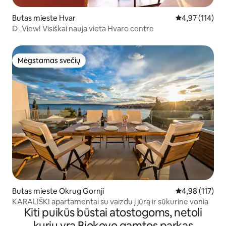
Butas mieste Hvar
Vidutinis įverti
4,97 (114)
D_View! Visiškai nauja vieta Hvaro centre
Mėgstamas svečių
Mėgstamas svečių
Butas mieste Okrug Gornji
Vidutinis įverti
4,98 (117)
KARALIŠKI apartamentai su vaizdu į jūrą ir sūkurine vonia
Kiti puikūs būstai atostogoms, netoli
kurių yra Biokovo gamtos parkas