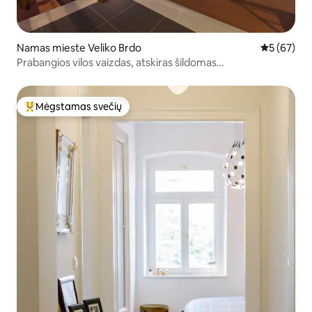
Namas mieste Veliko Brdo
Vidutinis įv
5 (67)
Prabangios vilos vaizdas, atskiras šildomas
baseinas,sūkurinė vonia,treniruoklių salė
Mėgstamas svečių
Svečių mėgstamiausias