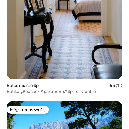
Butas mieste Split
Vidutinis į
5 (11)
Butikai „Peacock Apartments“ Splite | Centre
Mėgstamas svečių
Mėgstamas svečių