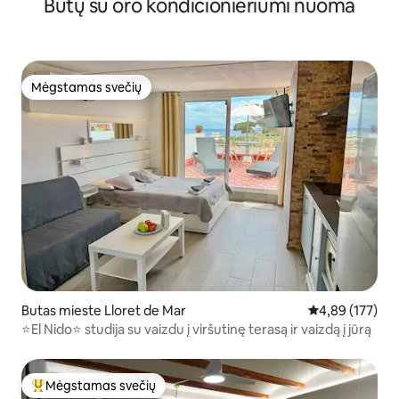
Butų su oro kondicionieriumi nuoma
Mėgstamas svečių
Mėgstamas svečių
Butas mieste Lloret de Mar
Vidutinis įverti
4,89 (177)
⭐️El Nido⭐️ studija su vaizdu į viršutinę terasą ir vaizdą į jūrą
Mėgstamas svečių
Svečių mėgstamiausias