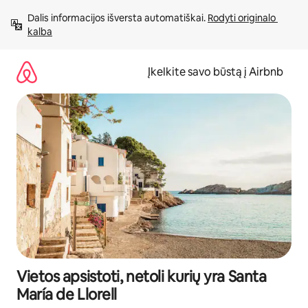
Pereiti
Dalis informacijos išversta automatiškai. 
Rodyti originalo 
prie
kalba
turinio
Įkelkite savo būstą į Airbnb
Vietos apsistoti, netoli kurių yra Santa
María de Llorell