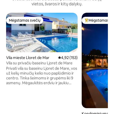
vietos, švaros ir kitų dalykų.
Mėgstamas svečių
Mėgstamas sv
Mėgstamas svečių
Svečių mėgstami
Vila mieste Lloret de Mar
Vidutinis įvertinimas: 4,92 iš 5, a
4,92 (153)
Vila su privačiu baseinu Ljoret de Mare
Privati vila su baseinu Ljoret de Mare, vos
už kelių minučių kelio nuo paplūdimio ir
centro. Tinka šeimoms ir grupėms iki 9
asmenų. Mėgaukitės erdviu ir jaukiu
namu su privačiu baseinu, didele lauko
zona su kepsnine bendriems valgymams
ir laisvalaikio zonomis (stalo tenisas ir
krepšinis). Puikiai tinka trumpoms
išvykoms ir atostogoms Kosta Bravos
pakrantėje, nes čia rasi ramybės,
Kondominiumas m