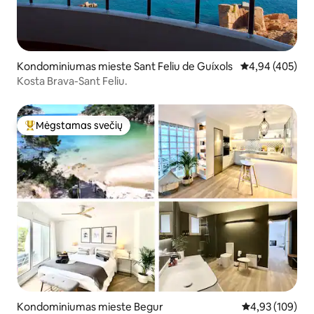
Kondominiumas mieste Sant Feliu de Guíxols
Vidutinis įverti
4,94 (405)
Kosta Brava-Sant Feliu.
Mėgstamas svečių
Svečių mėgstamiausias
Kondominiumas mieste Begur
Vidutinis įverti
4,93 (109)