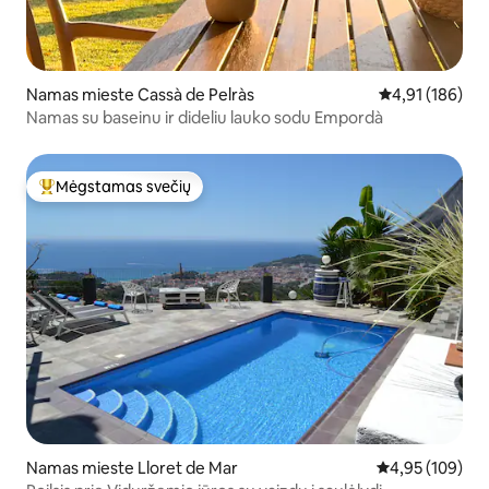
Namas mieste Cassà de Pelràs
Vidutinis įverti
4,91 (186)
Namas su baseinu ir dideliu lauko sodu Empordà
Mėgstamas svečių
Svečių mėgstamiausias
Namas mieste Lloret de Mar
Vidutinis įverti
4,95 (109)