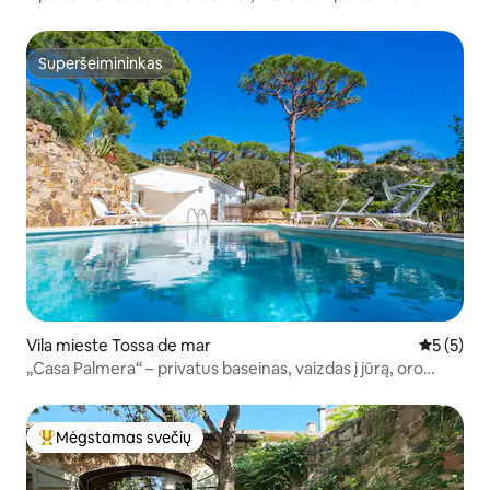
Superšeimininkas
Superšeimininkas
Vila mieste Tossa de mar
Vidutinis 
5 (5)
„Casa Palmera“ – privatus baseinas, vaizdas į jūrą, oro
kondicionierius ir kepsninė
Mėgstamas svečių
Svečių mėgstamiausias