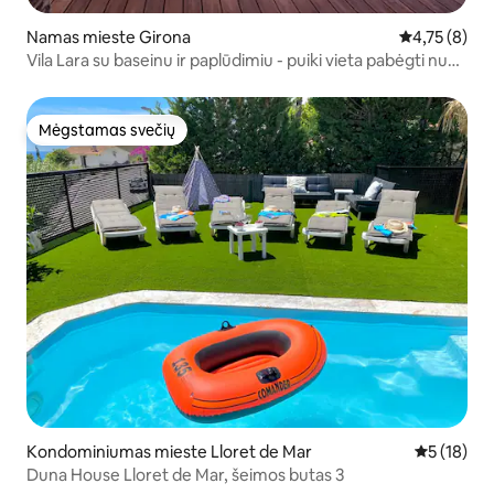
Namas mieste Girona
Vidutinis įver
4,75 (8)
Vila Lara su baseinu ir paplūdimiu - puiki vieta pabėgti nuo
kasdienybės
Mėgstamas svečių
Mėgstamas svečių
Kondominiumas mieste Lloret de Mar
Vidutinis į
5 (18)
Duna House Lloret de Mar, šeimos butas 3