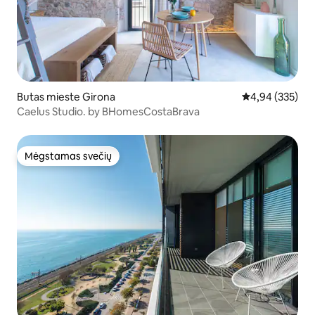
Butas mieste Girona
Vidutinis įverti
4,94 (335)
Caelus Studio. by BHomesCostaBrava
Mėgstamas svečių
Mėgstamas svečių