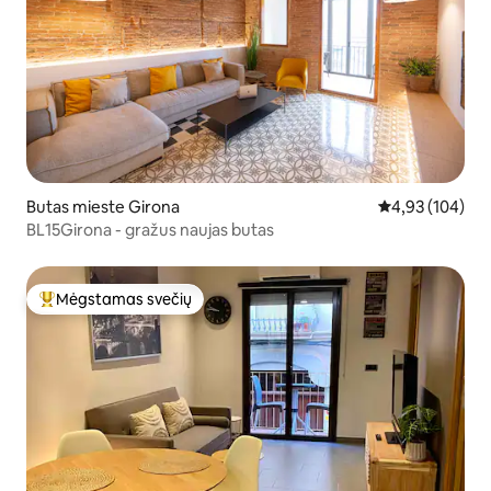
Butas mieste Girona
Vidutinis įverti
4,93 (104)
BL15Girona - gražus naujas butas
Mėgstamas svečių
Svečių mėgstamiausias