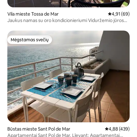
Vila mieste Tossa de Mar
Vidutinis įvert
4,91 (69)
Jaukus namas su oro kondicionieriumi Viduržemio jūros
pakrantėje
Mėgstamas svečių
Mėgstamas svečių
Būstas mieste Sant Pol de Mar
Vidutinis įverti
4,88 (439)
Apartamentai Sant Pol de Mar, Llevant: Apartamentai...