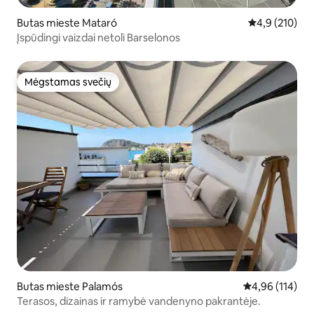
Butas mieste Mataró
Vidutinis įvert
4,9 (210)
Įspūdingi vaizdai netoli Barselonos
Mėgstamas svečių
Mėgstamas svečių
Butas mieste Palamós
Vidutinis įverti
4,96 (114)
Terasos, dizainas ir ramybė vandenyno pakrantėje.