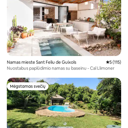
Namas mieste Sant Feliu de Guíxols
Vidutinis įv
5 (115)
Nuostabus paplūdimio namas su baseinu - Cal Llimoner
Mėgstamas svečių
Mėgstamas svečių