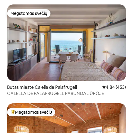
Mėgstamas svečių
Mėgstamas svečių
Butas mieste Calella de Palafrugell
Vidutinis įverti
4,84 (453)
CALELLA DE PALAFRUGELL PABUNDA JŪROJE
Mėgstamas svečių
Svečių mėgstamiausias