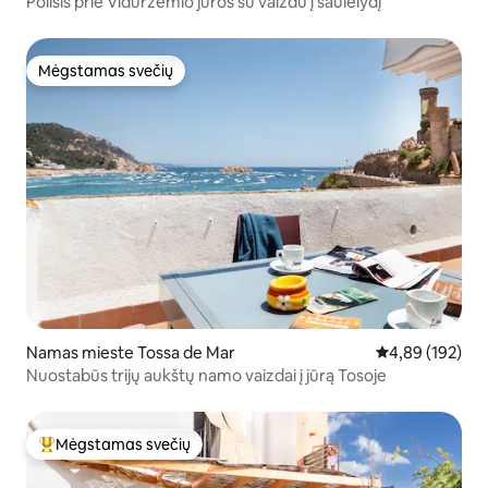
Poilsis prie Viduržemio jūros su vaizdu į saulėlydį
Mėgstamas svečių
Mėgstamas svečių
Namas mieste Tossa de Mar
Vidutinis įverti
4,89 (192)
Nuostabūs trijų aukštų namo vaizdai į jūrą Tosoje
Mėgstamas svečių
Svečių mėgstamiausias