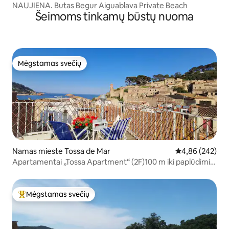
NAUJIENA. Butas Begur Aiguablava Private Beach
Šeimoms tinkamų būstų nuoma
Mėgstamas svečių
Mėgstamas svečių
Namas mieste Tossa de Mar
Vidutinis įverti
4,86 (242)
Apartamentai „Tossa Apartment“ (2F)100 m iki paplūdimio
ir 50 m iki pilies
Mėgstamas svečių
Svečių mėgstamiausias