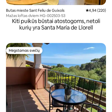
Butas mieste Sant Feliu de Guíxols
Vidutinis įverti
4,94 (220)
Mažas loftas dviem HG-002503-53
Kiti puikūs būstai atostogoms, netoli
kurių yra Santa María de Llorell
Mėgstamas svečių
Mėgstamas svečių