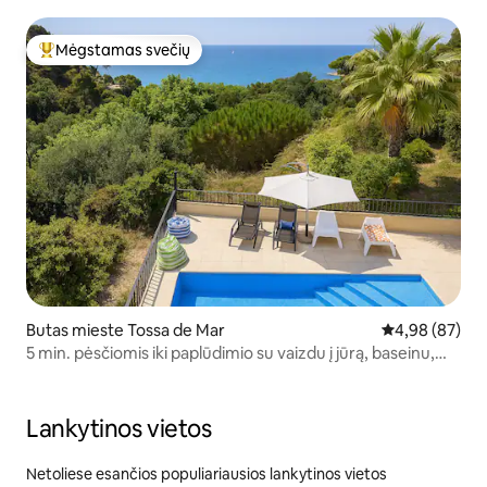
Mėgstamas svečių
Svečių mėgstamiausias
Butas mieste Tossa de Mar
Vidutinis įvert
4,98 (87)
5 min. pėsčiomis iki paplūdimio su vaizdu į jūrą, baseinu,
sūkurine vonia
Lankytinos vietos
Netoliese esančios populiariausios lankytinos vietos