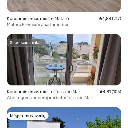
Kondominiumas mieste Mataró
Vidutinis įverti
4,88 (217)
Mataró Premium apartamentai
Superšeimininkas
Superšeimininkas
Kondominiumas mieste Tossa de Mar
Vidutinis įverti
4,81 (105)
Atostogoms nuomojami butai Tossa de Mar
Mėgstamas svečių
Mėgstamas svečių