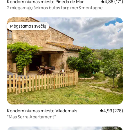
Kondominiumas mieste Pineda de Mar
Vidutinis įverti
4,88 (171)
2 miegamųjų šeimos butas tarp mer&montagne
Mėgstamas svečių
Mėgstamas svečių
Kondominiumas mieste Vilademuls
Vidutinis įverti
4,93 (278)
"Mas Serra Apartament"