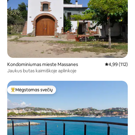
Kondominiumas mieste Massanes
Vidutinis įverti
4,99 (112)
Jaukus butas kaimiškoje aplinkoje
Mėgstamas svečių
Svečių mėgstamiausias