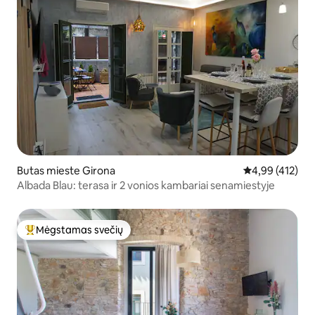
Butas mieste Girona
Vidutinis įverti
4,99 (412)
Albada Blau: terasa ir 2 vonios kambariai senamiestyje
Mėgstamas svečių
Svečių mėgstamiausias