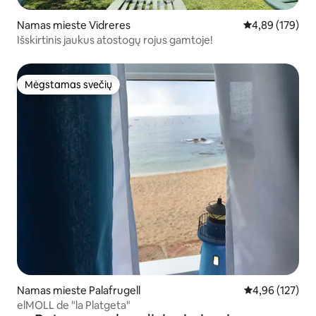
Namas mieste Vidreres
Vidutinis įverti
4,89 (179)
Išskirtinis jaukus atostogų rojus gamtoje!
Mėgstamas svečių
Mėgstamas svečių
Namas mieste Palafrugell
Vidutinis įverti
4,96 (127)
elMOLL de "la Platgeta"