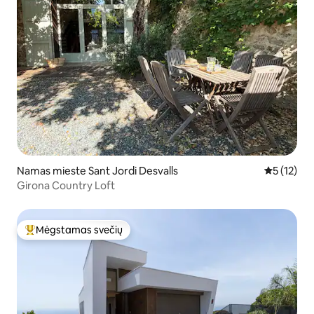
Namas mieste Sant Jordi Desvalls
Vidutinis į
5 (12)
Girona Country Loft
Mėgstamas svečių
Svečių mėgstamiausias