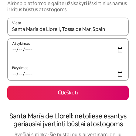
Airbnb platformoje galite užsisakyti išskirtinius namus
ir kitus būstus atostogoms
Vieta
Kai pasirodys paieškos rezultatai, juos naršyti galite naudodam
Atvykimas
Išvykimas
Ieškoti
Santa María de Llorell: netoliese esantys
geriausiai įvertinti būstai atostogoms
Svečiai sutinka: šie būstai puikiai vertinami dėl jų