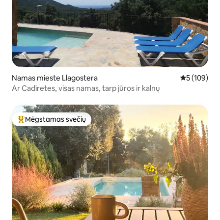
Namas mieste Llagostera
Vidutinis įve
5 (109)
Ar Cadiretes, visas namas, tarp jūros ir kalnų
Mėgstamas svečių
Svečių mėgstamiausias