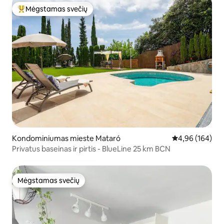
Mėgstamas svečių
Svečių mėgstamiausias
Kondominiumas mieste Mataró
Vidutinis įverti
4,96 (164)
Privatus baseinas ir pirtis - BlueLine 25 km BCN
Mėgstamas svečių
Mėgstamas svečių