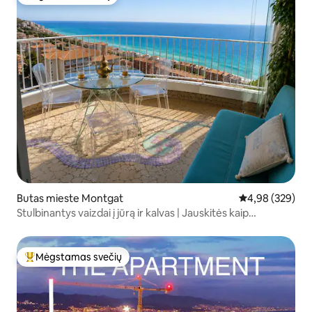
Mėgstamas svečių
Butas mieste Montgat
Vidutinis įverti
4,98 (329)
Stulbinantys vaizdai į jūrą ir kalvas | Jauskitės kaip
namuose
Mėgstamas svečių
Svečių mėgstamiausias