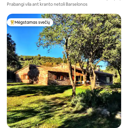
Prabangi vila ant kranto netoli Barselonos
Mėgstamas svečių
Svečių mėgstamiausias