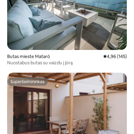
Butas mieste Mataró
Vidutinis įverti
4,96 (145)
Nuostabus butas su vaizdu į jūrą
Superšeimininkas
Superšeimininkas