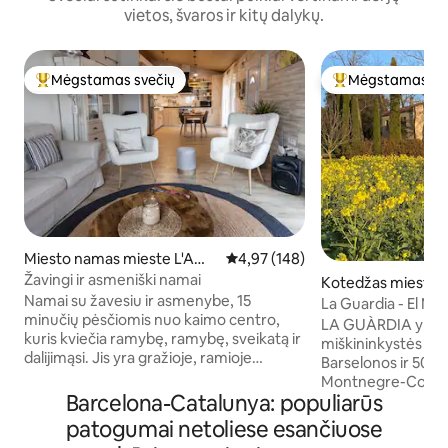
vietos, švaros ir kitų dalykų.
Mėgstamas svečių
Mėgstamas sv
Svečių mėgstamiausias
Svečių mėgstami
Miesto namas mieste L'Ame
Vidutinis įvertinimas: 4,97 iš 5, a
4,97 (148)
tlla del Vallès
Žavingi ir asmeniški namai
Kotedžas mieste Ll
Namai su žavesiu ir asmenybe, 15
ès
La Guardia - El Mol
minučių pėsčiomis nuo kaimo centro,
LA GUÀRDIA yra 70
kuris kviečia ramybę, ramybę, sveikatą ir
miškininkystės ūki
dalijimąsi. Jis yra gražioje, ramioje
Barselonos ir 50 k
gyvenamojoje zonoje ir labai gerai
Montnegre-Corred
pasiekiamas iš C-17 greitkelio. Privati
Barcelona-Catalunya: populiarūs
Montseny biosfero
automobilių stovėjimo aikštelė
atsijungti nuo kas
patogumai netoliese esančiuose
mažoms/vidutinėms transporto
sukurta tam, kad 