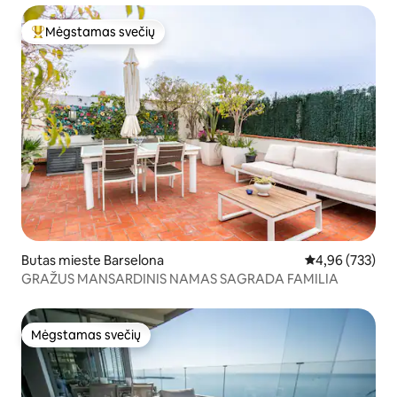
Mėgstamas svečių
Svečių mėgstamiausias
Butas mieste Barselona
Vidutinis įverti
4,96 (733)
GRAŽUS MANSARDINIS NAMAS SAGRADA FAMILIA
Mėgstamas svečių
Mėgstamas svečių