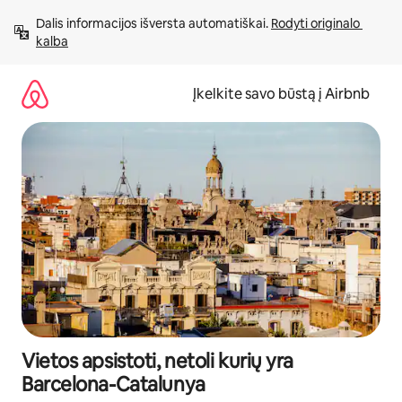
Pereiti
Dalis informacijos išversta automatiškai. 
Rodyti originalo 
prie
kalba
turinio
Įkelkite savo būstą į Airbnb
Vietos apsistoti, netoli kurių yra
Barcelona-Catalunya