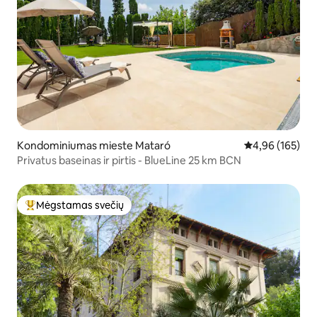
Kondominiumas mieste Mataró
Vidutinis įverti
4,96 (165)
Privatus baseinas ir pirtis - BlueLine 25 km BCN
Mėgstamas svečių
Svečių mėgstamiausias