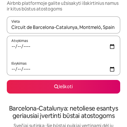
Airbnb platformoje galite užsisakyti išskirtinius namus
ir kitus būstus atostogoms
Vieta
Kai pasirodys paieškos rezultatai, juos naršyti galite naudodam
Atvykimas
Išvykimas
Ieškoti
Barcelona-Catalunya: netoliese esantys
geriausiai įvertinti būstai atostogoms
Svečiai sutinka: šie būstai puikiai vertinami dėl jų