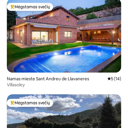
Mėgstamas svečių
Svečių mėgstamiausias
Namas mieste Sant Andreu de Llavaneres
Vidutinis į
5 (14)
Villasoley
Mėgstamas svečių
Svečių mėgstamiausias