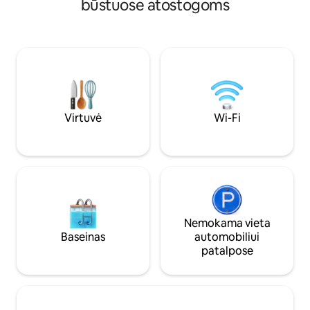
būstuose atostogoms
priemonėms. 43colių išmanioji televizija
idėją apie idealią
Karštųjų versmių SPA centrai yra už 10
erdve, apsupta lau
minučių kelio automobiliu. Prekybos
žemės takų pasiva
centras prie įėjimo į kaimą. 34 km nuo
Stebėkite besigan
Švč. Šeimos bazilikos Barselonoje ir 17 km
paruoškite skanią 
nuo La Roca Village.
po žvaigždėtu da
Virtuvė
Wi-Fi
Nemokama vieta
Baseinas
automobiliui
patalpose