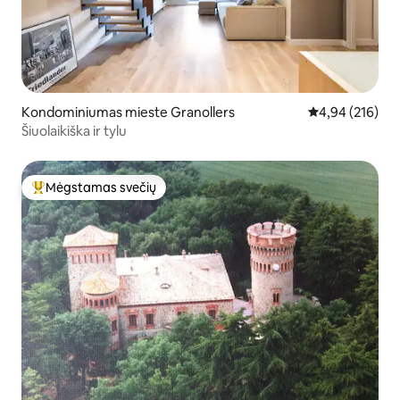
Kondominiumas mieste Granollers
Vidutinis įverti
4,94 (216)
Šiuolaikiška ir tylu
Mėgstamas svečių
Svečių mėgstamiausias