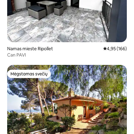
Namas mieste Ripollet
Vidutinis įverti
4,95 (166)
Can PAVI
Mėgstamas svečių
Mėgstamas svečių