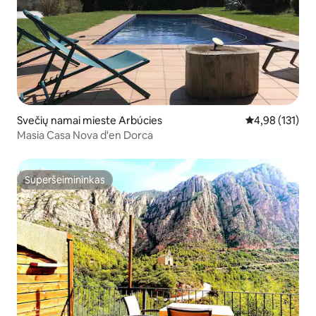
Svečių namai mieste Arbúcies
Vidutinis įverti
4,98 (131)
Masia Casa Nova d'en Dorca
Superšeimininkas
Superšeimininkas