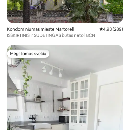
Kondominiumas mieste Martorell
Vidutinis įverti
4,93 (289)
IŠSKIRTINIS ir SUDĖTINGAS butas netoli BCN
Mėgstamas svečių
Mėgstamas svečių