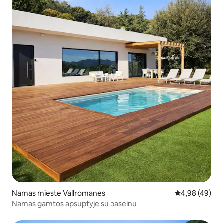
Namas mieste Vallromanes
Vidutinis įvert
4,98 (49)
Namas gamtos apsuptyje su baseinu