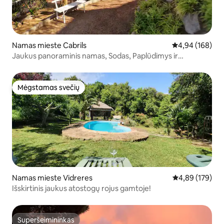
Namas mieste Cabrils
Vidutinis įverti
4,94 (168)
Jaukus panoraminis namas, Sodas, Paplūdimys ir
Barselona
Mėgstamas svečių
Mėgstamas svečių
Namas mieste Vidreres
Vidutinis įverti
4,89 (179)
Išskirtinis jaukus atostogų rojus gamtoje!
Superšeimininkas