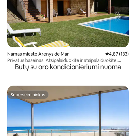
Namas mieste Arenys de Mar
Vidutinis įverti
4,87 (133)
Privatus baseinas. Atsipalaiduokite ir atsipalaiduokite.
Butų su oro kondicionieriumi nuoma
Barselona
Superšeimininkas
Superšeimininkas