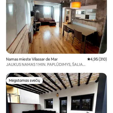
Namas mieste Vilassar de Mar
Vidutinis įverti
4,95 (310)
JAUKUS NAMAS 1 MIN. PAPLŪDIMYS, ŠALIA
BARSELONOS
Mėgstamas svečių
Mėgstamas svečių