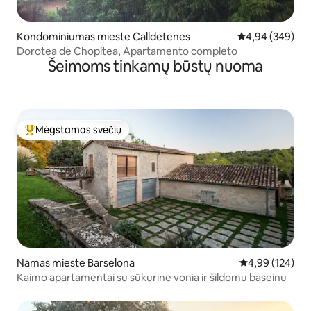
Kondominiumas mieste Calldetenes
Vidutinis įverti
4,94 (349)
Dorotea de Chopitea, Apartamento completo
Šeimoms tinkamų būstų nuoma
Mėgstamas svečių
Svečių mėgstamiausias
Namas mieste Barselona
Vidutinis įverti
4,99 (124)
Kaimo apartamentai su sūkurine vonia ir šildomu baseinu