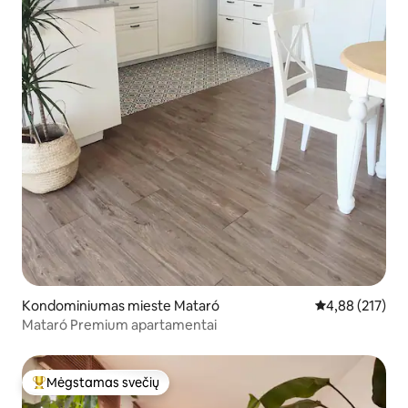
Kondominiumas mieste Mataró
Vidutinis įverti
4,88 (217)
Mataró Premium apartamentai
Mėgstamas svečių
Svečių mėgstamiausias