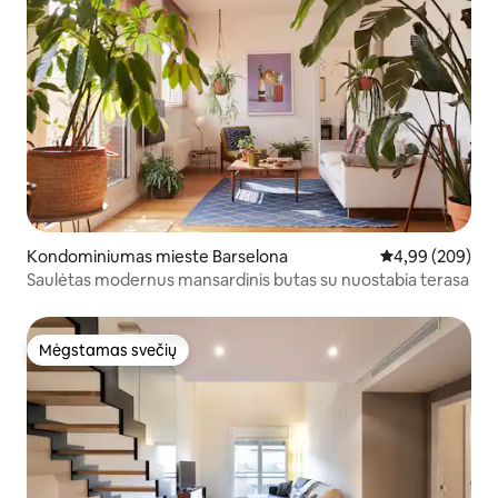
Kondominiumas mieste Barselona
Vidutinis įverti
4,99 (209)
Saulėtas modernus mansardinis butas su nuostabia terasa
Mėgstamas svečių
Mėgstamas svečių