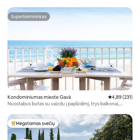
Superšeimininkas
Superšeimininkas
Kondominiumas mieste Gavà
Vidutinis įverti
4,89 (231)
Nuostabus butas su vaizdu į paplūdimį, trys balkonai,
vaizdas į jūrą
Mėgstamas svečių
Svečių mėgstamiausias