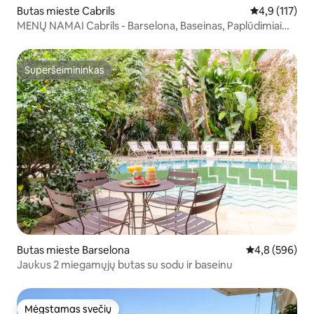
Butas mieste Cabrils
Vidutinis įver
4,9 (117)
MENŲ NAMAI Cabrils - Barselona, Baseinas, Paplūdimiai
Jums !
Superšeimininkas
Superšeimininkas
Butas mieste Barselona
Vidutinis įvert
4,8 (596)
Jaukus 2 miegamųjų butas su sodu ir baseinu
Mėgstamas svečių