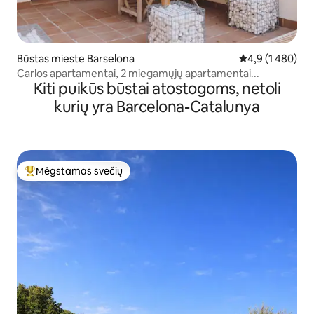
Būstas mieste Barselona
Vidutinis įvertin
4,9 (1 480)
Carlos apartamentai, 2 miegamųjų apartamentai...
Kiti puikūs būstai atostogoms, netoli
kurių yra Barcelona-Catalunya
Mėgstamas svečių
Svečių mėgstamiausias