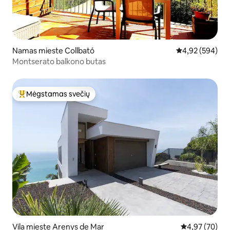
Namas mieste Collbató
Vidutinis įverti
4,92 (594)
Montserato balkono butas
Mėgstamas svečių
Svečių mėgstamiausias
Vila mieste Arenys de Mar
Vidutinis įvert
4,97 (70)