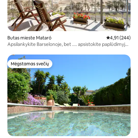
Butas mieste Mataró
Vidutinis įverti
4,91 (244)
Apsilankykite Barselonoje, bet .... apsistokite paplūdimyje
!!!
Mėgstamas svečių
Mėgstamas svečių