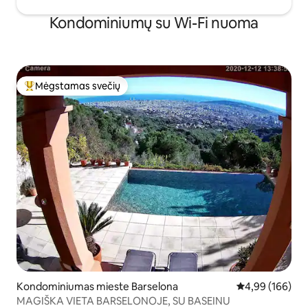
Kondominiumų su Wi-Fi nuoma
Mėgstamas svečių
Svečių mėgstamiausias
Kondominiumas mieste Barselona
Vidutinis įverti
4,99 (166)
MAGIŠKA VIETA BARSELONOJE, SU BASEINU