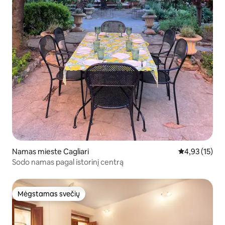
Namas mieste Cagliari
Vidutinis įvert
4,93 (15)
Sodo namas pagal istorinį centrą
Mėgstamas svečių
Mėgstamas svečių