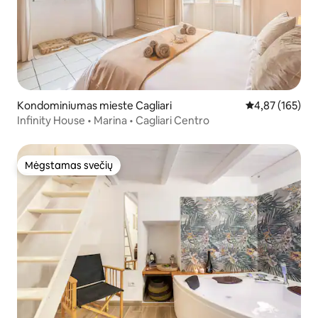
Kondominiumas mieste Cagliari
Vidutinis įverti
4,87 (165)
Infinity House • Marina • Cagliari Centro
Mėgstamas svečių
Mėgstamas svečių