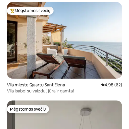
Mėgstamas svečių
Svečių mėgstamiausias
Vila mieste Quartu Sant'Elena
Vidutinis įvert
4,98 (62)
Vila Isabel su vaizdu į jūrą ir gamta!
Mėgstamas svečių
Mėgstamas svečių