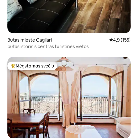
Butas mieste Cagliari
Vidutinis įvert
4,9 (155)
butas istorinis centras turistinės vietos
Mėgstamas svečių
Svečių mėgstamiausias