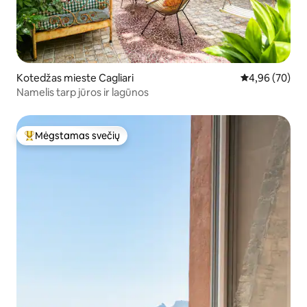
Kotedžas mieste Cagliari
Vidutinis įvert
4,96 (70)
Namelis tarp jūros ir lagūnos
Mėgstamas svečių
Svečių mėgstamiausias