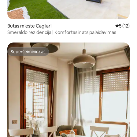
Butas mieste Cagliari
Vidutinis į
5 (12)
Smeraldo rezidencija | Komfortas ir atsipalaidavimas
Superšeimininkas
Superšeimininkas