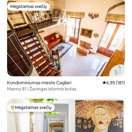
Mėgstamas svečių
Mėgstamas svečių
Kondominiumas mieste Cagliari
Vidutinis įverti
4,95 (181)
Manno 81 | Žavingas istorinis butas
Mėgstamas svečių
Svečių mėgstamiausias