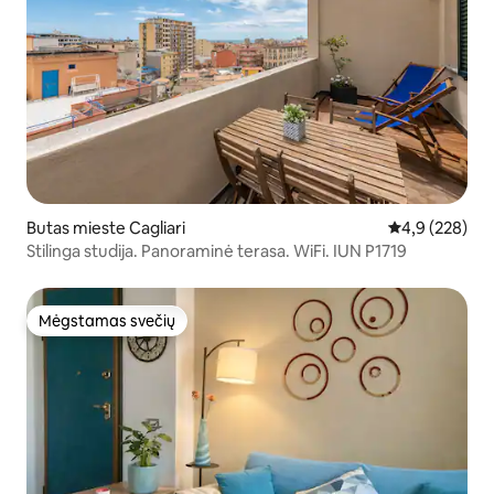
Butas mieste Cagliari
Vidutinis įvert
4,9 (228)
Stilinga studija. Panoraminė terasa. WiFi. IUN P1719
Mėgstamas svečių
Mėgstamas svečių