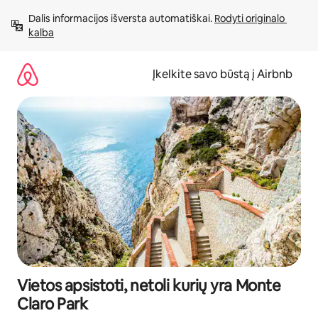
Pereiti
Dalis informacijos išversta automatiškai. 
Rodyti originalo 
prie
kalba
turinio
Įkelkite savo būstą į Airbnb
Vietos apsistoti, netoli kurių yra Monte
Claro Park