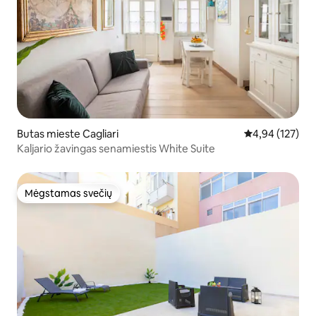
Butas mieste Cagliari
Vidutinis įverti
4,94 (127)
Kaljario žavingas senamiestis White Suite
Mėgstamas svečių
Mėgstamas svečių