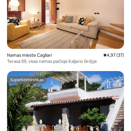
Namas mieste Cagliari
Vidutinis įvert
4,97 (37)
Terasa 59, visas namas pačioje Kaljario širdyje
Superšeimininkas
Superšeimininkas