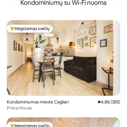
Kondominiumų su Wi-Fi nuoma
Mėgstamas svečių
Svečių mėgstamiausias
Kondominiumas mieste Cagliari
Vidutinis įverti
4,86 (355)
Prisca House
Mėgstamas svečių