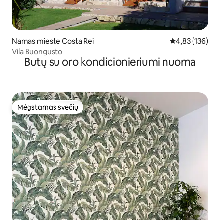
Namas mieste Costa Rei
Vidutinis įverti
4,83 (136)
Vila Buongusto
Butų su oro kondicionieriumi nuoma
Mėgstamas svečių
Mėgstamas svečių