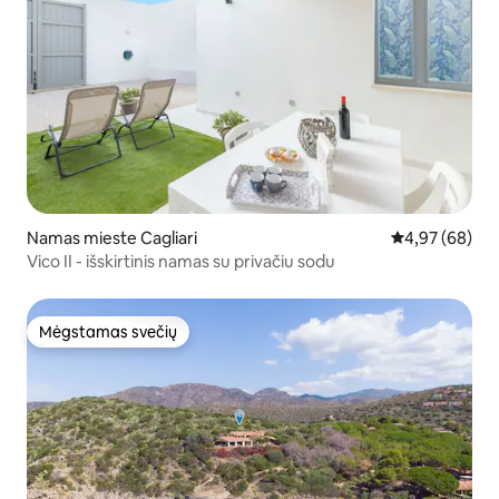
Namas mieste Cagliari
Vidutinis įvert
4,97 (68)
Vico II - išskirtinis namas su privačiu sodu
Mėgstamas svečių
Mėgstamas svečių