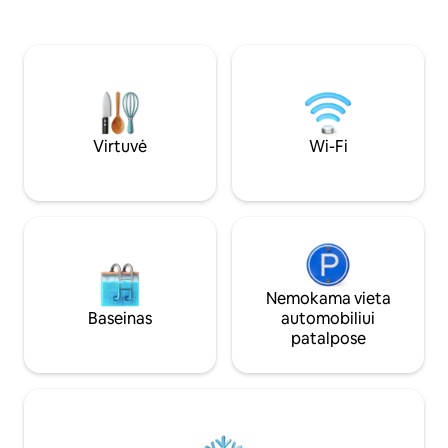
senoviniai paminklai, puikiai tinkantys
ir smulkiai įrengt
žygiams ar važiavimui kalnų dviračiais.
visi patogumai, oro kondicionierius,
Šalia namo 3 puikūs restoranai.
televizorius ( nem
Rekomenduojamas automobilis, o
Amazon Movie&Musi
visureigis yra geresnis, nes kelias kai
džiovyklė, mikroba
kuriose vietose yra šiek tiek nelygus.
indukcinė viryklė.
Automobilio statymas nemokamas.
Virtuvė
Wi-Fi
Nemokama vieta
Baseinas
automobiliui
patalpose