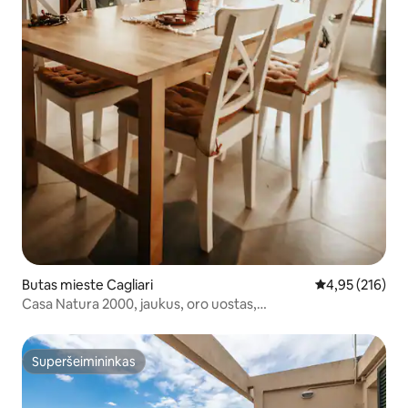
Butas mieste Cagliari
Vidutinis įverti
4,95 (216)
Casa Natura 2000, jaukus, oro uostas,
Garažas,Kondicionierius
Superšeimininkas
Superšeimininkas