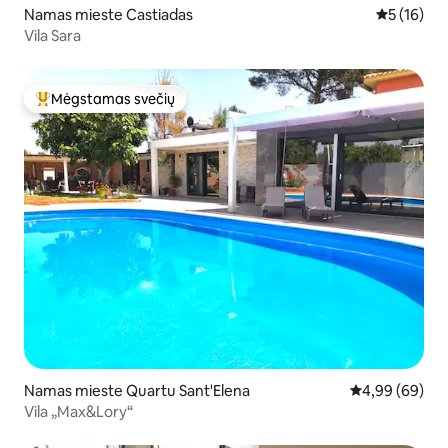
Namas mieste Castiadas
Vidutinis į
5 (16)
Vila Sara
Mėgstamas svečių
Svečių mėgstamiausias
Namas mieste Quartu Sant'Elena
Vidutinis įvert
4,99 (69)
Vila „Max&Lory“