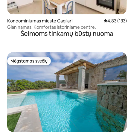
Kondominiumas mieste Cagliari
Vidutinis įverti
4,83 (133)
Gian namas. Komfortas istoriniame centre.
Šeimoms tinkamų būstų nuoma
Mėgstamas svečių
Mėgstamas svečių