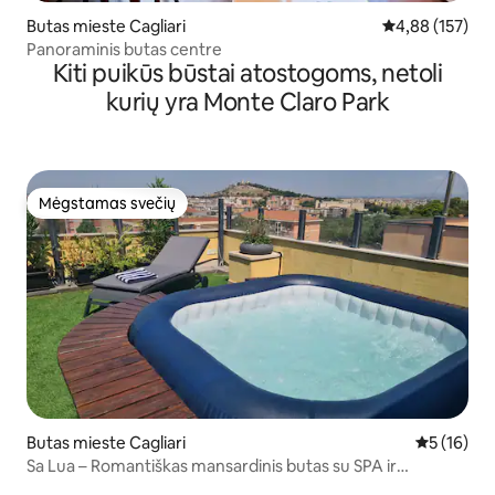
Butas mieste Cagliari
Vidutinis įverti
4,88 (157)
Panoraminis butas centre
Kiti puikūs būstai atostogoms, netoli
kurių yra Monte Claro Park
Mėgstamas svečių
Mėgstamas svečių
Butas mieste Cagliari
Vidutinis į
5 (16)
Sa Lua – Romantiškas mansardinis butas su SPA ir
terasomis