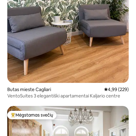
Butas mieste Cagliari
Vidutinis įverti
4,99 (229)
VentoSuites 3 elegantiški apartamentai Kaljario centre
Mėgstamas svečių
Svečių mėgstamiausias