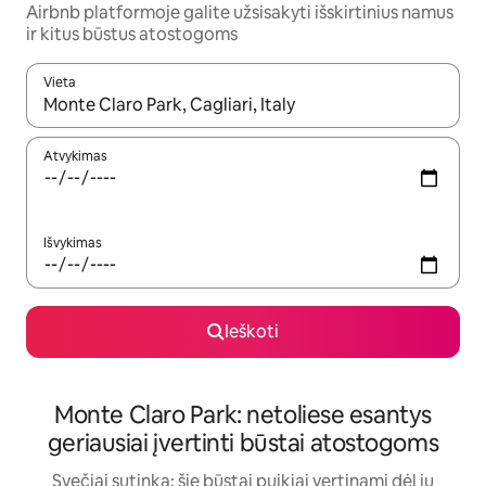
Airbnb platformoje galite užsisakyti išskirtinius namus
ir kitus būstus atostogoms
Vieta
Kai pasirodys paieškos rezultatai, juos naršyti galite naudodam
Atvykimas
Išvykimas
Ieškoti
Monte Claro Park: netoliese esantys
geriausiai įvertinti būstai atostogoms
Svečiai sutinka: šie būstai puikiai vertinami dėl jų