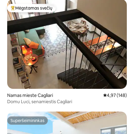
Mėgstamas svečių
Svečių mėgstamiausias
Namas mieste Cagliari
Vidutinis įverti
4,97 (148)
Domu Luci, senamiestis Cagliari
Superšeimininkas
Superšeimininkas