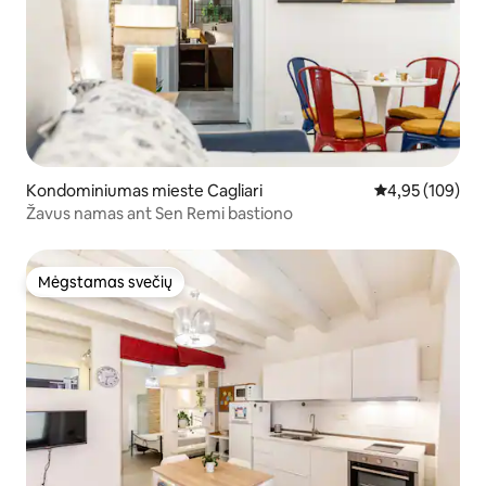
Kondominiumas mieste Cagliari
Vidutinis įverti
4,95 (109)
Žavus namas ant Sen Remi bastiono
Mėgstamas svečių
Mėgstamas svečių