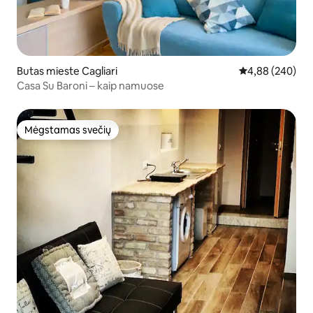
Butas mieste Cagliari
Vidutinis įverti
4,88 (240)
Casa Su Baroni – kaip namuose
Mėgstamas svečių
Mėgstamas svečių