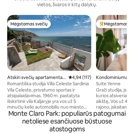
vietos, švaros ir kitų dalykų.
Mėgstamas svečių
Mėgstamas sv
Mėgstamas svečių
Svečių mėgstami
Atskiri svečių apartamentai
Vidutinis įvertinimas: 4,94 iš 5, a
4,94 (117)
Kondominiumas m
mieste Cagliari
gliari
Romantiška studija Villa Celeste Sardinia
Suite Yenne
Vila Celeste, privatumo sportas ir
Graži studija, įsikū
atsipalaidavimas. 1960 m. pastatyta
kurios atsiveria va
išskirtinė vila Kaljaryje yra vos už 5
aikštę, Vos už 400 metrų nuo Bastioni
minučių kelio automobiliu nuo miesto
rajono, įskaitant S
Monte Claro Park: populiarūs patogumai
centro. Jis yra labai privatus, prie jūros,
už 600 metrų nuo u
su tiesioginiu priėjimu prie Cala Bernat
gyvenimo širdyje,
netoliese esančiuose būstuose
paplūdimio, einančio per uolas. Už kalvų
restoranų ir pardu
atostogoms
atsiveria kvapą gniaužiantys vaizdai ir
mėgsta apsipirkti.