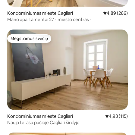
Kondominiumas mieste Cagliari
Vidutinis įverti
4,89 (266)
Mano apartamentai 27 - miesto centras -
Mėgstamas svečių
Mėgstamas svečių
Kondominiumas mieste Cagliari
Vidutinis įverti
4,93 (115)
Nauja terasa pačioje Cagliari širdyje