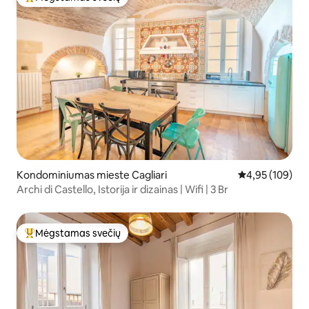
Svečių mėgstamiausias
Kondominiumas mieste Cagliari
Vidutinis įverti
4,95 (109)
Archi di Castello, Istorija ir dizainas | Wifi | 3 Br
Mėgstamas svečių
Svečių mėgstamiausias