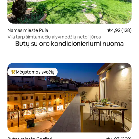
Namas mieste Pula
Vidutinis įverti
4,92 (128)
Vila tarp šimtamečių alyvmedžių netoli jūros
Butų su oro kondicionieriumi nuoma
Mėgstamas svečių
Svečių mėgstamiausias