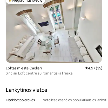
Mėgstamas svečių
Svečių mėgstamiausias
Loftas mieste Cagliari
Vidutinis įvert
4,97 (35)
Sinclair Loft centre su romantiška freska
Lankytinos vietos
Kitokio tipo erdvės
Netoliese esančios populiariausios lankyti