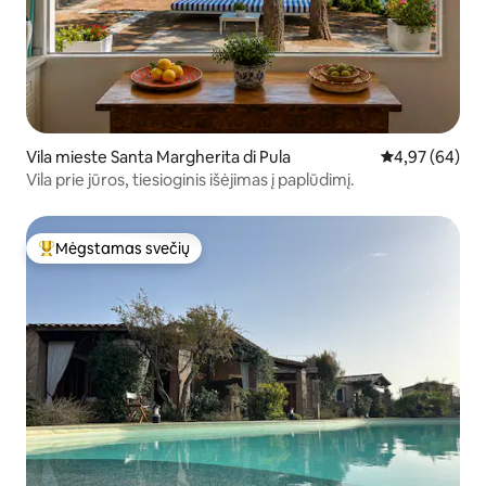
Vila mieste Santa Margherita di Pula
Vidutinis įvert
4,97 (64)
Vila prie jūros, tiesioginis išėjimas į paplūdimį.
Mėgstamas svečių
Svečių mėgstamiausias