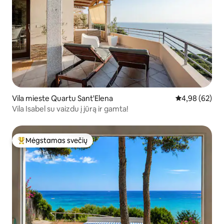
Vila mieste Quartu Sant'Elena
Vidutinis įvert
4,98 (62)
Vila Isabel su vaizdu į jūrą ir gamta!
Mėgstamas svečių
Svečių mėgstamiausias