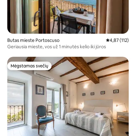
Butas mieste Portoscuso
Vidutinis įverti
4,87 (112)
Geriausia mieste, vos už 1 minutės kelio iki jūros
Mėgstamas svečių
Mėgstamas svečių