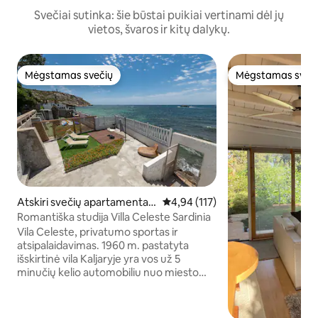
Svečiai sutinka: šie būstai puikiai vertinami dėl jų
vietos, švaros ir kitų dalykų.
Mėgstamas svečių
Mėgstamas sveč
Mėgstamas svečių
Mėgstamas sveč
Atskiri svečių apartamentai
Vidutinis įvertinimas: 4,94 iš 5, a
4,94 (117)
mieste Cagliari
Romantiška studija Villa Celeste Sardinia
Vila Celeste, privatumo sportas ir
atsipalaidavimas. 1960 m. pastatyta
išskirtinė vila Kaljaryje yra vos už 5
minučių kelio automobiliu nuo miesto
centro. Jis yra labai privatus, prie jūros,
su tiesioginiu priėjimu prie Cala Bernat
paplūdimio, einančio per uolas. Už kalvų