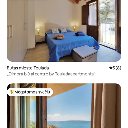
Butas mieste Teulada
Vidutinis 
5 (8)
„Dimora blù al centro by Teuladaapartments“
Mėgstamas svečių
Svečių mėgstamiausias