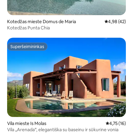
Kotedžas mieste Domus de Maria
Vidutinis įvert
4,98 (42)
Kotedžas Punta Chia
Superšeimininkas
Superšeimininkas
Vila mieste Is Molas
Vidutinis įvert
4,75 (16)
Vila „Arenada“, elegantiška su baseinu ir sūkurine vonia