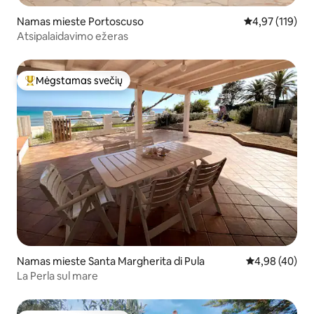
Namas mieste Portoscuso
Vidutinis įverti
4,97 (119)
Atsipalaidavimo ežeras
Mėgstamas svečių
Svečių mėgstamiausias
Namas mieste Santa Margherita di Pula
Vidutinis įvert
4,98 (40)
La Perla sul mare