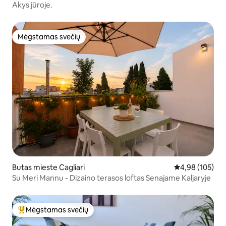
Akys jūroje.
Mėgstamas svečių
Mėgstamas svečių
Butas mieste Cagliari
Vidutinis įverti
4,98 (105)
Su Meri Mannu - Dizaino terasos loftas Senajame Kaljaryje
Mėgstamas svečių
Svečių mėgstamiausias