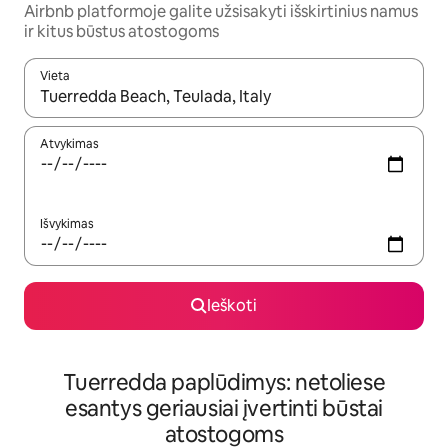
Airbnb platformoje galite užsisakyti išskirtinius namus
ir kitus būstus atostogoms
Vieta
Kai pasirodys paieškos rezultatai, juos naršyti galite naudodam
Atvykimas
Išvykimas
Ieškoti
Tuerredda paplūdimys: netoliese
esantys geriausiai įvertinti būstai
atostogoms