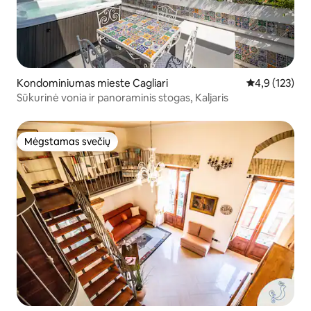
Kondominiumas mieste Cagliari
Vidutinis įvert
4,9 (123)
Sūkurinė vonia ir panoraminis stogas, Kaljaris
Mėgstamas svečių
Mėgstamas svečių