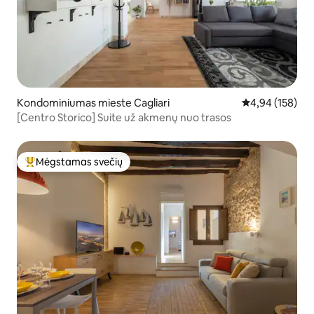
Kondominiumas mieste Cagliari
Vidutinis įverti
4,94 (158)
[Centro Storico] Suite už akmenų nuo trasos
Mėgstamas svečių
Svečių mėgstamiausias