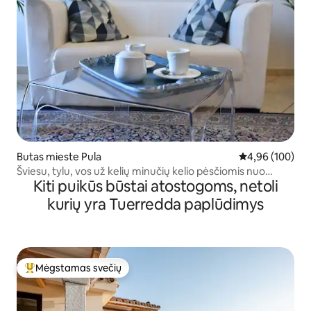
Butas mieste Pula
Vidutinis įverti
4,96 (100)
Šviesu, tylu, vos už kelių minučių kelio pėsčiomis nuo
Kiti puikūs būstai atostogoms, netoli
miesto centro
kurių yra Tuerredda paplūdimys
Mėgstamas svečių
Svečių mėgstamiausias