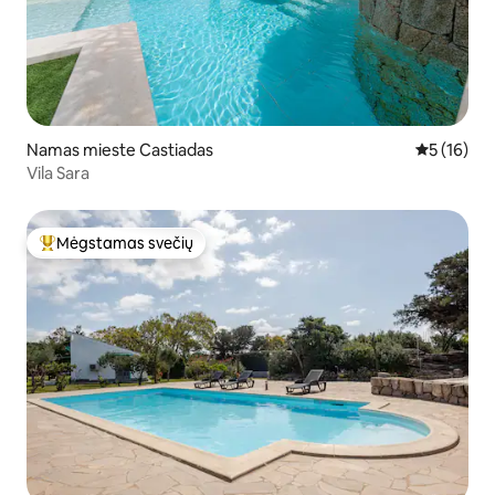
Namas mieste Castiadas
Vidutinis į
5 (16)
Vila Sara
Mėgstamas svečių
Svečių mėgstamiausias