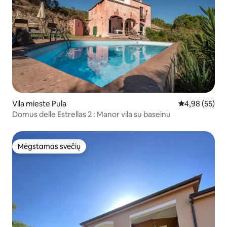
Vila mieste Pula
Vidutinis įvert
4,98 (55)
Domus delle Estrellas 2 : Manor vila su baseinu
Mėgstamas svečių
Mėgstamas svečių