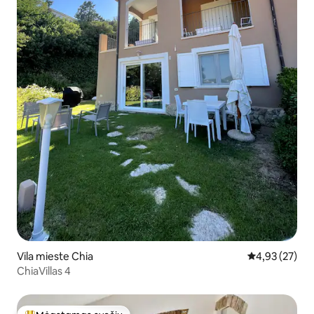
Vila mieste Chia
Vidutinis įvert
4,93 (27)
ChiaVillas 4