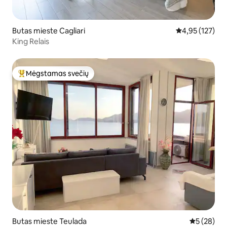
Butas mieste Cagliari
Vidutinis įverti
4,95 (127)
King Relais
Mėgstamas svečių
Svečių mėgstamiausias
Butas mieste Teulada
Vidutinis įv
5 (28)