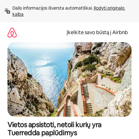
Pereiti
Dalis informacijos išversta automatiškai. 
Rodyti originalo 
prie
kalba
turinio
Įkelkite savo būstą į Airbnb
Vietos apsistoti, netoli kurių yra
Tuerredda paplūdimys