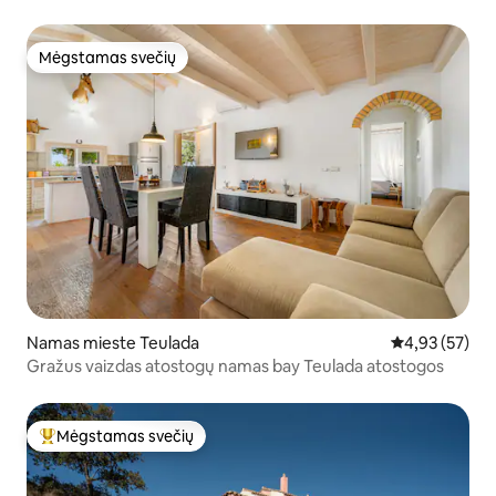
Mėgstamas svečių
Mėgstamas svečių
Namas mieste Teulada
Vidutinis įvert
4,93 (57)
Gražus vaizdas atostogų namas bay Teulada atostogos
Mėgstamas svečių
Svečių mėgstamiausias