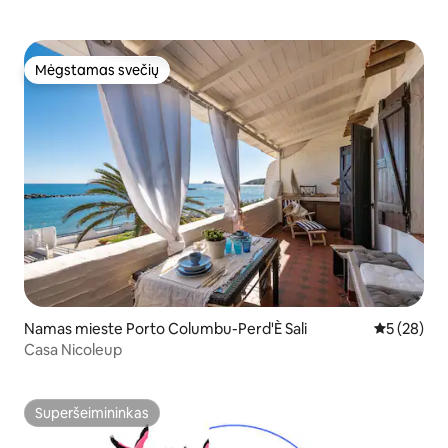
Mėgstamas svečių
Mėgstamas svečių
Namas mieste Porto Columbu-Perd'È Sali
Vidutinis įv
5 (28)
Casa Nicoleup
Superšeimininkas
Superšeimininkas