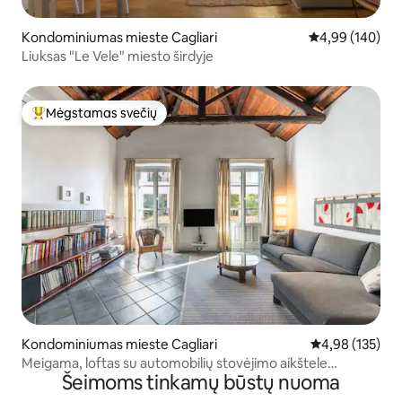
Kondominiumas mieste Cagliari
Vidutinis įverti
4,99 (140)
Liuksas "Le Vele" miesto širdyje
Mėgstamas svečių
Svečių mėgstamiausias
Kondominiumas mieste Cagliari
Vidutinis įverti
4,98 (135)
Meigama, loftas su automobilių stovėjimo aikštele
Šeimoms tinkamų būstų nuoma
istoriniame centre