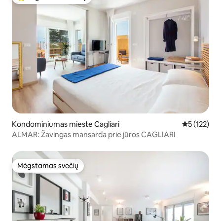
Svečių mėgstamiausias
Kondominiumas mieste Cagliari
Vidutinis įv
5 (122)
ALMAR: Žavingas mansarda prie jūros CAGLIARI
Mėgstamas svečių
Mėgstamas svečių