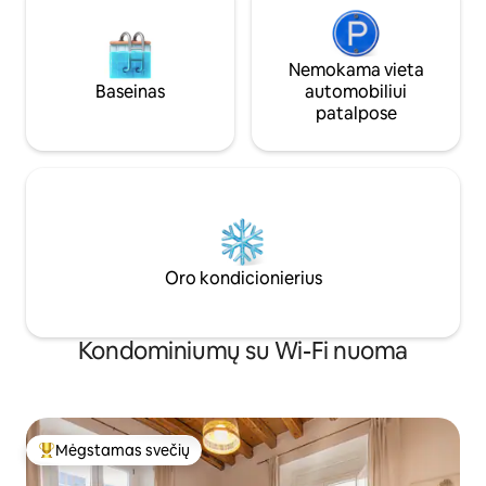
Nemokama vieta
Baseinas
automobiliui
patalpose
Oro kondicionierius
Kondominiumų su Wi-Fi nuoma
Mėgstamas svečių
Svečių mėgstamiausias