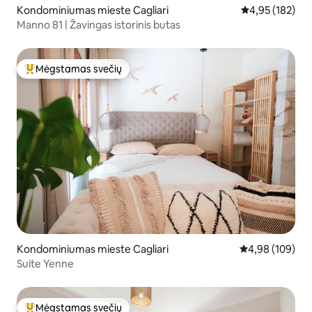
Kondominiumas mieste Cagliari
Vidutinis įverti
4,95 (182)
Manno 81 | Žavingas istorinis butas
Mėgstamas svečių
Svečių mėgstamiausias
Kondominiumas mieste Cagliari
Vidutinis įverti
4,98 (109)
Suite Yenne
Mėgstamas svečių