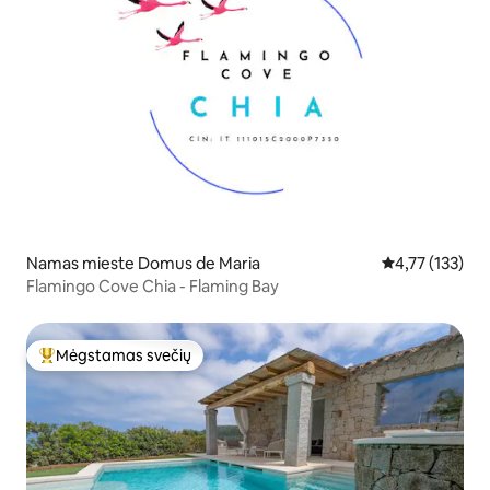
Namas mieste Domus de Maria
Vidutinis įverti
4,77 (133)
Flamingo Cove Chia - Flaming Bay
Mėgstamas svečių
Svečių mėgstamiausias