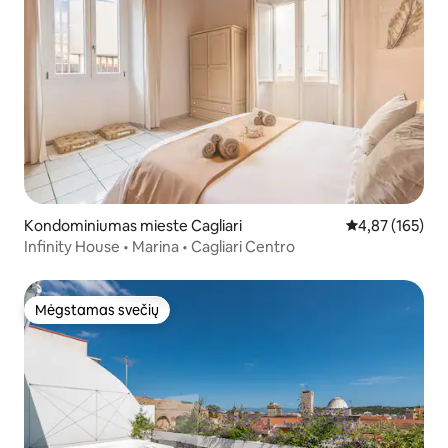
Kondominiumas mieste Cagliari
Vidutinis įverti
4,87 (165)
Infinity House • Marina • Cagliari Centro
Mėgstamas svečių
Mėgstamas svečių