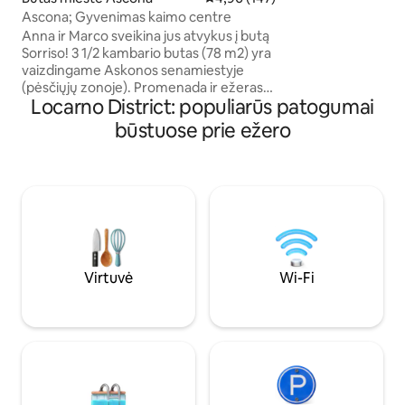
Virtuvė su viskuo, 
Ascona; Gyvenimas kaimo centre
kambaryje yra modernu
Anna ir Marco sveikina jus atvykus į butą
ilgalaikei nuomai. Nuo lapkričio iki vasario
Sorriso! 3 1/2 kambario butas (78 m2) yra
2200 CHF Galimybė pasistatyti
vaizdingame Askonos senamiestyje
automobilį už 12 C
(pėsčiųjų zonoje). Promenada ir ežeras
augintiniai.
Locarno District: populiarūs patogumai
yra prie jūsų durų slenksčio. Už 1,5 km
nuo namo yra paplūdimys „Bagno
būstuose prie ežero
Pubblico“ (nemokamas įėjimas). Galite
naudotis viena automobilių stovėjimo
vieta (požemine automobilių stovėjimo
aikštele) už 24,00 CHF per dieną. Butas
skirtas maks. 4 žmonės: 2 miegamieji,
svetainė ir valgomasis, vonios
kambarys/dušas, virtuvė ir 2 nedideli
balkonai. Palydovinė televizija ir belaidis
internetas
Virtuvė
Wi-Fi