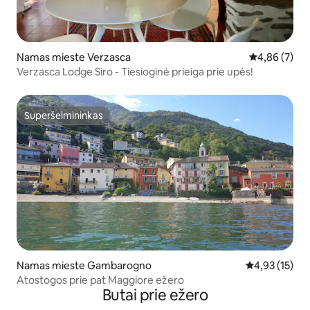
Namas mieste Verzasca
Vidutinis įver
4,86 (7)
Verzasca Lodge Siro - Tiesioginė prieiga prie upės!
Superšeimininkas
Superšeimininkas
Namas mieste Gambarogno
Vidutinis įvert
4,93 (15)
Atostogos prie pat Maggiore ežero
Butai prie ežero