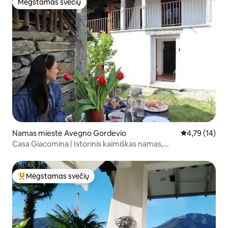
Mėgstamas svečių
Mėgstamas svečių
Namas mieste Avegno Gordevio
Vidutinis įvert
4,79 (14)
Casa Giacomina | Istorinis kaimiškas namas,
Petfriendly&River
Mėgstamas svečių
Svečių mėgstamiausias