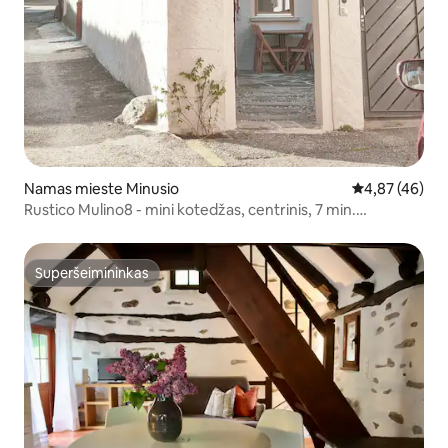
Namas mieste Minusio
Vidutinis įvert
4,87 (46)
Rustico Mulino8 - mini kotedžas, centrinis, 7 min.
pėsčiomis iki ežero, ką tik rekonstruotas, su oro
kondicionieriumi
Superšeimininkas
Superšeimininkas