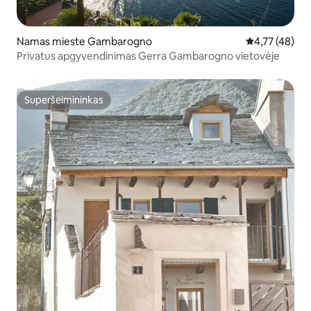
Namas mieste Gambarogno
Vidutinis įvert
4,77 (48)
Privatus apgyvendinimas Gerra Gambarogno vietovėje
Superšeimininkas
Superšeimininkas