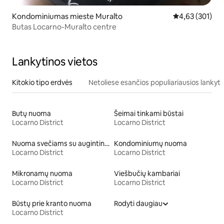
Kondominiumas mieste Muralto
Vidutinis įverti
4,63 (301)
Butas Locarno-Muralto centre
Lankytinos vietos
Kitokio tipo erdvės
Netoliese esančios populiariausios lankyti
Butų nuoma
Šeimai tinkami būstai
Locarno District
Locarno District
Nuoma svečiams su augintiniais
Kondominiumų nuoma
Locarno District
Locarno District
Mikronamų nuoma
Viešbučių kambariai
Locarno District
Locarno District
Būstų prie kranto nuoma
Rodyti daugiau
Locarno District