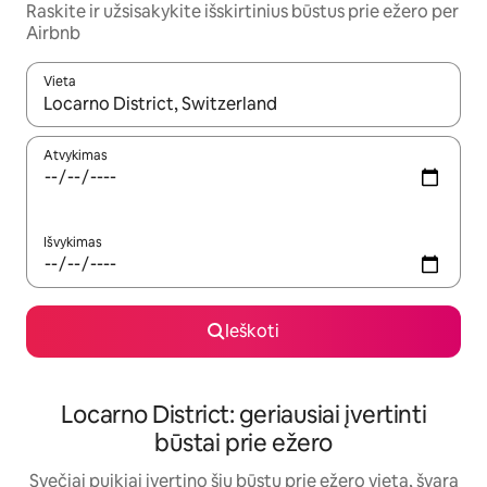
Raskite ir užsisakykite išskirtinius būstus prie ežero per
Airbnb
Vieta
Kai pasirodys paieškos rezultatai, juos naršyti galite naudodam
Atvykimas
Išvykimas
Ieškoti
Locarno District: geriausiai įvertinti
būstai prie ežero
Svečiai puikiai įvertino šių būstų prie ežero vietą, švarą