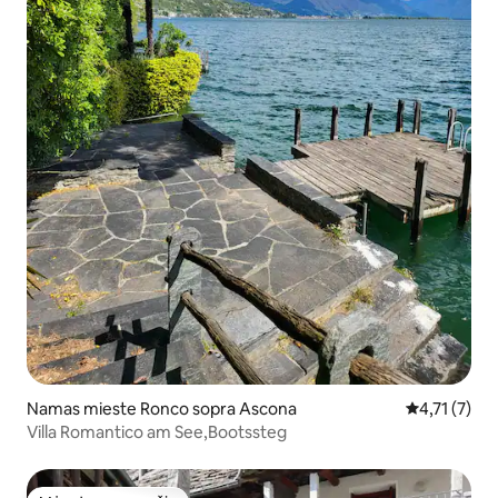
Namas mieste Ronco sopra Ascona
Vidutinis įve
4,71 (7)
Villa Romantico am See,Bootssteg