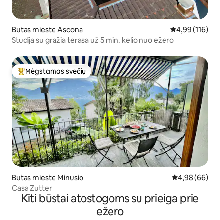
Butas mieste Ascona
Vidutinis įverti
4,99 (116)
Studija su gražia terasa už 5 min. kelio nuo ežero
Mėgstamas svečių
Svečių mėgstamiausias
Butas mieste Minusio
Vidutinis įvert
4,98 (66)
Casa Zutter
Kiti būstai atostogoms su prieiga prie
ežero