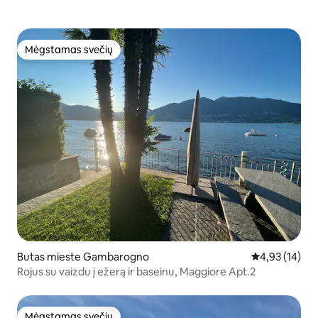
Mėgstamas svečių
Mėgstamas svečių
Butas mieste Gambarogno
Vidutinis įvert
4,93 (14)
Rojus su vaizdu į ežerą ir baseinu, Maggiore Apt.2
Mėgstamas svečių