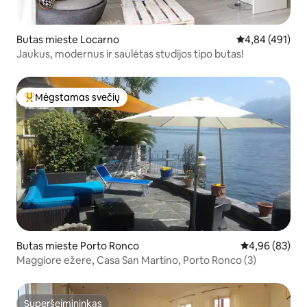
Butas mieste Locarno
Vidutinis įverti
4,84 (491)
Jaukus, modernus ir saulėtas studijos tipo butas!
Mėgstamas svečių
Svečių mėgstamiausias
Butas mieste Porto Ronco
Vidutinis įvert
4,96 (83)
Maggiore ežere, Casa San Martino, Porto Ronco (3)
Superšeimininkas