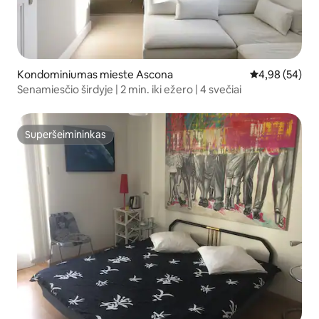
Kondominiumas mieste Ascona
Vidutinis įvert
4,98 (54)
Senamiesčio širdyje | 2 min. iki ežero | 4 svečiai
Superšeimininkas
Superšeimininkas