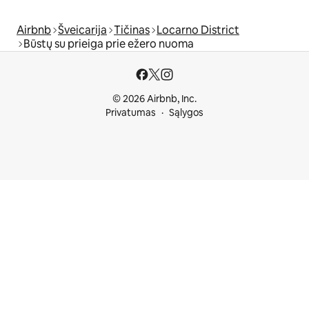
Airbnb
Šveicarija
Tičinas
Locarno District
Būstų su prieiga prie ežero nuoma
© 2026 Airbnb, Inc.
Privatumas
Sąlygos