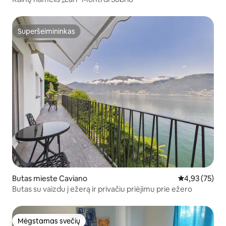
Superšeimininkas
Superšeimininkas
Butas mieste Caviano
Vidutinis įvert
4,93 (75)
Butas su vaizdu į ežerą ir privačiu priėjimu prie ežero
Mėgstamas svečių
Mėgstamas svečių