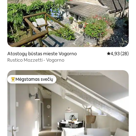
Atostogų būstas mieste Vogorno
Vidutinis įvert
4,93 (28)
Rustico Mozzetti - Vogorno
Mėgstamas svečių
Svečių mėgstamiausias