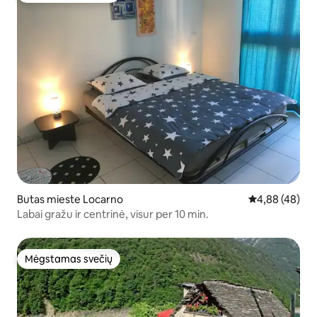
Butas mieste Locarno
Vidutinis įvert
4,88 (48)
Labai gražu ir centrinė, visur per 10 min.
Mėgstamas svečių
Mėgstamas svečių