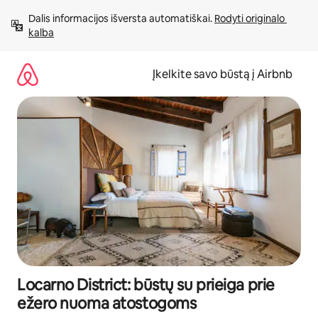
Pereiti
Dalis informacijos išversta automatiškai. 
Rodyti originalo 
prie
kalba
turinio
Įkelkite savo būstą į Airbnb
Locarno District: būstų su prieiga prie
ežero nuoma atostogoms