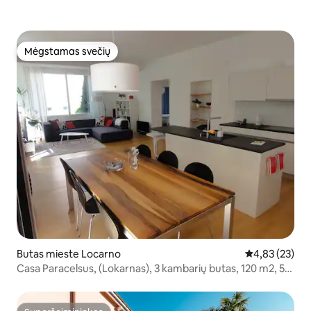
Mėgstamas svečių
Mėgstamas svečių
Butas mieste Locarno
Vidutinis įvert
4,83 (23)
Casa Paracelsus, (Lokarnas), 3 kambarių butas, 120 m2, 5
asmenims