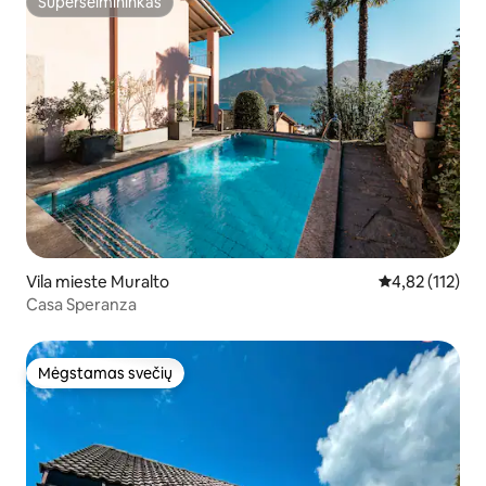
Superšeimininkas
Superšeimininkas
Vila mieste Muralto
Vidutinis įverti
4,82 (112)
Casa Speranza
Mėgstamas svečių
Mėgstamas svečių