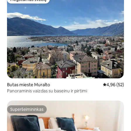
Mėgstamas svečių
Butas mieste Muralto
Vidutinis įvert
4,96 (52)
Panoraminis vaizdas su baseinu ir pirtimi
Superšeimininkas
Superšeimininkas