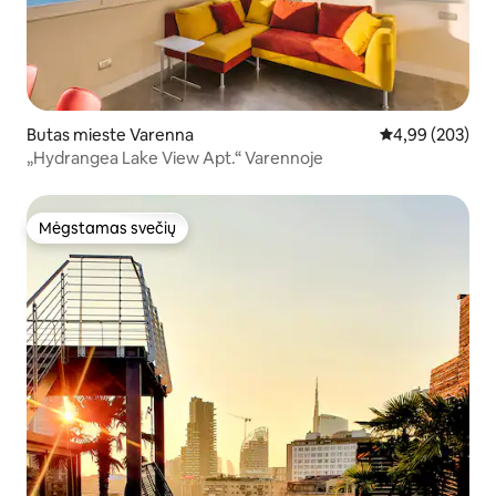
Butas mieste Varenna
Vidutinis įverti
4,99 (203)
„Hydrangea Lake View Apt.“ Varennoje
Mėgstamas svečių
Mėgstamas svečių