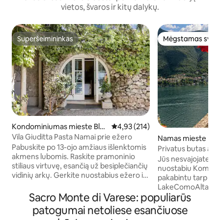
vietos, švaros ir kitų dalykų.
Superšeimininkas
Mėgstamas sveč
Superšeimininkas
Mėgstamas sveč
Kondominiumas mieste Ble
Vidutinis įvertinimas: 4,93 iš 5, a
4,93 (214)
vio
Vila Giuditta Pasta Namai prie ežero
Namas mieste Lag
Pabuskite po 13-ojo amžiaus išlenktomis
Privatus butas an
akmens lubomis. Raskite pramoninio
ežero · George Cl
Jūs nesvajojate, či
stiliaus virtuvę, esančią už besiplečiančių
nuostabiu Komo e
vidinių arkų. Gerkite nuostabius ežero ir
pakabintu tarp eže
kalnų vaizdus iš šešėlinio hamako. Eikite
LakeComoAltana y
tiesiai į Komo ežerą iš saulėtų sodo
Sacro Monte di Varese: populiarūs
senumo būstas su v
terasų. CIR: 013026-CNI–00010 Pirmame
mieste su retu perl
patogumai netoliese esančiuose
aukšte esantis namas yra XIII a. Vila, kurią
stogu „altana“, iš k