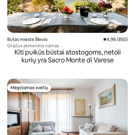
Butas mieste Blevio
Vidutinis įverti
4,96 (850)
Gražus akmeninis namas
Kiti puikūs būstai atostogoms, netoli
kurių yra Sacro Monte di Varese
Mėgstamas svečių
Mėgstamas svečių