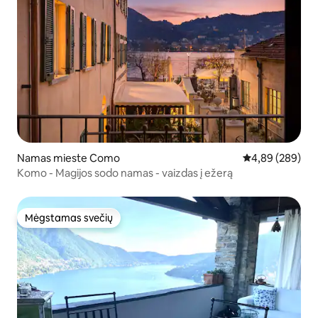
Namas mieste Como
Vidutinis įverti
4,89 (289)
Komo - Magijos sodo namas - vaizdas į ežerą
Mėgstamas svečių
Mėgstamas svečių