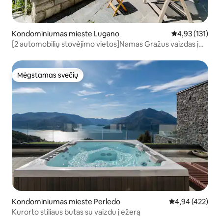
Kondominiumas mieste Lugano
Vidutinis įverti
4,93 (131)
[2 automobilių stovėjimo vietos]Namas Gražus vaizdas į
Lugano ežerą!
Mėgstamas svečių
Mėgstamas svečių
Kondominiumas mieste Perledo
Vidutinis įverti
4,94 (422)
Kurorto stiliaus butas su vaizdu į ežerą