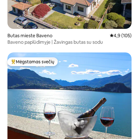
Butas mieste Baveno
Vidutinis įvert
4,9 (105)
Baveno paplūdimyje | Žavingas butas su sodu
Mėgstamas svečių
Svečių mėgstamiausias