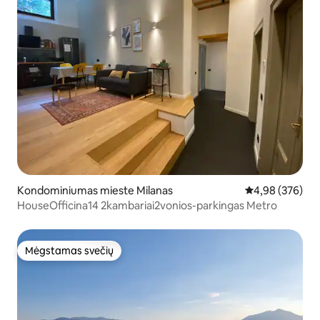
Kondominiumas mieste Milanas
Vidutinis įverti
4,98 (376)
HouseOfficina14 2kambariai2vonios-parkingas Metro
Mėgstamas svečių
Mėgstamas svečių