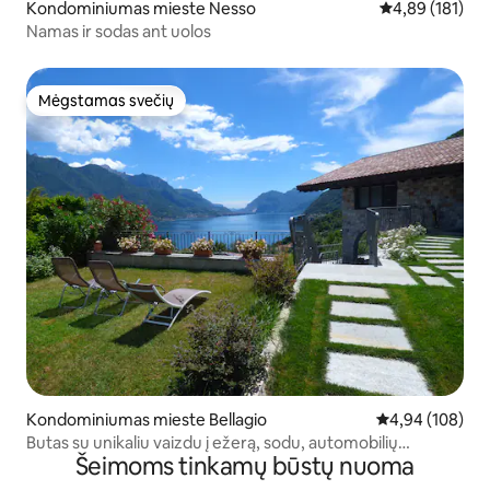
Kondominiumas mieste Nesso
Vidutinis įverti
4,89 (181)
Namas ir sodas ant uolos
Mėgstamas svečių
Mėgstamas svečių
Kondominiumas mieste Bellagio
Vidutinis įverti
4,94 (108)
Butas su unikaliu vaizdu į ežerą, sodu, automobilių
Šeimoms tinkamų būstų nuoma
stovėjimo aikštele