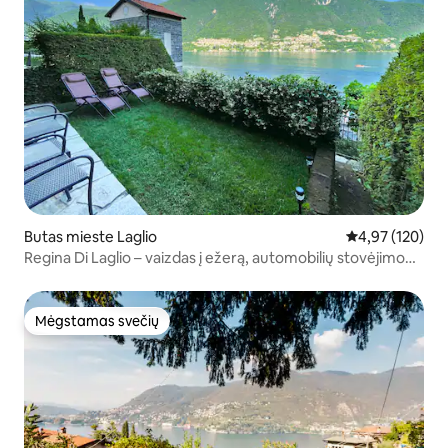
Butas mieste Laglio
Vidutinis įverti
4,97 (120)
Regina Di Laglio – vaizdas į ežerą, automobilių stovėjimo
aikštelė ir sodas
Mėgstamas svečių
Mėgstamas svečių