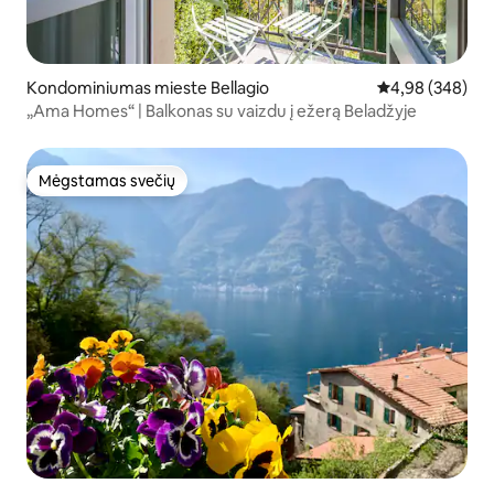
Kondominiumas mieste Bellagio
Vidutinis įverti
4,98 (348)
„Ama Homes“ | Balkonas su vaizdu į ežerą Beladžyje
Mėgstamas svečių
Mėgstamas svečių