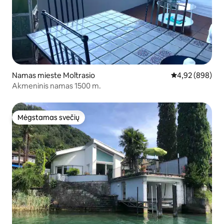
Namas mieste Moltrasio
Vidutinis įverti
4,92 (898)
Akmeninis namas 1500 m.
Mėgstamas svečių
Mėgstamas svečių