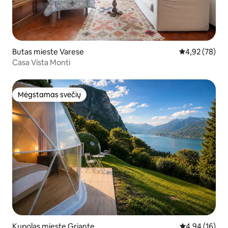
Butas mieste Varese
Vidutinis įvert
4,92 (78)
Casa Vista Monti
Mėgstamas svečių
Mėgstamas svečių
Kupolas mieste Griante
Vidutinis įvert
4,94 (16)