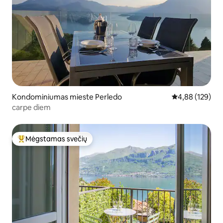
Kondominiumas mieste Perledo
Vidutinis įverti
4,88 (129)
carpe diem
Mėgstamas svečių
Svečių mėgstamiausias