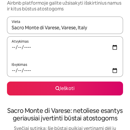
Airbnb platformoje galite užsisakyti išskirtinius namus
ir kitus būstus atostogoms
Vieta
Kai pasirodys paieškos rezultatai, juos naršyti galite naudodam
Atvykimas
Išvykimas
Ieškoti
Sacro Monte di Varese: netoliese esantys
geriausiai įvertinti būstai atostogoms
Svečiai sutinka: šie būstai puikiai vertinami dėl jų