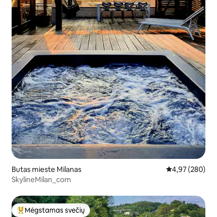
Butas mieste Milanas
Vidutinis įverti
4,97 (280)
SkylineMilan_com
Mėgstamas svečių
Svečių mėgstamiausias