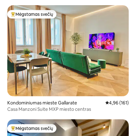
Mėgstamas svečių
Svečių mėgstamiausias
Kondominiumas mieste Gallarate
Vidutinis įverti
4,96 (161)
Casa Manzoni Suite MXP miesto centras
Mėgstamas svečių
Svečių mėgstamiausias