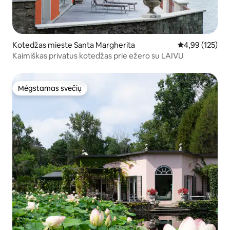
Kotedžas mieste Santa Margherita
Vidutinis įverti
4,99 (125)
Kaimiškas privatus kotedžas prie ežero su LAIVU
Mėgstamas svečių
Mėgstamas svečių