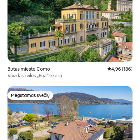
Butas mieste Como
Vidutinis įverti
4,96 (186)
Vaizdas į vilos „Ena“ ežerą
Mėgstamas svečių
Mėgstamas svečių