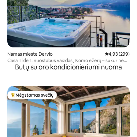
Namas mieste Dervio
Vidutinis įverti
4,93 (299)
Casa Tilde 1: nuostabus vaizdas į Komo ežerą – sūkurinė
Butų su oro kondicionieriumi nuoma
vonia
Mėgstamas svečių
Svečių mėgstamiausias