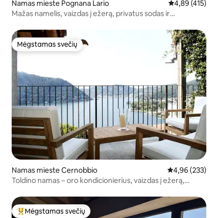
Namas mieste Pognana Lario
Vidutinis įverti
4,89 (415)
Mažas namelis, vaizdas į ežerą, privatus sodas ir
automobilių stovėjimo aikštelė
Mėgstamas svečių
Mėgstamas svečių
Namas mieste Cernobbio
Vidutinis įverti
4,96 (233)
Toldino namas – oro kondicionierius, vaizdas į ežerą,
ekologiškas
Mėgstamas svečių
Svečių mėgstamiausias