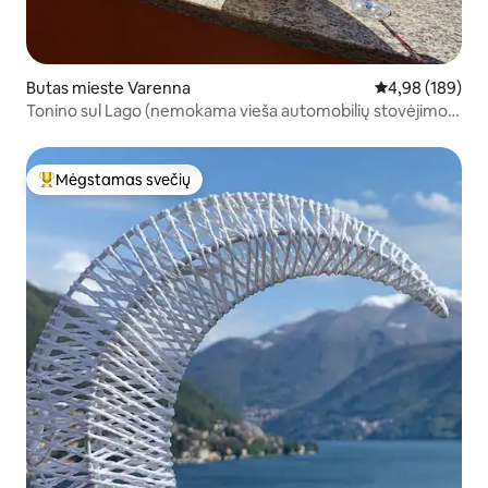
Butas mieste Varenna
Vidutinis įverti
4,98 (189)
Tonino sul Lago (nemokama vieša automobilių stovėjimo
aikštelė+oro kondicionierius), Varenna
Mėgstamas svečių
Svečių mėgstamiausias