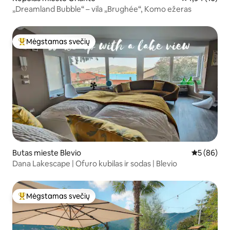
„Dreamland Bubble“ – vila „Brughée“, Komo ežeras
Mėgstamas svečių
Svečių mėgstamiausias
Butas mieste Blevio
Vidutinis įv
5 (86)
Dana Lakescape | Ofuro kubilas ir sodas | Blevio
Mėgstamas svečių
Svečių mėgstamiausias