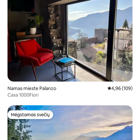
Namas mieste Palanzo
Vidutinis įverti
4,96 (109)
Casa 1000Fiori
Mėgstamas svečių
Mėgstamas svečių