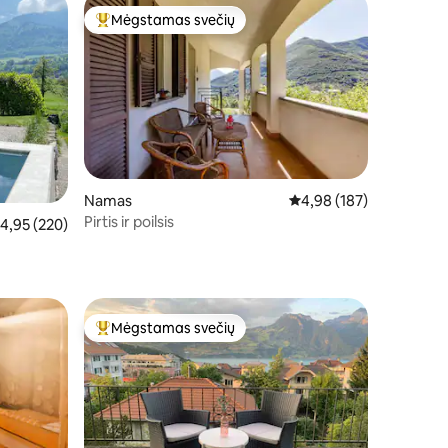
Mėgstamas svečių
Svečių mėgstamiausias
Namas
Vidutinis įvertinimas: 4,
4,98 (187)
Pirtis ir poilsis
idutinis įvertinimas: 4,95 iš 5, atsiliepimų: 220
4,95 (220)
Mėgstamas svečių
Svečių mėgstamiausias