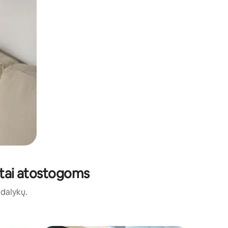
ūstai atostogoms
ų dalykų.