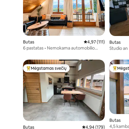
Butas
Vidutinis įvertinimas: 4,
4,97 (111)
Butas
6 pastatas • Nemokama automobilio
Studio an
stovėjimo vieta – Vaizdas į ežerą ir Alpes
– PS5
Mėgstamas svečių
Mėgst
Svečių mėgstamiausias
Svečių 
Butas
4,5 kamba
Butas
Vidutinis įvertinimas: 4,9
4,94 (179)