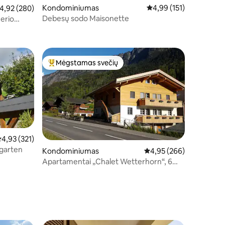
Kondominiumas
Vidutinis įvertinimas: 4,
4,99 (151)
dutinis įvertinimas: 4,92 iš 5, atsiliepimų: 280
4,92 (280)
Debesų sodo Maisonette
nerio
Mėgstamas svečių
Svečių mėgstamiausias
idutinis įvertinimas: 4,93 iš 5, atsiliepimų: 321
4,93 (321)
garten
Kondominiumas
Vidutinis įvertinimas: 4,
4,95 (266)
Apartamentai „Chalet Wetterhorn“, 6
asmenims