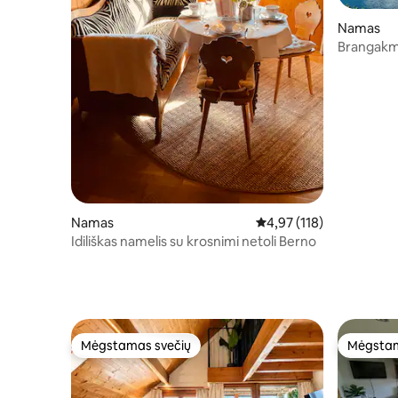
Namas
Brangakme
ir kalnus!
Namas
Vidutinis įvertinimas: 4,
4,97 (118)
Idiliškas namelis su krosnimi netoli Berno
Mėgstamas svečių
Mėgstam
Mėgstamas svečių
Mėgstam