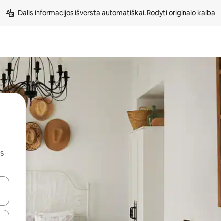
Dalis informacijos išversta automatiškai. 
Rodyti originalo kalba
us
alite naudodami rodykles aukštyn ir žemyn arba liesdami ir braukdami p