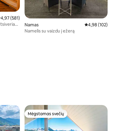
idutinis įvertinimas: 4,97 iš 5, atsiliepimų: 581
4,97 (581)
tsiveria
Namas
Vidutinis įvertinimas: 4,
4,98 (102)
Namelis su vaizdu į ežerą
Mėgstamas svečių
Mėgstamas svečių