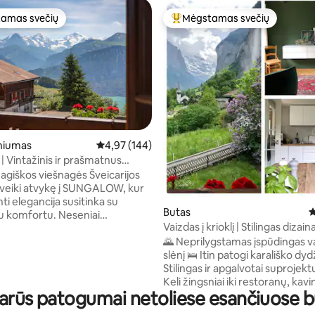
amas svečių
Mėgstamas svečių
mėgstamiausias
Svečių mėgstamiausias
niumas
Vidutinis įvertinimas: 4,97 iš 5, atsiliepimų: 144
4,97 (144)
| Vintažinis ir prašmatnus
iš 5, atsiliepimų: 1 068
is Alpių namelis
agiškos viešnagės Šveicarijos
veiki atvykę į SUNGALOW, kur
i elegancija susitinka su
Butas
V
komfortu. Neseniai
Vaizdas į krioklį | Stilingas dizain
s 2024 m., mėgaukitės pilnai
patogi lova
🌄 Neprilygstamas įspūdingas va
urmaniška virtuve, stilingomis
slėnį 🛌 Itin patogi karališko dyd
iomis erdvėmis ir apvyniotu
Stilingas ir apgalvotai suprojektuo
 vaizdu į Thun ežerą ir Eiger,
Keli žingsniai iki restoranų, kavin
au kalnus. Įsikūręs už 10
iarūs patogumai netoliese esančiuose
parduotuvių 🚶‍♂️ 7–8 min. pėsči
 autobusų stotelės iki
1–2 min. autobusu) iki traukinio,
no ir Beatenbergo stoties. Tinka