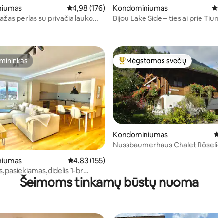
niumas
Vidutinis įvertinimas: 4,98 iš 5, atsiliepimų: 176
4,98 (176)
Kondominiumas
Vi
žas perlas su privačia lauko
Bijou Lake Side – tiesiai prie Tiu
8 iš 5, atsiliepimų: 138
ežero
mininkas
Mėgstamas svečių
mininkas
Svečių mėgstamiausias
Kondominiumas
V
9 iš 5, atsiliepimų: 154
Nussbaumerhaus Chalet Röseli
niumas
Vidutinis įvertinimas: 4,83 iš 5, atsiliepimų: 155
4,83 (155)
,pasiekiamas,didelis 1-br
Šeimoms tinkamų būstų nuoma
s vaizdas į Eiger!