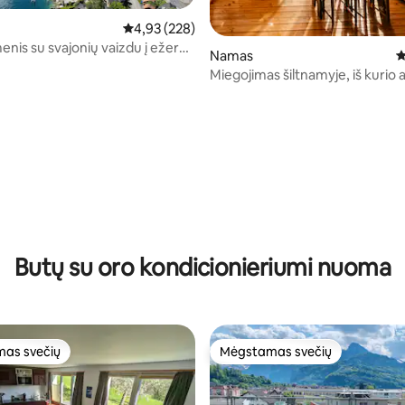
Vidutinis įvertinimas: 4,93 iš 5, atsiliepimų: 228
4,93 (228)
nis su svajonių vaizdu į ežerą
Namas
V
Miegojimas šiltnamyje, iš kurio a
puikus vaizdas
97 iš 5, atsiliepimų: 118
Butų su oro kondicionieriumi nuoma
as svečių
Mėgstamas svečių
as svečių
Mėgstamas svečių