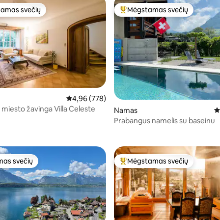
amas svečių
Mėgstamas svečių
mėgstamiausias
Svečių mėgstamiausias
Vidutinis įvertinimas: 4,96 iš 5, atsiliepimų: 778
4,96 (778)
 miesto žavinga Villa Celeste
Namas
V
8 iš 5, atsiliepimų: 105
Prabangus namelis su baseinu
as svečių
Mėgstamas svečių
as svečių
Svečių mėgstamiausias