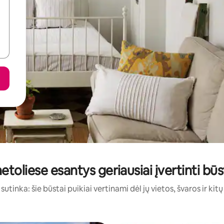
etoliese esantys geriausiai įvertinti b
sutinka: šie būstai puikiai vertinami dėl jų vietos, švaros ir kit