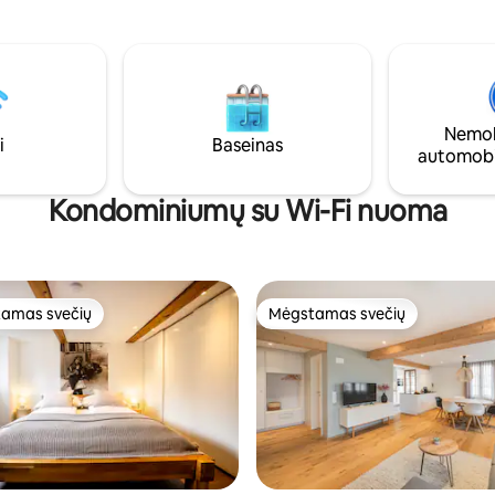
funikulieriaus, prekybos centro 
u vaikų parku lauke, pėsčiųjų
iki autobusų stotelės 🚗 Nemo
bendra kepsnių erdve.
rezervuota automobilio stovėji
 privati dengta automobilių
pagrindiniame kelyje 🧺 Progr
aikštelė, išmanusis televizorius
valdoma skalbyklė poilsio namu
Nemokama bagažo saugykla ⏲️ 
Nemok
reaguojantys šeimininkai 👪 Le
i
Baseinas
automobi
atvykti su 12 metų ir vyresniais 
Kondominiumų su Wi-Fi nuoma
amas svečių
Mėgstamas svečių
mėgstamiausias
Mėgstamas svečių