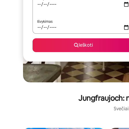
Išvykimas
Ieškoti
Jungfraujoch: n
Svečiai 