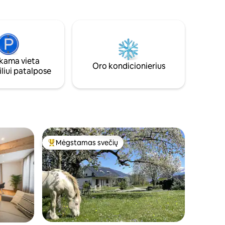
🚌 <1 min.
stotis (4 minutės pėsčiomis), kaimo
kama
parduotuvė, sporto aikštelė, žygių takai,
mo vieta
Thun, Spiez, Aeschi, Interlaken,
amėle
Beatenberg, Bern
ose 🧳
Greiti,
ama vieta
idžiama
Oro kondicionierius
liui patalpose
vaikais
Mėgstamas svečių
Svečių mėgstamiausias