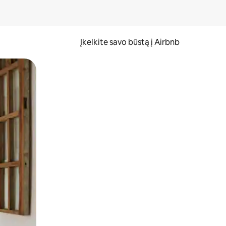
Įkelkite savo būstą į Airbnb
er ekraną.