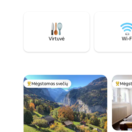
šeimoms s
Prieiga prie ežero ir sodo, irklentės,
takais ir 
nemokama automobilių stovėjimo
Nemokama
aikštelė ir Wi-Fi. Vaikai laukiami, tik maži
stovėjimo 
šunys. Populiariausi Airbnb būstai
ir Wi-Fi.
Šveicarijoje. Dauguma lankytinų vietų
pasiekiamos per 1 valandą.
Virtuvė
Wi-F
Mėgstamas svečių
Mėgst
Svečių mėgstamiausias
Svečių 