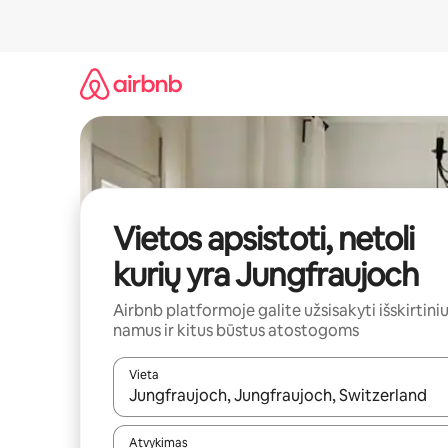
Pereiti
prie
turinio
Vietos apsistoti, netoli
kurių yra Jungfraujoch
Airbnb platformoje galite užsisakyti išskirtini
namus ir kitus būstus atostogoms
Vieta
Kai pasirodys paieškos rezultatai, juos naršyti g
Atvykimas