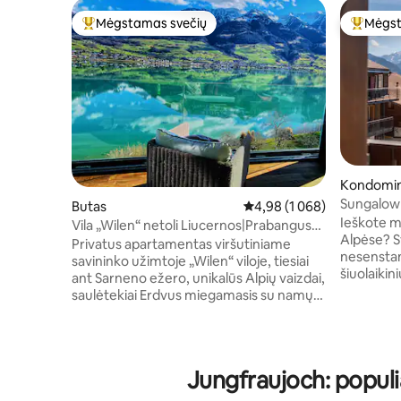
Mėgstamas svečių
Mėgst
Svečių mėgstamiausias
Svečių 
Kondomi
Sungalow 
Butas
Vidutinis įvertinimas: 4,98 
4,98 (1 068)
panoramin
Ieškote m
Vila „Wilen“ netoli Liucernos|Prabangus
Alpėse? S
poilsis prie ežero
Privatus apartamentas viršutiniame
nesenstant
savininko užimtoje „Wilen“ viloje, tiesiai
šiuolaikiniu 
ant Sarneno ežero, unikalūs Alpių vaizdai,
renovuota
saulėtekiai Erdvus miegamasis su namų
įrengta g
kino teatru, panoraminiu poilsio
gyvenamos
kambariu, didele virtuve ir vonios
balkonu su
kambariu (visa privati erdvė). 3–5
Mönch ir Jungfr
svečiams vienu aukštu žemiau yra
Jungfraujoch: popul
metrų nuo
papildomas privatus miegamasis su
Interlake
vonios kambariu (liftas – bendra erdvė).