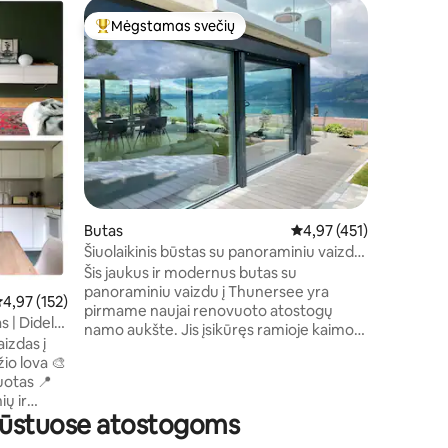
Poilsio n
Mėgstamas svečių
Mėgsta
Svečių mėgstamiausias
Mėgsta
Žavingas 
panoramin
Sveiki atv
renovuotą 
namelį ir 
jums. Įsi
aukščiau p
gniaužian
be triuk
Grindelva
kokybės po
Butas
Vidutinis įvertinimas: 4,
4,97 (451)
norintiem
atsipalaid
Šiuolaikinis būstas su panoraminiu vaizdu
Tikra poil
į Thun ežerą
Šis jaukus ir modernus butas su
susilieja
panoraminiu vaizdu į Thunersee yra
idutinis įvertinimas: 4,97 iš 5, atsiliepimų: 152
4,97 (152)
pirmame naujai renovuoto atostogų
as | Didelė
namo aukšte. Jis įsikūręs ramioje kaimo
izdas į
dalyje ir yra ekskursijų į kalnus ir ežerus
žio lova 🎨
pradžios taškas. Puikiai tinka 4 asmenims.
tas 📍
Terasa su vaizdu į ežerą ir 2 gultais, didelė
ių ir
kepsninė su 1 medžio dėže Įskaitant
 būstuose atostogoms
omis (arba
panoraminį žemėlapį (įvairios nuolaidos)
Netoliese: Krattigen Dorf/Post autobusų