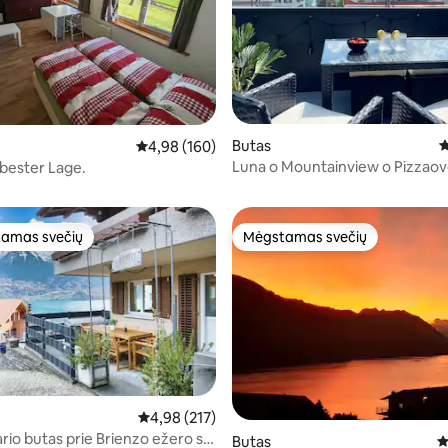
97 iš 5, atsiliepimų: 111
Butas
V
Vidutinis įvertinimas: 4,98 iš 5, atsiliepimų: 160
4,98 (160)
Luna o Mountainview o Pizzao
 bester Lage.
amas svečių
Mėgstamas svečių
mėgstamiausias
Mėgstamas svečių
Vidutinis įvertinimas: 4,98 iš 5, atsiliepimų: 217
4,98 (217)
rio butas prie Brienzo ežero su
4 iš 5, atsiliepimų: 179
Butas
V