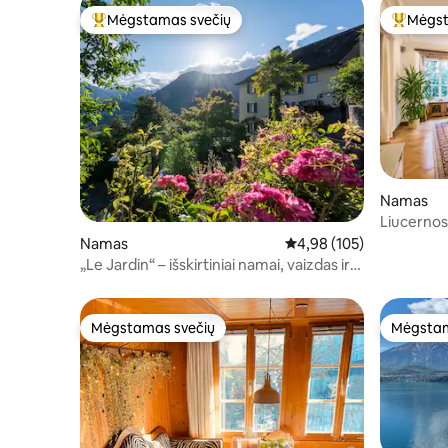
Mėgstamas svečių
Mėgst
Svečių mėgstamiausias
Svečių 
Namas
Liucernos
Namas
Vidutinis įvertinimas: 4,9
4,98 (105)
„Le Jardin“ – išskirtiniai namai, vaizdas ir
terasa
Mėgstamas svečių
Mėgstam
Mėgstamas svečių
Mėgstam