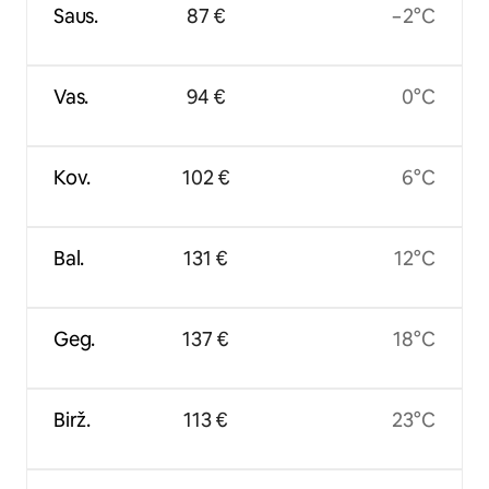
Saus.
87 €
−2°C
Vas.
94 €
0°C
Kov.
102 €
6°C
Bal.
131 €
12°C
Geg.
137 €
18°C
Birž.
113 €
23°C