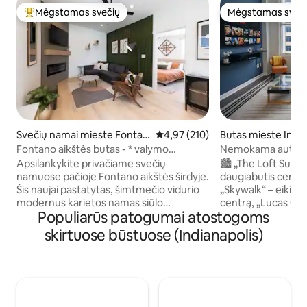
Mėgstamas svečių
Mėgstamas sveč
Svečių mėgstamiausias
Mėgstamas sveč
Svečių namai mieste Fontan
Vidutinis įvertinimas: 4,97 iš 5, a
4,97 (210)
Butas mieste India
o aikštė
entras
Fontano aikštės butas - * valymo
Nemokama automob
mokestis netaikomas*
aikštelė · Skywalk 
Apsilankykite privačiame svečių
🏙️ „The Loft Suite“ VIENINTELI
pasiekiamas centr
namuose pačioje Fontano aikštės širdyje.
daugiabutis centre
Šis naujai pastatytas, šimtmečio vidurio
„Skywalk“ – eikite 
modernus karietos namas siūlo
centrą, „Lucas Oil“
Populiarūs patogumai atostogoms
komfortą, stilių ir visišką privatumą.
neišeidami į lauką
Mėgaukitės greitu belaidžiu internetu,
dieną naudodam
skirtuose būstuose (Indianapolis)
savarankišku atvykimu ir nemokama
automobilio stovėji
privačia automobilių stovėjimo aikštele -
„Gražus butas – da
šiek tiek daugiau nei už 1 mylios nuo
nuotraukose! Puiki 
Lucas Oil stadiono ir Gainbridge
„Skywalk“ tiltu gali
Fieldhouse bei trumpu pėsčiomis iki
konferencijų centrą
restoranų, barų ir gyvos muzikos. Puikiai
Brittany Modernus 1 miegamojo butas su