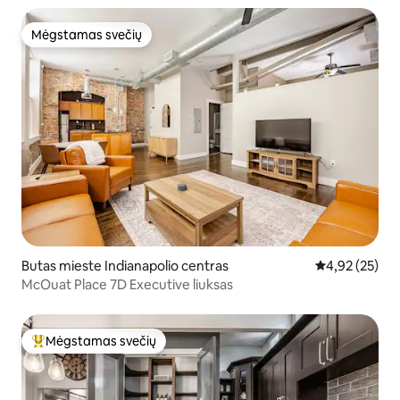
Mėgstamas svečių
Mėgstamas svečių
Butas mieste Indianapolio centras
Vidutinis įvert
4,92 (25)
McOuat Place 7D Executive liuksas
Mėgstamas svečių
Svečių mėgstamiausias