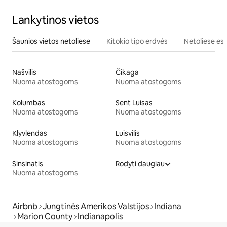
Lankytinos vietos
Šaunios vietos netoliese
Kitokio tipo erdvės
Netoliese esa
Našvilis
Čikaga
Nuoma atostogoms
Nuoma atostogoms
Kolumbas
Sent Luisas
Nuoma atostogoms
Nuoma atostogoms
Klyvlendas
Luisvilis
Nuoma atostogoms
Nuoma atostogoms
Sinsinatis
Rodyti daugiau
Nuoma atostogoms
Airbnb
Jungtinės Amerikos Valstijos
Indiana
Marion County
Indianapolis