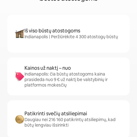
Iš viso būstų atostogoms
Indianapolis | Peržiūrėkite 4 300 atostogų būstų
Kainos už naktį – nuo
Indianapolis: čia būstų atostogoms kaina
prasideda nuo 9 € už naktį be valstybinių ir
platformos mokesčių
Patikrinti svečių atsiliepimai
Daugiau nei 216 160 patikrintų atsiliepimų, kad
būtų lengviau išsirinkti