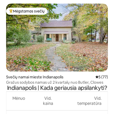
Mėgstamas svečių
Svečių mėgstamiausias
Svečių namai mieste Indianapolis
Vidutinis į
5 (77)
Gražus sodybos namas už 2 kvartalų nuo Butler, Clowes
Indianapolis | Kada geriausia apsilankyti?
Mėnuo
Vid.
Vid.
kaina
temperatūra