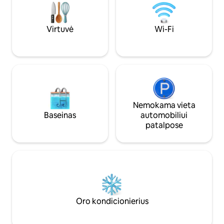
tinka poroms, pavieniams keliautojams
vaizdu į miestą · d
ar nuotoliniu būdu dirbantiems
(4 asmenims). Viska
darbuotojams, ieškantiems aptakios,
belaidis interneta
Virtuvė
Wi-Fi
lengvai pasiekiamos viešnagės viename
bute. Superšeimin
ryškiausių Indy rajonų.
svečių.
Nemokama vieta
Baseinas
automobiliui
patalpose
Oro kondicionierius