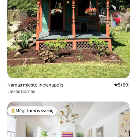
Namas mieste Indianapolis
Vidutinis įv
5 (69)
Liesas namas
Mėgstamas svečių
Svečių mėgstamiausias