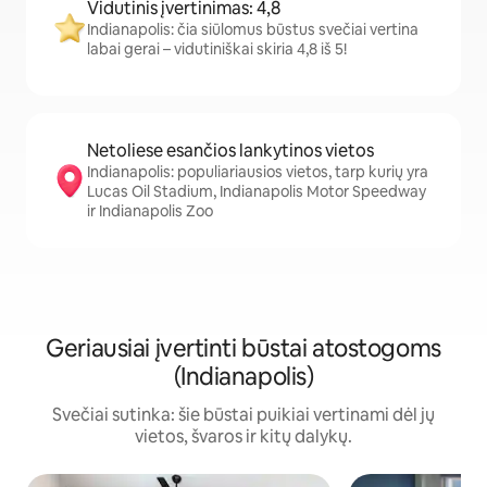
Vidutinis įvertinimas: 4,8
Indianapolis: čia siūlomus būstus svečiai vertina
labai gerai – vidutiniškai skiria 4,8 iš 5!
Netoliese esančios lankytinos vietos
Indianapolis: populiariausios vietos, tarp kurių yra
Lucas Oil Stadium, Indianapolis Motor Speedway
ir Indianapolis Zoo
Geriausiai įvertinti būstai atostogoms
(Indianapolis)
Svečiai sutinka: šie būstai puikiai vertinami dėl jų
vietos, švaros ir kitų dalykų.