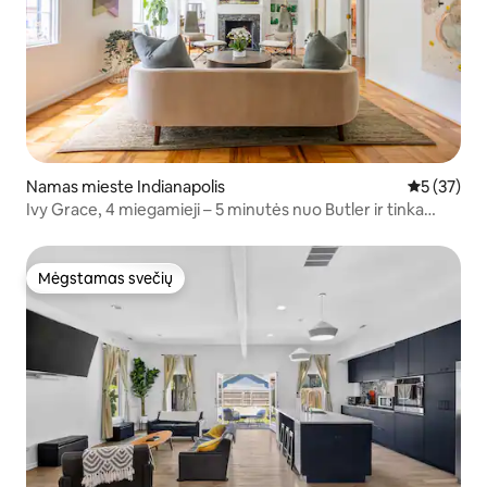
Namas mieste Indianapolis
Vidutinis į
5 (37)
Ivy Grace, 4 miegamieji – 5 minutės nuo Butler ir tinka
apsistoti su augintiniais
Mėgstamas svečių
Mėgstamas svečių