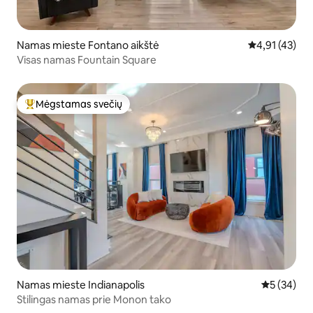
Namas mieste Fontano aikštė
Vidutinis įvert
4,91 (43)
Visas namas Fountain Square
Mėgstamas svečių
Svečių mėgstamiausias
Namas mieste Indianapolis
Vidutinis įv
5 (34)
Stilingas namas prie Monon tako