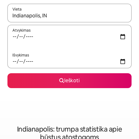
Vieta
Kai pasirodys paieškos rezultatai, juos naršyti galite naudodam
Atvykimas
Išvykimas
Ieškoti
Indianapolis: trumpa statistika apie
būstus atostogoms