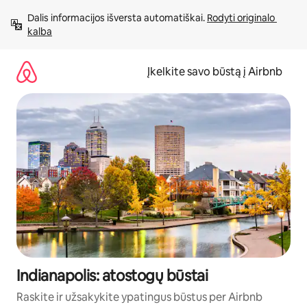
Pereiti
Dalis informacijos išversta automatiškai. 
Rodyti originalo 
prie
kalba
turinio
Įkelkite savo būstą į Airbnb
Indianapolis: atostogų būstai
Raskite ir užsakykite ypatingus būstus per Airbnb