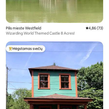
Pilis mieste Westfield
Vidutinis įvert
4,86 (73)
Wizarding World Themed Castle 8 Acres!
Mėgstamas svečių
Svečių mėgstamiausias